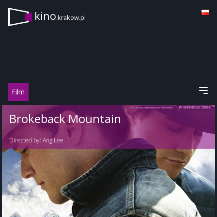
kino
.krakow.pl
Film
Brokeback Mountain
Directed by:
Ang Lee