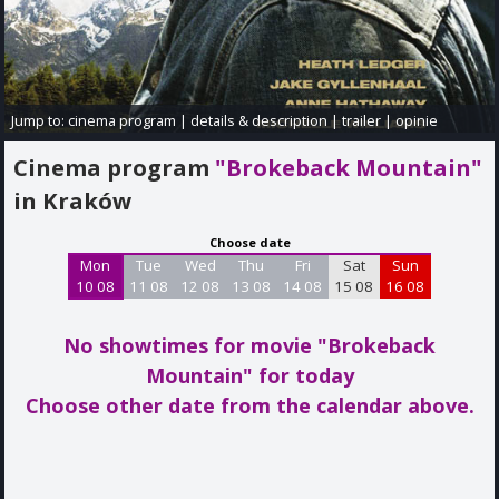
Jump to:
cinema program
|
details & description
|
trailer
|
opinie
Cinema program
"Brokeback Mountain"
in Kraków
Choose date
Mon
Tue
Wed
Thu
Fri
Sat
Sun
10 08
11 08
12 08
13 08
14 08
15 08
16 08
No showtimes for movie "Brokeback
Mountain"
for today
Choose other date from the calendar above.