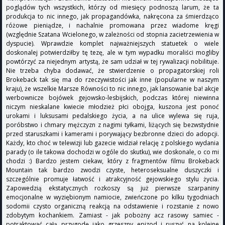
poglądów tych wszystkich, którzy od miesięcy podnoszą larum, że ta
produkcja to nic innego, jak propagandówka, nakręcona za śmierdząco
różowe pieniądze, i nachalnie promowana przez wiadome kręgi
(względnie Szatana Wcielonego, w zależności od stopnia zacietrzewienia w
dyspucie). Wprawdzie komplet najważniejszych statuetek o wiele
doskonalej potwierdziłby tę tezę, ale w tym wypadku moraliści mogliby
powtórzyć za niejednym artystą, że sam udział w tej rywalizacji nobilituje.
Nie trzeba chyba dodawać, że stwierdzenie o propagatorskiej roli
Brokeback tak się ma do rzeczywistości jak inne (popularne w naszym
kraju), że wszelkie Marsze Równości to nic innego, jak lansowanie ba! akcje
werbownicze bojówek gejowsko-lesbijskich, podczas której niewinna
niczym nieskalane kwiecie młodzież płci obojga, kuszona jest ponoć
urokami i luksusami pedalskiego życia, a na ulice wylewa się ruja,
poróbstwo i chmary mężczyzn z nagimi tyłkami, liżących się bezwstydnie
przed staruszkami i kamerami i porywający bezbronne dzieci do adopcji.
Każdy, kto choć w telewizji lub gazecie widział relację z polskiego wydania
parady (o ile takowa dochodzi w ogóle do skutku), wie doskonale, o co mi
chodzi :) Bardzo jestem ciekaw, który z fragmentów filmu Brokeback
Mountain tak bardzo zwodzi czyste, heteroseksualne duszyczki i
szczególnie promuje łatwość i atrakcyjność gejowskiego stylu życia.
Zapowedzią ekstatycznych rozkoszy są już pierwsze szarpaniny
emocjonalne w wyziębionym namiocie, zwieńczone po kilku tygodniach
sodomii czysto organiczną reakcją na odstawienie i rozstanie z nowo
zdobytym kochankiem. Zamiast - jak pobożny acz rasowy samiec -
potraktować całą przygodę jako grzeszny epizod i ruszyć na kolejne