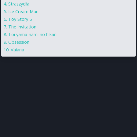
Straszydła
Ice Cream Man
Toy Story 5
The Invitation
Toi yama-nami no hikari
Obsession
Vaiana