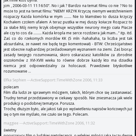
jak mnie ktoś dyma.
jcm , 2006-03-11 11:16:50". No i jak ? Bardzo na temat filmu co nie ? No to
może to jest na temat filmu: "NIEMY KRZYK Krzyczę niemym westchnieniem
rozpaczy Każda komórka w mym ........ Nie to kłamstwo to dusza krzyczy
Kochałem czciłem ufałem A teraz pustka w mej duszy kołacze Rozpacz to
za słabe Mój niemy krzyk obejmuje wszystkie neurony mego ciała Płacze
ale czy to cos da ......... Każda kropla me serce rozdziera Jak mam..." itp. itd.
Zaś co do rzekomych mordów KK (5 mln -hahahaha, ta liczba jest tak
absurdalna, ze nawet nie będę tego komentował) - BTW: Chrześcijaństwo
jest obecnie najbardziej prześladowanym wyznaniem na ziemi. Zaś biorąc
zasady twojego rozumowania, skoro oskarażasz katolików za zbrodnie
oszołomów z XVI-XVIII wieku to równie dobrze każdy kto ma dziadka
niemca jest odpowiedzialny za holocaust. Prawdziwie błyskotliwe
rozumowanie ...
Elfka Sephien ---ActiveSupport::TimeWithZone 2006, 11:33
polecam
Film dla ludzi ze sprawnym mózgiem, takich, którym chce się zastanawiać.
Trudny temat przedstawiony w ciekawy sposób. Nie zniesmacza jak wiele
produkcji o podobnej tematyce. Porusza.
Trochę dłużyzn było, ale jakoś tak po wyświetleniu napisów końcowych już
się o tym nie myślało, nie czuło sie tego. Polecam.
maggiee ---ActiveSupport::TimeWithZone 2006, 11:32
świetny
poruszający film o ludzkiej nietolerancji, o wilekiej milości jaka łączy dwoje