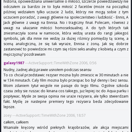
historia, opowiedziana uniwersalnie o miłości, szczerze powiedziawszy nie
odczułem za bardzo że to była miłość 2 facetów (może na początku)
później widziałem tylko uczucie 2 ludzi, którzy nie mogą sobie z tym
uczuciem poradzić, z uwagi głównie na społeczeństwo i ludzkość - Ennis, A
Jack głównie z uwagi na Ennisa. No i tragiczny finał. Polecam, również z
uwagi na ukazanie miłości homoseksualnej. A do tych których tak
zniesmaczyła scena w namiocie, która widzę urasta do rangi jakiegoś
symbolu, jak dla mnie nie widzę za dużej różnicy pomiędzy tą scenę, a
sceną analogiczną, że się tak wyraże, Ennisa z żoną. Jak się dobrze
zastanowić to powiedzcie mi czym się różni seks analny z kobietą a czym z
mężczyzną? pozdrawiam
galaxy1987
---ActiveSupport::TimeWithZone 2006, 0:56
Nudny, żadnej akcji,prawie usnołem podczas seansu
To co chcial przedstawic rezyser mozna bylo zmiescic w 30 minutach a nie
w 134 minutach. Caly film mozna bylo przespac bo byl denny i bez sensu.
Moim zdaniem tytuł wogole nie pasuje do tego filmu. Ogolnie szkoda
czasu zeby sie ruszac do kinana cos takiego, juz lepiej isc do Aqua parku i
popływac. Mysle ze swoja opinia nie uraże reżysera, ale tylko stwierdzam
fakt. Myślę ze nastepne premiery tego reżysera beda zdecydowanie
lepsze.
zoey ---ActiveSupport::TimeWithZone 2006, 18:57
całkim, całkiem
Wsaniale kręcony wśród pieknych krajobrazów, ale akcja miejscami