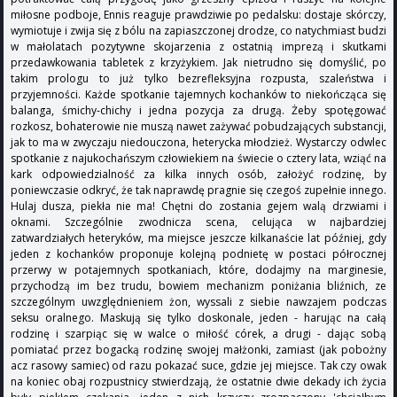
miłosne podboje, Ennis reaguje prawdziwie po pedalsku: dostaje skórczy,
wymiotuje i zwija się z bólu na zapiaszczonej drodze, co natychmiast budzi
w małolatach pozytywne skojarzenia z ostatnią imprezą i skutkami
przedawkowania tabletek z krzyżykiem. Jak nietrudno się domyślić, po
takim prologu to już tylko bezrefleksyjna rozpusta, szaleństwa i
przyjemności. Każde spotkanie tajemnych kochanków to niekończąca się
balanga, śmichy-chichy i jedna pozycja za drugą. Żeby spotęgować
rozkosz, bohaterowie nie muszą nawet zażywać pobudzających substancji,
jak to ma w zwyczaju niedouczona, heterycka młodzież. Wystarczy odwlec
spotkanie z najukochańszym człowiekiem na świecie o cztery lata, wziąć na
kark odpowiedzialność za kilka innych osób, założyć rodzinę, by
poniewczasie odkryć, że tak naprawdę pragnie się czegoś zupełnie innego.
Hulaj dusza, piekła nie ma! Chętni do zostania gejem walą drzwiami i
oknami. Szczególnie zwodnicza scena, celująca w najbardziej
zatwardziałych heteryków, ma miejsce jeszcze kilkanaście lat później, gdy
jeden z kochanków proponuje kolejną podnietę w postaci półrocznej
przerwy w potajemnych spotkaniach, które, dodajmy na marginesie,
przychodzą im bez trudu, bowiem mechanizm poniżania bliźnich, ze
szczególnym uwzględnieniem żon, wyssali z siebie nawzajem podczas
seksu oralnego. Maskują się tylko doskonale, jeden - harując na całą
rodzinę i szarpiąc się w walce o miłość córek, a drugi - dając sobą
pomiatać przez bogacką rodzinę swojej małżonki, zamiast (jak pobożny
acz rasowy samiec) od razu pokazać suce, gdzie jej miejsce. Tak czy owak
na koniec obaj rozpustnicy stwierdzają, że ostatnie dwie dekady ich życia