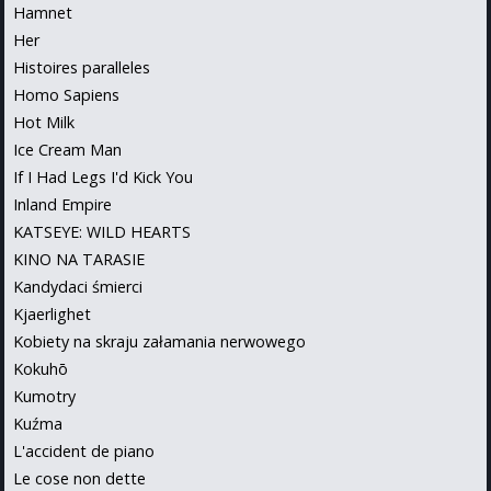
Hamnet
Her
Histoires paralleles
Homo Sapiens
Hot Milk
Ice Cream Man
If I Had Legs I'd Kick You
Inland Empire
KATSEYE: WILD HEARTS
KINO NA TARASIE
Kandydaci śmierci
Kjaerlighet
Kobiety na skraju załamania nerwowego
Kokuhō
Kumotry
Kuźma
L'accident de piano
Le cose non dette