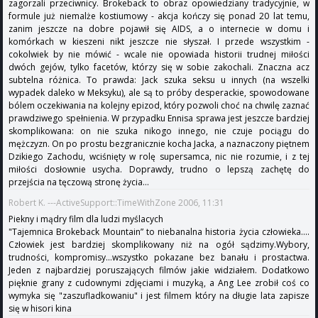
zagorzali przeciwnicy. Brokeback to obraz opowiedziany tradycyjnie, w
formule już niemalże kostiumowy - akcja kończy się ponad 20 lat temu,
zanim jeszcze na dobre pojawił się AIDS, a o internecie w domu i
komórkach w kieszeni nikt jeszcze nie słyszał. I przede wszystkim -
cokolwiek by nie mówić - wcale nie opowiada historii trudnej miłości
dwóch gejów, tylko facetów, którzy się w sobie zakochali. Znaczna acz
subtelna różnica. To prawda: Jack szuka seksu u innych (na wszelki
wypadek daleko w Meksyku), ale są to próby desperackie, spowodowane
bólem oczekiwania na kolejny epizod, który pozwoli choć na chwilę zaznać
prawdziwego spełnienia. W przypadku Ennisa sprawa jest jeszcze bardziej
skomplikowana: on nie szuka nikogo innego, nie czuje pociągu do
mężczyzn. On po prostu bezgranicznie kocha Jacka, a naznaczony piętnem
Dzikiego Zachodu, wciśnięty w rolę supersamca, nic nie rozumie, i z tej
miłości dosłownie usycha. Doprawdy, trudno o lepszą zachętę do
przejścia na tęczową stronę życia...
Robert K. ---ActiveSupport::TimeWithZone 2006, 11:31
Piekny i mądry film dla ludzi myślacych
"Tajemnica Brokeback Mountain” to niebanalna historia życia człowieka....
Człowiek jest bardziej skomplikowany niż na ogół sądzimy.Wybory,
trudności, kompromisy...wszystko pokazane bez banału i prostactwa.
Jeden z najbardziej poruszających filmów jakie widziałem. Dodatkowo
pięknie grany z cudownymi zdjęciami i muzyką, a Ang Lee zrobił coś co
wymyka się "zaszufladkowaniu" i jest filmem który na długie lata zapisze
się w hisori kina