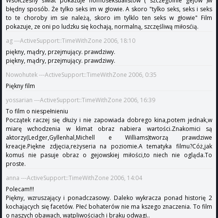
Wsółczesny świat pokazuje homoseksualistów ( szczególnie gejów )w
błędny sposób. Że tylko seks im w głowie. A skoro "tylko seks, seks i seks
to te choroby im sie należą, skoro im tylklo ten seks w głowie" Film
pokazuje, ze oni po ludzku się kochają, normalną, szczęśliwą miłosćią.
ag ---ActiveSupport::TimeWithZone 2006, 18:10
piękny, mądry, przejmujący. prawdziwy.
piękny, mądry, przejmujący. prawdziwy.
Nowohutek ---ActiveSupport::TimeWithZone 2006, 0:35
Piękny film
yossarian ---ActiveSupport::TimeWithZone 2006, 16:39
To film o niespełnieniu
Początek raczej się dłuży i nie zapowiada dobrego kina,potem jednak,w
miarę wchodzenia w klimat obraz nabiera wartości.Znakomici są
aktorzy(Ledger,Gyllenhal,Michell e Williams)tworzą prawdziwe
kreacje.Piękne zdjęcia,reżyseria na poziomie.A tematyka filmu?Cóż,jak
komuś nie pasuje obraz o gejowskiej miłości,to niech nie ogląda.To
proste.
anna ---ActiveSupport::TimeWithZone 2006, 14:04
Polecam!!!
Piękny, wzruszający i ponadczasowy. Daleko wykracza ponad historię 2
kochających się facetów. Płeć bohaterów nie ma kszego znaczenia. To film
o naszych obawach, watpliwościach i braku odwagi..