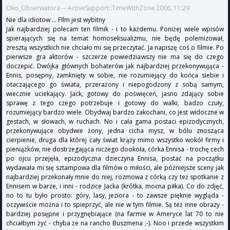
Oko_Obserwatora ---ActiveSupport::TimeWithZone 2006, 11:29
Nie dla idiotow ... FIlm jest wybitny
Jak najbardziej polecam ten filmik - i to każdemu. Poniżej wiele wpisów
spierających się na temat homoseksualizmu, nie będę polemizował,
zresztą wszystkich nie chciało mi się przeczytać. Ja napiszę coś o filmie. Po
pierwsze gra aktorów - szczerze powiedziawszy nie ma się do czego
doczepić. Dwójka głównych bohaterów jak najbardziej przekonywująca -
Ennis, posępny, zamknięty w sobie, nie rozumiejący do końca siebie i
otaczającego go świata, przerażony i niepogodzony z sobą samym,
wiecznie uciekający. Jack, gotowy do poświęceń, jasno zdający sobie
sprawę z tego czego potrzebuje i gotowy do walki, badzo czuły,
rozumiejący bardzo wiele. Obydwaj bardzo zakochani, co jest widoczne w
gestach, w słowach, w ruchach. No i cała gama postaci epizodycznych,
przekonywujące obydwie żony, jedna cicha mysz, w bólu znosząca
cierpienie, druga dla której cały świat krąży mimo wszystko wokół firmy i
pieniążków, nie dostrzegająca niczego dookoła, córka Ennisa - trochę cech
po ojcu przejęła, epizodyczna dzieczyna Ennisa, postać na początku
wydawała mi się sztampowa dla filmów o miłości, ale późniejsze sceny jak
najbardziej przekonały mnie do niej, rozmowa z córką czy też spotkanie z
Ennisem w barze, i inni - rodzice Jacka (krótka, mocna piłka). Co do zdjęć,
no to tu było prosto: góry, lasy, jeziora - to zawsze pięknie wygląda -
oczywiście można i to spieprzyć, ale nie w tym filmie. Są też inne obrazy -
bardziej posępne i przygnębiające (na farmie w Ameryce lat 70 to nie
chciałbym żyć - chyba że na rancho Buszmena ;-). Noo i przede wszystkim