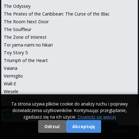
The Odyssey
The Pirates of the Caribbean: The Curse of the Blac
The Room Next Door
The Souffleur
The Zone of Interest
Toi yama-nami no hikari
Toy Story 5
Triumph of the Heart
Vaiana
Vermiglio
Wall-E
Wesele
Young Washington
Ta strona używa plików cookie do analizy ruchu i poprawy
doświadczenia użytkowników. Kontynuując przeglądanie,
Cities
zgadzasz się na ich użycie.
Dowiedz się więcej
Białystok
Odrzuć
Akceptuję
Top
|
Movies
|
Cinemas
Bielsko-Biała
Bydgoszcz