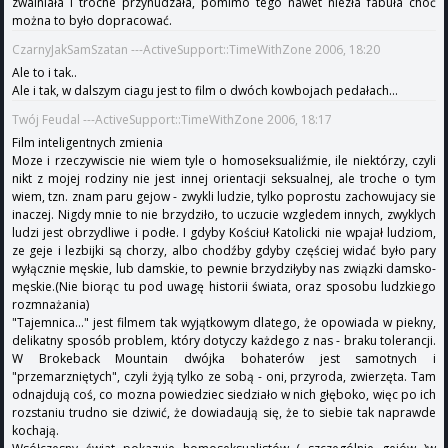
zwalniała i troche przynudzała, pomimo tego nawet niezła fabuła choć
można to było dopracować.
CzarnyJakSamSzatan ---ActiveSupport::TimeWithZone 2006, 18:20
Ale to i tak..
Ale i tak, w dalszym ciagu jest to film o dwóch kowbojach pedałach...
Twój Feudal ---ActiveSupport::TimeWithZone 2006, 18:17
Film inteligentnych zmienia
Moze i rzeczywiscie nie wiem tyle o homoseksualiźmie, ile niektórzy, czyli
nikt z mojej rodziny nie jest innej orientacji seksualnej, ale troche o tym
wiem, tzn. znam paru gejow - zwykli ludzie, tylko poprostu zachowujacy sie
inaczej. Nigdy mnie to nie brzydziło, to uczucie wzgledem innych, zwyklych
ludzi jest obrzydliwe i podłe. I gdyby Kościuł Katolicki nie wpajał ludziom,
ze geje i lezbijki są chorzy, albo chodźby gdyby częściej widać było pary
wyłącznie męskie, lub damskie, to pewnie brzydziłyby nas związki damsko-
męskie.(Nie biorąc tu pod uwagę historii świata, oraz sposobu ludzkiego
rozmnażania)
"Tajemnica..." jest filmem tak wyjątkowym dlatego, że opowiada w piekny,
delikatny sposób problem, który dotyczy każdego z nas - braku tolerancji.
W Brokeback Mountain dwójka bohaterów jest samotnych i
"przemarzniętych", czyli żyją tylko ze sobą - oni, przyroda, zwierzęta. Tam
odnajdują coś, co mozna powiedziec siedziało w nich głęboko, więc po ich
rozstaniu trudno sie dziwić, że dowiadaują się, że to siebie tak naprawde
kochają.