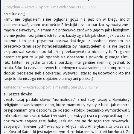
Obsydian ---ActiveSupport::TimeWithZone 2006, 13:59
ah ci ludzie ;)
Filmu nie oglądałem i nie oglądne gdyż nie jest on w kregu moich
zainteresowań, znam osoboście 2 lesbijki i są to bardzo sympatyczne i
mądre dziewczyny, niemam nic przeciwko zarówno gejom jak i lesbijkom,
ale nie jestem tez jakimś ich fanem, każdy żyje tak jak chce i jak uważa za
słuszne i to jest prywatna sprawa każdego z osobna, niemam nic
przeciwko temu żeby homoseksualista był nauczycielem o ile nie będzie
eksponowal swoich upodobań i przekonywał do nich innych. Tragiczne
natomiast jest to w jaki sposób sie obrażacie z powodu glupiego filmu,
fakt faktem ze jedni to robia bardziej inteligentnie niemniej jednak to
robia. Szkoda czasu i nerwów bo jedynym rozwiazaniem jest kompromis a
dopuki bedziecie siebie oskarżać, wyzywać i starać się udowodnić kto ma
racje to do niczego nie dojdziecie ani wy ani polska ;)
AntyMoher ---ActiveSupport::TimeWithZone 2006, 13:49
a, i jeszcz slowko
czesto tutaj padalo slowo "normalnosc" z ust (czy raczej z klawiatury)
religijnie nawiedzonych osob, ktore mamrotaly cytaty z biblii jak mantre.
przypominam tym osobom, ze kosciol katolicki bestialsko wymordowal 5
mln kobiet podczas dzialan tzw swietej inkwizycji (za co przeprosil papiez -
coz za wzruszajacy gest, haha). Jesli doliczy sie do tego torturowanych i
zabijanych "niewiernych" w Europie, Afryce i obu Amerykach, to okaze sie,
ze Kosciol Katolicki jest najwiekszym zbrodniarzem w historii ludzkosci. Za