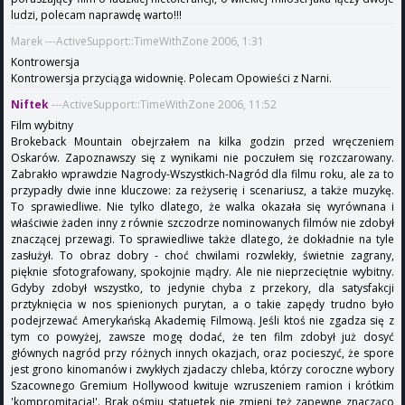
ludzi, polecam naprawdę warto!!!
Marek ---ActiveSupport::TimeWithZone 2006, 1:31
Kontrowersja
Kontrowersja przyciąga widownię. Polecam Opowieści z Narni.
Niftek
---ActiveSupport::TimeWithZone 2006, 11:52
Film wybitny
Brokeback Mountain obejrzałem na kilka godzin przed wręczeniem
Oskarów. Zapoznawszy się z wynikami nie poczułem się rozczarowany.
Zabrakło wprawdzie Nagrody-Wszystkich-Nagród dla filmu roku, ale za to
przypadły dwie inne kluczowe: za reżyserię i scenariusz, a także muzykę.
To sprawiedliwe. Nie tylko dlatego, że walka okazała się wyrównana i
właściwie żaden inny z równie szczodrze nominowanych filmów nie zdobył
znaczącej przewagi. To sprawiedliwe także dlatego, że dokładnie na tyle
zasłużył. To obraz dobry - choć chwilami rozwlekły, świetnie zagrany,
pięknie sfotografowany, spokojnie mądry. Ale nie nieprzeciętnie wybitny.
Gdyby zdobył wszystko, to jedynie chyba z przekory, dla satysfakcji
prztyknięcia w nos spienionych purytan, a o takie zapędy trudno było
podejrzewać Amerykańską Akademię Filmową. Jeśli ktoś nie zgadza się z
tym co powyżej, zawsze mogę dodać, że ten film zdobył już dosyć
głównych nagród przy różnych innych okazjach, oraz pocieszyć, że spore
jest grono kinomanów i zwykłych zjadaczy chleba, którzy coroczne wybory
Szacownego Gremium Hollywood kwituje wzruszeniem ramion i krótkim
'kompromitacja!'. Brak ośmiu statuetek nie zmieni też zapewne znacząco