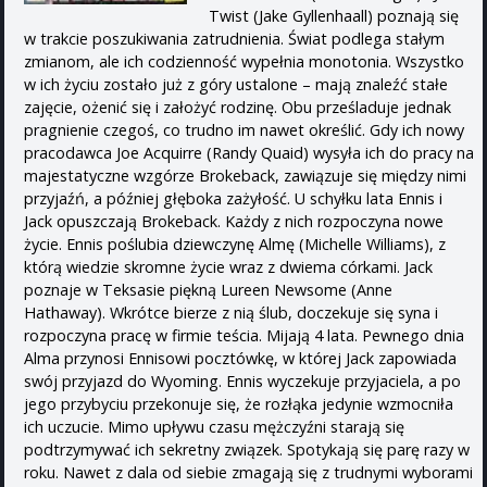
Twist (Jake Gyllenhaall) poznają się
w trakcie poszukiwania zatrudnienia. Świat podlega stałym
zmianom, ale ich codzienność wypełnia monotonia. Wszystko
w ich życiu zostało już z góry ustalone – mają znaleźć stałe
zajęcie, ożenić się i założyć rodzinę. Obu prześladuje jednak
pragnienie czegoś, co trudno im nawet określić. Gdy ich nowy
pracodawca Joe Acquirre (Randy Quaid) wysyła ich do pracy na
majestatyczne wzgórze Brokeback, zawiązuje się między nimi
przyjaźń, a później głęboka zażyłość. U schyłku lata Ennis i
Jack opuszczają Brokeback. Każdy z nich rozpoczyna nowe
życie. Ennis poślubia dziewczynę Almę (Michelle Williams), z
którą wiedzie skromne życie wraz z dwiema córkami. Jack
poznaje w Teksasie piękną Lureen Newsome (Anne
Hathaway). Wkrótce bierze z nią ślub, doczekuje się syna i
rozpoczyna pracę w firmie teścia. Mijają 4 lata. Pewnego dnia
Alma przynosi Ennisowi pocztówkę, w której Jack zapowiada
swój przyjazd do Wyoming. Ennis wyczekuje przyjaciela, a po
jego przybyciu przekonuje się, że rozłąka jedynie wzmocniła
ich uczucie. Mimo upływu czasu mężczyźni starają się
podtrzymywać ich sekretny związek. Spotykają się parę razy w
roku. Nawet z dala od siebie zmagają się z trudnymi wyborami