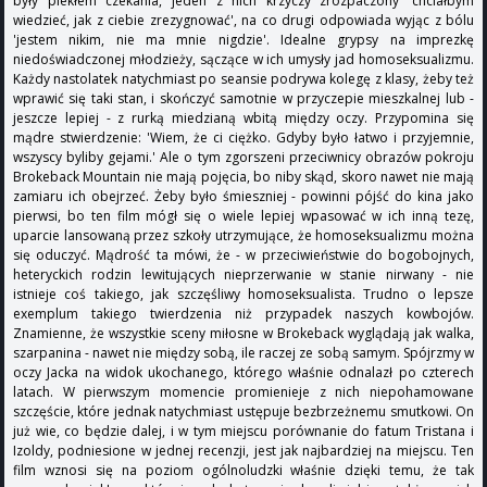
były piekłem czekania, jeden z nich krzyczy zrozpaczony 'chciałbym
wiedzieć, jak z ciebie zrezygnować', na co drugi odpowiada wyjąc z bólu
'jestem nikim, nie ma mnie nigdzie'. Idealne grypsy na imprezkę
niedoświadczonej młodzieży, sączące w ich umysły jad homoseksualizmu.
Każdy nastolatek natychmiast po seansie podrywa kolegę z klasy, żeby też
wprawić się taki stan, i skończyć samotnie w przyczepie mieszkalnej lub -
jeszcze lepiej - z rurką miedzianą wbitą między oczy. Przypomina się
mądre stwierdzenie: 'Wiem, że ci ciężko. Gdyby było łatwo i przyjemnie,
wszyscy byliby gejami.' Ale o tym zgorszeni przeciwnicy obrazów pokroju
Brokeback Mountain nie mają pojęcia, bo niby skąd, skoro nawet nie mają
zamiaru ich obejrzeć. Żeby było śmieszniej - powinni pójść do kina jako
pierwsi, bo ten film mógł się o wiele lepiej wpasować w ich inną tezę,
uparcie lansowaną przez szkoły utrzymujące, że homoseksualizmu można
się oduczyć. Mądrość ta mówi, że - w przeciwieństwie do bogobojnych,
heteryckich rodzin lewitujących nieprzerwanie w stanie nirwany - nie
istnieje coś takiego, jak szczęśliwy homoseksualista. Trudno o lepsze
exemplum takiego twierdzenia niż przypadek naszych kowbojów.
Znamienne, że wszystkie sceny miłosne w Brokeback wyglądają jak walka,
szarpanina - nawet nie między sobą, ile raczej ze sobą samym. Spójrzmy w
oczy Jacka na widok ukochanego, którego właśnie odnalazł po czterech
latach. W pierwszym momencie promienieje z nich niepohamowane
szczęście, które jednak natychmiast ustępuje bezbrzeżnemu smutkowi. On
już wie, co będzie dalej, i w tym miejscu porównanie do fatum Tristana i
Izoldy, podniesione w jednej recenzji, jest jak najbardziej na miejscu. Ten
film wznosi się na poziom ogólnoludzki właśnie dzięki temu, że tak