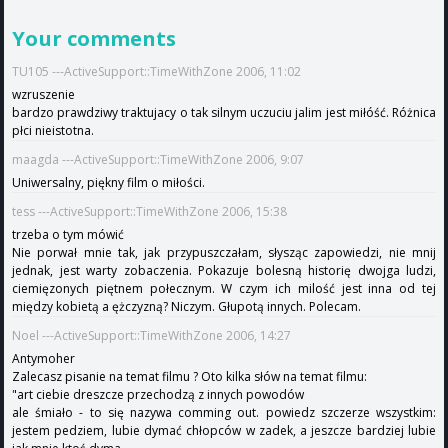
Your comments
TU105 ---ActiveSupport::TimeWithZone 2006, 11:02
wzruszenie
bardzo prawdziwy traktujacy o tak silnym uczuciu jalim jest miłóść. Różnica
płci nieistotna.
maagda ---ActiveSupport::TimeWithZone 2006, 9:07
Uniwersalny, piękny film o miłości.
tess ---ActiveSupport::TimeWithZone 2006, 15:38
trzeba o tym mówić
Nie porwał mnie tak, jak przypuszczałam, słysząc zapowiedzi, nie mnij
jednak, jest warty zobaczenia. Pokazuje bolesną historię dwojga ludzi,
ciemięzonych piętnem połecznym. W czym ich milość jest inna od tej
między kobietą a ężczyzną? Niczym. Głupotą innych. Polecam.
Noel ---ActiveSupport::TimeWithZone 2006, 14:27
Antymoher
Zalecasz pisanie na temat filmu ? Oto kilka słów na temat filmu:
"art ciebie dreszcze przechodzą z innych powodów
ale śmiało - to się nazywa comming out. powiedz szczerze wszystkim:
jestem pedziem, lubie dymać chłopców w zadek, a jeszcze bardziej lubie