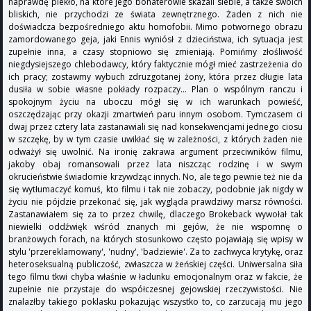
naprawdę piekło, na które jego bohaterowie skazali siebie, a także swoich
bliskich, nie przychodzi ze świata zewnętrznego. Żaden z nich nie
doświadcza bezpośredniego aktu homofobii. Mimo potwornego obrazu
zamordowanego geja, jaki Ennis wyniósł z dzieciństwa, ich sytuacja jest
zupełnie inna, a czasy stopniowo się zmieniają. Pomińmy złośliwość
niegdysiejszego chlebodawcy, który faktycznie mógł mieć zastrzeżenia do
ich pracy; zostawmy wybuch zdruzgotanej żony, która przez długie lata
dusiła w sobie własne pokłady rozpaczy... Plan o wspólnym ranczu i
spokojnym życiu na uboczu mógł się w ich warunkach powieść,
oszczędzając przy okazji zmartwień paru innym osobom. Tymczasem ci
dwaj przez cztery lata zastanawiali się nad konsekwencjami jednego ciosu
w szczękę, by w tym czasie uwikłać się w zależności, z których żaden nie
odważył się uwolnić. Na ironię zakrawa argument przeciwników filmu,
jakoby obaj romansowali przez lata niszcząc rodzinę i w swym
okrucieństwie świadomie krzywdząc innych. No, ale tego pewnie też nie da
się wytłumaczyć komuś, kto filmu i tak nie zobaczy, podobnie jak nigdy w
życiu nie pójdzie przekonać się, jak wygląda prawdziwy marsz równości.
Zastanawiałem się za to przez chwilę, dlaczego Brokeback wywołał tak
niewielki oddźwięk wśród znanych mi gejów, że nie wspomnę o
branżowych forach, na których stosunkowo często pojawiają się wpisy w
stylu 'przereklamowany', 'nudny', 'badziewie'. Za to zachwyca krytykę, oraz
heteroseksualną publiczość, zwłaszcza w żeńskiej części. Uniwersalna siła
tego filmu tkwi chyba właśnie w ładunku emocjonalnym oraz w fakcie, że
zupełnie nie przystaje do współczesnej gejowskiej rzeczywistości. Nie
znalazłby takiego poklasku pokazując wszystko to, co zarzucają mu jego