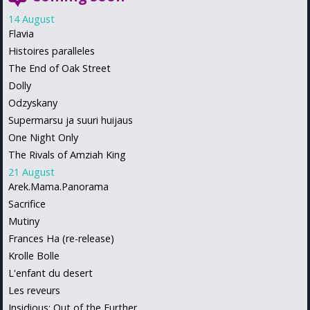
14 August
Flavia
Histoires paralleles
The End of Oak Street
Dolly
Odzyskany
Supermarsu ja suuri huijaus
One Night Only
The Rivals of Amziah King
21 August
Arek.Mama.Panorama
Sacrifice
Mutiny
Frances Ha (re-release)
Krolle Bolle
L'enfant du desert
Les reveurs
Insidious: Out of the Further