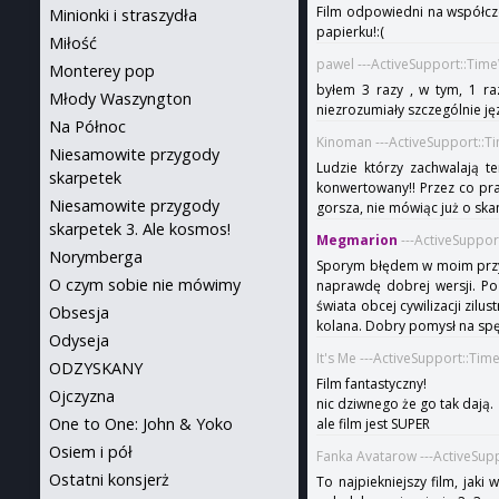
Film odpowiedni na współczes
Minionki i straszydła
papierku!:(
Miłość
pawel ---ActiveSupport::Tim
Monterey pop
byłem 3 razy , w tym, 1 raz
Młody Waszyngton
niezrozumiały szczególnie jęz
Na Północ
Kinoman ---ActiveSupport::T
Niesamowite przygody
Ludzie którzy zachwalają t
skarpetek
konwertowany!! Przez co pra
Niesamowite przygody
gorsza, nie mówiąc już o ska
skarpetek 3. Ale kosmos!
Megmarion
---ActiveSuppor
Norymberga
Sporym błędem w moim przypa
O czym sobie nie mówimy
naprawdę dobrej wersji. Po
świata obcej cywilizacji zil
Obsesja
kolana. Dobry pomysł na spę
Odyseja
It's Me ---ActiveSupport::Ti
ODZYSKANY
Film fantastyczny!
Ojczyzna
nic dziwnego że go tak dają.
One to One: John & Yoko
ale film jest SUPER
Osiem i pół
Fanka Avatarow ---ActiveSup
Ostatni konsjerż
To najpiekniejszy film, jaki