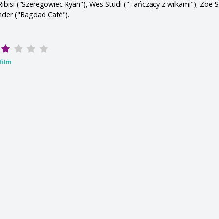
Ribisi ("Szeregowiec Ryan"), Wes Studi ("Tańczący z wilkami"), Zoe 
nder ("Bagdad Café").
film