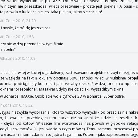
azy! Na ten wybieram sie po raz 5! Do IMAX-a, oczywiscie! Pomysl, zdjecia, mu
 w niczym nie przeszkadza, wrecz przeciwnie - proste jest piekne!!! A basn -
 ta prawda o ludziach nie jest taka piekna, jakby sie chcialo!
WithZone 2010, 21:29
i myślę, że pójdę jeszcze raz.
WithZone 2010, 1:58
tórzy nie widzą przenośni w tym filmie.
e napełni"
WithZone 2010, 11:08
alach, ale w tej w której oglądaliśmy, zastosowano projektor o zbyt małej jas
e względu na fakt iż okulary obcinają 50% jasności. Więc, w Multikinie projek
o miał podciągnięty kontrast i jasność aby oszukać widza, przez co np. sc
 oknami "przepalone". Masakra! Gdyby nie dzieciaki, wyszedłbym z kina.
w Bonarce i IMAXie. Osobiście wolę cyfrowe 3D w Bonarce. Super ostre.
ithZone 2010, 18:32
Czyjaś niezwykła wyobraźnia. Ktoś to wszystko wymyślił - bo przecież nie nakr
To, że ewolucja przebiegała tam inaczej niż na ziemi, że ludzie nie zeszli z 
 - chyba od kotów. Wreszcie film wprowadza nas powoli w głębokie relacje,
k kiedyś u eskimosów :) - jeśli wiecie o czym mówię). Temu samemu procesowi 
 wzrusza - i moim zdaniem to jądro tego filmu. Potem - jako zaprzeczenie teg