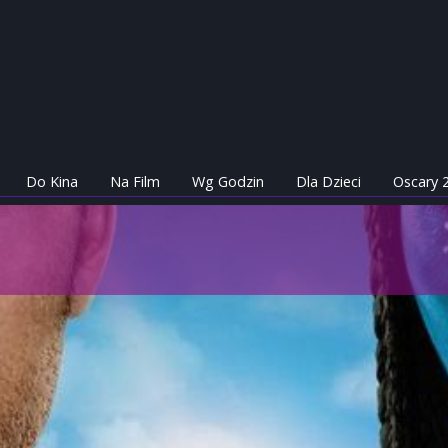
Do Kina
Na Film
Wg Godzin
Dla Dzieci
Oscary 