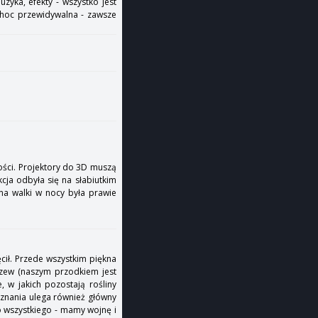
zyka, efekty - wszystko jest
 choc przewidywalna - zawsze
ności. Projektory do 3D muszą
cja odbyła się na słabiutkim
ena walki w nocy była prawie
ęcił. Przede wszystkim piękna
drzew (naszym przodkiem jest
 w jakich pozostają rośliny
poznania ulega również główny
o wszystkiego - mamy wojnę i