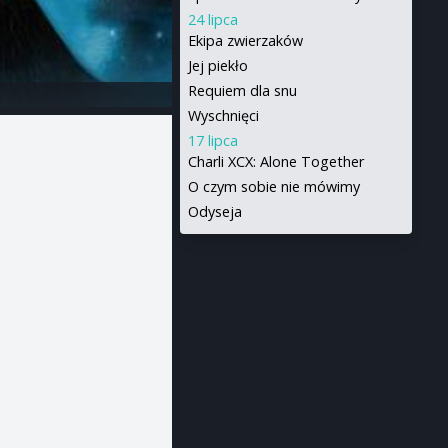
24 lipca
Ekipa zwierzaków
Jej piekło
Requiem dla snu
Wyschnięci
17 lipca
Charli XCX: Alone Together
O czym sobie nie mówimy
Odyseja