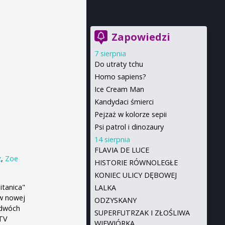
Zapowiedzi
7 sierpnia
Do utraty tchu
Homo sapiens?
Ice Cream Man
Kandydaci śmierci
Pejzaż w kolorze sepii
Psi patrol i dinozaury
14 sierpnia
FLAVIA DE LUCE
z
,
Zoe
HISTORIE RÓWNOLEGŁE
KONIEC ULICY DĘBOWEJ
tanica"
LALKA
w nowej
ODZYSKANY
 dwóch
SUPERFUTRZAK I ZŁOŚLIWA
 TV
WIEWIÓRKA