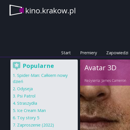
kino.krakow.pl
Start
Premiery
Zapowiedzi
Popularne
Avatar 3D
Spider-Man: Całkiem nowy
Reżyseria:
James Cameron
dzień
Odyseja
Psi Patrol
Straszydła
Ice Cream Man
Toy story 5
Zaproszenie (2022)