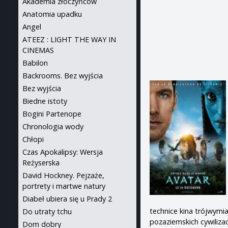
Akademia złoczyńców
Anatomia upadku
Angel
ATEEZ : LIGHT THE WAY IN
CINEMAS
Babilon
Backrooms. Bez wyjścia
Bez wyjścia
Biedne istoty
Bogini Partenope
Chronologia wody
Chłopi
Czas Apokalipsy: Wersja
Reżyserska
David Hockney. Pejzaże,
portrety i martwe natury
Diabeł ubiera się u Prady 2
technice kina trójwym
Do utraty tchu
pozaziemskich cywilizac
Dom dobry