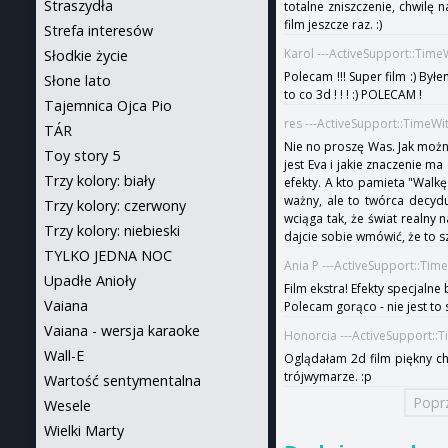
Straszydła
totalne zniszczenie, chwilę 
film jeszcze raz. :)
Strefa interesów
Karol ---ActiveSupport::Tim
Słodkie życie
Polecam !!! Super film :) By
Słone lato
to co 3d ! ! ! :) POLECAM !
Tajemnica Ojca Pio
res ---ActiveSupport::TimeW
TÁR
Nie no proszę Was. Jak możn
Toy story 5
jest Eva i jakie znaczenie ma
Trzy kolory: biały
efekty. A kto pamieta "Walkę
ważny, ale to twórca decyduj
Trzy kolory: czerwony
wciąga tak, że świat realny 
Trzy kolory: niebieski
dajcie sobie wmówić, że to sz
TYLKO JEDNA NOC
Ania P ---ActiveSupport::Tim
Upadłe Anioły
Film ekstra! Efekty specjaln
Vaiana
Polecam gorąco - nie jest to 
Vaiana - wersja karaoke
Honorcia ---ActiveSupport::
Wall-E
Oglądałam 2d film piękny ch
trójwymarze. :p
Wartość sentymentalna
Popr
Wesele
Wielki Marty