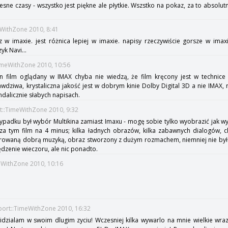
ne czasy - wszystko jest piękne ale płytkie. Wszstko na pokaz, za to absolutn
eWithZone 2010, 8:41
 w imaxie. jest różnica lepiej w imaxie. napisy rzeczywiście gorsze w imaxi
yk Navi...
imeWithZone 2010, 10:56
en film oglądany w IMAX chyba nie wiedzą, że film kręcony jest w technice
wdziwa, krystaliczna jakość jest w dobrym kinie Dolby Digital 3D a nie IMAX, 
ndalicznie słabych napisach.
t::TimeWithZone 2010, 9:32
dku był wybór Multikina zamiast Imaxu - mogę sobie tylko wyobrazić jak wy
za tym film na 4 minus; kilka ładnych obrazów, kilka zabawnych dialogów, c
ustrowaną dobrą muzyką, obraz stworzony z dużym rozmachem, niemniej nie był 
dzenie wieczoru, ale nic ponadto.
meWithZone 2010, 10:16
port::TimeWithZone 2010, 16:32
 widzialam w swoim dlugim zyciu! Wczesniej kilka wywarlo na mnie wielkie wra