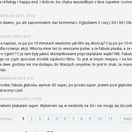
na refleksję i happy end. I dobrze, bo chyba wyszedłbym z kina zupełnie rozm
eWithZone 2010, 18:18
łem dawno, już ale zapomniałem dać komentarz. Oglądałem 2 razy ( 2d i 3d ) Ob
ithZone 2010, 18:07
a napisać, że już po 10 minutach wiadomo jak film się skończy? Czy już po 10 
 dla rozwoju akcji. Wkurza mnie też to wieszanie psów: a że fabuła płaska, a że
 o ogień"? Czy tam były jakieś skomplikowane poprzeplatane wątki? NIE. Fabuł
e na czym spocznie środek ciężkości filmu. Tu jest w innym miejscu. I na kon
na dwie godziny nie ma dostępu do Waszych umysłów, to jest to znak, że macie
ajs.
eWithZone 2010, 9:34
e boskie, fabuła głęboka, wymiar 3D super, po prostu super, jestem pod głębok
stracony czas!
TimeWithZone 2010, 17:56
wilami płakałam super. Wybieram się w niedzielę na 3d i nie mogę się docze
zednia
1
2
3
4
5
6
7
8
9
10
11
Nas