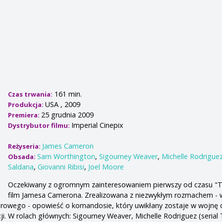
161 min.
Czas trwania:
USA , 2009
Produkcja:
25 grudnia 2009
Premiera:
Imperial Cinepix
Dystrybutor filmu:
James Cameron
Reżyseria:
Sam Worthington
,
Sigourney Weaver
,
Michelle Rodrigue
Obsada:
Saldana
,
Giovanni Ribisi
,
Joel Moore
Oczekiwany z ogromnym zainteresowaniem pierwszy od czasu "Ti
film Jamesa Camerona. Zrealizowana z niezwykłym rozmachem - 
iarowego - opowieść o komandosie, który uwikłany zostaje w wojnę
ji. W rolach głównych: Sigourney Weaver, Michelle Rodriguez (serial