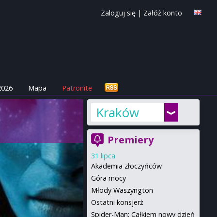
Zaloguj się
|
Załóż konto
2026
Mapa
Patronite
Kraków
Premiery
31 lipca
Akademia złoczyńców
Góra mocy
Młody Waszyngton
Ostatni konsjerż
Spider-Man: Całkiem nowy dzień