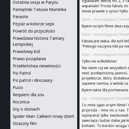
ogladalam wiecej niz 2, 3 r
Ostatnia sesja w Paryżu
wspaniale! Prosta fabula mi
Pamiętniki Tatusia Muminka
niesie prawde o zyciu! I tylko
Parasite
janol ---ActiveSupport::Time
Pejzaż w kolorze sepii
Byłem na tym filmie dwa razy 
Powrót do przyszłości
Rafal ---ActiveSupport::Time
Prawdziwa historia Tamary
Fabuła jest słaba, dla tych k
Łempickiej
"Pełnego naczynia nikt już ni
Prawdziwy ból
Piotr ---ActiveSupport::Time
Prawo pożądania
Tylko nie w Multikinie!
Przekleństwa niewinności
Nie wiem czy we wszystkich s
Psi Patrol
mieć podwyższoną jasność, z
projektorze, który dodatkow
Psi patrol i dinozaury
zupełnie ciemna, a widoki za
Pucio
Byłem także dla porównania 
Requiem dla snu
res ---ActiveSupport::TimeW
Rocznica
Co mnie ujęło w tym filmie? 
Sny o słoniach
przyroda - inna niż u nas. 
szympans) tylko ewoluowali
Spider-Man: Całkiem nowy dzień
zwierzęta i ludzie (takie ja
Straszny film
bohater. To bardzo wciąga i