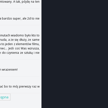
ontowany. A tak, pójdę na ten
a bardzo super, ale 2d to nie
minutach wiadomo było kto to
 nuda, a że się dłuży, że same
a to jeden z elementów filmu,
iec... Jeśli coś Was wzrusza,
 do czynienia ze sztuką i nie
im wrażeniem!
kać bo to mój pierwszy raz w
tępna