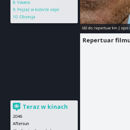
Vaiana
Pejzaż w kolorze sepii
Obsesja
Idź do:
repertuar kin
|
opis 
Repertuar film
Teraz w kinach
2046
Aftersun