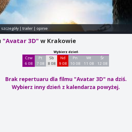
i szczegóły
|
trailer
|
opinie
u
"Avatar 3D"
w Krakowie
Wybierz dzień
Czw
Pt
Sb
Nd
Pn
Wt
Śr
6 08
7 08
8 08
9 08
10 08
11 08
12 08
Brak repertuaru dla filmu "Avatar 3D"
na dziś.
Wybierz inny dzień z kalendarza powyżej.