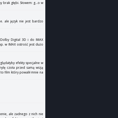
y brak głębi. Słowem: g...o w
e. ale język nie jest bardzo
 Dolby Digital 3D i do IMAX
np. w IMAX ostrość jest dużo
glądałyby efekty specjalne w
hylę czoła przed samą wizją
to film który powalił mnie na
zenie, ale zadnego z nich nie