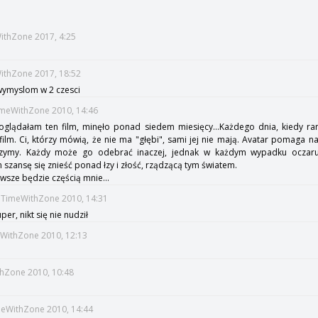
WithZone 2017, 4:25
WithZone 2017, 18:52
 wymyslom w 2 czesci
TimeWithZone 2010, 14:46
lądałam ten film, minęło ponad siedem miesięcy...Każdego dnia, kiedy ra
 film. Ci, którzy mówią, że nie ma "głębi", sami jej nie mają. Avatar pomaga 
zczymy. Każdy może go odebrać inaczej, jednak w każdym wypadku oczar
m szansę się znieść ponad łzy i złość, rządzącą tym światem.
awsze będzie częścią mnie...
::TimeWithZone 2010, 14:31
per, nikt się nie nudził
meWithZone 2010, 12:13
thZone 2010, 10:48
meWithZone 2010, 14:44