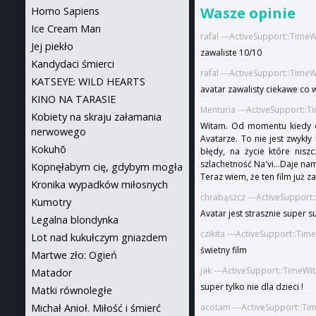
Wasze opinie
Homo Sapiens
Ice Cream Man
rafal ---ActiveSupport::Time
Jej piekło
zawaliste 10/10
Kandydaci śmierci
rafal ---ActiveSupport::Time
KATSEYE: WILD HEARTS
avatar zawalisty ciekawe co
KINO NA TARASIE
Menturia ---ActiveSupport::
Kobiety na skraju załamania
Witam. Od momentu kiedy og
nerwowego
Avatarze. To nie jest zwykły
Kokuhō
błędy, na życie które nis
szlachetność Na'vi...Daje na
Kopnęłabym cię, gdybym mogła
Teraz wiem, że ten film już z
Kronika wypadków miłosnych
chrabąszcz ---ActiveSupport
Kumotry
Avatar jest strasznie super su
Legalna blondynka
czikita ---ActiveSupport::Ti
Lot nad kukułczym gniazdem
świetny film
Martwe zło: Ogień
jak ---ActiveSupport::TimeWi
Matador
super tylko nie dla dzieci !
Matki równoległe
Michał Anioł. Miłość i śmierć
acotam ---ActiveSupport::Ti