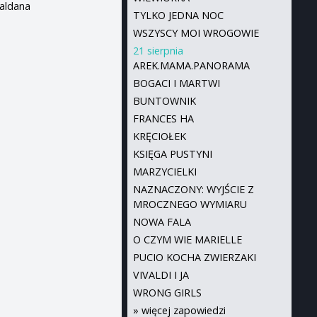
Saldana
TYLKO JEDNA NOC
WSZYSCY MOI WROGOWIE
21 sierpnia
AREK.MAMA.PANORAMA
BOGACI I MARTWI
BUNTOWNIK
FRANCES HA
KRĘCIOŁEK
KSIĘGA PUSTYNI
MARZYCIELKI
NAZNACZONY: WYJŚCIE Z
MROCZNEGO WYMIARU
NOWA FALA
O CZYM WIE MARIELLE
PUCIO KOCHA ZWIERZAKI
VIVALDI I JA
WRONG GIRLS
»
więcej zapowiedzi