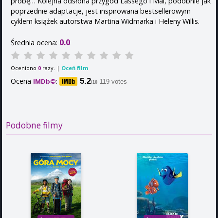
próbę… Kolejna odsłona przygód Lassego i Mai, podobnie jak
poprzednie adaptacje, jest inspirowana bestsellerowym
cyklem książek autorstwa Martina Widmarka i Heleny Willis.
0.0
Średnia ocena:
Oceniono
razy. |
Oceń film
0
Ocena
:
5.2
IMDb©
119 votes
/10
Podobne filmy