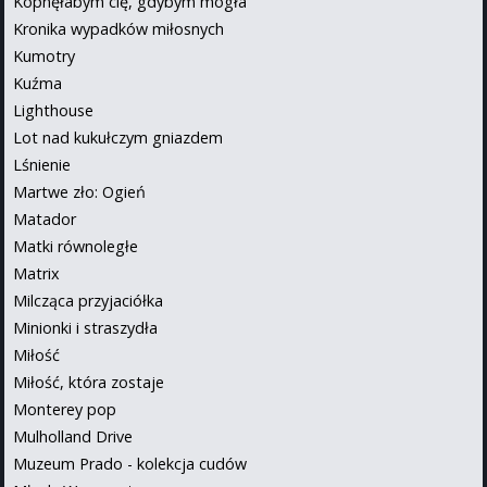
Kopnęłabym cię, gdybym mogła
Kronika wypadków miłosnych
Kumotry
Kuźma
Lighthouse
Lot nad kukułczym gniazdem
Lśnienie
Martwe zło: Ogień
Matador
Matki równoległe
Matrix
Milcząca przyjaciółka
Minionki i straszydła
Miłość
Miłość, która zostaje
Monterey pop
Mulholland Drive
Muzeum Prado - kolekcja cudów