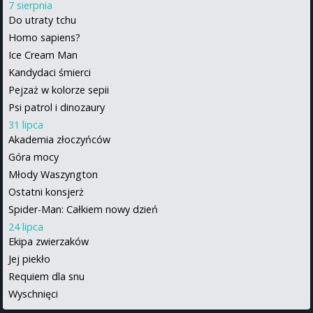
7 sierpnia
Do utraty tchu
Homo sapiens?
Ice Cream Man
Kandydaci śmierci
Pejzaż w kolorze sepii
Psi patrol i dinozaury
31 lipca
Akademia złoczyńców
Góra mocy
Młody Waszyngton
Ostatni konsjerż
Spider-Man: Całkiem nowy dzień
24 lipca
Ekipa zwierzaków
Jej piekło
Requiem dla snu
Wyschnięci