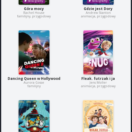
Góra mocy
Gdzie jest Dory
Rachel House
Andrew Stanton
familijny, przygodowy
animacja, przygodowy
Dancing Queen w Hollywood
Fleak. futrzak i ja
Aurora Gosse
Jens Moller
familijny
animacja, przygodowy