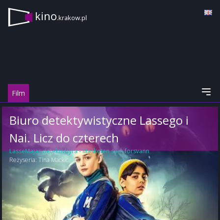
kino
.krakow.pl
Film
Biuro detektywistyczne Lassego i
Nai. Licz do czterech
LasseMajas detektivbyra - Maskoten som forsvann
Reżyseria:
Tina Mackic