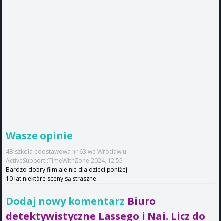
Wasze opinie
4B szkoła podstawowa nr 63 we Wrocławiu ---
ActiveSupport::TimeWithZone 2024, 12:55
Bardzo dobry film ale nie dla dzieci poniżej
10 lat niektóre sceny są straszne.
Dodaj nowy komentarz
Biuro
detektywistyczne Lassego i Nai. Licz do