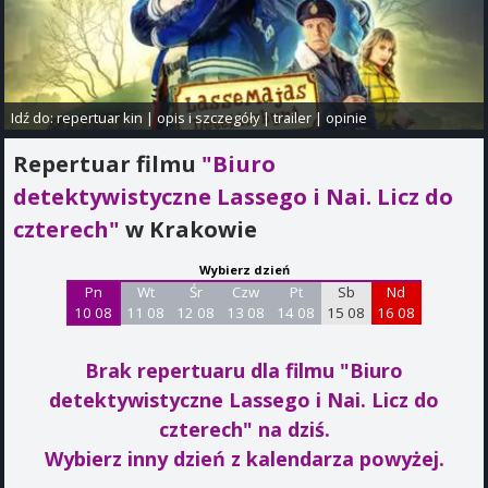
Idź do:
repertuar kin
|
opis i szczegóły
|
trailer
|
opinie
Repertuar filmu
"Biuro
detektywistyczne Lassego i Nai. Licz do
czterech"
w Krakowie
Wybierz dzień
Pn
Wt
Śr
Czw
Pt
Sb
Nd
10 08
11 08
12 08
13 08
14 08
15 08
16 08
Brak repertuaru dla filmu "Biuro
detektywistyczne Lassego i Nai. Licz do
czterech"
na dziś.
Wybierz inny dzień z kalendarza powyżej.