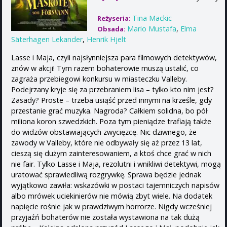
Tina Mackic
Reżyseria:
Mario Mustafa
,
Elma
Obsada:
Säterhagen Lekander
,
Henrik Hjelt
Lasse i Maja, czyli najsłynniejsza para filmowych detektywów,
znów w akcji! Tym razem bohaterowie muszą ustalić, co
zagraża przebiegowi konkursu w miasteczku Valleby.
Podejrzany kryje się za przebraniem lisa – tylko kto nim jest?
Zasady? Proste – trzeba usiąść przed innymi na krześle, gdy
przestanie grać muzyka. Nagroda? Całkiem solidna, bo pół
miliona koron szwedzkich. Poza tym pieniądze trafiają także
do widzów obstawiających zwycięzcę. Nic dziwnego, że
zawody w Valleby, które nie odbywały się aż przez 13 lat,
cieszą się dużym zainteresowaniem, a ktoś chce grać w nich
nie fair. Tylko Lasse i Maja, rezolutni i wnikliwi detektywi, mogą
uratować sprawiedliwą rozgrywkę. Sprawa będzie jednak
wyjątkowo zawiła: wskazówki w postaci tajemniczych napisów
albo mrówek uciekinierów nie mówią zbyt wiele. Na dodatek
napięcie rośnie jak w prawdziwym horrorze. Nigdy wcześniej
przyjaźń bohaterów nie została wystawiona na tak dużą