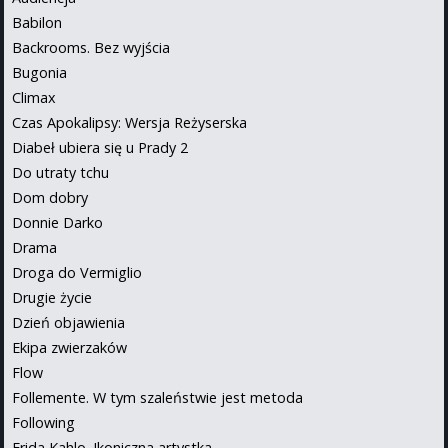
Babilon
Backrooms. Bez wyjścia
Bugonia
Climax
Czas Apokalipsy: Wersja Reżyserska
Diabeł ubiera się u Prady 2
Do utraty tchu
Dom dobry
Donnie Darko
Drama
Droga do Vermiglio
Drugie życie
Dzień objawienia
Ekipa zwierzaków
Flow
Follemente. W tym szaleństwie jest metoda
Following
Frida Kahlo. Ikoniczna artystka