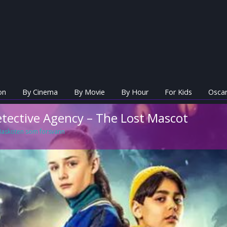
on
By Cinema
By Movie
By Hour
For Kids
Oscar
etective Agency – The Lost Mascot
 Maskoten som forsvann