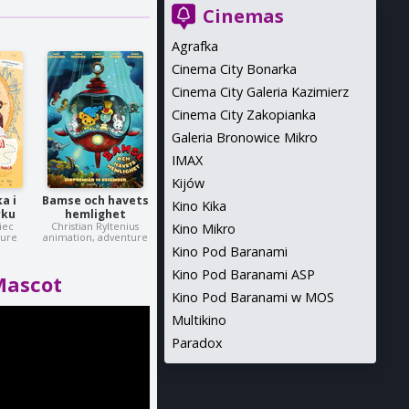
Cinemas
Agrafka
Cinema City Bonarka
Cinema City Galeria Kazimierz
Cinema City Zakopianka
Galeria Bronowice Mikro
IMAX
Kijów
a i
Bamse och havets
Kino Kika
yku
hemlighet
iec
Christian Ryltenius
Kino Mikro
ture
animation, adventure
Kino Pod Baranami
Kino Pod Baranami ASP
Mascot
Kino Pod Baranami w MOS
Multikino
Paradox