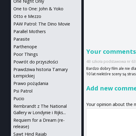
One Night Only
One to One: John & Yoko
Otto e Mezzo
PAW Patrol: The Dino Movie
Parallel Mothers
Parasite
Parthenope
Your comment
Poor Things
Powrót do przyszłości
4B szkoła podstawowa nr 63 
Bardzo dobry film ale nie dla
Prawdziwa historia Tamary
10 lat niektóre sceny są stra
Łempickiej
Prawo pożądania
Add new comm
Psi Patrol
Pucio
Your opinion about the 
Rembrandt z The National
Gallery w Londynie i Rijks...
Requiem for a Dream (re-
release)
Sawt Hind Rajab