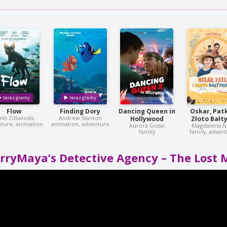
Flow
Finding Dory
Dancing Queen in
Oskar, Patk
nts Zilbalodis
Andrew Stanton
Hollywood
Złoto Bałt
ture, animation
animation, adventure
Aurora Gosse
Magdalena N
family
family, adven
erryMaya’s Detective Agency – The Lost 