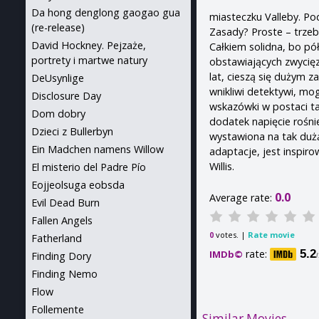
Da hong denglong gaogao gua
miasteczku Valleby. Pod
(re-release)
Zasady? Proste – trzeb
David Hockney. Pejzaże,
Całkiem solidna, bo pó
portrety i martwe natury
obstawiających zwycięz
lat, cieszą się dużym za
DeUsynlige
wnikliwi detektywi, mo
Disclosure Day
wskazówki w postaci ta
Dom dobry
dodatek napięcie rośni
Dzieci z Bullerbyn
wystawiona na tak duż
Ein Madchen namens Willow
adaptacje, jest inspir
Willis.
El misterio del Padre Pío
Eojjeolsuga eobsda
0.0
Average rate:
Evil Dead Burn
Fallen Angels
votes. |
Rate movie
0
Fatherland
rate:
5.2
IMDb©
Finding Dory
Finding Nemo
Flow
Follemente
Similar Movies