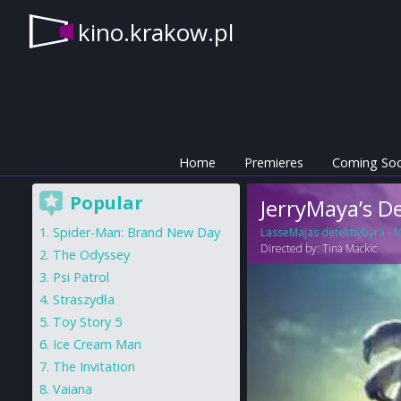
kino.krakow.pl
Home
Premieres
Coming So
Popular
JerryMaya’s D
Spider-Man: Brand New Day
LasseMajas detektivbyra -
Directed by:
Tina Mackic
The Odyssey
Psi Patrol
Straszydła
Toy Story 5
Ice Cream Man
The Invitation
Vaiana