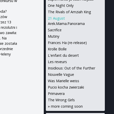
konkursu w
One Night Only
oda?
The Rivals of Amziah King
idzów
21 August
rzez 13
Arek.Mama.Panorama
rezolutni i
Sacrifice
wo zawiła:
Mutiny
. Na
Frances Ha (re-release)
ie została
przednie
Krolle Bolle
 Heleny
L'enfant du desert
Les reveurs
Insidious: Out of the Further
Nouvelle Vague
Was Marielle weiss
Pucio kocha zwierzaki
Primavera
The Wrong Girls
»
more coming soon