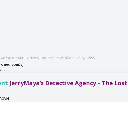
s
we Wrocławiu ---ActiveSupport::TimeWithZone 2024, 12:55
 dzieci poniżej
szne.
ent
JerryMaya’s Detective Agency – The Los
movie: