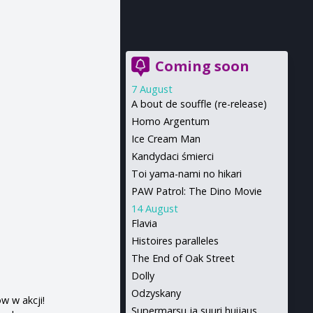
Coming soon
7 August
A bout de souffle (re-release)
Homo Argentum
Ice Cream Man
Kandydaci śmierci
n
Toi yama-nami no hikari
PAW Patrol: The Dino Movie
14 August
Flavia
Histoires paralleles
The End of Oak Street
Dolly
Odzyskany
w w akcji!
Supermarsu ja suuri huijaus