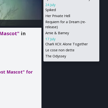
24 July
Spiked
Her Private Hell
Requiem for a Dream (re-
release)
t Mascot"
in
Arnie & Barney
17 July
Charli XCX: Alone Together
Le cose non dette
The Odyssey
Lost Mascot"
for