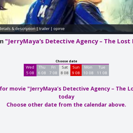
details & description
|
trailer
|
opinie
am
"JerryMaya’s Detective Agency – The Los
Choose date
Wed
Thu
Fri
Sat
Sun
Mon
Tue
5 08
6 08
7 08
8 08
9 08
10 08
11 08
for movie "JerryMaya’s Detective Agency – The 
today
Choose other date from the calendar above.