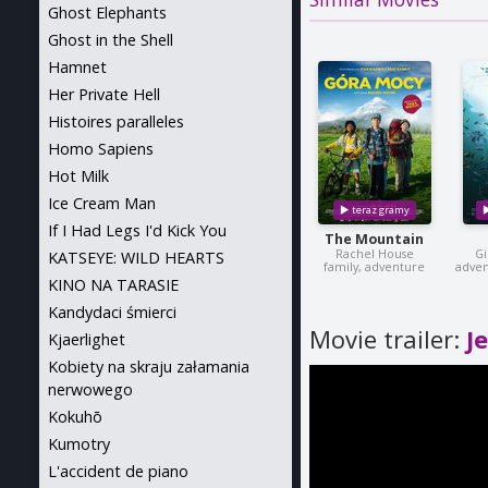
Ghost Elephants
Ghost in the Shell
Hamnet
Her Private Hell
Histoires paralleles
Homo Sapiens
Hot Milk
Ice Cream Man
If I Had Legs I'd Kick You
The Mountain
Rachel House
Gi
KATSEYE: WILD HEARTS
family, adventure
adven
KINO NA TARASIE
Kandydaci śmierci
Movie trailer:
J
Kjaerlighet
Kobiety na skraju załamania
nerwowego
Kokuhō
Kumotry
L'accident de piano