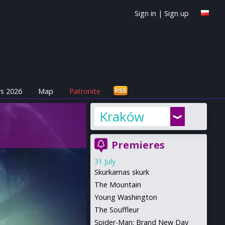
Sign in
|
Sign up
s 2026
Map
Patronite
Kraków
Premieres
31 July
Skurkarnas skurk
The Mountain
Young Washington
The Souffleur
Spider-Man: Brand New Day