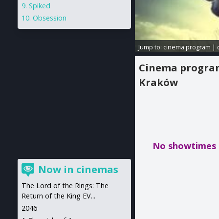
Spiked
Obsession
Jump to:
cinema program
|
Cinema progr
Kraków
No showtimes 
Now in cinemas
The Lord of the Rings: The
Return of the King EV...
2046