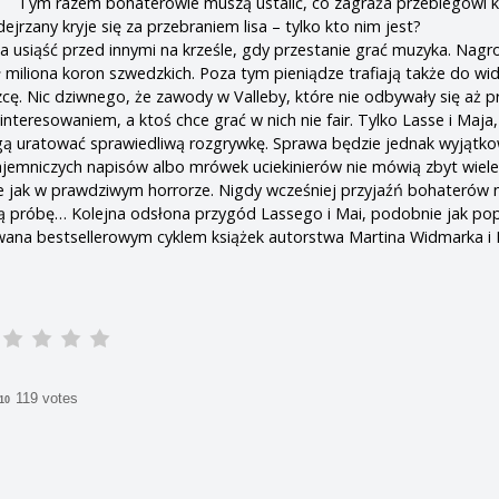
Tym razem bohaterowie muszą ustalić, co zagraża przebiegowi 
ejrzany kryje się za przebraniem lisa – tylko kto nim jest?
a usiąść przed innymi na krześle, gdy przestanie grać muzyka. Nagr
ł miliona koron szwedzkich. Poza tym pieniądze trafiają także do w
cę. Nic dziwnego, że zawody w Valleby, które nie odbywały się aż p
interesowaniem, a ktoś chce grać w nich nie fair. Tylko Lasse i Maja, 
gą uratować sprawiedliwą rozgrywkę. Sprawa będzie jednak wyjątko
jemniczych napisów albo mrówek uciekinierów nie mówią zbyt wiele
e jak w prawdziwym horrorze. Nigdy wcześniej przyjaźń bohaterów n
ą próbę… Kolejna odsłona przygód Lassego i Mai, podobnie jak po
owana bestsellerowym cyklem książek autorstwa Martina Widmarka i
119 votes
/10