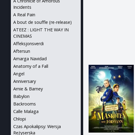
A Chronicle of Amorous
Incidents
A Real Pain
A bout de souffle (re-release)
ATEEZ : LIGHT THE WAY IN
CINEMAS
Affeksjonsverdi
Aftersun
Amarga Navidad
Anatomy of a Fall
Angel
Anniversary
Arnie & Barney
Babylon
Backrooms
Calle Malaga
Chłopi
Czas Apokalipsy: Wersja
Reżyserska