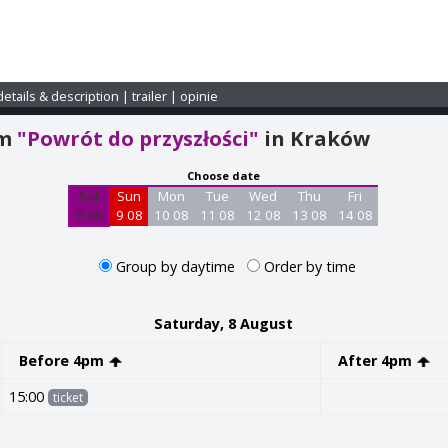
details & description
|
trailer
|
opinie
am
"Powrót do przyszłości"
in Kraków
Choose date
Sat
Sun
Mon
Tue
Wed
Thu
Fri
8 08
9 08
10 08
11 08
12 08
13 08
14 08
Group by daytime
Order by time
Saturday, 8 August
Before 4pm
After 4pm
15:00
ticket