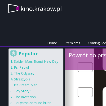
kino.krakow.pl
Home
Premieres
Coming So
Popular
Powrót do prz
Spider-Man: Brand New Day
Psi Patrol
The Odyssey
Straszydła
Ice Cream Man
Toy Story 5
The Invitation
Toi yama-nami no hikari