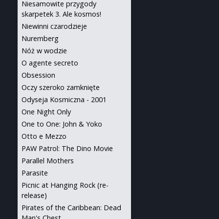
Niesamowite przygody
skarpetek 3. Ale kosmos!
Niewinni czarodzieje
Nuremberg
Nóż w wodzie
O agente secreto
Obsession
Oczy szeroko zamknięte
Odyseja Kosmiczna - 2001
One Night Only
One to One: John & Yoko
Otto e Mezzo
PAW Patrol: The Dino Movie
Parallel Mothers
Parasite
Picnic at Hanging Rock (re-
release)
Pirates of the Caribbean: Dead
Man's Chest