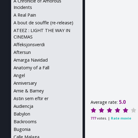
A Chronicle of Amorous
Incidents
A Real Pain
A bout de souffle (re-release)
ATEEZ : LIGHT THE WAY IN
CINEMAS
Affeksjonsverdi
Aftersun
Amarga Navidad
Anatomy of a Fall
Angel
Anniversary
Arnie & Barney
Astin sem eftir er
5.0
Average rate:
Audiencja
Babylon
votes. |
Rate movie
777
Backrooms
Bugonia
Calle Malaga