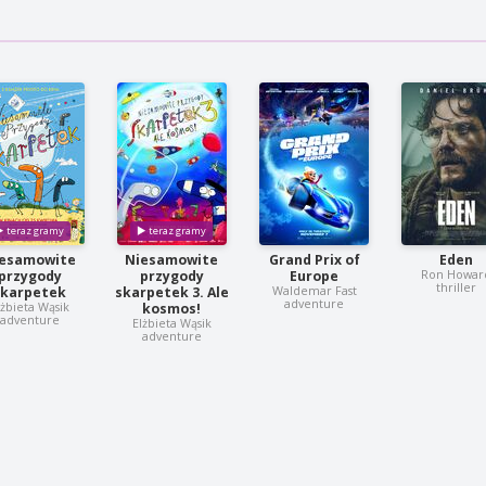
esamowite
Niesamowite
Grand Prix of
Eden
Ron Howar
przygody
przygody
Europe
thriller
Waldemar Fast
skarpetek
skarpetek 3. Ale
adventure
lżbieta Wąsik
kosmos!
adventure
Elżbieta Wąsik
adventure