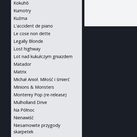
Kokuhō
Kumotry
Kuźma
L'accident de piano
Le cose non dette
Legally Blonde
Lost highway
Lot nad kukułczym gniazdem
Matador
Matrix
Michał Anioł. Miłość i śmierć
Minions & Monsters
Monterey Pop (re-release)
Mulholland Drive
Na Północ
Nienawiść
Niesamowite przygody
skarpetek