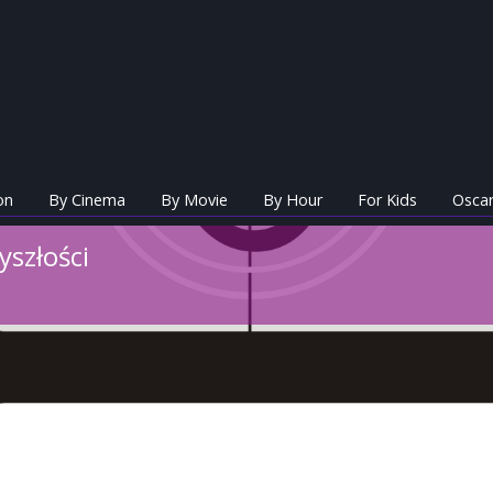
on
By Cinema
By Movie
By Hour
For Kids
Oscar
yszłości