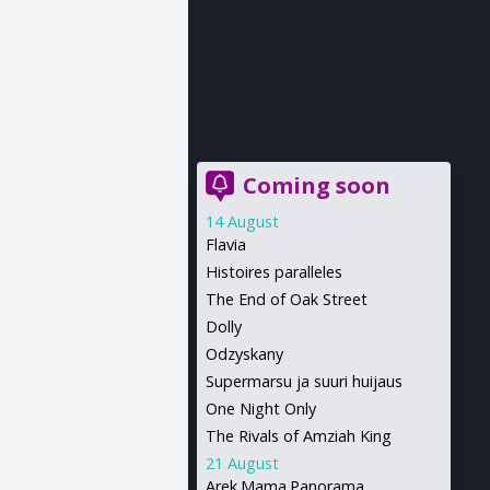
Coming soon
14 August
Flavia
Histoires paralleles
The End of Oak Street
Dolly
Odzyskany
Supermarsu ja suuri huijaus
One Night Only
The Rivals of Amziah King
21 August
Arek.Mama.Panorama