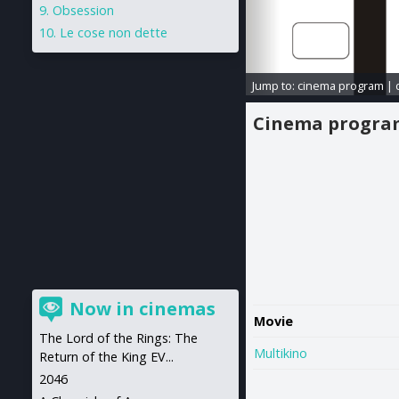
Obsession
Le cose non dette
Jump to:
cinema program
|
Cinema progr
Now in cinemas
Movie
The Lord of the Rings: The
Multikino
Return of the King EV...
2046