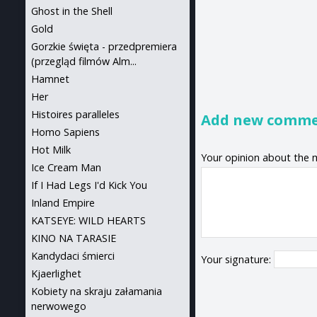
Ghost in the Shell
Gold
Gorzkie święta - przedpremiera
(przegląd filmów Alm...
Hamnet
Her
Histoires paralleles
Add new comm
Homo Sapiens
Hot Milk
Your opinion about the 
Ice Cream Man
If I Had Legs I'd Kick You
Inland Empire
KATSEYE: WILD HEARTS
KINO NA TARASIE
Kandydaci śmierci
Your signature:
Kjaerlighet
Kobiety na skraju załamania
nerwowego