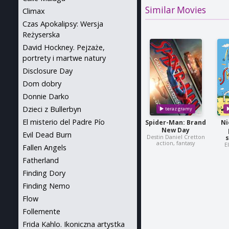
Similar Movies
Climax
Czas Apokalipsy: Wersja
Reżyserska
David Hockney. Pejzaże,
portrety i martwe natury
Disclosure Day
Dom dobry
Donnie Darko
Dzieci z Bullerbyn
El misterio del Padre Pío
Spider-Man: Brand
Ni
New Day
Evil Dead Burn
Destin Daniel Cretton
action, fantasy
E
Fallen Angels
Fatherland
Finding Dory
Finding Nemo
Flow
Follemente
Frida Kahlo. Ikoniczna artystka