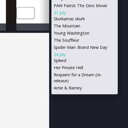
PAW Patrol: The Dino Movie
31 July
Skurkarnas skurk
The Mountain
Young Washington
The Souffleur
Spider-Man: Brand New Day
24 July
Spiked
Her Private Hell
Requiem for a Dream (re-
release)
Arnie & Barney