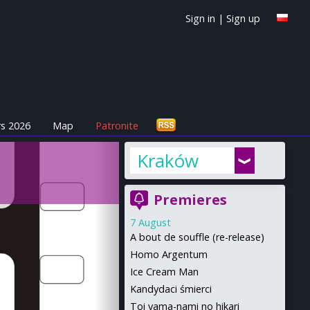
Sign in
|
Sign up
s 2026
Map
Patronite
Kraków
Premieres
7 August
A bout de souffle (re-release)
Homo Argentum
Ice Cream Man
Kandydaci śmierci
Toi yama-nami no hikari