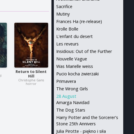
Sacrifice
Mutiny
Frances Ha (re-release)
Krolle Bolle
L'enfant du desert
Les reveurs
Insidious: Out of the Further
Nouvelle Vague
Was Marielle weiss
Return to Silent
Pucio kocha zwierzaki
d
Hill
Christophe Gans
Primavera
horror
The Wrong Girls
28 August
Amarga Navidad
The Dog Stars
Harry Potter and the Sorcerer's
Stone 25th Annivers
Julia Pirotte - piękno i siła