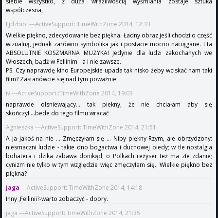
siebie wszystko, z duża wrażliwością wyśmiania zostaje sztuka
współczesna,
Ejdzbiol ---ActiveSupport::TimeWithZone 2014, 12:33
Wielkie piękno, zdecydowanie bez piękna. Ładny obraz jeśli chodzi o część
wizualną, jednak zarówno symbolika jak i postacie mocno naciągane. I ta
ABSOLUTNIE KOSZMARNA MUZYKA! Jedynie dla ludzi zakochanych we
Włoszech, bądź w Fellinim - a i nie zawsze.
PS. Czy naprawdę kino Europejskie upada tak nisko żeby wciskać nam taki
film? Zastanówcie się nad tym poważnie.
iv ---ActiveSupport::TimeWithZone 2014, 19:03
naprawde olsniewający... tak piekny, że nie chciałam aby się
skończył....bede do tego filmu wracać
Agnieszka ---ActiveSupport::TimeWithZone 2014, 21:51
A ja jakoś na nie ... Zmęczyłam się ... Niby piękny Rzym, ale obrzydzony:
niesmaczni ludzie - takie dno bogactwa i duchowej biedy; w tle nostalgia
bohatera i dzika zabawa donikąd; o Polkach reżyser też ma złe zdanie;
cynizm nie tylko w tym względzie więc zmęczyłam się.. Wielkie piękno bez
piękna?
jaga
---ActiveSupport::TimeWithZone 2014, 14:18
Inny ,Fellinii?-warto zobaczyć - dobry.
jaga ---ActiveSupport::TimeWithZone 2014, 21:35