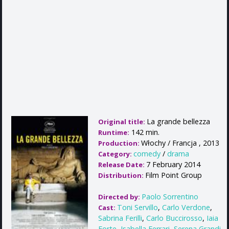
La grande bellezza
Original title:
142 min.
Runtime:
Włochy / Francja , 2013
Production:
comedy
/
drama
Category:
7 February 2014
Release Date:
Film Point Group
Distribution:
Paolo Sorrentino
Directed by:
Toni Servillo
,
Carlo Verdone
,
Cast:
Sabrina Ferilli
,
Carlo Buccirosso
,
Iaia
Forte
,
Isabella Ferrari
,
Serena Grandi