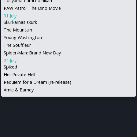
Toi yama-nami no hikari
PAW Patrol: The Dino Movie
31 July
Skurkarnas skurk
The Mountain
Young Washington
The Souffleur
Spider-Man: Brand New Day
24 July
Spiked
Her Private Hell
Requiem for a Dream (re-release)
Arnie & Barney