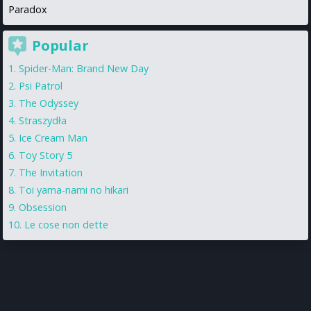
Paradox
Popular
Spider-Man: Brand New Day
Psi Patrol
The Odyssey
Straszydła
Ice Cream Man
Toy Story 5
The Invitation
Toi yama-nami no hikari
Obsession
Le cose non dette