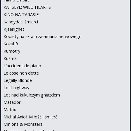
KATSEYE: WILD HEARTS
KINO NA TARASIE
Kandydaci śmierci
Kjaerlighet
Kobiety na skraju załamania nerwowego
Kokuhō
Kumotry
Kuźma
L'accident de piano
Le cose non dette
Legally Blonde
Lost highway
Lot nad kukułczym gniazdem
Matador
Matrix
Michał Anioł. Miłość i śmierć
Minions & Monsters