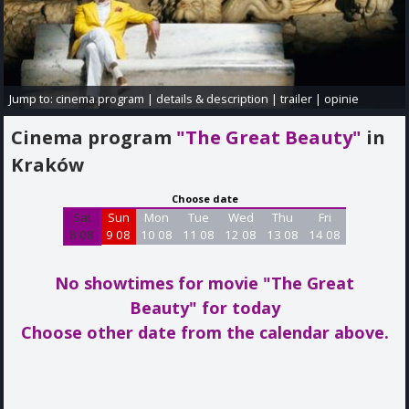
Jump to:
cinema program
|
details & description
|
trailer
|
opinie
Cinema program
"The Great Beauty"
in
Kraków
Choose date
Sat
Sun
Mon
Tue
Wed
Thu
Fri
8 08
9 08
10 08
11 08
12 08
13 08
14 08
No showtimes for movie "The Great
Beauty"
for today
Choose other date from the calendar above.