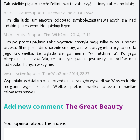
Tak- wielkie piękno -może Fellini - warto zobaczyć ---- inny -takie kino lubię .
polcia ---ActiveSupport::TimeWithZone 2014, 15:48
Film dla ludzi umiejących odczytać symbole,zastanawiających się nad
ludzkim jestestwem. No i piękny Rzym.
Miko ---ActiveSupport::TimeWithZone 2014, 13:11
Film po prostu piękny! Takie wyczucie estetyki mają tylko Włosi. Chociaż
przekaz filmu jest jednoznacznie smutny, a nawet przygnebiający, to uroda
jego tak wielka, że ogląda się go niemal "w natchnieniu". Po jego
obejrzeniu nie dziwi fakt, że na całym świecie jest aż tylu italofilów, no i
ludzi zakochanych w Rzymie.
ewa ---ActiveSupport::TimeWithZone 2014, 22:37
Wspanialy, widzialam bez uprzedzen, zaraz gdy wyszedl we Wloszech. Nie
moglam wyjsc z sali! Wielkie piekno, wielka poezja i wielkie
czlowieczenstwo !
Add new comment
The Great Beauty
Your opinion about the movie: