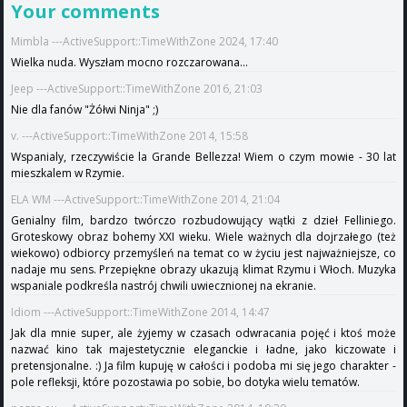
Your comments
Mimbla ---ActiveSupport::TimeWithZone 2024, 17:40
Wielka nuda. Wyszłam mocno rozczarowana...
Jeep ---ActiveSupport::TimeWithZone 2016, 21:03
Nie dla fanów "Żółwi Ninja" ;)
v. ---ActiveSupport::TimeWithZone 2014, 15:58
Wspanialy, rzeczywiście la Grande Bellezza! Wiem o czym mowie - 30 lat
mieszkalem w Rzymie.
ELA WM ---ActiveSupport::TimeWithZone 2014, 21:04
Genialny film, bardzo twórczo rozbudowujący wątki z dzieł Felliniego.
Groteskowy obraz bohemy XXI wieku. Wiele ważnych dla dojrzałego (też
wiekowo) odbiorcy przemyśleń na temat co w życiu jest najważniejsze, co
nadaje mu sens. Przepiękne obrazy ukazują klimat Rzymu i Włoch. Muzyka
wspaniale podkreśla nastrój chwili uwiecznionej na ekranie.
Idiom ---ActiveSupport::TimeWithZone 2014, 14:47
Jak dla mnie super, ale żyjemy w czasach odwracania pojęć i ktoś może
nazwać kino tak majestetycznie eleganckie i ładne, jako kiczowate i
pretensjonalne. :) Ja film kupuję w całości i podoba mi się jego charakter -
pole refleksji, które pozostawia po sobie, bo dotyka wielu tematów.