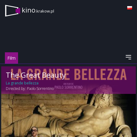
kino
.krakow.pl
Film
The Great Beauty
La grande bellezza
Directed by:
Paolo Sorrentino