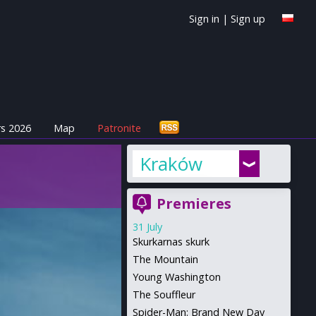
Sign in
|
Sign up
s 2026
Map
Patronite
Kraków
Premieres
31 July
Skurkarnas skurk
The Mountain
Young Washington
The Souffleur
Spider-Man: Brand New Day