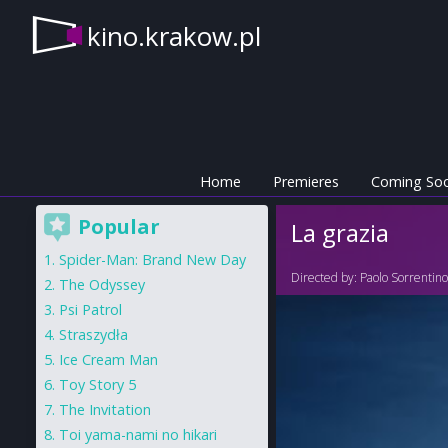
kino.krakow.pl
Home
Premieres
Coming So
Popular
La grazia
Spider-Man: Brand New Day
Directed by:
Paolo Sorrentin
The Odyssey
Psi Patrol
Straszydła
Ice Cream Man
Toy Story 5
The Invitation
Toi yama-nami no hikari