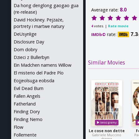
Da hong denglong gaogao gua
8.0
Average rate:
(re-release)
David Hockney. Pejzaże,
portrety i martwe natury
votes. |
Rate movie
4
DeUsynlige
rate:
7.3
IMDb©
Disclosure Day
Dom dobry
Dzieci z Bullerbyn
Similar Movies
Ein Madchen namens Willow
El misterio del Padre Pío
Eojjeolsuga eobsda
Evil Dead Burn
Fallen Angels
Fatherland
Finding Dory
Finding Nemo
Flow
Le cose non dette
F
Follemente
Gabriele Muccino
Pa
drama