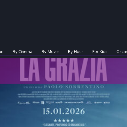
on
By Cinema
By Movie
By Hour
For Kids
Oscar
o