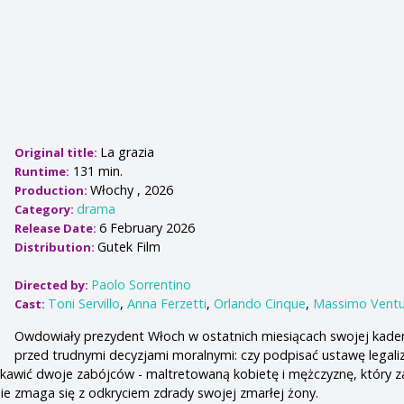
La grazia
Original title:
131 min.
Runtime:
Włochy , 2026
Production:
drama
Category:
6 February 2026
Release Date:
Gutek Film
Distribution:
Paolo Sorrentino
Directed by:
Toni Servillo
,
Anna Ferzetti
,
Orlando Cinque
,
Massimo Ventur
Cast:
Owdowiały prezydent Włoch w ostatnich miesiącach swojej kaden
przed trudnymi decyzjami moralnymi: czy podpisać ustawę legali
skawić dwoje zabójców - maltretowaną kobietę i mężczyznę, który z
ie zmaga się z odkryciem zdrady swojej zmarłej żony.