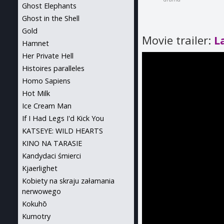
Ghost Elephants
Ghost in the Shell
Gold
Movie trailer:
L
Hamnet
Her Private Hell
Histoires paralleles
Homo Sapiens
Hot Milk
Ice Cream Man
If I Had Legs I'd Kick You
KATSEYE: WILD HEARTS
KINO NA TARASIE
Kandydaci śmierci
Kjaerlighet
Kobiety na skraju załamania
nerwowego
Kokuhō
Kumotry