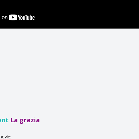
ent
La grazia
movie: