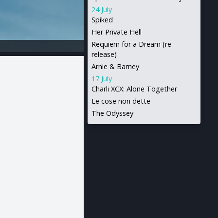
24 July
Spiked
Her Private Hell
Requiem for a Dream (re-
release)
Arnie & Barney
17 July
Charli XCX: Alone Together
Le cose non dette
The Odyssey