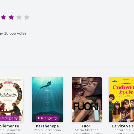
10,656 votes
/10
ollemente
Parthenope
Fuori
La vita va 
olo Genovese
Paolo Sorrentino
Mario Martone
Riccardo Mil
comedy
drama
biography, drama
drama, com