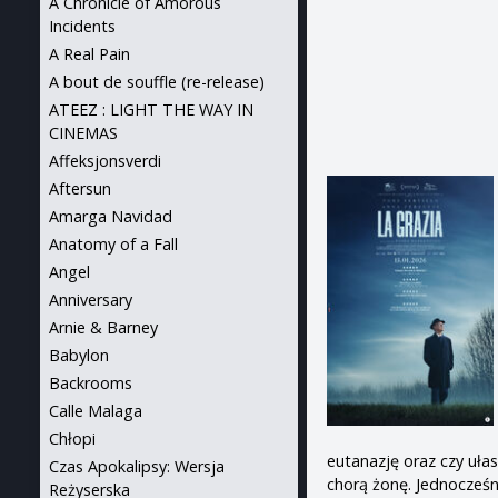
A Chronicle of Amorous
Incidents
A Real Pain
A bout de souffle (re-release)
ATEEZ : LIGHT THE WAY IN
CINEMAS
Affeksjonsverdi
Aftersun
Amarga Navidad
Anatomy of a Fall
Angel
Anniversary
Arnie & Barney
Babylon
Backrooms
Calle Malaga
Chłopi
eutanazję oraz czy uła
Czas Apokalipsy: Wersja
chorą żonę. Jednocześn
Reżyserska