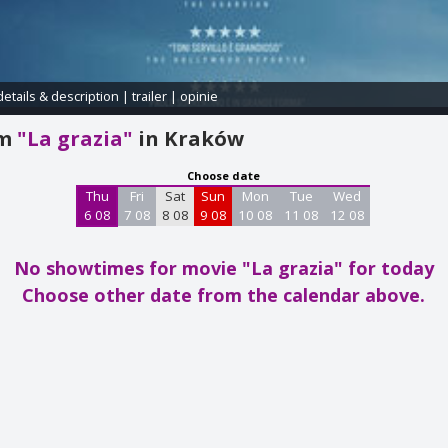
details & description
|
trailer
|
opinie
am
"La grazia"
in Kraków
Choose date
Thu
Fri
Sat
Sun
Mon
Tue
Wed
6 08
7 08
8 08
9 08
10 08
11 08
12 08
No showtimes for movie "La grazia"
for today
Choose other date from the calendar above.