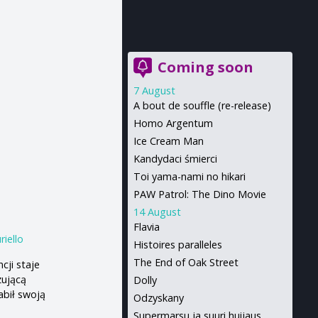
Coming soon
7 August
A bout de souffle (re-release)
Homo Argentum
Ice Cream Man
Kandydaci śmierci
Toi yama-nami no hikari
PAW Patrol: The Dino Movie
14 August
Flavia
iello
Histoires paralleles
The End of Oak Street
cji staje
zującą
Dolly
abił swoją
Odzyskany
Supermarsu ja suuri huijaus