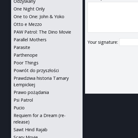
Odzyskany
One Night Only
One to One: John & Yoko
Otto e Mezzo
PAW Patrol: The Dino Movie
Parallel Mothers
Your signature:
Parasite
Parthenope
Poor Things
Powrót do przyszłości
Prawdziwa historia Tamary
Łempickiej
Prawo pożądania
Psi Patrol
Pucio
Requiem for a Dream (re-
release)
Sawt Hind Rajab
Scary Movie