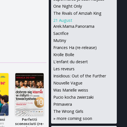
One Night Only
The Rivals of Amziah King
21 August
Arek.Mama.Panorama
Sacrifice
Mutiny
Frances Ha (re-release)
Krolle Bolle
L'enfant du desert
Les reveurs
Insidious: Out of the Further
Nouvelle Vague
Was Marielle weiss
Pucio kocha zwierzaki
Primavera
The Wrong Girls
»
more coming soon
cosi
Perfetti
ani
sconosciuti (re-
edy