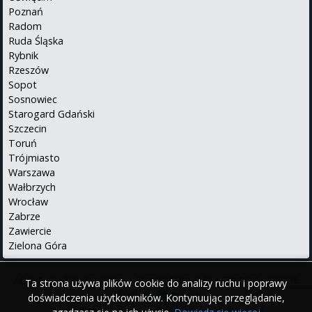
Poznań
Radom
Ruda Śląska
Rybnik
Rzeszów
Sopot
Sosnowiec
Starogard Gdański
Szczecin
Toruń
Trójmiasto
Warszawa
Wałbrzych
Wrocław
Zabrze
Zawiercie
Zielona Góra
About us
•
Privacy Policy
•
Translations info
•
Contact
•
iPhone
Ta strona używa plików cookie do analizy ruchu i poprawy
•
Android
Po polsku
doświadczenia użytkowników. Kontynuując przeglądanie,