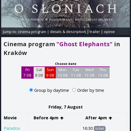
Jump to:
cinema program
|
details & description
|
trailer
|
opinie
Cinema program
"Ghost Elephants"
in
Kraków
Choose date
Fri
Sat
Sun
Mon
Tue
Wed
Thu
7 08
8 08
9 08
10 08
11 08
12 08
13 08
Group by daytime
Order by time
Friday, 7 August
Movie
Before 4pm
After 4pm
Paradox
16:30
ticket