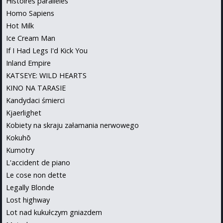
Histoires paralleles
Homo Sapiens
Hot Milk
Ice Cream Man
If I Had Legs I'd Kick You
Inland Empire
KATSEYE: WILD HEARTS
KINO NA TARASIE
Kandydaci śmierci
Kjaerlighet
Kobiety na skraju załamania nerwowego
Kokuhō
Kumotry
L'accident de piano
Le cose non dette
Legally Blonde
Lost highway
Lot nad kukułczym gniazdem