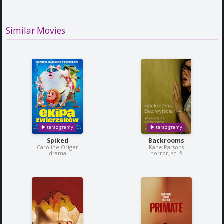
Similar Movies
Spiked
Backrooms
Caroline Origer
Kane Parsons
drama
horror, sci-fi