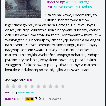
Werner Herzog
Directed by:
Steve Boyes
,
Xui
,
Kobus
Cast:
Szaleni naukowcy i podróżnicy to
ulubieni bohaterowie filmów
legendarnego reżysera Wernera Herzoga. Dr Steve Boyes
obsesyjnie tropi olbrzymie słonie nazywane duchami, których
daleki krewniak jako trofeum został wystawiony w muzeum w
Waszyngtonie. Obserwujemy ekspedycję Bouyes'a do Angoli,
na niezamieszkałych terenach wielkości Anglii, które tubylcy
nazywają końcem świata. Herzog dokumentuje obsesje,
marzenia i niezwykłą wyobraźnię swojego bohatera, zadając
pytanie, czy nie lepiej, żeby słonie pozostały poza ludzkim
zasięgiem i funkcjonowały jako tytułowe duchy? A marzenia o
kontakcie z dzikością pozostały tylko w naszych snach?
0.0
Average rate:
votes. |
Rate movie
0
rate:
7.0
IMDb©
1,693 votes
/10