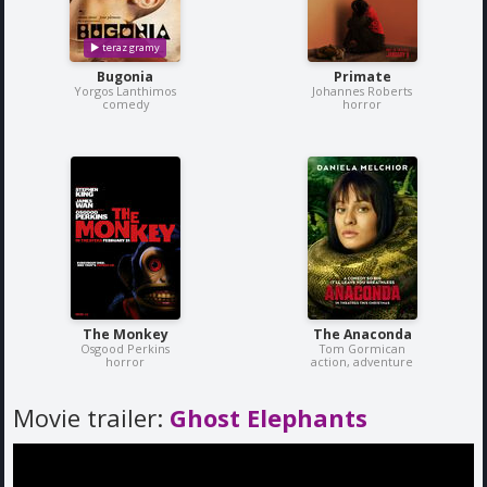
Bugonia
Primate
Yorgos Lanthimos
Johannes Roberts
comedy
horror
The Monkey
The Anaconda
Osgood Perkins
Tom Gormican
horror
action, adventure
Movie trailer:
Ghost Elephants