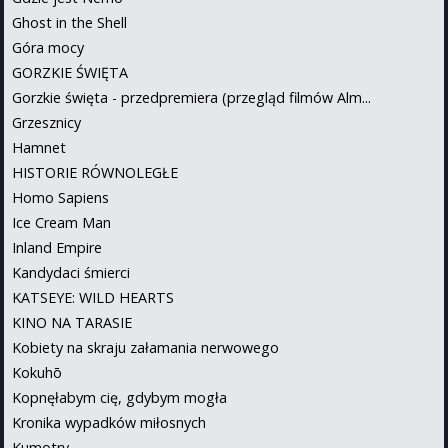
Ghost in the Shell
Góra mocy
GORZKIE ŚWIĘTA
Gorzkie święta - przedpremiera (przegląd filmów Alm...
Grzesznicy
Hamnet
HISTORIE RÓWNOLEGŁE
Homo Sapiens
Ice Cream Man
Inland Empire
Kandydaci śmierci
KATSEYE: WILD HEARTS
KINO NA TARASIE
Kobiety na skraju załamania nerwowego
Kokuhō
Kopnęłabym cię, gdybym mogła
Kronika wypadków miłosnych
Kumotry