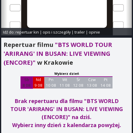
Idź do:
repertuar kin
|
opis i szczegóły
|
trailer
|
opinie
Repertuar filmu
"BTS WORLD TOUR
'ARIRANG' IN BUSAN: LIVE VIEWING
(ENCORE)"
w Krakowie
Wybierz dzień
Sb
Nd
Pn
Wt
Śr
Czw
Pt
8 08
9 08
10 08
11 08
12 08
13 08
14 08
Brak repertuaru dla filmu "BTS WORLD
TOUR 'ARIRANG' IN BUSAN: LIVE VIEWING
(ENCORE)"
na dziś.
Wybierz inny dzień z kalendarza powyżej.