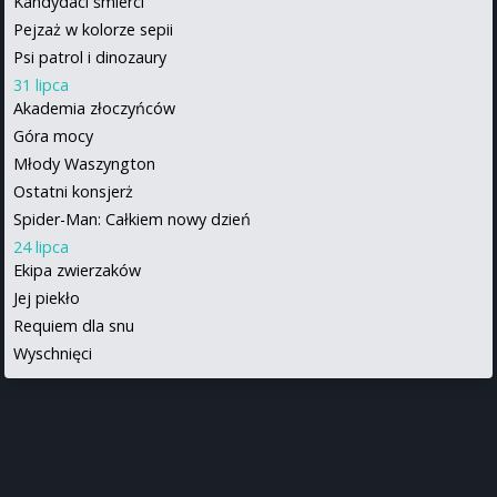
Kandydaci śmierci
Pejzaż w kolorze sepii
Psi patrol i dinozaury
31 lipca
Akademia złoczyńców
Góra mocy
Młody Waszyngton
Ostatni konsjerż
Spider-Man: Całkiem nowy dzień
24 lipca
Ekipa zwierzaków
Jej piekło
Requiem dla snu
Wyschnięci