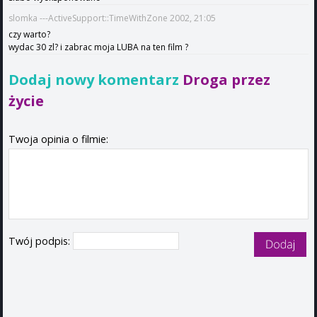
slomka ---ActiveSupport::TimeWithZone 2002, 21:05
czy warto?
wydac 30 zl? i zabrac moja LUBA na ten film ?
Dodaj nowy komentarz
Droga przez
życie
Twoja opinia o filmie:
Twój podpis: