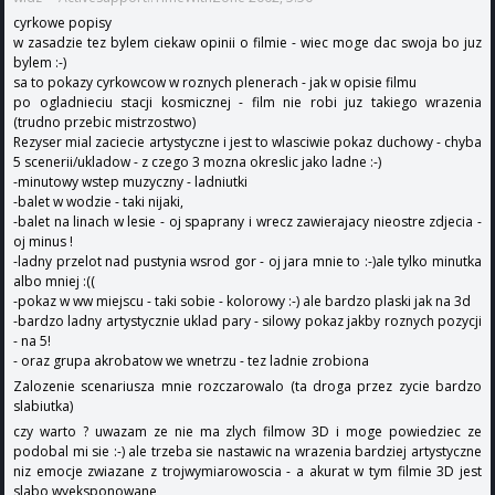
cyrkowe popisy
w zasadzie tez bylem ciekaw opinii o filmie - wiec moge dac swoja bo juz
bylem :-)
sa to pokazy cyrkowcow w roznych plenerach - jak w opisie filmu
po ogladnieciu stacji kosmicznej - film nie robi juz takiego wrazenia
(trudno przebic mistrzostwo)
Rezyser mial zaciecie artystyczne i jest to wlasciwie pokaz duchowy - chyba
5 scenerii/ukladow - z czego 3 mozna okreslic jako ladne :-)
-minutowy wstep muzyczny - ladniutki
-balet w wodzie - taki nijaki,
-balet na linach w lesie - oj spaprany i wrecz zawierajacy nieostre zdjecia -
oj minus !
-ladny przelot nad pustynia wsrod gor - oj jara mnie to :-)ale tylko minutka
albo mniej :((
-pokaz w ww miejscu - taki sobie - kolorowy :-) ale bardzo plaski jak na 3d
-bardzo ladny artystycznie uklad pary - silowy pokaz jakby roznych pozycji
- na 5!
- oraz grupa akrobatow we wnetrzu - tez ladnie zrobiona
Zalozenie scenariusza mnie rozczarowalo (ta droga przez zycie bardzo
slabiutka)
czy warto ? uwazam ze nie ma zlych filmow 3D i moge powiedziec ze
podobal mi sie :-) ale trzeba sie nastawic na wrazenia bardziej artystyczne
niz emocje zwiazane z trojwymiarowoscia - a akurat w tym filmie 3D jest
slabo wyeksponowane