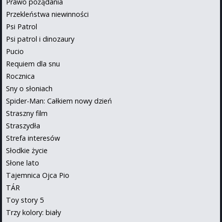
Prawo pożądania
Przekleństwa niewinności
Psi Patrol
Psi patrol i dinozaury
Pucio
Requiem dla snu
Rocznica
Sny o słoniach
Spider-Man: Całkiem nowy dzień
Straszny film
Straszydła
Strefa interesów
Słodkie życie
Słone lato
Tajemnica Ojca Pio
TÁR
Toy story 5
Trzy kolory: biały