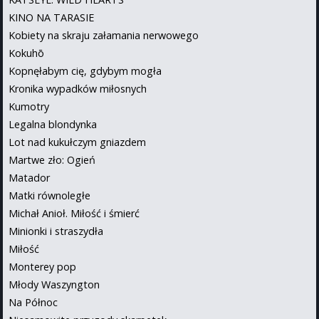
KINO NA TARASIE
Kobiety na skraju załamania nerwowego
Kokuhō
Kopnęłabym cię, gdybym mogła
Kronika wypadków miłosnych
Kumotry
Legalna blondynka
Lot nad kukułczym gniazdem
Martwe zło: Ogień
Matador
Matki równoległe
Michał Anioł. Miłość i śmierć
Minionki i straszydła
Miłość
Monterey pop
Młody Waszyngton
Na Północ