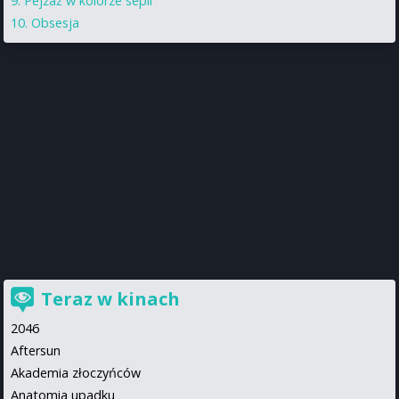
Pejzaż w kolorze sepii
Obsesja
Teraz w kinach
2046
Aftersun
Akademia złoczyńców
Anatomia upadku