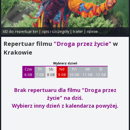
Idź do:
repertuar kin
|
opis i szczegóły
|
trailer
|
opinie
Repertuar filmu
"Droga przez życie"
w
Krakowie
Wybierz dzień
Czw
Pt
Sb
Nd
Pn
Wt
Śr
6 08
7 08
8 08
9 08
10 08
11 08
12 08
Brak repertuaru dla filmu "Droga przez
życie"
na dziś.
Wybierz inny dzień z kalendarza powyżej.