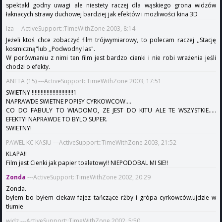
spektakl godny uwagi ale niestety raczej dla wąskiego grona widzów
łaknacych strawy duchowej bardziej jak efektów i mozliwości kina 3D
Iza ---ActiveSupport::TimeWithZone 2003, 8:14
Jeżeli ktoś chce zobaczyć film trójwymiarowy, to polecam raczej ,,Stację
kosmiczną"lub ,,Podwodny las".
W porównaniu z nimi ten film jest bardzo cienki i nie robi wrażenia jeśli
chodzi o efekty.
ANETA (15) ---ActiveSupport::TimeWithZone 2003, 17:51
SWIETNY !!!!!!!!!!!!!!!!!!!!!!!!!!!!1
NAPRAWDE SWIETNE POPISY CYRKOWCOW....
CO DO FABULY TO WIADOMO, ZE JEST DO KITU ALE TE WSZYSTKIE.....
EFEKTY! NAPRAWDE TO BYLO SUPER.
SWIETNY!
PAWEL KC KASIU ---ActiveSupport::TimeWithZone 2003, 21:52
KLAPA!!
Film jest Cienki jak papier toaletowy!! NIEPODOBAL MI SIE!!
Zonda
---ActiveSupport::TimeWithZone 2002, 20:29
Zonda.
byłem bo byłem ciekaw fajez tańczące rżby i grópa cyrkowców.ujdzie w
tłumie
widz ---ActiveSupport::TimeWithZone 2002, 5:50