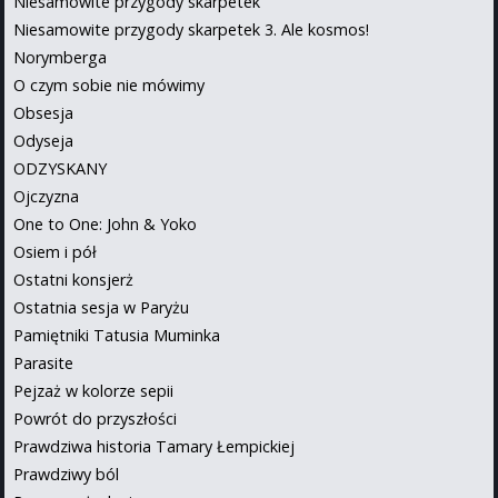
Niesamowite przygody skarpetek
Niesamowite przygody skarpetek 3. Ale kosmos!
Norymberga
O czym sobie nie mówimy
Obsesja
Odyseja
ODZYSKANY
Ojczyzna
One to One: John & Yoko
Osiem i pół
Ostatni konsjerż
Ostatnia sesja w Paryżu
Pamiętniki Tatusia Muminka
Parasite
Pejzaż w kolorze sepii
Powrót do przyszłości
Prawdziwa historia Tamary Łempickiej
Prawdziwy ból