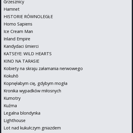
Grzesznicy
Hamnet
HISTORIE RÓWNOLEGŁE
Homo Sapiens
Ice Cream Man
Inland Empire
Kandydaci śmierci
KATSEYE: WILD HEARTS
KINO NA TARASIE
Kobiety na skraju załamania nerwowego
Kokuhō
Kopnęłabym cię, gdybym mogła
Kronika wypadków miłosnych
Kumotry
Kuźma
Legalna blondynka
Lighthouse
Lot nad kukułczym gniazdem