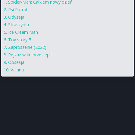
Spider-Man: Całkiem nowy dzień
Psi Patrol
Odyseja
Straszydła
Ice Cream Man
Toy story 5
Zaproszenie (2022)
Pejzaż w kolorze sepii
Obsesja
Vaiana