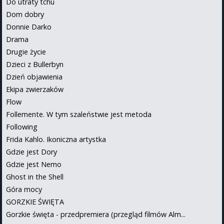
Do utraty tchu
Dom dobry
Donnie Darko
Drama
Drugie życie
Dzieci z Bullerbyn
Dzień objawienia
Ekipa zwierzaków
Flow
Follemente. W tym szaleństwie jest metoda
Following
Frida Kahlo. Ikoniczna artystka
Gdzie jest Dory
Gdzie jest Nemo
Ghost in the Shell
Góra mocy
GORZKIE ŚWIĘTA
Gorzkie święta - przedpremiera (przegląd filmów Alm...