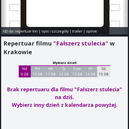
Idź do:
repertuar kin
|
opis i szczegóły
|
trailer
|
opinie
Repertuar filmu
"Fałszerz stulecia"
w
Krakowie
Wybierz dzień
Nd
Pn
Wt
Śr
Czw
Pt
Sb
9 08
10 08
11 08
12 08
13 08
14 08
15 08
Brak repertuaru dla filmu "Fałszerz stulecia"
na dziś.
Wybierz inny dzień z kalendarza powyżej.