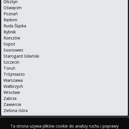
Olsztyn
Oświęcim
Poznań
Radom
Ruda Śląska
Rybnik
Rzeszów
Sopot
Sosnowiec
Starogard Gdański
Szczecin
Toruń
Trójmiasto
Warszawa
Wałbrzych
Wrocław
Zabrze
Zawiercie
Zielona Góra
O serwisie
•
Polityka prywatności
•
Kontakt
•
iPhone
•
Android
•
Ta strona używa plików cookie do analizy ruchu i poprawy