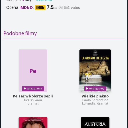
Ocena
:
7.5
IMDb©
98,651 votes
/10
Podobne filmy
Pe
Pejzaż w kolorze sepii
Wielkie piękno
Kei Ishikawa
Paolo Sorrentino
dramat
komedia, dramat