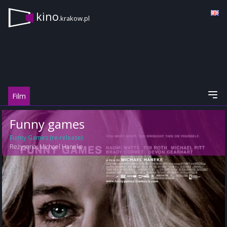
kino
.krakow.pl
Film
Funny games
Funny Games (re-release)
Reżyseria:
Michael Haneke