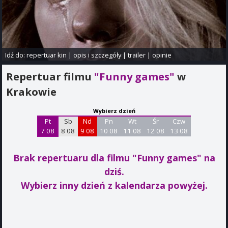
Idź do:
repertuar kin
|
opis i szczegóły
|
trailer
|
opinie
Repertuar filmu
"Funny games"
w
Krakowie
Wybierz dzień
Pt
Sb
Nd
Pn
Wt
Śr
Czw
7 08
8 08
9 08
10 08
11 08
12 08
13 08
Brak repertuaru dla filmu "Funny games"
na
dziś.
Wybierz inny dzień z kalendarza powyżej.