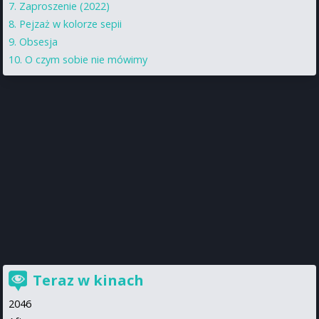
Zaproszenie (2022)
Pejzaż w kolorze sepii
Obsesja
O czym sobie nie mówimy
Teraz w kinach
2046