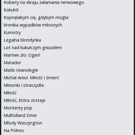
Kobiety na skraju załamania nerwowego
Kokuhō
Kopnęłabym cię, gdybym mogła
Kronika wypadków miłosnych
Kumotry
Legalna blondynka
Lot nad kukułczym gniazdem
Martwe zło: Ogień
Matador
Matki równoległe
Michał Anioł. Miłość i śmierć
Minionki i straszydła
Miłość
Miłość, która zostaje
Monterey pop
Mulholland Drive
Młody Waszyngton
Na Północ