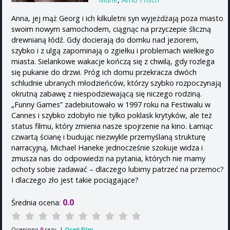
Anna, jej mąż Georg i ich kilkuletni syn wyjeżdżają poza miasto
swoim nowym samochodem, ciągnąc na przyczepie śliczną
drewnianą łódź. Gdy docierają do domku nad jeziorem,
szybko i z ulgą zapominają o zgiełku i problemach wielkiego
miasta. Sielankowe wakacje kończą się z chwilą, gdy rozlega
się pukanie do drzwi. Próg ich domu przekracza dwóch
schludnie ubranych młodzieńców, którzy szybko rozpoczynają
okrutną zabawę z niespodziewającą się niczego rodziną.
„Funny Games” zadebiutowało w 1997 roku na Festiwalu w
Cannes i szybko zdobyło nie tylko poklask krytyków, ale też
status filmu, który zmienia nasze spojrzenie na kino. Łamiąc
czwartą ścianę i budując niezwykle przemyślaną strukturę
narracyjną, Michael Haneke jednocześnie szokuje widza i
zmusza nas do odpowiedzi na pytania, których nie mamy
ochoty sobie zadawać – dlaczego lubimy patrzeć na przemoc?
I dlaczego zło jest takie pociągające?
0.0
Średnia ocena:
Oceniono
razy. |
Oceń film
0