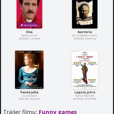
Ona
Austeria
Spike Jonze
Jerzy Kawalerowicz
dramat, romans
dramat, wojenny
Panna Julia
Lepsze jutro
Liv Ullmann
Nanni Moretti
dramat, dramat
dramat, komedia
Trailer filmu:
Funny games