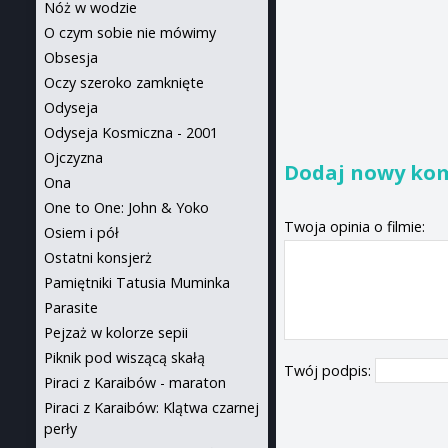
Nóż w wodzie
O czym sobie nie mówimy
Obsesja
Oczy szeroko zamknięte
Odyseja
Odyseja Kosmiczna - 2001
Ojczyzna
Dodaj nowy ko
Ona
One to One: John & Yoko
Twoja opinia o filmie:
Osiem i pół
Ostatni konsjerż
Pamiętniki Tatusia Muminka
Parasite
Pejzaż w kolorze sepii
Piknik pod wiszącą skałą
Twój podpis:
Piraci z Karaibów - maraton
Piraci z Karaibów: Klątwa czarnej
perły