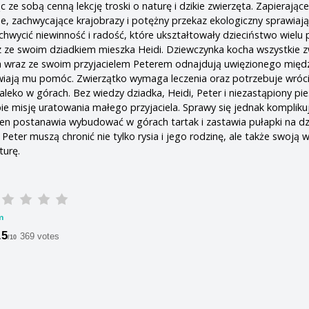
 ze sobą cenną lekcję troski o naturę i dzikie zwierzęta. Zapierając
ne, zachwycające krajobrazy i potężny przekaz ekologiczny sprawiają
uchwycić niewinność i radość, które ukształtowały dzieciństwo wielu 
 ze swoim dziadkiem mieszka Heidi. Dziewczynka kocha wszystkie z
 wraz ze swoim przyjacielem Peterem odnajdują uwięzionego międ
wiają mu pomóc. Zwierzątko wymaga leczenia oraz potrzebuje wróc
daleko w górach. Bez wiedzy dziadka, Heidi, Peter i niezastąpiony pie
bie misję uratowania małego przyjaciela. Sprawy się jednak kompliku
en postanawia wybudować w górach tartak i zastawia pułapki na dz
 Peter muszą chronić nie tylko rysia i jego rodzinę, ale także swoją w
turę.
m
.5
369 votes
/10