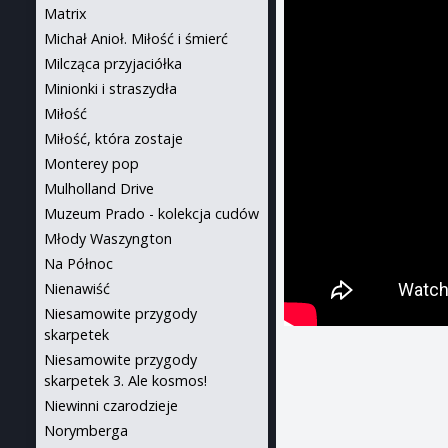
Matrix
Michał Anioł. Miłość i śmierć
Milcząca przyjaciółka
Minionki i straszydła
Miłość
Miłość, która zostaje
Monterey pop
Mulholland Drive
Muzeum Prado - kolekcja cudów
Młody Waszyngton
Na Północ
Nienawiść
Niesamowite przygody
skarpetek
Niesamowite przygody
skarpetek 3. Ale kosmos!
Niewinni czarodzieje
Norymberga