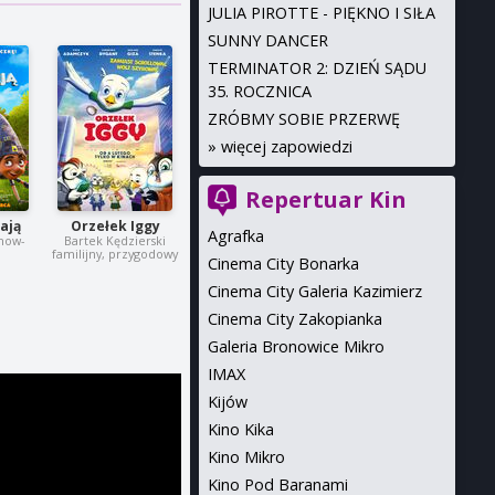
JULIA PIROTTE - PIĘKNO I SIŁA
SUNNY DANCER
TERMINATOR 2: DZIEŃ SĄDU
35. ROCZNICA
ZRÓBMY SOBIE PRZERWĘ
»
więcej zapowiedzi
Repertuar Kin
iają
Orzełek Iggy
Agrafka
how-
Bartek Kędzierski
familijny, przygodowy
Cinema City Bonarka
Cinema City Galeria Kazimierz
Cinema City Zakopianka
Galeria Bronowice Mikro
IMAX
Kijów
Kino Kika
Kino Mikro
Kino Pod Baranami