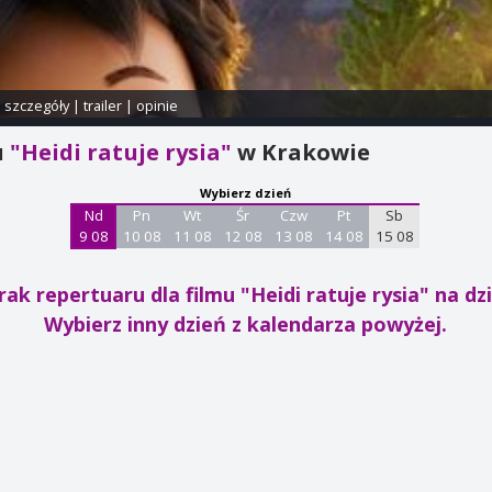
i szczegóły
|
trailer
|
opinie
u
"Heidi ratuje rysia"
w Krakowie
Wybierz dzień
Nd
Pn
Wt
Śr
Czw
Pt
Sb
9 08
10 08
11 08
12 08
13 08
14 08
15 08
rak repertuaru dla filmu "Heidi ratuje rysia"
na dzi
Wybierz inny dzień z kalendarza powyżej.