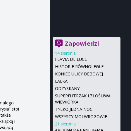
Zapowiedzi
14 sierpnia
FLAVIA DE LUCE
HISTORIE RÓWNOLEGŁE
KONIEC ULICY DĘBOWEJ
LALKA
ODZYSKANY
SUPERFUTRZAK I ZŁOŚLIWA
WIEWIÓRKA
 małego
rysia” stoi
TYLKO JEDNA NOC
 także
WSZYSCY MOI WROGOWIE
siążką i
21 sierpnia
ywającą
AREK.MAMA.PANORAMA