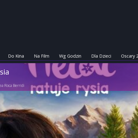
Do Kina
Na Film
Wg Godzin
Dla Dzieci
Oscary 
sia
ea Roca Berridi