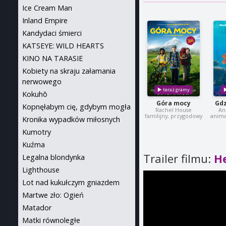
Ice Cream Man
Inland Empire
Kandydaci śmierci
KATSEYE: WILD HEARTS
KINO NA TARASIE
Kobiety na skraju załamania
nerwowego
Kokuhō
Góra mocy
Gdz
Kopnęłabym cię, gdybym mogła
Rachel House
An
familijny, przygodowy
anima
Kronika wypadków miłosnych
Kumotry
Kuźma
Trailer filmu:
He
Legalna blondynka
Lighthouse
Lot nad kukułczym gniazdem
Martwe zło: Ogień
Matador
Matki równoległe