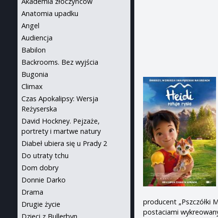
Akademia złoczyńców
Anatomia upadku
Angel
Audiencja
Babilon
Backrooms. Bez wyjścia
Bugonia
Climax
Czas Apokalipsy: Wersja
Reżyserska
David Hockney. Pejzaże,
portrety i martwe natury
Diabeł ubiera się u Prady 2
Do utraty tchu
Dom dobry
Donnie Darko
Drama
producent „Pszczółki M
Drugie życie
postaciami wykreowany
Dzieci z Bullerbyn