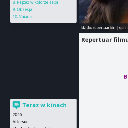
Pejzaż w kolorze sepii
Obsesja
Vaiana
Idź do:
repertuar kin
|
opis 
Repertuar film
B
Teraz w kinach
2046
Aftersun