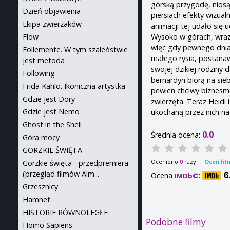
górską przygodę, niosąc
Dzień objawienia
piersiach efekty wizual
Ekipa zwierzaków
animacji tej udało się 
Wysoko w górach, wraz
Flow
więc gdy pewnego dnia
Follemente. W tym szaleństwie
małego rysia, postana
jest metoda
swojej dzikiej rodziny 
Following
bernardyn biorą na sie
Frida Kahlo. Ikoniczna artystka
pewien chciwy biznesm
Gdzie jest Dory
zwierzęta. Teraz Heidi i
Gdzie jest Nemo
ukochaną przez nich na
Ghost in the Shell
0.0
Średnia ocena:
Góra mocy
GORZKIE ŚWIĘTA
Oceniono
razy. |
Oceń fil
0
Gorzkie święta - przedpremiera
(przegląd filmów Alm...
Ocena
:
6
IMDb©
Grzesznicy
Hamnet
HISTORIE RÓWNOLEGŁE
Podobne filmy
Homo Sapiens