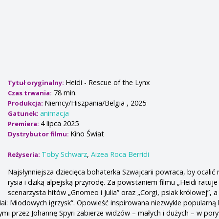
Heidi - Rescue of the Lynx
Tytuł oryginalny:
78 min.
Czas trwania:
Niemcy/Hiszpania/Belgia , 2025
Produkcja:
animacja
Gatunek:
4 lipca 2025
Premiera:
Kino Świat
Dystrybutor filmu:
Toby Schwarz
,
Aizea Roca Berridi
Reżyseria:
Najsłynniejsza dziecięca bohaterka Szwajcarii powraca, by ocalić
rysia i dziką alpejską przyrodę. Za powstaniem filmu „Heidi ratuje 
scenarzysta hitów „Gnomeo i Julia” oraz „Corgi, psiak królowej”, a
ai: Miodowych igrzysk”. Opowieść inspirowana niezwykle popularną k
mi przez Johannę Spyri zabierze widzów – małych i dużych – w por