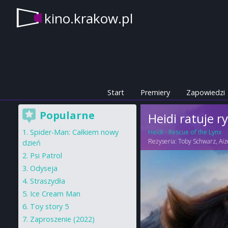
kino.krakow.pl
Start
Premiery
Zapowiedzi
Popularne
Heidi ratuje ry
Spider-Man: Całkiem nowy
Heidi - Rescue of the Lynx
Reżyseria:
Toby Schwarz
,
Aiz
dzień
Psi Patrol
Odyseja
Straszydła
Ice Cream Man
Toy story 5
Zaproszenie (2022)