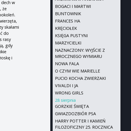
e dech w
BOGACI I MARTWI
, że
BUNTOWNIK
pokoleń.
wierzęta,
FRANCES HA
zy skałami
KRĘCIOŁEK
ić do
KSIĘGA PUSTYNI
s rasy
MARZYCIELKI
ją, gdy
NAZNACZONY: WYJŚCIE Z
ikie
MROCZNEGO WYMIARU
ioskę i
NOWA FALA
O CZYM WIE MARIELLE
PUCIO KOCHA ZWIERZAKI
VIVALDI I JA
WRONG GIRLS
28 sierpnia
GORZKIE ŚWIĘTA
GWIAZDOZBIÓR PSA
HARRY POTTER I KAMIEŃ
FILOZOFICZNY 25. ROCZNICA