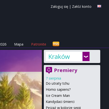
Zaloguj się
|
Załóż konto
2026
Mapa
Patronite
Kraków
Premiery
7 sierpnia
Do utraty tchu
Homo sapiens?
Ice Cream Man
Kandydaci śmierci
Pejzaż w kolorze sepii