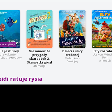
ie jest Dory
Niesamowite
Dzieci z ulicy
Elfy rozrab
drew Stanton
Ute von Münc
przygody
srebrnej
cja, przygodowy
Pohl
Mehdi Avaz
skarpetek 2.
animacja
familijny
Skarpetki górą!
animacja
idi ratuje rysia