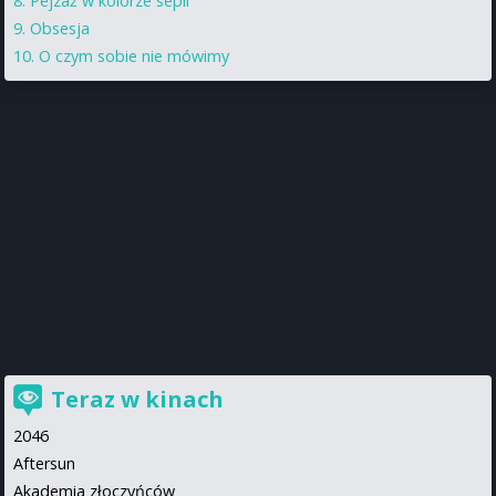
Pejzaż w kolorze sepii
Obsesja
O czym sobie nie mówimy
Teraz w kinach
2046
Aftersun
Akademia złoczyńców