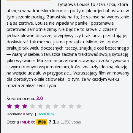
Tytułowa Louise to staruszka, która
utknęła w nadmorskim kurorcie, po tym jak odjechał ostatni w
tym sezonie pociąg. Zanosi się na to, że szanse na wydostanie
się są zerowe. Louise nie wpada w panikę i postanawia
przetrwać samotnie zimę. Nie będzie to łatwe. Z czasem
jednak ulewne deszcze, przypływy czy brak ludzi, przestają jej
doskwierać tak mocno, jak na początku. Mimo, że Louise
brakuje tak wielu doczesnych rzeczy, znajduje coś bezcennego
― wiarę w siebie. Staruszka zaczyna traktować swoją sytuację
jako wyzwanie. Ma zamiar przetrwać stawiając czoła żywiołom
i swym trudnym wspomnieniom, które znalazły idealną okazję
na wzięcie udziału w przygodzie… Wzruszający film animowany
dla dorosłych o sile człowieka i o tym, że w każdym wieku
można znaleźć sens życia
3.0
Średnia ocena:
Oceniono
razy. |
Oceń film
8
Ocena
:
7.1
IMDb©
1,350 votes
/10