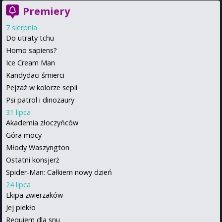
Premiery
7 sierpnia
Do utraty tchu
Homo sapiens?
Ice Cream Man
Kandydaci śmierci
Pejzaż w kolorze sepii
Psi patrol i dinozaury
31 lipca
Akademia złoczyńców
Góra mocy
Młody Waszyngton
Ostatni konsjerż
Spider-Man: Całkiem nowy dzień
24 lipca
Ekipa zwierzaków
Jej piekło
Requiem dla snu