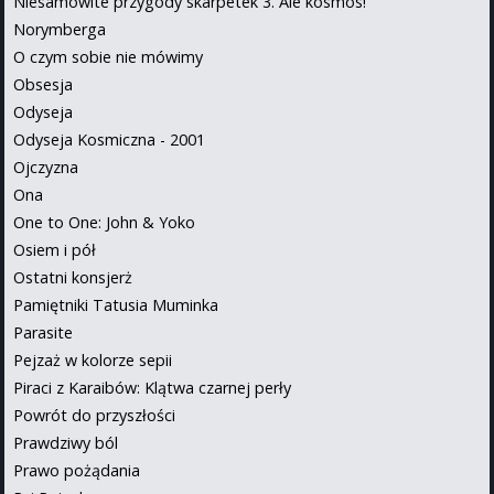
Niesamowite przygody skarpetek 3. Ale kosmos!
Norymberga
O czym sobie nie mówimy
Obsesja
Odyseja
Odyseja Kosmiczna - 2001
Ojczyzna
Ona
One to One: John & Yoko
Osiem i pół
Ostatni konsjerż
Pamiętniki Tatusia Muminka
Parasite
Pejzaż w kolorze sepii
Piraci z Karaibów: Klątwa czarnej perły
Powrót do przyszłości
Prawdziwy ból
Prawo pożądania