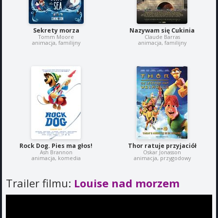
Sekrety morza
Nazywam się Cukinia
Tomm Moore
Claude Barras
animacja, familijny
animacja, familijny
Rock Dog. Pies ma głos!
Thor ratuje przyjaciół
Ash Brannon
Oskar Jonasson
animacja, komedia
animacja, przygodowy
Trailer filmu:
Louise nad morzem