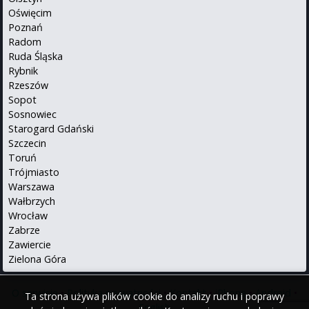
Oświęcim
Poznań
Radom
Ruda Śląska
Rybnik
Rzeszów
Sopot
Sosnowiec
Starogard Gdański
Szczecin
Toruń
Trójmiasto
Warszawa
Wałbrzych
Wrocław
Zabrze
Zawiercie
Zielona Góra
O serwisie
•
Polityka prywatności
•
Kontakt
•
iPhone
•
Android
•
Ta strona używa plików cookie do analizy ruchu i poprawy
English