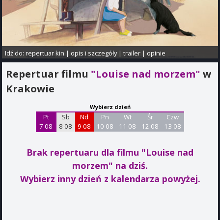
Idź do:
repertuar kin
|
opis i szczegóły
|
trailer
|
opinie
Repertuar filmu
"Louise nad morzem"
w
Krakowie
Wybierz dzień
Pt
Sb
Nd
Pn
Wt
Śr
Czw
7 08
8 08
9 08
10 08
11 08
12 08
13 08
Brak repertuaru dla filmu "Louise nad
morzem"
na dziś.
Wybierz inny dzień z kalendarza powyżej.