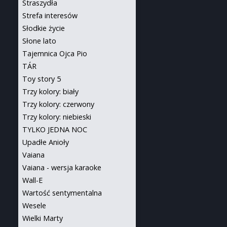
Straszydła
Strefa interesów
Słodkie życie
Słone lato
Tajemnica Ojca Pio
TÁR
Toy story 5
Trzy kolory: biały
Trzy kolory: czerwony
Trzy kolory: niebieski
TYLKO JEDNA NOC
Upadłe Anioły
Vaiana
Vaiana - wersja karaoke
Wall-E
Wartość sentymentalna
Wesele
Wielki Marty