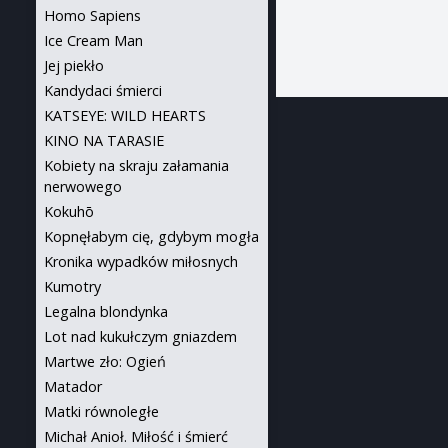
Homo Sapiens
Ice Cream Man
Jej piekło
Kandydaci śmierci
KATSEYE: WILD HEARTS
KINO NA TARASIE
Kobiety na skraju załamania
nerwowego
Kokuhō
Kopnęłabym cię, gdybym mogła
Kronika wypadków miłosnych
Kumotry
Legalna blondynka
Lot nad kukułczym gniazdem
Martwe zło: Ogień
Matador
Matki równoległe
Michał Anioł. Miłość i śmierć