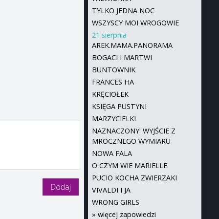
TYLKO JEDNA NOC
WSZYSCY MOI WROGOWIE
21 sierpnia
AREK.MAMA.PANORAMA
BOGACI I MARTWI
BUNTOWNIK
FRANCES HA
KRĘCIOŁEK
KSIĘGA PUSTYNI
MARZYCIELKI
NAZNACZONY: WYJŚCIE Z
MROCZNEGO WYMIARU
NOWA FALA
O CZYM WIE MARIELLE
PUCIO KOCHA ZWIERZAKI
VIVALDI I JA
WRONG GIRLS
»
więcej zapowiedzi