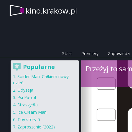
kino.krakow.pl
Start
Premiery
Zapowiedzi
Popularne
Przeżyj to sa
Spider-Man: Całkiem nowy
dzień
Odyseja
Psi Patrol
Straszydła
Ice Cream Man
Toy story 5
Zaproszenie (2022)