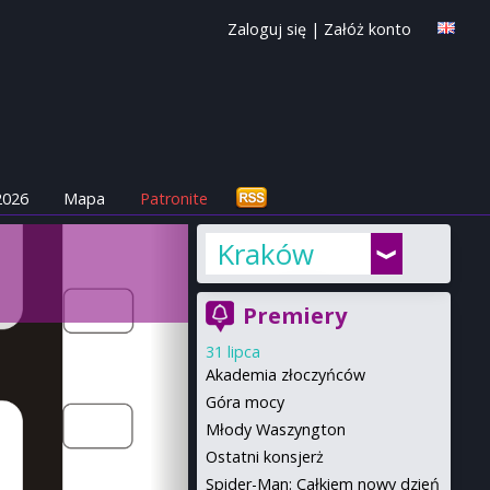
Zaloguj się
|
Załóż konto
2026
Mapa
Patronite
Kraków
Premiery
31 lipca
Akademia złoczyńców
Góra mocy
Młody Waszyngton
Ostatni konsjerż
Spider-Man: Całkiem nowy dzień