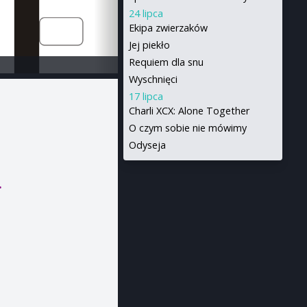
24 lipca
Ekipa zwierzaków
Jej piekło
Requiem dla snu
Wyschnięci
17 lipca
Charli XCX: Alone Together
O czym sobie nie mówimy
Odyseja
.