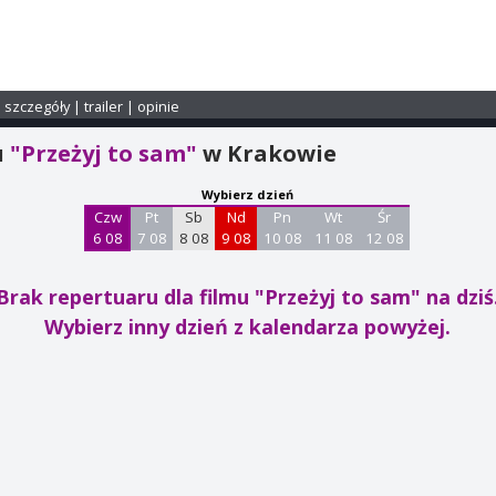
i szczegóły
|
trailer
|
opinie
u
"Przeżyj to sam"
w Krakowie
Wybierz dzień
Czw
Pt
Sb
Nd
Pn
Wt
Śr
6 08
7 08
8 08
9 08
10 08
11 08
12 08
Brak repertuaru dla filmu "Przeżyj to sam"
na dziś
Wybierz inny dzień z kalendarza powyżej.