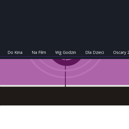
Do Kina
Na Film
Wg Godzin
Dla Dzieci
Oscary 
m