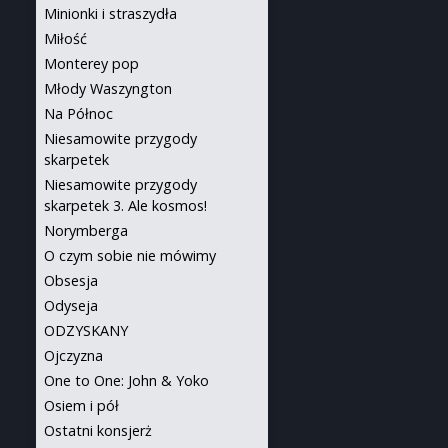
Minionki i straszydła
Miłość
Monterey pop
Młody Waszyngton
Na Północ
Niesamowite przygody
skarpetek
Niesamowite przygody
skarpetek 3. Ale kosmos!
Norymberga
O czym sobie nie mówimy
Obsesja
Odyseja
ODZYSKANY
Ojczyzna
One to One: John & Yoko
Osiem i pół
Ostatni konsjerż