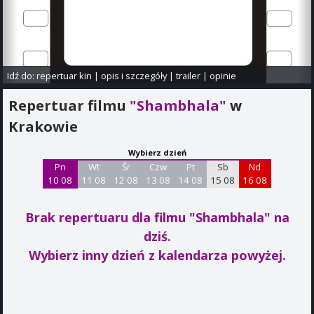
Idź do:
repertuar kin
|
opis i szczegóły
|
trailer
|
opinie
Repertuar filmu
"Shambhala"
w
Krakowie
Wybierz dzień
Pn
Wt
Śr
Czw
Pt
Sb
Nd
10 08
11 08
12 08
13 08
14 08
15 08
16 08
Brak repertuaru dla filmu "Shambhala"
na
dziś.
Wybierz inny dzień z kalendarza powyżej.