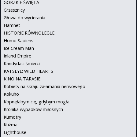
GORZKIE ŚWIĘTA
Grzesznicy
Głowa do wycierania
Hamnet
HISTORIE RÓWNOLEGŁE
Homo Sapiens
Ice Cream Man
Inland Empire
Kandydaci śmierci
KATSEYE: WILD HEARTS
KINO NA TARASIE
Kobiety na skraju załamania nerwowego
Kokuhō
Kopnęłabym cię, gdybym mogła
Kronika wypadków miłosnych
Kumotry
Kuźma
Lighthouse