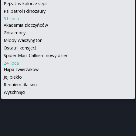
Pejzaż w kolorze sepii
Psi patrol i dinozaury
31 lipca
Akademia złoczyńców
Góra mocy
Młody Waszyngton
Ostatni konsjerż
Spider-Man: Całkiem nowy dzień
24 lipca
Ekipa zwierzaków
Jej piekło
Requiem dla snu
Wyschnięci