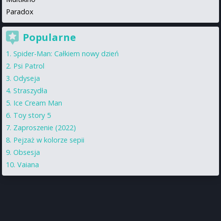
Paradox
Popularne
Spider-Man: Całkiem nowy dzień
Psi Patrol
Odyseja
Straszydła
Ice Cream Man
Toy story 5
Zaproszenie (2022)
Pejzaż w kolorze sepii
Obsesja
Vaiana