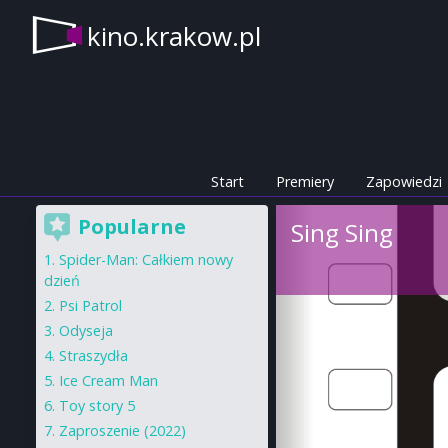
kino.krakow.pl
Start
Premiery
Zapowiedzi
Popularne
Sing Sing
Spider-Man: Całkiem nowy
dzień
Psi Patrol
Odyseja
Straszydła
Ice Cream Man
Toy story 5
Zaproszenie (2022)