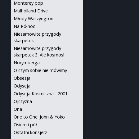
Monterey pop
Mulholland Drive
Młody Waszyngton
Na Północ
Niesamowite przygody
skarpetek
Niesamowite przygody
skarpetek 3. Ale kosmos!
Norymberga
O czym sobie nie mówimy
Obsesja
Odyseja
Odyseja Kosmiczna - 2001
Ojczyzna
Ona
One to One: John & Yoko
Osiem i pół
Ostatni konsjerż