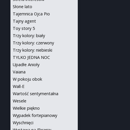
Słone lato
Tajemnica Ojca Pio
Tajny agent
Toy story 5
Trzy kolory: biały
Trzy kolory: czerwony
Trzy kolory: niebieski
TYLKO JEDNA NOC
Upadłe Anioły
Vaiana
W pokoju obok
Wall-E
Wartość sentymentalna
Wesele
Wielkie piękno
Wypadek fortepianowy
Wyschnięci
Wystawa na Ekranie: