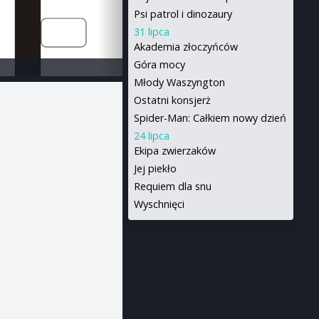
Psi patrol i dinozaury
31 lipca
Akademia złoczyńców
Góra mocy
Młody Waszyngton
Ostatni konsjerż
Spider-Man: Całkiem nowy dzień
24 lipca
Ekipa zwierzaków
Jej piekło
Requiem dla snu
Wyschnięci