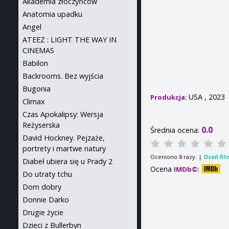
Akademia złoczyńców
Anatomia upadku
Angel
ATEEZ : LIGHT THE WAY IN
CINEMAS
Babilon
Backrooms. Bez wyjścia
Bugonia
USA , 2023
Produkcja:
Climax
Czas Apokalipsy: Wersja
Reżyserska
0.0
Średnia ocena:
David Hockney. Pejzaże,
portrety i martwe natury
Oceniono
razy. |
Oceń fil
0
Diabeł ubiera się u Prady 2
Ocena
:
IMDb©
Do utraty tchu
Dom dobry
Donnie Darko
Drugie życie
Dzieci z Bullerbyn