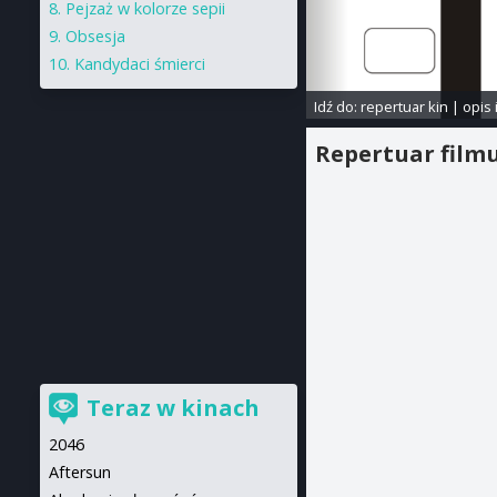
Pejzaż w kolorze sepii
Obsesja
Kandydaci śmierci
Idź do:
repertuar kin
|
opis 
Repertuar film
Teraz w kinach
2046
Aftersun