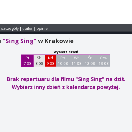
i szczegóły
|
trailer
|
opinie
u
"Sing Sing"
w Krakowie
Wybierz dzień
Pt
Sb
Nd
Pn
Wt
Śr
Czw
7 08
8 08
9 08
10 08
11 08
12 08
13 08
Brak repertuaru dla filmu "Sing Sing"
na dziś.
Wybierz inny dzień z kalendarza powyżej.