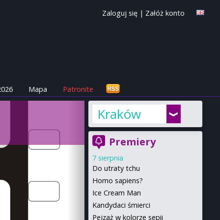
Zaloguj się
|
Załóż konto
2026
Mapa
Patronite
Kraków
Premiery
7 sierpnia
Do utraty tchu
Homo sapiens?
Ice Cream Man
Kandydaci śmierci
Pejzaż w kolorze sepii