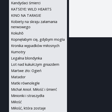
Kandydaci śmierci
KATSEYE: WILD HEARTS
KINO NA TARASIE
Kobiety na skraju załamania
nerwowego
Kokuhō
Kopnęłabym cię, gdybym mogła
Kronika wypadków miłosnych
Kumotry
Legalna blondynka
Lot nad kukułczym gniazdem
Martwe zło: Ogień
Matador
Matki równoległe
Michał Anioł. Miłość i śmierć
Minionki i straszydła
Miłość
Miłość, która zostaje