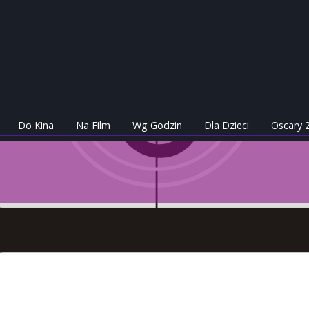
Do Kina
Na Film
Wg Godzin
Dla Dzieci
Oscary 