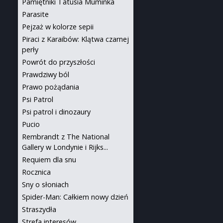
Pamiętniki Tatusia Muminka
Parasite
Pejzaż w kolorze sepii
Piraci z Karaibów: Klątwa czarnej
perły
Powrót do przyszłości
Prawdziwy ból
Prawo pożądania
Psi Patrol
Psi patrol i dinozaury
Pucio
Rembrandt z The National
Gallery w Londynie i Rijks...
Requiem dla snu
Rocznica
Sny o słoniach
Spider-Man: Całkiem nowy dzień
Straszydła
Strefa interesów