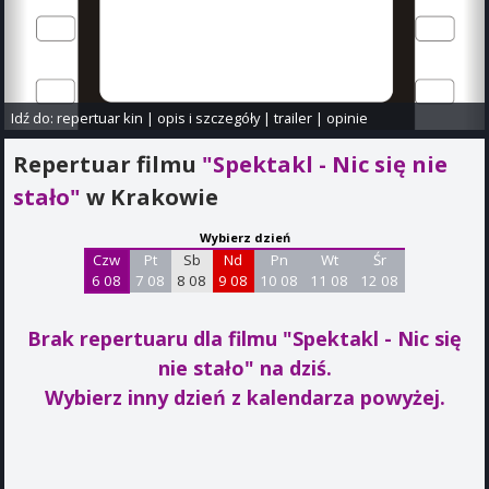
Idź do:
repertuar kin
|
opis i szczegóły
|
trailer
|
opinie
Repertuar filmu
"Spektakl - Nic się nie
stało"
w Krakowie
Wybierz dzień
Czw
Pt
Sb
Nd
Pn
Wt
Śr
6 08
7 08
8 08
9 08
10 08
11 08
12 08
Brak repertuaru dla filmu "Spektakl - Nic się
nie stało"
na dziś.
Wybierz inny dzień z kalendarza powyżej.