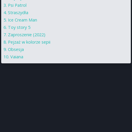
Psi Patrol
Straszydła
Ice Cream Man
Toy story 5
Zaproszenie (2022)
Pejzaż w kolorze sepii
Obsesja
Vaiana