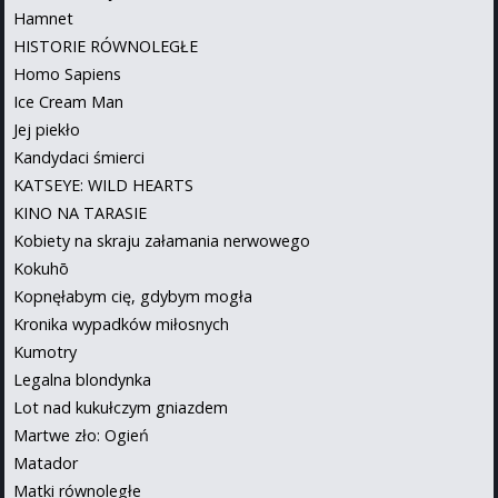
Hamnet
HISTORIE RÓWNOLEGŁE
Homo Sapiens
Ice Cream Man
Jej piekło
Kandydaci śmierci
KATSEYE: WILD HEARTS
KINO NA TARASIE
Kobiety na skraju załamania nerwowego
Kokuhō
Kopnęłabym cię, gdybym mogła
Kronika wypadków miłosnych
Kumotry
Legalna blondynka
Lot nad kukułczym gniazdem
Martwe zło: Ogień
Matador
Matki równoległe