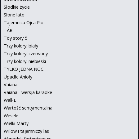
Słodkie życie
Słone lato
Tajemnica Ojca Pio
TÁR
Toy story 5
Trzy kolory: biały
Trzy kolory: czerwony
Trzy kolory: niebieski
TYLKO JEDNA NOC
Upadłe Anioły
Vaiana
Vaiana - wersja karaoke
Wall-E
Wartość sentymentalna
Wesele
Wielki Marty
Willow i tajemniczy las
Wypadek fortepianowy