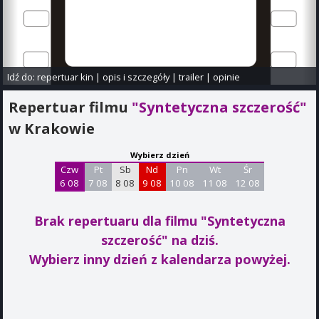
Idź do:
repertuar kin
|
opis i szczegóły
|
trailer
|
opinie
Repertuar filmu
"Syntetyczna szczerość"
w Krakowie
Wybierz dzień
Czw
Pt
Sb
Nd
Pn
Wt
Śr
6 08
7 08
8 08
9 08
10 08
11 08
12 08
Brak repertuaru dla filmu "Syntetyczna
szczerość"
na dziś.
Wybierz inny dzień z kalendarza powyżej.