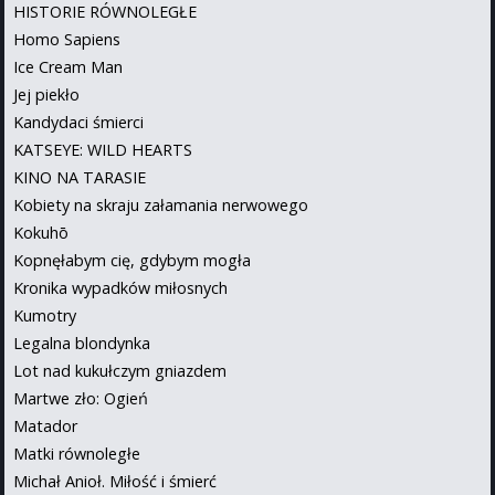
HISTORIE RÓWNOLEGŁE
Homo Sapiens
Ice Cream Man
Jej piekło
Kandydaci śmierci
KATSEYE: WILD HEARTS
KINO NA TARASIE
Kobiety na skraju załamania nerwowego
Kokuhō
Kopnęłabym cię, gdybym mogła
Kronika wypadków miłosnych
Kumotry
Legalna blondynka
Lot nad kukułczym gniazdem
Martwe zło: Ogień
Matador
Matki równoległe
Michał Anioł. Miłość i śmierć