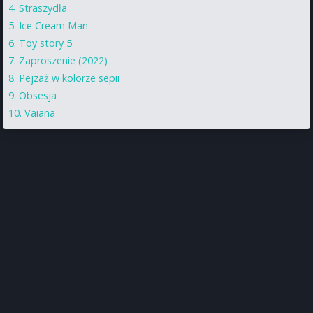
Straszydła
Ice Cream Man
Toy story 5
Zaproszenie (2022)
Pejzaż w kolorze sepii
Obsesja
Vaiana