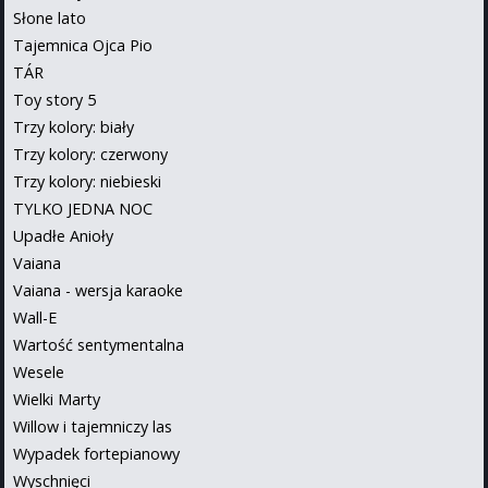
Słone lato
Tajemnica Ojca Pio
TÁR
Toy story 5
Trzy kolory: biały
Trzy kolory: czerwony
Trzy kolory: niebieski
TYLKO JEDNA NOC
Upadłe Anioły
Vaiana
Vaiana - wersja karaoke
Wall-E
Wartość sentymentalna
Wesele
Wielki Marty
Willow i tajemniczy las
Wypadek fortepianowy
Wyschnięci