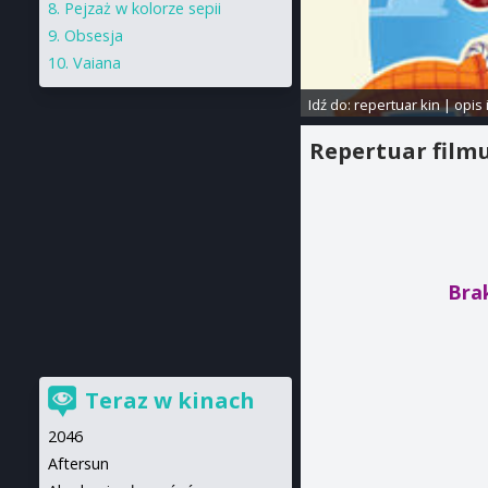
Pejzaż w kolorze sepii
Obsesja
Vaiana
Idź do:
repertuar kin
|
opis 
Repertuar film
Brak
Teraz w kinach
2046
Aftersun