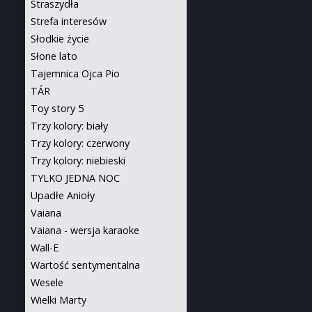
Straszydła
Strefa interesów
Słodkie życie
Słone lato
Tajemnica Ojca Pio
TÁR
Toy story 5
Trzy kolory: biały
Trzy kolory: czerwony
Trzy kolory: niebieski
TYLKO JEDNA NOC
Upadłe Anioły
Vaiana
Vaiana - wersja karaoke
Wall-E
Wartość sentymentalna
Wesele
Wielki Marty