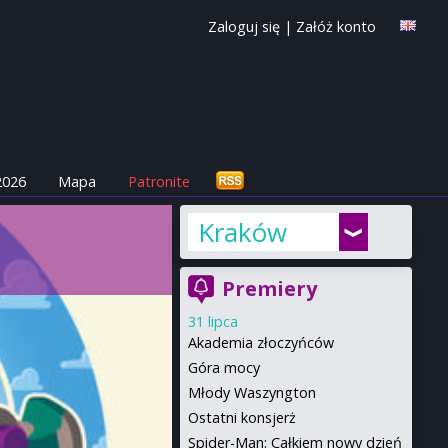
Zaloguj się
|
Załóż konto
2026
Mapa
Patronite
Kraków
Premiery
31 lipca
Akademia złoczyńców
Góra mocy
Młody Waszyngton
Ostatni konsjerż
Spider-Man: Całkiem nowy dzień