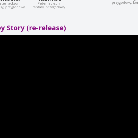
przygodowy, k
eter Jackson
Peter Jackson
asy, przygodowy
fantasy, przygodowy
y Story (re-release)