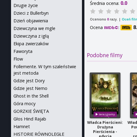
0.0
Średnia ocena:
Drugie życie
Dzieci z Bullerbyn
Oceniono
razy. |
Oceń fil
0
Dzień objawienia
Ocena
:
8
IMDb©
Dziewczyna we mgle
Dziewczyna z igłą
Ekipa zwierzaków
Faworyta
Podobne filmy
Flow
Follemente. W tym szaleństwie
jest metoda
Gdzie jest Dory
Gdzie jest Nemo
Ghost in the Shell
Góra mocy
GORZKIE ŚWIĘTA
Głos Hind Rajab
Władca Pierścieni:
Wład
Hamnet
Drużyna
Po
Pierścienia -
HISTORIE RÓWNOLEGŁE
edycja
r