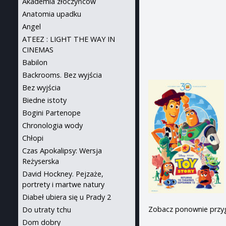
Akademia złoczyńców
Anatomia upadku
Angel
ATEEZ : LIGHT THE WAY IN
CINEMAS
Babilon
Backrooms. Bez wyjścia
Bez wyjścia
Biedne istoty
Bogini Partenope
Chronologia wody
Chłopi
Czas Apokalipsy: Wersja
Reżyserska
David Hockney. Pejzaże,
portrety i martwe natury
Diabeł ubiera się u Prady 2
Zobacz ponownie przyg
Do utraty tchu
Dom dobry