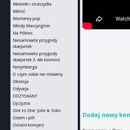
Minionki i straszydła
Miłość
Monterey pop
Młody Waszyngton
Na Północ
Niesamowite przygody
skarpetek
Niesamowite przygody
skarpetek 3. Ale kosmos!
Norymberga
O czym sobie nie mówimy
Obsesja
Odyseja
ODZYSKANY
Ojczyzna
One to One: John & Yoko
Dodaj nowy ko
Osiem i pół
Ostatni konsjerż