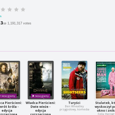
m
.3
1,191,317 votes
/10
ca Pierścieni:
Władca Pierścieni:
Turyści
Stulatek, k
Ben Wheatley
wrót króla -
Dwie wieże -
wyskoczył p
przygodowy, komedia
edycja
edycja
okno i znik
Felix Herng
ozszerzona
rozszerzona