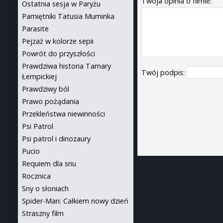
Twoja opinia o filmie:
Ostatnia sesja w Paryżu
Pamiętniki Tatusia Muminka
Parasite
Pejzaż w kolorze sepii
Powrót do przyszłości
Prawdziwa historia Tamary
Twój podpis:
Łempickiej
Prawdziwy ból
Prawo pożądania
Przekleństwa niewinności
Psi Patrol
Psi patrol i dinozaury
Pucio
Requiem dla snu
Rocznica
Sny o słoniach
Spider-Man: Całkiem nowy dzień
Straszny film