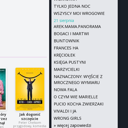
TYLKO JEDNA NOC
WSZYSCY MOI WROGOWIE
21 sierpnia
AREK.MAMA.PANORAMA
BOGACI I MARTWI
BUNTOWNIK
FRANCES HA
KRĘCIOŁEK
KSIĘGA PUSTYNI
MARZYCIELKI
NAZNACZONY: WYJŚCIE Z
MROCZNEGO WYMIARU
NOWA FALA
O CZYM WIE MARIELLE
PUCIO KOCHA ZWIERZAKI
VIVALDI I JA
tóry
Jak dogonić
WRONG GIRLS
rzez
szczęście
Peter Chelsom
nął
»
więcej zapowiedzi
przygodowy, komedia
ren