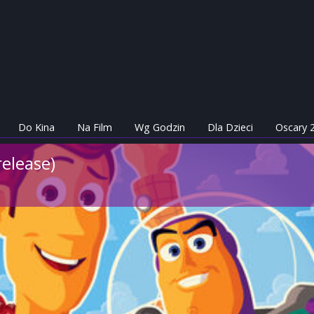
Do Kina
Na Film
Wg Godzin
Dla Dzieci
Oscary 
release)