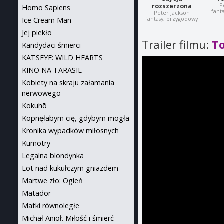
P
rozszerzona
Homo Sapiens
fant
Peter Jackson
fantasy, przygodowy
Ice Cream Man
Jej piekło
Trailer filmu:
To
Kandydaci śmierci
KATSEYE: WILD HEARTS
KINO NA TARASIE
Kobiety na skraju załamania
nerwowego
Kokuhō
Kopnęłabym cię, gdybym mogła
Kronika wypadków miłosnych
Kumotry
Legalna blondynka
Lot nad kukułczym gniazdem
Martwe zło: Ogień
Matador
Matki równoległe
Michał Anioł. Miłość i śmierć