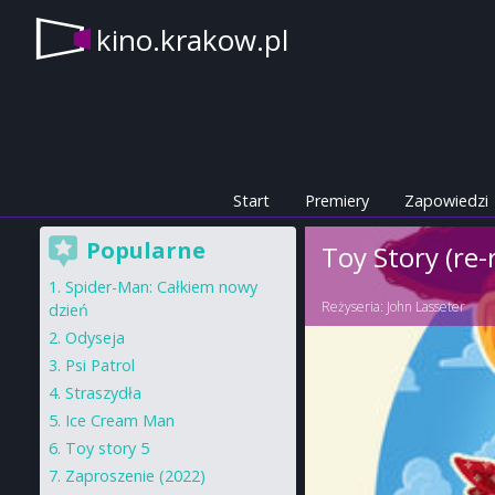
kino.krakow.pl
Start
Premiery
Zapowiedzi
Popularne
Toy Story (re-
Spider-Man: Całkiem nowy
Reżyseria:
John Lasseter
dzień
Odyseja
Psi Patrol
Straszydła
Ice Cream Man
Toy story 5
Zaproszenie (2022)