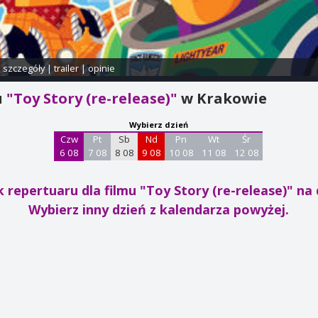
i szczegóły
|
trailer
|
opinie
u
"Toy Story (re-release)"
w Krakowie
Wybierz dzień
Czw
Pt
Sb
Nd
Pn
Wt
Śr
6 08
7 08
8 08
9 08
10 08
11 08
12 08
 repertuaru dla filmu "Toy Story (re-release)"
na 
Wybierz inny dzień z kalendarza powyżej.