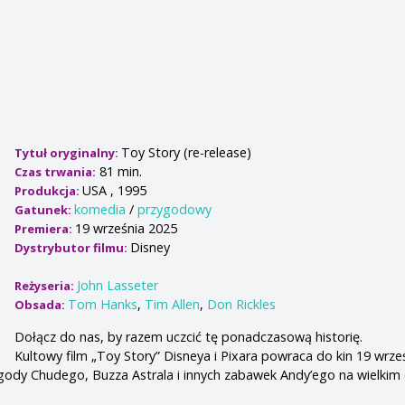
Toy Story (re-release)
Tytuł oryginalny:
81 min.
Czas trwania:
USA , 1995
Produkcja:
komedia
/
przygodowy
Gatunek:
19 września 2025
Premiera:
Disney
Dystrybutor filmu:
John Lasseter
Reżyseria:
Tom Hanks
,
Tim Allen
,
Don Rickles
Obsada:
Dołącz do nas, by razem uczcić tę ponadczasową historię.
Kultowy film „Toy Story” Disneya i Pixara powraca do kin 19 wrześ
ody Chudego, Buzza Astrala i innych zabawek Andy’ego na wielkim 