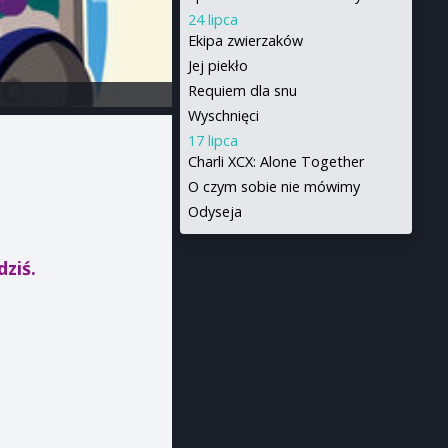
24 lipca
Ekipa zwierzaków
Jej piekło
Requiem dla snu
Wyschnięci
17 lipca
Charli XCX: Alone Together
O czym sobie nie mówimy
Odyseja
dziś.