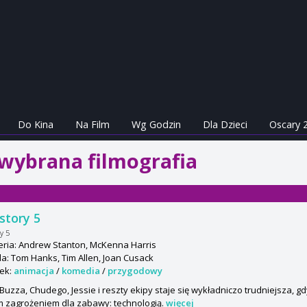
Do Kina
Na Film
Wg Godzin
Dla Dzieci
Oscary 
 wybrana filmografia
story 5
y 5
eria: Andrew Stanton, McKenna Harris
: Tom Hanks, Tim Allen, Joan Cusack
ek:
animacja
/
komedia
/
przygodowy
Buzza, Chudego, Jessie i reszty ekipy staje się wykładniczo trudniejsza, gd
 zagrożeniem dla zabawy: technologią.
więcej