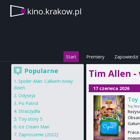
kino.krakow.pl
Start
Premiery
Zapowiedzi
Popularne
Tim Allen -
Spider-Man: Całkiem nowy
dzień
17 czerwca 2026
Odyseja
Toy 
Psi Patrol
Toy Stor
Straszydła
Reżys
Obsada
Toy story 5
Gatun
Ice Cream Man
Praca 
Zaproszenie (2022)
nowym