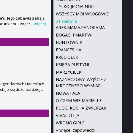
TYLKO JEDNA NOC
WSZYSCY MOI WROGOWIE
'u. Jego zabawki trafiają
21 sierpnia
acunkiem – wręcz...
więcej
AREK.MAMA.PANORAMA
BOGACI I MARTWI
BUNTOWNIK
FRANCES HA
KRĘCIOŁEK
KSIĘGA PUSTYNI
MARZYCIELKI
NAZNACZONY: WYJŚCIE Z
 legendarnych Harley’ach.
MROCZNEGO WYMIARU
aje się dużo bardziej...
NOWA FALA
O CZYM WIE MARIELLE
PUCIO KOCHA ZWIERZAKI
VIVALDI I JA
WRONG GIRLS
»
więcej zapowiedzi