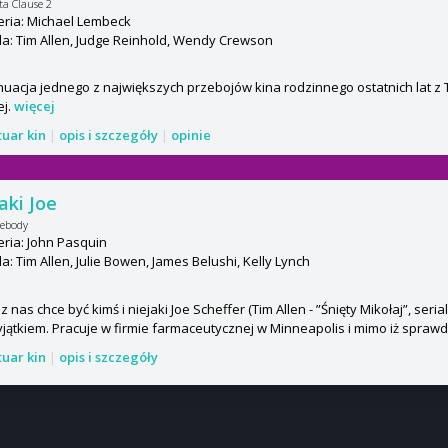
ta Clause 2
eria: Michael Lembeck
: Tim Allen, Judge Reinhold, Wendy Crewson
uacja jednego z największych przebojów kina rodzinnego ostatnich lat z 
ej.
więcej
tuar kin
|
opis i szczegóły
|
opinie
aki Joe
mebody
ria: John Pasquin
: Tim Allen, Julie Bowen, James Belushi, Kelly Lynch
z nas chce być kimś i niejaki Joe Scheffer (Tim Allen - ”Śnięty Mikołaj”, seria
yjątkiem. Pracuje w firmie farmaceutycznej w Minneapolis i mimo iż sprawdz
tuar kin
|
opis i szczegóły