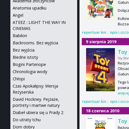
Akademia złoczyńców
Gatun
Anatomia upadku
Dołącz
Angel
Kultow
ATEEZ : LIGHT THE WAY IN
Buzza 
CINEMAS
repertuar kin
|
opis i szc
Babilon
9 sierpnia 2019
Backrooms. Bez wyjścia
Bez wyjścia
Toy 
Biedne istoty
Toy Stor
Reżyse
Bogini Partenope
Obsada
Chronologia wody
Gatun
Chłopi
Tego l
Czas Apokalipsy: Wersja
powra
Reżyserska
więce
David Hockney. Pejzaże,
repertuar kin
|
opis i szc
portrety i martwe natury
18 czerwca 2010
Diabeł ubiera się u Prady 2
Do utraty tchu
Toy 
Dom dobry
Reżyse