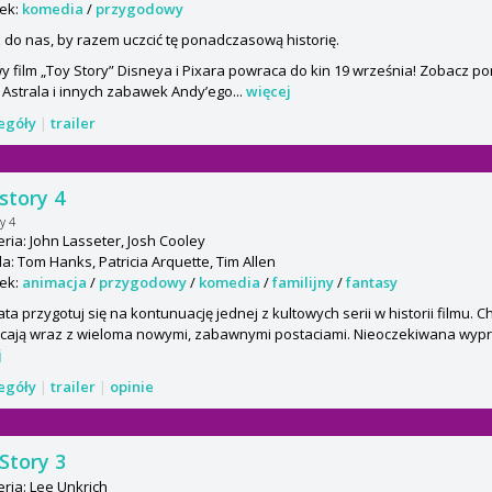
ek:
komedia
/
przygodowy
 do nas, by razem uczcić tę ponadczasową historię.
y film „Toy Story” Disneya i Pixara powraca do kin 19 września! Zobacz 
Astrala i innych zabawek Andy’ego...
więcej
zegóły
|
trailer
story 4
y 4
ria: John Lasseter, Josh Cooley
: Tom Hanks, Patricia Arquette, Tim Allen
ek:
animacja
/
przygodowy
/
komedia
/
familijny
/
fantasy
ata przygotuj się na kontunuację jednej z kultowych serii w historii filmu. C
cają wraz z wieloma nowymi, zabawnymi postaciami. Nieoczekiwana wyp
j
zegóły
|
trailer
|
opinie
Story 3
ria: Lee Unkrich