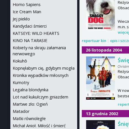
Reżyse
Homo Sapiens
Obsada
Ice Cream Man
Jej piekło
Wieczn
Kandydaci śmierci
m.in. 
więce
KATSEYE: WILD HEARTS
KINO NA TARASIE
repertuar kin
|
opis i szc
Kobiety na skraju załamania
26 listopada 2004
nerwowego
Świę
Kokuhō
Christm
Kopnęłabym cię, gdybym mogła
Reżyse
Kronika wypadków miłosnych
Obsada
Kumotry
Legalna blondynka
W nowe
bestse
Lot nad kukułczym gniazdem
Martwe zło: Ogień
reper
Matador
13 grudnia 2002
Matki równoległe
Śnię
Michał Anioł. Miłość i śmierć