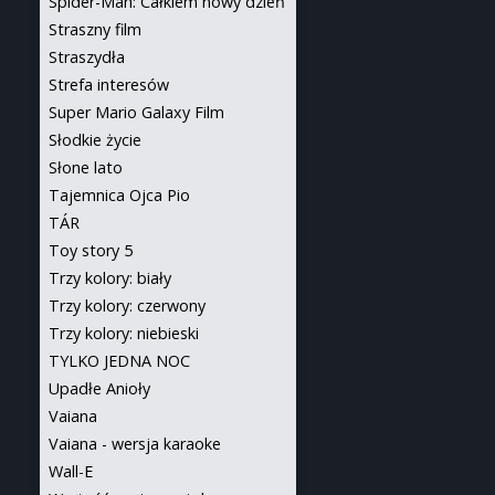
Spider-Man: Całkiem nowy dzień
Straszny film
Straszydła
Strefa interesów
Super Mario Galaxy Film
Słodkie życie
Słone lato
Tajemnica Ojca Pio
TÁR
Toy story 5
Trzy kolory: biały
Trzy kolory: czerwony
Trzy kolory: niebieski
TYLKO JEDNA NOC
Upadłe Anioły
Vaiana
Vaiana - wersja karaoke
Wall-E