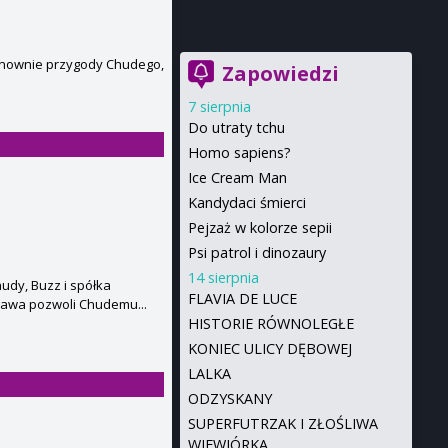
ponownie przygody Chudego,
Zapowiedzi
7 sierpnia
Do utraty tchu
Homo sapiens?
Ice Cream Man
Kandydaci śmierci
Pejzaż w kolorze sepii
Psi patrol i dinozaury
14 sierpnia
hudy, Buzz i spółka
FLAVIA DE LUCE
rawa pozwoli Chudemu...
HISTORIE RÓWNOLEGŁE
KONIEC ULICY DĘBOWEJ
LALKA
ODZYSKANY
SUPERFUTRZAK I ZŁOŚLIWA
WIEWIÓRKA