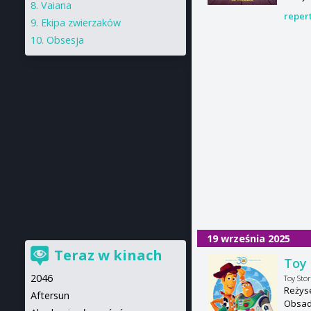
Vaiana
reper
Ekipa zwierzaków
Obsesja
19 września 2025
Teraz w kinach
Toy 
2046
Toy Stor
Reżyse
Aftersun
Obsada