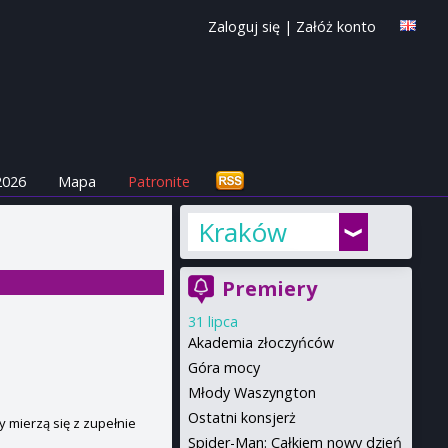
Zaloguj się
|
Załóż konto
2026
Mapa
Patronite
Kraków
Premiery
31 lipca
Akademia złoczyńców
Góra mocy
Młody Waszyngton
Ostatni konsjerż
y mierzą się z zupełnie
Spider-Man: Całkiem nowy dzień