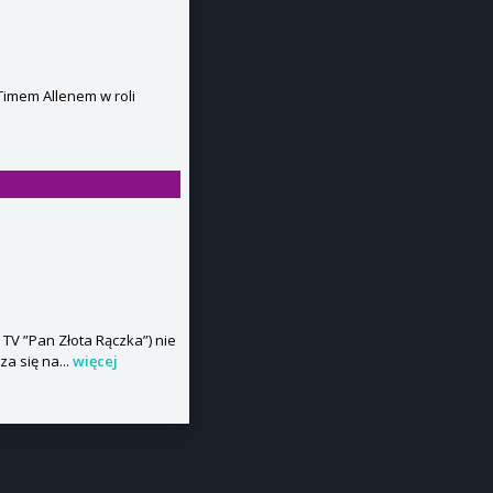
Timem Allenem w roli
l TV ”Pan Złota Rączka”) nie
a się na...
więcej