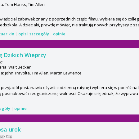
a: Tom Hanks, Tim Allen
właściciel zabawek znany z poprzednich części filmu, wybiera się do college
edszkola. A dzieciaki, prawdę mówiąc, nie traktują nowych przybyszy z sz
tuar kin
|
opis i szczegóły
|
opinie
 Dzikich Wieprzy
gs
ria: Walt Becker
: John Travolta, Tim Allen, Martin Lawrence
przyjaciół postanawia ożywić codzienną rutynę i wybiera się w podróż na
 posmakować nieograniczonej wolności. Okazuje się jednak, że wyprawa st
j
zegóły
|
opinie
sa urok
ggy Dog