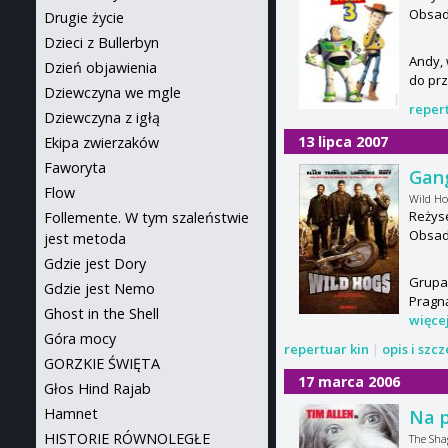
Obsad
Drugie życie
Dzieci z Bullerbyn
Andy, 
Dzień objawienia
do prz
Dziewczyna we mgle
reper
Dziewczyna z igłą
13 lipca 2007
Ekipa zwierzaków
Faworyta
Gang
Flow
Wild Ho
Reżyse
Follemente. W tym szaleństwie
Obsada
jest metoda
Gdzie jest Dory
Grupa 
Gdzie jest Nemo
Pragną
Ghost in the Shell
więce
Góra mocy
repertuar kin
|
opis i szc
GORZKIE ŚWIĘTA
17 marca 2006
Głos Hind Rajab
Hamnet
Na p
HISTORIE RÓWNOLEGŁE
The Sha