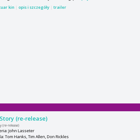
tuar kin
|
opis i szczegóły
|
trailer
Story (re-release)
y (re-release)
ria: John Lasseter
: Tom Hanks, Tim Allen, Don Rickles