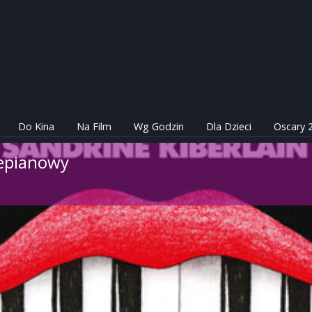
Do Kina
Na Film
Wg Godzin
Dla Dzieci
Oscary 
epianowy