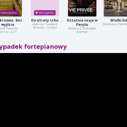
krooms. Bez
Do utraty tchu
Ostatnia sesja w
Wielki łu
Jean-Luc Godard
Stephane Demo
wyjścia
Paryżu
dramat, romans
ane Parsons
Rebecca Zlotowski
orror, sci-fi
dramat
ypadek fortepianowy