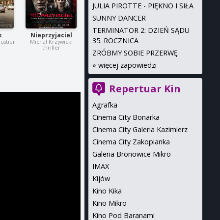
JULIA PIROTTE - PIĘKNO I SIŁA
SUNNY DANCER
TERMINATOR 2: DZIEŃ SĄDU
k
Nieprzyjaciel
35. ROCZNICA
ustier
Michał Krzywicki
thriller
ZRÓBMY SOBIE PRZERWĘ
»
więcej zapowiedzi
Repertuar Kin
Agrafka
Cinema City Bonarka
Cinema City Galeria Kazimierz
Cinema City Zakopianka
Galeria Bronowice Mikro
IMAX
Kijów
Kino Kika
Kino Mikro
Kino Pod Baranami