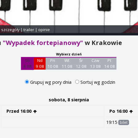
i szczegóły
|
trailer
|
opinie
u
"Wypadek fortepianowy"
w Krakowie
Wybierz dzień
Sb
Nd
Pn
Wt
Śr
Czw
Pt
8 08
9 08
10 08
11 08
12 08
13 08
14 08
Grupuj wg pory dnia
Sortuj wg godzin
sobota, 8 sierpnia
Przed 16:00
Po 16:00
19:15
bilet