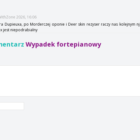
eWithZone 2026, 16:06
ra Dupieuxa, po Morderczej oponie i Deer skin rezyser raczy nas kolejnym 
ux jest niepodrabialny
mentarz
Wypadek fortepianowy