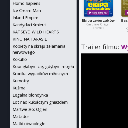
Homo Sapiens
Ice Cream Man
Inland Empire
Ekipa zwierzaków
Bac
Kandydaci śmierci
Caroline Origer
dramat
K
KATSEYE: WILD HEARTS
h
KINO NA TARASIE
Trailer filmu:
W
Kobiety na skraju załamania
nerwowego
Kokuhō
Kopnęłabym cię, gdybym mogła
Kronika wypadków miłosnych
Kumotry
Kuźma
Legalna blondynka
Lot nad kukułczym gniazdem
Martwe zło: Ogień
Matador
Matki równoległe