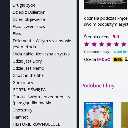
Drugie życie
Dzieci z Bullerbyn
doznała podczas kręcen
Dzień objawienia
swoim osobistym asys
Ekipa zwierzaków
Flow
9.0
Średnia ocena:
Follemente. W tym szaleństwie
jest metoda
Oceniono
razy. |
Oceń fil
1
Frida Kahlo. Ikoniczna artystka
Ocena
:
6
IMDb©
Gdzie jest Dory
Gdzie jest Nemo
Ghost in the Shell
Góra mocy
Podobne filmy
GORZKIE ŚWIĘTA
Gorzkie święta - przedpremiera
(przegląd filmów Alm...
Grzesznicy
Hamnet
HISTORIE RÓWNOLEGŁE