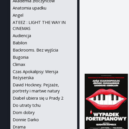
Akademia złoczyńców
Anatomia upadku
Angel
ATEEZ : LIGHT THE WAY IN
CINEMAS
Audiencja
Babilon
Backrooms. Bez wyjścia
Bugonia
Climax
Czas Apokalipsy: Wersja
Reżyserska
David Hockney. Pejzaże,
portrety i martwe natury
Diabeł ubiera się u Prady 2
Do utraty tchu
Dom dobry
Donnie Darko
Drama