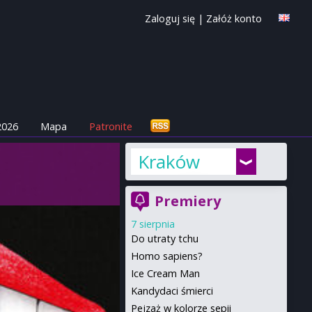
Zaloguj się
|
Załóż konto
2026
Mapa
Patronite
Kraków
Premiery
7 sierpnia
Do utraty tchu
Homo sapiens?
Ice Cream Man
Kandydaci śmierci
Pejzaż w kolorze sepii