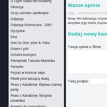
O czym sobie nie mówimy
Wasze opinie
Obsesja
Oczy szeroko zamknięte
ziggy ---ActiveSupport::Tim
Odyseja
Nowy film kultowego rezyse
wszystkie jego dziela, Dupie
Odyseja Kosmiczna - 2001
Ojczyzna
Dodaj nowy ko
Ona
One to One: John & Yoko
Twoja opinia o filmie:
Osiem i pół
Ostatni konsjerż
Pamiętniki Tatusia Muminka
Parasite
Pejzaż w kolorze sepii
Piknik pod wiszącą skałą
Twój podpis:
Piraci z Karaibów: Klątwa czarnej
perły
Piraci z Karaibów: Skrzynia
umarlaka
Powrót do przyszłości