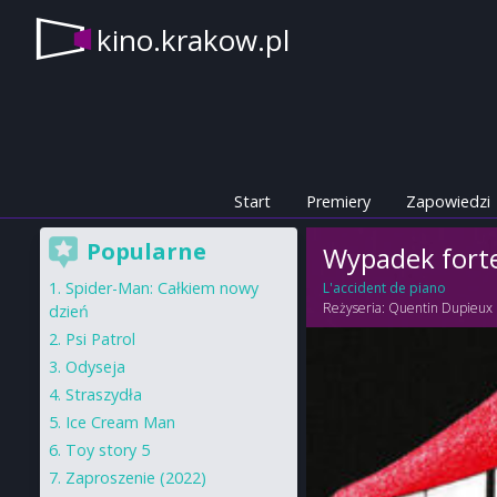
kino.krakow.pl
Start
Premiery
Zapowiedzi
Popularne
Wypadek fort
Spider-Man: Całkiem nowy
L'accident de piano
Reżyseria:
Quentin Dupieux
dzień
Psi Patrol
Odyseja
Straszydła
Ice Cream Man
Toy story 5
Zaproszenie (2022)