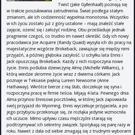
Twist (Jake Gyllenhaall) poznają się
w trakcie poszukiwania zatrudnienia. Świat podlega stałym
zmianom, ale ich codzienność wypełnia monotonia. Wszystko
w ich życiu zostało już z góry ustalone – mają znaleźć stałe
zajęcie, ożenić się i założyć rodzinę. Obu prześladuje jednak
pragnienie czegoś, co trudno im nawet określić. Gdy ich nowy
pracodawca Joe Acquirre (Randy Quaid) wysyła ich do pracy na
majestatyczne wzgórze Brokeback, zawiązuje się między nimi
przyjaźń, a później głęboka zażyłość. U schyłku lata Ennis i
Jack opuszczają Brokeback. Każdy z nich rozpoczyna nowe
życie. Ennis poślubia dziewczynę Almę (Michelle Williams), z
którą wiedzie skromne życie wraz z dwiema córkami. Jack
poznaje w Teksasie piękną Lureen Newsome (Anne
Hathaway). Wkrótce bierze z nią ślub, doczekuje się syna i
rozpoczyna pracę w firmie teścia. Mijają 4 lata. Pewnego dnia
Alma przynosi Ennisowi pocztówkę, w której Jack zapowiada
swój przyjazd do Wyoming. Ennis wyczekuje przyjaciela, a po
jego przybyciu przekonuje się, że rozłąka jedynie wzmocniła
ich uczucie. Mimo upływu czasu mężczyźni starają się
podtrzymywać ich sekretny związek. Spotykają się parę razy w
roku. Nawet z dala od siebie zmagają się z trudnymi wyborami