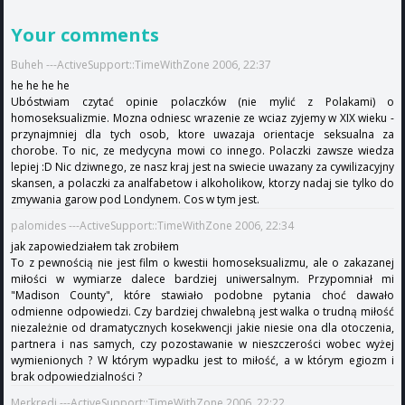
Your comments
Buheh ---ActiveSupport::TimeWithZone 2006, 22:37
he he he he
Ubóstwiam czytać opinie polaczków (nie mylić z Polakami) o
homoseksualizmie. Mozna odniesc wrazenie ze wciaz zyjemy w XIX wieku -
przynajmniej dla tych osob, ktore uwazaja orientacje seksualna za
chorobe. To nic, ze medycyna mowi co innego. Polaczki zawsze wiedza
lepiej :D Nic dziwnego, ze nasz kraj jest na swiecie uwazany za cywilizacyjny
skansen, a polaczki za analfabetow i alkoholikow, ktorzy nadaj sie tylko do
zmywania garow pod Londynem. Cos w tym jest.
palomides ---ActiveSupport::TimeWithZone 2006, 22:34
jak zapowiedziałem tak zrobiłem
To z pewnością nie jest film o kwestii homoseksualizmu, ale o zakazanej
miłości w wymiarze dalece bardziej uniwersalnym. Przypomniał mi
"Madison County", które stawiało podobne pytania choć dawało
odmienne odpowiedzi. Czy bardziej chwalebną jest walka o trudną miłość
niezależnie od dramatycznych kosekwencji jakie niesie ona dla otoczenia,
partnera i nas samych, czy pozostawanie w nieszczerości wobec wyżej
wymienionych ? W którym wypadku jest to miłość, a w którym egiozm i
brak odpowiedzialności ?
Merkredi ---ActiveSupport::TimeWithZone 2006, 22:22