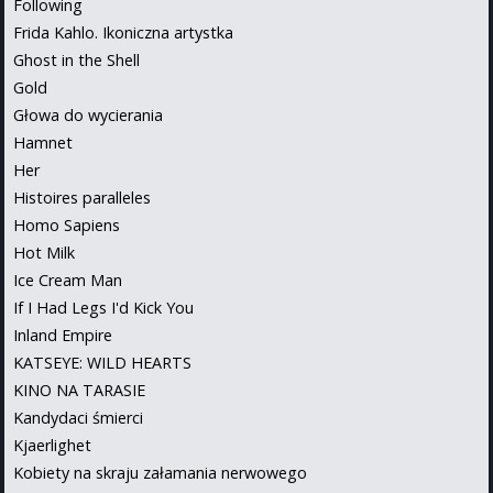
Following
Frida Kahlo. Ikoniczna artystka
Ghost in the Shell
Gold
Głowa do wycierania
Hamnet
Her
Histoires paralleles
Homo Sapiens
Hot Milk
Ice Cream Man
If I Had Legs I'd Kick You
Inland Empire
KATSEYE: WILD HEARTS
KINO NA TARASIE
Kandydaci śmierci
Kjaerlighet
Kobiety na skraju załamania nerwowego