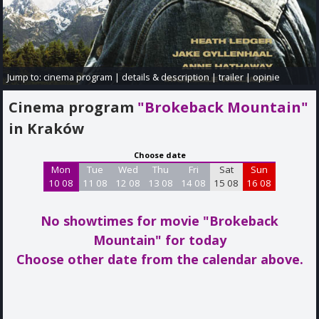
Jump to:
cinema program
|
details & description
|
trailer
|
opinie
Cinema program
"Brokeback Mountain"
in Kraków
Choose date
Mon
Tue
Wed
Thu
Fri
Sat
Sun
10 08
11 08
12 08
13 08
14 08
15 08
16 08
No showtimes for movie "Brokeback
Mountain"
for today
Choose other date from the calendar above.