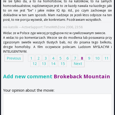
ile sie tylko da, a to na homofobow, to na katolikow, to na samych
homoseksualistow, najdziwniejsze jest to ze kazdy nawala na kazdego jaki
to on nie jest "be" i jakie niskie IQ itp. itd., po czym zachowuje sie
dokladnie w ten sam sposob. Mam nadzieje ze jezeli ktos odpisze na ten
post, to nie porcja wyzwisk, ale konkretami. Pozdrawiam wzsystkich.
nie-katolik ---ActiveSupport::TimeWithZone 2006, 23:58
Widac ze w Polsce zyje wiecej przyglupow niz w cywilizowanym swiecie.
A widac to po komentarzach. Wezcie sie do modlenia lub posuwania przy
zgaszonym swietle waszych tlustych bab, niz do pisania tego belkotu,
drogie homofoby. A film oczywiscie polecam. Ludziom MYSLACYM i
INTELIGENTNYM.
Previous
1
2
3
4
5
6
7
8
9
10
11
12
13
14
15
Next
Add new comment
Brokeback Mountain
Your opinion about the movie: