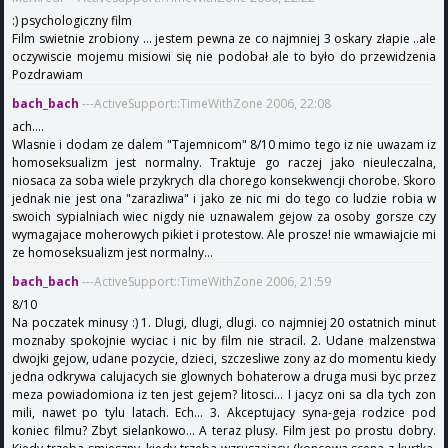
:) psychologiczny film
Film swietnie zrobiony ... jestem pewna ze co najmniej 3 oskary złapie ..ale
oczywiscie mojemu misiowi się nie podobał ale to było do przewidzenia
Pozdrawiam
bach_bach
---ActiveSupport::TimeWithZone 2006, 22:08
ach....
Wlasnie i dodam ze dalem "Tajemnicom" 8/10 mimo tego iz nie uwazam iz
homoseksualizm jest normalny. Traktuje go raczej jako nieuleczalna,
niosaca za soba wiele przykrych dla chorego konsekwencji chorobe. Skoro
jednak nie jest ona "zarazliwa" i jako ze nic mi do tego co ludzie robia w
swoich sypialniach wiec nigdy nie uznawalem gejow za osoby gorsze czy
wymagajace moherowych pikiet i protestow. Ale prosze! nie wmawiajcie mi
ze homoseksualizm jest normalny...
bach_bach
---ActiveSupport::TimeWithZone 2006, 21:59
8/10
Na poczatek minusy :) 1. Dlugi, dlugi, dlugi. co najmniej 20 ostatnich minut
moznaby spokojnie wyciac i nic by film nie stracil. 2. Udane malzenstwa
dwojki gejow, udane pozycie, dzieci, szczesliwe zony az do momentu kiedy
jedna odkrywa calujacych sie glownych bohaterow a druga musi byc przez
meza powiadomiona iz ten jest gejem? litosci... I jacyz oni sa dla tych zon
mili, nawet po tylu latach. Ech... 3. Akceptujacy syna-geja rodzice pod
koniec filmu? Zbyt sielankowo... A teraz plusy. Film jest po prostu dobry.