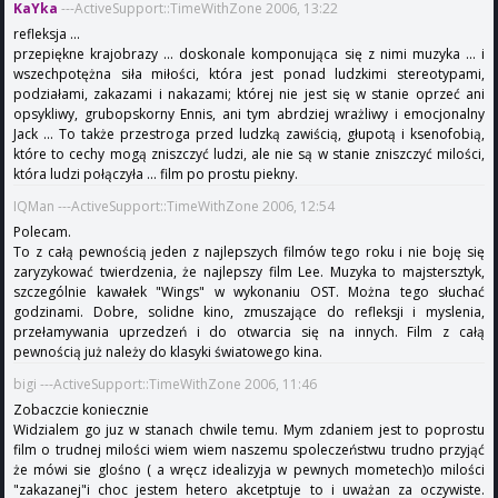
KaYka
---ActiveSupport::TimeWithZone 2006, 13:22
refleksja ...
przepiękne krajobrazy ... doskonale komponująca się z nimi muzyka ... i
wszechpotężna siła miłości, która jest ponad ludzkimi stereotypami,
podziałami, zakazami i nakazami; której nie jest się w stanie oprzeć ani
opsykliwy, grubopskorny Ennis, ani tym abrdziej wrażliwy i emocjonalny
Jack ... To także przestroga przed ludzką zawiścią, głupotą i ksenofobią,
które to cechy mogą zniszczyć ludzi, ale nie są w stanie zniszczyć milości,
która ludzi połączyła ... film po prostu piekny.
IQMan ---ActiveSupport::TimeWithZone 2006, 12:54
Polecam.
To z całą pewnością jeden z najlepszych filmów tego roku i nie boję się
zaryzykować twierdzenia, że najlepszy film Lee. Muzyka to majstersztyk,
szczególnie kawałek "Wings" w wykonaniu OST. Można tego słuchać
godzinami. Dobre, solidne kino, zmuszające do refleksji i myslenia,
przełamywania uprzedzeń i do otwarcia się na innych. Film z całą
pewnością już należy do klasyki światowego kina.
bigi ---ActiveSupport::TimeWithZone 2006, 11:46
Zobaczcie koniecznie
Widzialem go juz w stanach chwile temu. Mym zdaniem jest to poprostu
film o trudnej milości wiem wiem naszemu spoleczeństwu trudno przyjąć
że mówi sie glośno ( a wręcz idealizyja w pewnych mometech)o milości
"zakazanej"i choc jestem hetero akcetptuje to i uważan za oczywiste.