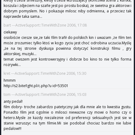
Kiedy trzeba smieszny, kiedy trzeba wzruszajacy (koncowa scena z kurtka,
koszula i zdjeciem na szafie jest po prostu boska), ze swietna gra aktorow i
dobrym pomyslem. No i pokazuje milosc niby odmienna, a przeciez tak
naprawde taka sama...
bart ---ActiveSupport::TimeWithZone 2006, 17:08
ciekawy
osobiście ciesze sie,ze taki film trafił do polskich kin i uważam ,że film ten
może zrozumiec tylko ktoś w kogo zyciu jest choć odrobina uczucia.Myślę
,że na tej stronie dyskusja powinna dotyczyć konstrukcji filmu , gry
aktorskiej, muzyki...
temat owszem jest kontrowersyjny i dobrze bo kino to nie tylko forma
rozrywki...
kret ---ActiveSupport::TimeWithZone 2006, 15:30
hmmm
http://s2.bitefight.pl/c.php?u id=53501
tom ---ActiveSupport::TimeWithZone 2006, 15:03
anty pedal!
film dobry- troche zabardzo patetyczny jak dla mnie ale to kwestia gustu.
Ponadto film jest ogolnie o milosci niewazne czy mowi o homo czy o
hetero.Mysle ze kazdy niezaleznie od preferencji seksualnych jest sie w
stanie wzruszyc na tym filmie.Mi sie podobal chociaz bardzo nie lubie
pedalow!!!