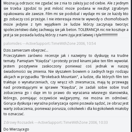
Można ją odrzucic nie zgadać sie z nia to zależy juz od ciebie. Ale z jednym
sie trzeba zgodzić to jest milość może podana w niezbyt zgrabnym
opakowaniu ale zawsze. Film mi sie podobal i wydaje mi sie że każdy kto
go zobaczy coś przeżyje. I nie interesuja mnie te wywody o chomofobiach
może jedynie z tym wyjątkiem że ludzie którzy zaczynaja tworzyc
spoleczeństwo dalej zachwują sie jak beton. TOLERANCJA nic nie kosztuje a
jest ja sie posiada ludzią którzy z nami żyja jest latwiej i tyle!!!!!!!!!!!!!!!!!!
palomides ---ActiveSupport::TimeWithZone 2006, 10:54
Dzis zamierzam obejrzeć...
Przeczytałem zarówno recenzje jak i nazwijmy to dyskusję na trudne
tematy. Pamiętam "Księdza" i protesty przed kinami jakie ten film wywołał.
Jestem pozytywnie zaskoczony ponieważ coś jednak w naszej
świadomości się zmienia. Nie słyszałem bowiem o żadnych tego rodzaju
akcjach w przypadku "Brokeback Mountain", a ludzie, dla których film ten
traktuje o wynaturzeniach, czy wręcz ich zniesmacza, mają tę przewagę
nad protestującymi w sprawie "Księdza", że zadali sobie sobie trud
zobaczenia go i daje im to prawo do wyrażania własnego stanowiska,
którego, pomijając oczywiście wulgaryzmy, nie można im odmówić.
Gorąca dyskusja i wyraźna polaryzacja opinii pozwala sądzić, że obraz jest
warty zobaczenia, ponieważ porusza, cokolwiek i dla kogokolwiek miałoby
to oznaczać.
Zdrowy Rozsadek ---ActiveSupport::TimeWithZone 2006, 10:33
Do Wierzącego