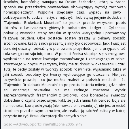
środków, homofobię panującą na Dzikim Zachodzie, której w żaden
sposób nie przeszkadza powszechnie obowiązujący wymóg zachowań
homospołecznych. Wspólnie spędzany czas, wypady na piwo i
poklepywanie to codzienne życie mężczyźn, kobiety są jedynie dodatkiem.
"Tajemnica Brokeback Mountain" to jednak przede wszystkim popis
aktorów odtwarzających głównych bohaterów. Ledger i Gyllenhaal
pokazują wszystkie etapy związku w sposób wiarygodny i pozbawiony
fałszywej pruderii. Obie postacie zostały zresztą w ciekawy sposób
zróżnicowane, każdy z nich prezentuje inny typ osobowości. Jack Twist jest
bardziej otwarty i odważny w planowaniu przyszłości, jemu przypadła też
rola swego rodzaju inicjatora. W postaci Ennisa skupiają się sterotypowe
wyobrażenia na temat kowboja: małomównego i zamkniętego w sobie,
szorstkiego w obyciu mężczyzny, który ma trudności w okazywaniu uczuć.
Tutaj te cechy zostały w twórczy sposób rozwinięte, wyjaśniono także w
jaki sposób podobny typ tworzy wychowujące go otoczenie. Nie jest
oczywiście prawdą - co już można znaleźć w polskich mediach - że
"Tajemnica Brokeback Mountain" to po prostu historia miłości, gdzie płeć
ani orientacja seksualna nie ma żadnego znaczenia. Wybór
zaprezentowanych fragmentów z życiorysu obu bohaterów świadczy
dokładnie o czymś przeciwnym. Fakt, że Jack i Ennis tak bardzo boją się
namiętności, którą odkrywają (nie mowiąc o nazwaniu jej), nie jest przecież
strachem przed nowym uczuciem, ale realizacją założeń kultury w której
przyszło im żyć. Braku akceptacji dla samych siebie
Gosc ---ActiveSupport::TimeWithZone 2006, 9:49