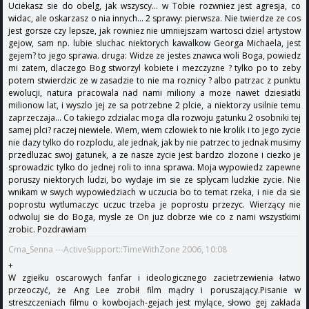
Uciekasz sie do obelg, jak wszyscy... w Tobie rozwniez jest agresja, co
widac, ale oskarzasz o nia innych... 2 sprawy: pierwsza. Nie twierdze ze cos
jest gorsze czy lepsze, jak rowniez nie umniejszam wartosci dziel artystow
gejow, sam np. lubie sluchac niektorych kawalkow Georga Michaela, jest
gejem? to jego sprawa. druga: Widze ze jestes znawca woli Boga, powiedz
mi zatem, dlaczego Bog stworzyl kobiete i mezczyzne ? tylko po to zeby
potem stwierdzic ze w zasadzie to nie ma roznicy ? albo patrzac z punktu
ewolucji, natura pracowala nad nami miliony a moze nawet dziesiatki
milionow lat, i wyszlo jej ze sa potrzebne 2 plcie, a niektorzy usilnie temu
zaprzeczaja... Co takiego zdzialac moga dla rozwoju gatunku 2 osobniki tej
samej plci? raczej niewiele. Wiem, wiem czlowiek to nie krolik i to jego zycie
nie dazy tylko do rozplodu, ale jednak, jak by nie patrzec to jednak musimy
przedluzac swoj gatunek, a ze nasze zycie jest bardzo zlozone i ciezko je
sprowadzic tylko do jednej roli to inna sprawa. Moja wypowiedz zapewne
poruszy niektorych ludzi, bo wydaje im sie ze splycam ludzkie zycie. Nie
wnikam w swych wypowiedziach w uczucia bo to temat rzeka, i nie da sie
poprostu wytlumaczyc uczuc trzeba je poprostu przezyc. Wierzący nie
odwoluj sie do Boga, mysle ze On juz dobrze wie co z nami wszystkimi
zrobic. Pozdrawiam
Cma_Senna ---ActiveSupport::TimeWithZone 2006, 10:08
+
W zgiełku oscarowych fanfar i ideologicznego zacietrzewienia łatwo
przeoczyć, że Ang Lee zrobił film mądry i poruszający.Pisanie w
streszczeniach filmu o kowbojach-gejach jest mylące, słowo gej zakłada