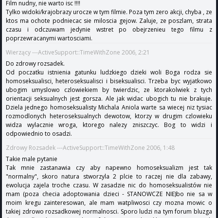
Film nudny, nie warto isc !!!!
Tylko widoki/krajobrazy urocze w tym filmie. Poza tym zero akcji, chyba , ze
ktos ma ochote podniecac sie miloscia gejow. Zaluje, ze poszlam, strata
czasu i odczuwam jedynie wstret po obejrzenieu tego filmu z
poprzewracanymi wartosciami.
Wierzący ---ActiveSupport::TimeWithZone 2006, 2:21
Do zdrowy rozsadek.
Od poczatku istnienia gatunku ludzkiego dzieki woli Boga rodza sie
homoseksualisci, heteroseksualisci i biseksualisci. Trzeba byc wyjatkowo
ubogim umyslowo czlowiekiem by twierdzic, ze ktorakolwiek z tych
orientacji seksualnych jest gorsza. Ale jak widac ubogich tu nie brakuje.
Dziela jednego homoseksualisty Michala Aniola warte sa wiecej niz tysiac
rozmodlonych heteroseksualnych dewotow, ktorzy w drugim czlowieku
widza wylacznie wroga, ktorego nalezy zniszczyc. Bog to widzi i
odpowiednio to osadzi.
Zdrowy Rozsadek ---ActiveSupport::TimeWithZone 2006, 1:48
Takie male pytanie
Tak mnie zastanawia czy aby napewno homoseksualizm jest tak
"normalny", skoro natura stworzyla 2 plcie to raczej nie dla zabawy,
ewolucja zajela troche czasu. W zasadzie nic do homoseksualistów nie
mam (poza checia adoptowania dzieci - STANOWCZE NIE)bo nie sa w
moim kregu zainteresowan, ale mam watpliwosci czy mozna mowic o
takiej zdrowo rozsadkowej normalnosci. Sporo ludzi na tym forum bluzga