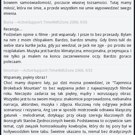
bowiem samoświadomość, poczucie własnej tożsamości. Tutaj mamy
miłość, która nie śmie, a przede wszystkim nie umie wypowiedzieć swego
imienia.
Bunia ---ActiveSupport::TimeWithZone 2006, 9:56
Recenzja....
Podzielam opinie o filmie - jest wspanialy. I pisze to bez przesady. Bylam
na nim z moim chlopakiem. Bardzo, bardzo smutny. Gdy Ennis tulil do
siebie stara kurtke Jacka, gdy juz wiedzial, ze Jack nie zyje - po prostu sie
rozplakalam. Muzyka jest bardzo klimatyczna, emocjonalna, przejmujaca. I
nie tylko ja mialem na koncu zaczerwienione oczy. Bardzo goraco
polecaam.
Kinoman ---ActiveSupport::TimeWithZone 2006, 9:55
Wspaniały, piękny obraz !
Choć mamy dopiero luty, już dziś można powiedzieć, że "Tajemnica
Brokeback Mountain" to bez wątpienia jeden z najważniejszych filmów
roku. Nieczęsto zadarza się tak piękny, mądry i wzruszający obraz.
Wszystko jest tu na swoim miejscu: znakomicie poprowadzona, niebanalna
narracja, aktorstwo, muzyka i zdjęcia. Kluczową rolę odgrywa jednak
scenariusz i reżyseria, Ang Lee w sposób mistrzowski odnawia klasyczny
gatunek - melodramat, dotykając przy okazji szeregu kluczowych dla
ikonografii Stanów Zjednoczonych kwestii. Podstawowa to oczywiście sam
temat, czyli związek homoseksualny kowbojów, który do tej pory był w
hollywoodzkim kinie tabu. Świetnie ukazano tu, niemal bez drastycznych