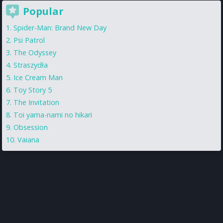
Popular
Spider-Man: Brand New Day
Psi Patrol
The Odyssey
Straszydła
Ice Cream Man
Toy Story 5
The Invitation
Toi yama-nami no hikari
Obsession
Vaiana