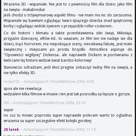
Wrażenia 3D - wspaniałe. Nie jest to z pewnością film dla dzieci. Jako film
na święta - makabreska!
Jeśli chodzi o trójwymiarowy aspekt filmu - nie mam mu nic do zarzucenia.
Wspaniale się bawiłam oglądając twarz śpiącego dziecka znad spiętrzonej
korby i oglądając widoki żywcem z przejażdżki roller-costerem..
Co do historii i klimatu a także przedstawienia idei świąt, Mikołaja,
przyjaźni dziecięcej, elfów itd.. to uważam, że film ten nie nadaje sie dla
dzieci, trąci horrorem, ma niepokojące sceny, nieciekawą fabułę, jest mało
świąteczny i miejscami po prostu brzydki. Atmosfera aspiruje do
"Opowieści wigilijnej" Dickensa.. ale naprawde Dickens w porównaniu z
twórcami tej historii widział świat bardzo kolorowy!
Stanowczo odradzam, jeśli ktoś pragnie zobaczyć ładny film na święta, a
nie tylko efekty 3D.
rocky102 ---ActiveSupport::TimeWithZone 2004, 9:00
spox ale nie rewelacja
widzialem kilka filmow w imaxie i ten jest tak posrodku.sa lepsze o gorsze.
fifil ---ActiveSupport::TimeWithZone 2004, 23:16
super
no cuz tu mowic poprostu super naprawde polecam warto to ogladnac
wrazenia sa super szczegulnie efekt kolejki gorskiej
20 latek
---ActiveSupport::TimeWithZone 2004, 11:19