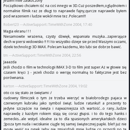
Jestem mile zaskoczony
Początkowo chciałem iść na coś innego w 3D.Cuż poszedłem,oglądnołem i
normalnie filmik raz ze długi to naprawde fajny,qurcze naprawde byłem
pod wrazeniem i ludzie wokół mnie tez .Polecam!!!
Robert23 ---ActiveSupport::TimeWithZone 2004, 17:40
Magia ekranu ! ! !
Niesamowite wrażenia, czysty dźwięk, wspaniała muzyka...zapierające
dech w piersi widowisko !! !! I to wszystko dzieje sie przed Waszymi oczami,
dzieki technologi 3D IMAX. Polecam każdemu, kto lubi sie dobrze bawić.
tm ---ActiveSupport::TimeWithZone 2004, 22:56
Jaaazda
Jeśli chodzi o film w technologii IMAX 3-D to film jest super.Aż w głowie się
czasem kręci :) - jeżeli chodzi o wersję normalną to faktycznie jest bez
porównania.
karton ---ActiveSupport::TimeWithZone 2004, 19:02
oto co się stało ze świętami :/
cudowny filmiczek o tym że trzeba wierzyć w białobrodego pajaca w
czerwonym kubraku jako symbol świąt. ludzie ratunku!! a prezenty to
jedyne szczęście na święta i najważniejsza ich wartość...o rany...ludzie
naprawdę z każdym rokiem stają się coraz głupsi. i to do tego hanks i
zemeckis...ale wstyd. idealne za to dla spasionych amerykańskich dzieci
;]poza tym nuda i wciskanie ciągle tej samej świątecznej papki. ble!! już nie
mogę wyjść na rynek żeby nie zmiażdżyli mnie ludzie co przyszli po te