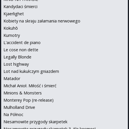
Kandydaci śmierci
Kjaerlighet
Kobiety na skraju załamania nerwowego
Kokuhō
Kumotry
L'accident de piano
Le cose non dette
Legally Blonde
Lost highway
Lot nad kukułczym gniazdem
Matador
Michał Anioł. Miłość i śmierć
Minions & Monsters
Monterey Pop (re-release)
Mulholland Drive
Na Północ
Niesamowite przygody skarpetek
Niesamowite przygody skarpetek 3. Ale kosmos!