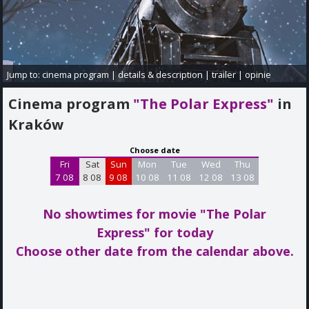
Jump to:
cinema program
|
details & description
|
trailer
|
opinie
Cinema program
"The Polar Express"
in
Kraków
Choose date
Fri
Sat
Sun
Mon
Tue
Wed
Thu
7 08
8 08
9 08
10 08
11 08
12 08
13 08
No showtimes for movie "The Polar
Express"
for today
Choose other date from the calendar above.