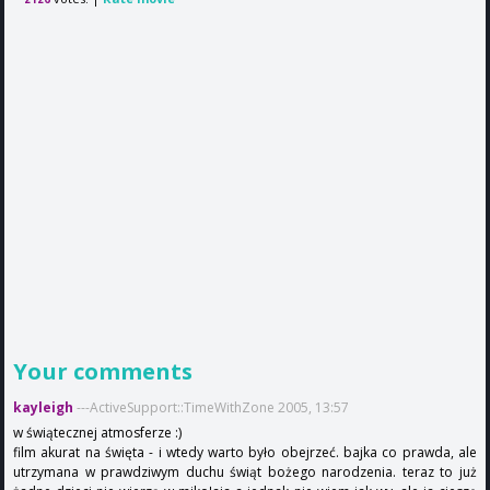
Your comments
kayleigh
---ActiveSupport::TimeWithZone 2005, 13:57
w świątecznej atmosferze :)
film akurat na święta - i wtedy warto było obejrzeć. bajka co prawda, ale
utrzymana w prawdziwym duchu świąt bożego narodzenia. teraz to już