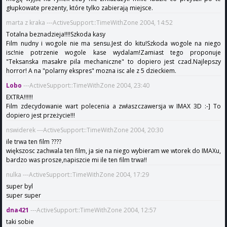
głupkowate prezenty, które tylko zabierają miejsce.
marta z kraka ---ActiveSupport::TimeWithZone 2004, 14:52
Totalna beznadzieja!!!!Szkoda kasy
Film nudny i wogole nie ma sensu.Jest do kitu!Szkoda wogole na niego
isc!nie potrzenie wogole kase wydalam!Zamiast tego proponuje
"Teksanska masakre pila mechaniczne" to dopiero jest czad.Najlepszy
horror! A na "polarny ekspres" mozna isc ale z 5 dzieckiem.
Lobo
---ActiveSupport::TimeWithZone 2004, 23:40
EXTRA!!!!!!
Film zdecydowanie wart polecenia a zwłaszczawersja w IMAX 3D :-] To
dopiero jest przeżycie!!!
nswiderek ---ActiveSupport::TimeWithZone 2004, 20:30
ile trwa ten film ????
większosc zachwala ten film, ja sie na niego wybieram we wtorek do IMAXu,
bardzo was prosze,napiszcie mi ile ten film trwa!!
nulka ---ActiveSupport::TimeWithZone 2004, 17:29
super byl
super super
dna421
---ActiveSupport::TimeWithZone 2004, 12:57
taki sobie