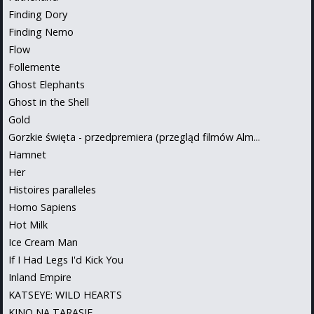
Finding Dory
Finding Nemo
Flow
Follemente
Ghost Elephants
Ghost in the Shell
Gold
Gorzkie święta - przedpremiera (przegląd filmów Alm...
Hamnet
Her
Histoires paralleles
Homo Sapiens
Hot Milk
Ice Cream Man
If I Had Legs I'd Kick You
Inland Empire
KATSEYE: WILD HEARTS
KINO NA TARASIE