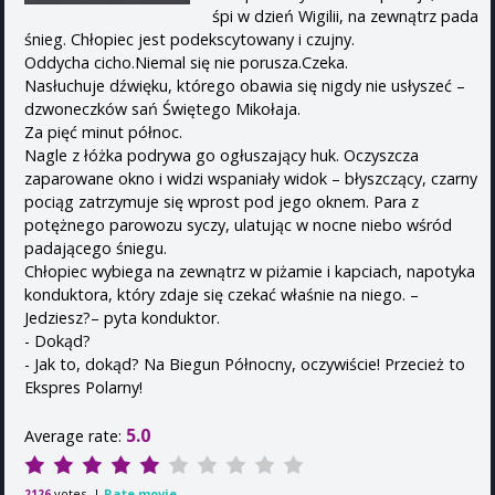
śpi w dzień Wigilii, na zewnątrz pada
śnieg. Chłopiec jest podekscytowany i czujny.
Oddycha cicho.Niemal się nie porusza.Czeka.
Nasłuchuje dźwięku, którego obawia się nigdy nie usłyszeć –
dzwoneczków sań Świętego Mikołaja.
Za pięć minut północ.
Nagle z łóżka podrywa go ogłuszający huk. Oczyszcza
zaparowane okno i widzi wspaniały widok – błyszczący, czarny
pociąg zatrzymuje się wprost pod jego oknem. Para z
potężnego parowozu syczy, ulatując w nocne niebo wśród
padającego śniegu.
Chłopiec wybiega na zewnątrz w piżamie i kapciach, napotyka
konduktora, który zdaje się czekać właśnie na niego. –
Jedziesz?– pyta konduktor.
- Dokąd?
- Jak to, dokąd? Na Biegun Północny, oczywiście! Przecież to
Ekspres Polarny!
5.0
Average rate:
votes. |
Rate movie
2126