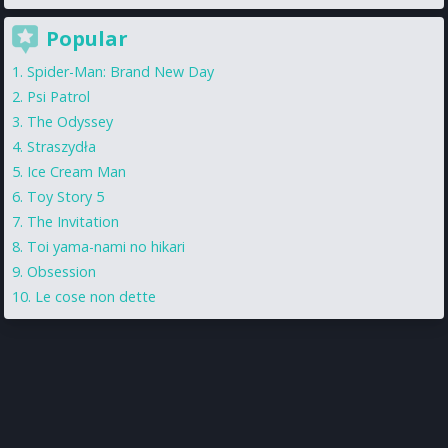
Popular
Spider-Man: Brand New Day
Psi Patrol
The Odyssey
Straszydła
Ice Cream Man
Toy Story 5
The Invitation
Toi yama-nami no hikari
Obsession
Le cose non dette