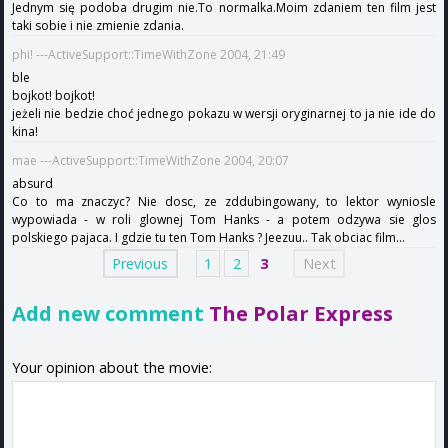
Jednym się podoba drugim nie.To normalka.Moim zdaniem ten film jest
taki sobie i nie zmienie zdania.
phi! ---ActiveSupport::TimeWithZone 2004, 21:49
ble
bojkot! bojkot!
jeżeli nie bedzie choć jednego pokazu w wersji oryginarnej to ja nie ide do
kina!
mae ---ActiveSupport::TimeWithZone 2004, 20:07
absurd
Co to ma znaczyc? Nie dosc, ze zddubingowany, to lektor wyniosle
wypowiada - w roli glownej Tom Hanks - a potem odzywa sie glos
polskiego pajaca. I gdzie tu ten Tom Hanks ? Jeezuu.. Tak obciac film...
Previous
1
2
3
Next
Add new comment
The Polar Express
Your opinion about the movie: