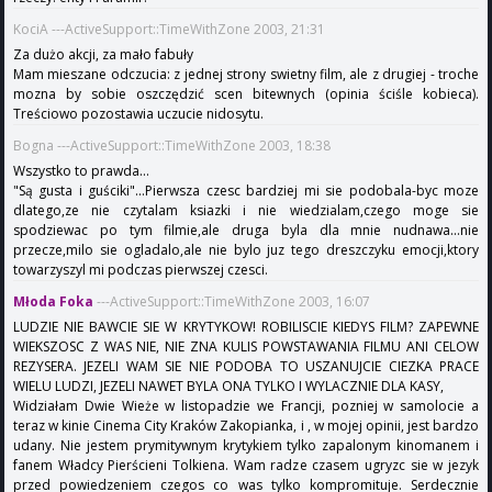
KociA ---ActiveSupport::TimeWithZone 2003, 21:31
Za dużo akcji, za mało fabuły
Mam mieszane odczucia: z jednej strony swietny film, ale z drugiej - troche
mozna by sobie oszczędzić scen bitewnych (opinia ściśle kobieca).
Treściowo pozostawia uczucie nidosytu.
Bogna ---ActiveSupport::TimeWithZone 2003, 18:38
Wszystko to prawda...
"Są gusta i guściki"...Pierwsza czesc bardziej mi sie podobala-byc moze
dlatego,ze nie czytalam ksiazki i nie wiedzialam,czego moge sie
spodziewac po tym filmie,ale druga byla dla mnie nudnawa...nie
przecze,milo sie ogladalo,ale nie bylo juz tego dreszczyku emocji,ktory
towarzyszyl mi podczas pierwszej czesci.
Młoda Foka
---ActiveSupport::TimeWithZone 2003, 16:07
LUDZIE NIE BAWCIE SIE W KRYTYKOW! ROBILISCIE KIEDYS FILM? ZAPEWNE
WIEKSZOSC Z WAS NIE, NIE ZNA KULIS POWSTAWANIA FILMU ANI CELOW
REZYSERA. JEZELI WAM SIE NIE PODOBA TO USZANUJCIE CIEZKA PRACE
WIELU LUDZI, JEZELI NAWET BYLA ONA TYLKO I WYLACZNIE DLA KASY,
Widziałam Dwie Wieże w listopadzie we Francji, pozniej w samolocie a
teraz w kinie Cinema City Kraków Zakopianka, i , w mojej opinii, jest bardzo
udany. Nie jestem prymitywnym krytykiem tylko zapalonym kinomanem i
fanem Władcy Pierścieni Tolkiena. Wam radze czasem ugryzc sie w jezyk
przed powiedzeniem czegos co was tylko kompromituje. Serdecznie