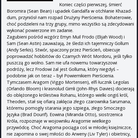
Koniec części pierwszej, śmierć
Boromira (Sean Bean) i upadek Gandalfa w otchłanie Khazad-
dum, przyniósł nam rozpad Drużyny Pierścienia. Bohaterowie,
choć podzieleni na trzy grupy, mimo wszystko są zdecydowani
wykonać powierzone im zadanie.
Zagubieni pośród wzgórz Emyn Muil Frodo (Elijah Wood) i
Sam (Sean Astin) zauważają, że śledzi ich tajemniczy Gollum
(Andy Serkis). Stwór, spaczony przez Pierścień, obiecuje
poprowadzić hobbitów do Czarnych Wrót Mordoru, jeśli tylko
puszczą go wolno. Sam nie ufa nowemu towarzyszowi
podróży, lecz Frodowi żal jest Golluma, który niegdyś –
podobnie jak on teraz – był Powiernikiem Pierścienia.
Tymczasem Aragorn (Viggo Mortensen), elfi łucznik Legolas
(Orlando Bloom) i krasnolud Gimli (John-Rhys Davies) docierają
do oblężonego królestwa Rohanu, którego wielki ongiś król,
Theoden, stał się ofiarą zaklęcia złego czarownika Sarumana,
któremu pomogły starania jego szpiega, złego Smoczego
Języka (Brad Dourif). Eowina (Miranda Otto), siostrzenica
Króla, rozpoznaje w wojowniku Aragornie wielkiego
przywódcę. Choć Aragorna pociąga coś w młodej księżniczce,
nie zapomina o swej miłości do Arweny (Liv Tyler) i obietnicy,