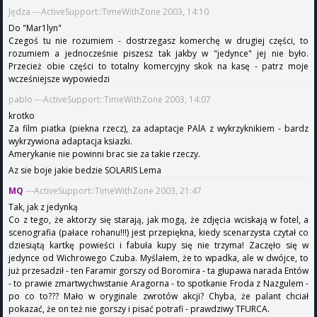
Jędza ---ActiveSupport::TimeWithZone 2003, 14:10
Do "Mar1lyn"
Czegoś tu nie rozumiem - dostrzegasz komerchę w drugiej części, to
rozumiem a jednocześnie piszesz tak jakby w "jedynce" jej nie było.
Przecież obie części to totalny komercyjny skok na kasę - patrz moje
wcześniejsze wypowiedzi
pablo ---ActiveSupport::TimeWithZone 2003, 14:07
krotko
Za film piatka (piekna rzecz), za adaptacje PAlA z wykrzyknikiem - bardz
wykrzywiona adaptacja ksiazki.
Amerykanie nie powinni brac sie za takie rzeczy.
Az sie boje jakie bedzie SOLARIS Lema
MQ
---ActiveSupport::TimeWithZone 2003, 21:47
Tak, jak z jedynką
Co z tego, że aktorzy się starają, jak mogą, że zdjęcia wciskają w fotel, a
scenografia (pałace rohanu!!!) jest przepiękna, kiedy scenarzysta czytał co
dziesiątą kartkę powieści i fabuła kupy się nie trzyma! Zaczęło się w
jedynce od Wichrowego Czuba. Myślałem, że to wpadka, ale w dwójce, to
już przesadził - ten Faramir gorszy od Boromira - ta głupawa narada Entów
- to prawie zmartwychwstanie Aragorna - to spotkanie Froda z Nazgulem -
po co to??? Mało w oryginale zwrotów akcji? Chyba, że palant chciał
pokazać, że on też nie gorszy i pisać potrafi - prawdziwy TFURCA.