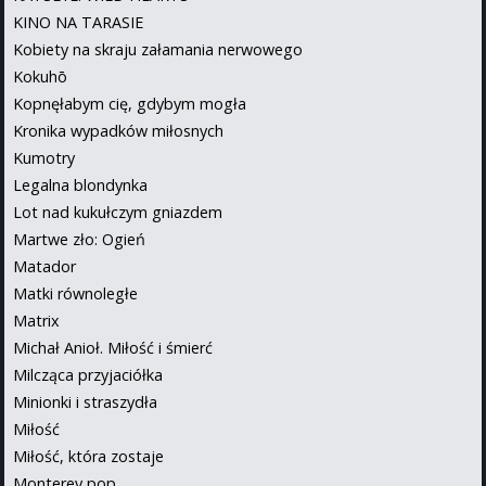
KINO NA TARASIE
Kobiety na skraju załamania nerwowego
Kokuhō
Kopnęłabym cię, gdybym mogła
Kronika wypadków miłosnych
Kumotry
Legalna blondynka
Lot nad kukułczym gniazdem
Martwe zło: Ogień
Matador
Matki równoległe
Matrix
Michał Anioł. Miłość i śmierć
Milcząca przyjaciółka
Minionki i straszydła
Miłość
Miłość, która zostaje
Monterey pop