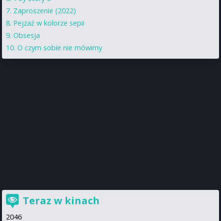
Zaproszenie (2022)
Pejzaż w kolorze sepii
Obsesja
O czym sobie nie mówimy
Teraz w kinach
2046