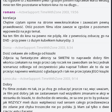
raz ogladne to z kubelkiem piwa i grubym jointem naprawde warto wedlug
mnie ten film pozostanie w historii kina i to na dlugo...
romans
---ActiveSupport::TimeWithZone 2003, 19:56
korelacja
Chętnie czytam opinie na stronie www.kina.krakow i zauważam pewną
prawidłowość. Otóż poziom filmu idzie zawsze w zgodzie z poziomem
wypowiedzi na jego temat.
Na ten film do kina na pewno nie pójdę. Ale z pewnością zobaczę go na
DVD - przy piwie i z dużym kubełkiem kukurydzy. :)
Donia ---ActiveSupport::TimeWithZone 2003, 8:34
Dość ciekawie ale odbiega od ksiażki
Zdjecia są fantastyczne aktorzy sa SWIETNI to naprawde dobry film
wkońcu czekałam na niego przez cały roczek nie zawiodłam sie lecz jednak
scenariusz odbiega od żeczywistości jaka napisał Tolkien ale to da sie
przeżyc napewno wiekszość ogladajacych i tak nie przeczytała JEGO książki
Lonoczka ---ActiveSupport::TimeWithZone 2003, 9:14
Dobry
Po filmie zostało mi tak, że ja chcę go zobaczyć jeszcze raz, więc uważam,
ze film jest dobry. Jak sie zastanawiam nad wszystkimi zmianami w akcji w
stosunku do ksiazki, to dochodze do wniosku, ze sa one po to by pokazac
jak WSZYSCY mieli duzo watpliwosci nad sensem calego przedsiewzieca
(to zdanie jest chyba troszeczke nie po polsku ;)). Mam zal tylko o dwie
rzeczy: enty i Faramir.