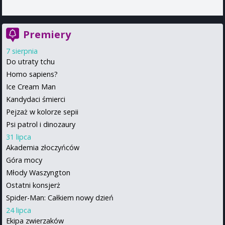
Premiery
7 sierpnia
Do utraty tchu
Homo sapiens?
Ice Cream Man
Kandydaci śmierci
Pejzaż w kolorze sepii
Psi patrol i dinozaury
31 lipca
Akademia złoczyńców
Góra mocy
Młody Waszyngton
Ostatni konsjerż
Spider-Man: Całkiem nowy dzień
24 lipca
Ekipa zwierzaków