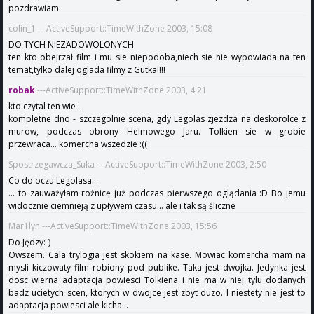
pozdrawiam.
colin_1 ---ActiveSupport::TimeWithZone 2003, 15:08
DO TYCH NIEZADOWOLONYCH
ten kto obejrzał film i mu sie niepodoba,niech sie nie wypowiada na ten
temat,tylko dalej oglada filmy z Gutka!!!!
robak
---ActiveSupport::TimeWithZone 2003, 4:21
kto czytal ten wie ...
kompletne dno - szczegolnie scena, gdy Legolas zjezdza na deskorolce z
murow, podczas obrony Helmowego Jaru. Tolkien sie w grobie
przewraca... komercha wszedzie :((
Spostrzegawcza_Suka ---ActiveSupport::TimeWithZone 2003, 2:50
Co do oczu Legolasa...
... to zauważyłam rożnicę już podczas pierwszego oglądania :D Bo jemu
widocznie ciemnieją z upływem czasu... ale i tak są śliczne
Mar1lyn ---ActiveSupport::TimeWithZone 2003, 15:56
Do Jędzy:-)
Owszem. Cala trylogia jest skokiem na kase. Mowiac komercha mam na
mysli kiczowaty film robiony pod publike. Taka jest dwojka. Jedynka jest
dosc wierna adaptacja powiesci Tolkiena i nie ma w niej tylu dodanych
badz ucietych scen, ktorych w dwojce jest zbyt duzo. I niestety nie jest to
adaptacja powiesci ale kicha...