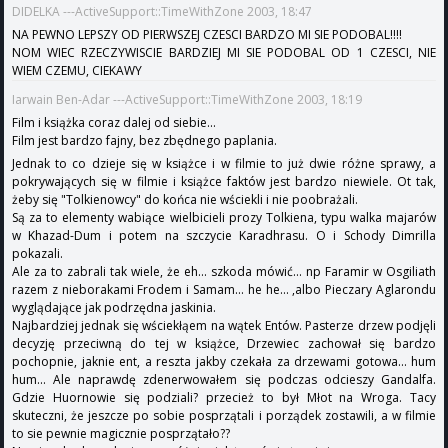
DIDELKA ---ActiveSupport::TimeWithZone 2003, 18:47
NA PEWNO LEPSZY OD PIERWSZEJ CZESCI BARDZO MI SIE PODOBAL!!!!
NOM WIEC RZECZYWISCIE BARDZIEJ MI SIE PODOBAL OD 1 CZESCI, NIE
WIEM CZEMU, CIEKAWY
Iarwain Ben-Adar ---ActiveSupport::TimeWithZone 2003, 18:19
Film i książka coraz dalej od siebie...
Film jest bardzo fajny, bez zbędnego paplania.
Jednak to co dzieje się w książce i w filmie to już dwie różne sprawy, a
pokrywających się w filmie i książce faktów jest bardzo niewiele. Ot tak,
żeby się "Tolkienowcy" do końca nie wściekli i nie poobrażali.
Są za to elementy wabiące wielbicieli prozy Tolkiena, typu walka majarów
w Khazad-Dum i potem na szczycie Karadhrasu. O i Schody Dimrilla
pokazali.
Ale za to zabrali tak wiele, że eh... szkoda mówić... np Faramir w Osgiliath
razem z nieborakami Frodem i Samam... he he... ,albo Pieczary Aglarondu
wyglądające jak podrzędna jaskinia.
Najbardziej jednak się wściekłąem na wątek Entów. Pasterze drzew podjęli
decyzję przeciwną do tej w książce, Drzewiec zachował się bardzo
pochopnie, jaknie ent, a reszta jakby czekała za drzewami gotowa... hum
hum... Ale naprawdę zdenerwowałem się podczas odcieszy Gandalfa.
Gdzie Huornowie się podziali? przecież to był Młot na Wroga. Tacy
skuteczni, że jeszcze po sobie posprzątali i porządek zostawili, a w filmie
to sie pewnie magicznie posprzątało??