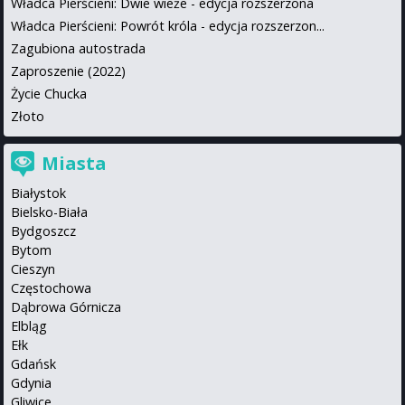
Władca Pierścieni: Dwie wieże - edycja rozszerzona
Władca Pierścieni: Powrót króla - edycja rozszerzon...
Zagubiona autostrada
Zaproszenie (2022)
Życie Chucka
Złoto
Miasta
Białystok
Bielsko-Biała
Bydgoszcz
Bytom
Cieszyn
Częstochowa
Dąbrowa Górnicza
Elbląg
Ełk
Gdańsk
Gdynia
Gliwice