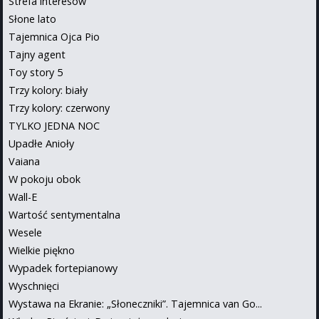
Strefa interesów
Słone lato
Tajemnica Ojca Pio
Tajny agent
Toy story 5
Trzy kolory: biały
Trzy kolory: czerwony
TYLKO JEDNA NOC
Upadłe Anioły
Vaiana
W pokoju obok
Wall-E
Wartość sentymentalna
Wesele
Wielkie piękno
Wypadek fortepianowy
Wyschnięci
Wystawa na Ekranie: „Słoneczniki”. Tajemnica van Go...