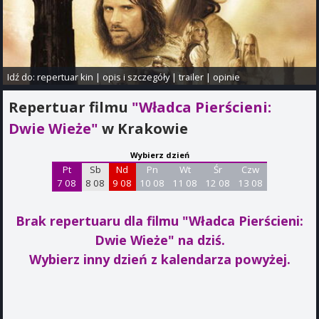
Idź do:
repertuar kin
|
opis i szczegóły
|
trailer
|
opinie
Repertuar filmu
"Władca Pierścieni:
Dwie Wieże"
w Krakowie
Wybierz dzień
Pt
Sb
Nd
Pn
Wt
Śr
Czw
7 08
8 08
9 08
10 08
11 08
12 08
13 08
Brak repertuaru dla filmu "Władca Pierścieni:
Dwie Wieże"
na dziś.
Wybierz inny dzień z kalendarza powyżej.