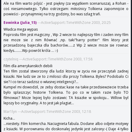
Ale na film warto pójść - jest piękny (za wyjątkiem scenariusza), a Rohan -
coś niesamowitego. Tylko ostrzegam: miłośnicy Tolkiena zapomnijcie o
powieści - przynajmniej na trzy godziny, bo was szlag trafi.
Eowinka (Julia_15)
---ActiveSupport::TimeWithZone 2003, 20:25
Władca mega wypas
Poprostu film jest magiczny , Wp 2 wieze to najlepszy film i zaden inny film
nie moze sie z nim Równać ,np. taki"harry potter" film ktory jest
przesadzoną bajeczka dla bachorów......z Wp 2 wieze moze sie rownac
kiedys.........Wp powrót króla ... :-)
czytelniq ---ActiveSupport::TimeWithZone 2003, 17:58
Film dla amerykanskich debili
Ten film zostal stworzony dla ludzi ktorzy w zyciu nie przeczytali zadnej
ksiazki. Nie ludz sie ze to z milosci dla prozy Tolkiena. Byles? Podobalo Ci
sie? I co teraz sadzisz o własnej inteligencji?...
Kumpel mi dowodzil, ze zeby dostac kase na takie przedsiewziecie trzeba
bylo splaszczyc historie Tolkiena. To po co w takim razie bylo TO
filmowac? Moze lepiej bylo zostawic TA ksiazke w spokoju... Willow byl
lepszy bo oryginalny. A to jest jak plagiat...
Mar1lyn ---ActiveSupport::TimeWithZone 2003, 12:18
Kicha...
...niestety. Film komercha. Naciagnieta fabula. Dodane albo odjete motywy
z ksiazki. W porownaniu do doskonalej jedynki jest zalosny:-( Daje 4 tylko