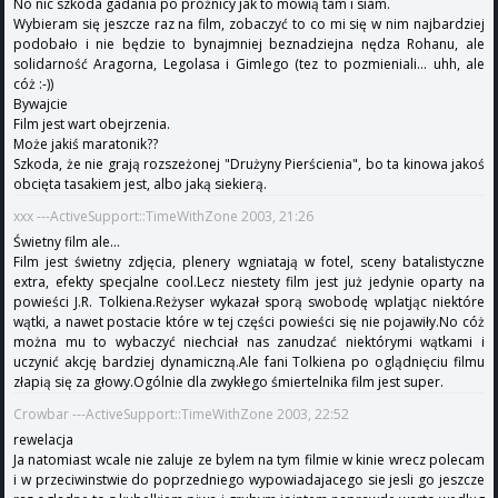
No nic szkoda gadania po próżnicy jak to mówią tam i siam.
Wybieram się jeszcze raz na film, zobaczyć to co mi się w nim najbardziej
podobało i nie będzie to bynajmniej beznadziejna nędza Rohanu, ale
solidarność Aragorna, Legolasa i Gimlego (tez to pozmieniali... uhh, ale
cóż :-))
Bywajcie
Film jest wart obejrzenia.
Może jakiś maratonik??
Szkoda, że nie grają rozszeżonej "Drużyny Pierścienia", bo ta kinowa jakoś
obcięta tasakiem jest, albo jaką siekierą.
xxx ---ActiveSupport::TimeWithZone 2003, 21:26
Świetny film ale...
Film jest świetny zdjęcia, plenery wgniatają w fotel, sceny batalistyczne
extra, efekty specjalne cool.Lecz niestety film jest już jedynie oparty na
powieści J.R. Tolkiena.Reżyser wykazał sporą swobodę wplatjąc niektóre
wątki, a nawet postacie które w tej części powieści się nie pojawiły.No cóż
można mu to wybaczyć niechciał nas zanudzać niektórymi wątkami i
uczynić akcję bardziej dynamiczną.Ale fani Tolkiena po oglądnięciu filmu
złapią się za głowy.Ogólnie dla zwykłego śmiertelnika film jest super.
Crowbar ---ActiveSupport::TimeWithZone 2003, 22:52
rewelacja
Ja natomiast wcale nie zaluje ze bylem na tym filmie w kinie wrecz polecam
i w przeciwinstwie do poprzedniego wypowiadajacego sie jesli go jeszcze