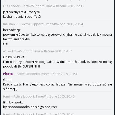
Ola Lendor ---ActiveSupport::TimeWithZone 2005, 22:19
jest sliczny i taki uroczy :D
kocham daniel radcliffe :D
malina666 ---ActiveSupport::TimeWithZone 2005, 20:54
beznadzieje
powiem krótko ten kto to wyrezyserował chyba nie czytał ksiazki jak mozna
tak zmieniac fakty?
!!!!!!
Axi ---ActiveSupport::TimeWithZone 2005, 14:07
On był SUPER!!!!
Film o Harrym Potterze obejrzałam w dniu moich urodzin. Bordzo mi się
podobał? Był SUPER!!!!!!!!!!
Photo
---ActiveSupport::TimeWithZone 2005, 21:51
Good
Każda część Harry'ego jest coraz lepsza. Nie mogę więc doczekać się
siódmej ;).
tomi ---ActiveSupport::TimeWithZone 2005, 20:46
film był spoko
był spoooooooko da sie go obejrzeć
tomi ---ActiveSupport::TimeWithZone 2005, 20:45