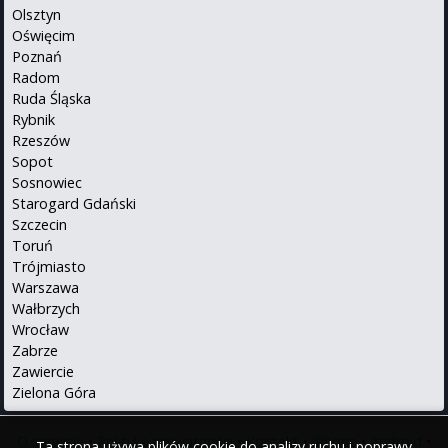
Olsztyn
Oświęcim
Poznań
Radom
Ruda Śląska
Rybnik
Rzeszów
Sopot
Sosnowiec
Starogard Gdański
Szczecin
Toruń
Trójmiasto
Warszawa
Wałbrzych
Wrocław
Zabrze
Zawiercie
Zielona Góra
O serwisie
•
Polityka prywatności
•
Kontakt
•
iPhone
•
Android
•
Ta strona używa plików cookie do analizy ruchu i poprawy