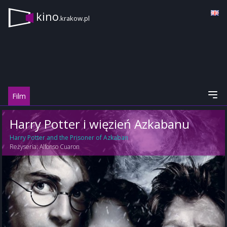
kino
.krakow.pl
Film
Harry Potter i więzień Azkabanu
Harry Potter and the Prisoner of Azkaban
Reżyseria:
Alfonso Cuaron