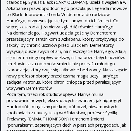
czarodziej, Syriusz Black (GARY OLDMAN), uciekł z więzienia w
Azkabanie i prawdopodobnie go poszukuje. Legenda mówi, że
to Black doprowadził Lorda Voldemorta do rodziców
Harry'ego, przyczyniając się tym samym do ich śmierci. Co
więcej - czarodziej zamierza zgładzić również Harry'ego.
Na domiar złego, Hogwart udziela gościny Dementorom,
przerażającym strażnikom z Azkabanu, którzy przybywają do
szkoły, by chronić uczniów przed Blackiem. Dementorzy
wysysają dusze swych ofiar i, na nieszczęście Harry'ego, zdają
się mieć na niego wpływ większy, niż na pozostałych uczniów.
Ich złowieszcza obecność śmiertelnie przeraża młodego
czarodzieja, który czuje się całkowicie bezbronny. Na szczęście
nowy profesor obrony przed czarną magią uczy Harry'ego
zaklęcia Patronus, które chroni chłopca przed paraliżującym
wpływem Dementorów.
Poza tym, trzeci rok studiów upływa Harrye'mu na
poznawaniu nowych, ekscytujących stworzeń, jak hippogryf
Hardodziób, magiczny pół-koń, pół-orzeł, niesamowitych
spotkaniach z nauczycielką wróżbiarstwa, profesor Sybillą
Trelawney (EMMA THOMPSON) i omenem śmierci
"ponurakiem", zapierających dech w piersiach przygodach, jak