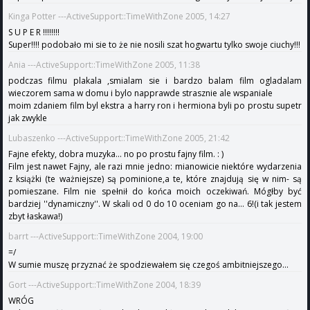
Kinga Potter ---ActiveSupport::TimeWithZone 2005, 14:27
S U P E R !!!!!!!!
Super!!!! podobało mi sie to że nie nosili szat hogwartu tylko swoje ciuchy!!!
Ania ---ActiveSupport::TimeWithZone 2005, 11:38
podczas filmu plakala ,smialam sie i bardzo balam film ogladalam
wieczorem sama w domu i bylo napprawde strasznie ale wspaniale
moim zdaniem film byl ekstra a harry ron i hermiona byli po prostu supetr
jak zwykle
Lubaszenko ---ActiveSupport::TimeWithZone 2005, 21:42
Fajne efekty, dobra muzyka... no po prostu fajny film. : )
Film jest nawet Fajny, ale razi mnie jedno: mianowicie niektóre wydarzenia
z książki (te ważniejsze) są pominione,a te, które znajdują się w nim- są
pomieszane. Film nie spełnił do końca moich oczekiwań. Mógłby być
bardziej ''dynamiczny''. W skali od 0 do 10 oceniam go na... 6!(i tak jestem
zbyt łaskawa!)
barrt ---ActiveSupport::TimeWithZone 2004, 19:00
=/
W sumie muszę przyznać że spodziewałem się czegoś ambitniejszego...
Gort ---ActiveSupport::TimeWithZone 2004, 18:39
WRÓG