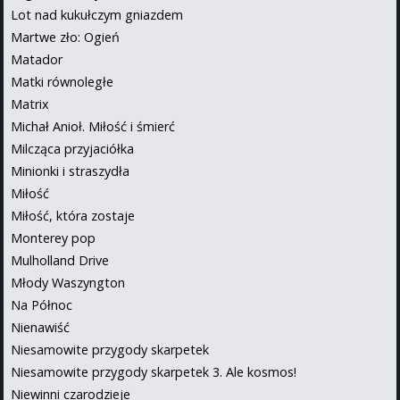
Lot nad kukułczym gniazdem
Martwe zło: Ogień
Matador
Matki równoległe
Matrix
Michał Anioł. Miłość i śmierć
Milcząca przyjaciółka
Minionki i straszydła
Miłość
Miłość, która zostaje
Monterey pop
Mulholland Drive
Młody Waszyngton
Na Północ
Nienawiść
Niesamowite przygody skarpetek
Niesamowite przygody skarpetek 3. Ale kosmos!
Niewinni czarodzieje