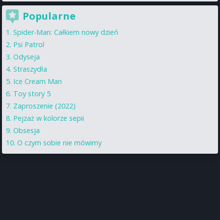
Popularne
Spider-Man: Całkiem nowy dzień
Psi Patrol
Odyseja
Straszydła
Ice Cream Man
Toy story 5
Zaproszenie (2022)
Pejzaż w kolorze sepii
Obsesja
O czym sobie nie mówimy