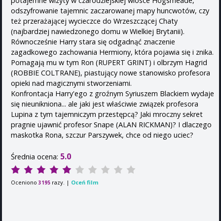
potajemne wizyty w czarodziejskiej wiosce Hogsmeade,
odszyfrowanie tajemnic zaczarowanej mapy huncwotów, czy
też przerażającej wycieczce do Wrzeszczącej Chaty
(najbardziej nawiedzonego domu w Wielkiej Brytanii).
Równocześnie Harry stara się odgadnąć znaczenie
zagadkowego zachowania Hermiony, która pojawia się i znika.
Pomagają mu w tym Ron (RUPERT GRINT) i olbrzym Hagrid
(ROBBIE COLTRANE), piastujący nowe stanowisko profesora
opieki nad magicznymi stworzeniami.
Konfrontacja Harry'ego z groźnym Syriuszem Blackiem wydaje
się nieunikniona... ale jaki jest właściwie związek profesora
Lupina z tym tajemniczym przestępcą? Jaki mroczny sekret
pragnie ujawnić profesor Snape (ALAN RICKMAN)? I dlaczego
maskotka Rona, szczur Parszywek, chce od niego uciec?
5.0
Średnia ocena:
Oceniono
razy. |
Oceń film
3195