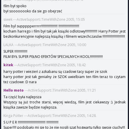
film był spoko
był soooooooko da sie go obejrzeć
siwek ---ActiveSupport::TimeWithZone 2005, 15:05
Film byl suppppperrrrr!!!!!!!!!!!!!!!!!!! !!!!!!!!!!!!!!!!!!!!!!!!
kocham harrego i film był tak jak książki odlotowy!!!!!!!!!!!!!! Harry Potter jest
bezkonkurencyjnie najlepszą książką i filmem wszechczasów !!!!!!!!!!!!!!!!!!!!!!!!!!
LALKA ---ActiveSupport::TimeWithZone 2005, 10:00
SUPER !!!!!!!!!!!!!!!
FILM BYŁ SUPER PEŁNO EFEKTÓW SPECIALNYCH KOOL!!!!!!!!!!!!!!!
kitek
---ActiveSupport::TimeWithZone 2005, 18:42
harry potter i wiezień z azkabanu są czadowi tacy super że szok
harry potter jest tak genialny że SZOK uwielbiam ten film teraz to czytam
też czadowe :D nara
Hello moto
---ActiveSupport::TimeWithZone 2005, 11:21
Ta część była najlepsza
Wszyscy są już troche starsi, więcej wiedzą, film jest ciekawszy :). Jednak
książka zawsze będzie najlepsza.
Kinga Potter ---ActiveSupport::TimeWithZone 2005, 14:28
S U P E R !!!!!!!!!!!!!!!!!!!!!!!!!!!!!!!! !!!!!!!!!!!!!!
Super!!!! podobało mi sie to że nie nosili szat hogwartu tylko swoje ciuchy!!!