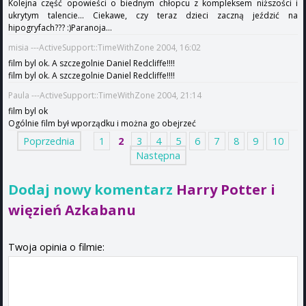
Kolejna część opowieści o biednym chłopcu z kompleksem niższości i
ukrytym talencie... Ciekawe, czy teraz dzieci zaczną jeździć na
hipogryfach??? :)Paranoja...
misia ---ActiveSupport::TimeWithZone 2004, 16:02
film byl ok. A szczegolnie Daniel Redcliffe!!!!
film byl ok. A szczegolnie Daniel Redcliffe!!!!
Paula ---ActiveSupport::TimeWithZone 2004, 21:14
film byl ok
Ogólnie film był wporządku i można go obejrzeć
Poprzednia
1
2
3
4
5
6
7
8
9
10
Następna
Dodaj nowy komentarz
Harry Potter i
więzień Azkabanu
Twoja opinia o filmie: