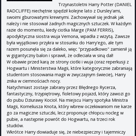
Trzynastoletni Harry Potter (DANIEL
RADCLIFFE) niechętnie spędził kolejne lato z Dursley'ami,
swoimi gburowatymi krewnymi. Zachowywał się jednak jak
należy i nie stosował żadnych magicznych sztuczek. W każdym
razie do momentu, kiedy ciotka Marge (PAM FERRIS),
apodyktyczna siostra wuja Vernona, wpadła z wizytą. Zawsze
była wyjątkowo przykra w stosunku do Harry'ego, ale tym
razem posunęła się za daleko, więc "przypadkowo" zamienił ją
w gigantyczny balon i sprawił, że odleciała w siną dal!
W obawie przed karą ze strony ciotki i wuja (oraz reperkusji z
Hogwartu i Ministerstwa Magii, które kategorycznie zabraniają
studentom stosowania magii w zwyczajnym świecie), Harry
znika w ciemnościach nocy.
Natychmiast zostaje zabrany przez Błędnego Rycerza,
fantastyczny, trzypiętrowy, fioletowy pojazd, który zawozi go
do pubu Dziurawy Kocioł. Na miejscu Harry spotyka Ministra
Magii, Korneliusza Knota, który wbrew oczekiwaniom nie karze
go za magiczne sztuczki, lecz proponuje chłopcu nocleg w
pubie, a następnie powrót do Hogwartu, na trzeci rok
studiów.
Wkrótce Harry dowiaduje się, że niebezpieczny i tajemniczy