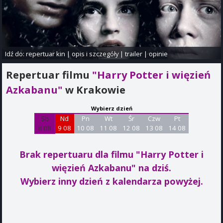
Idź do:
repertuar kin
|
opis i szczegóły
|
trailer
|
opinie
Repertuar filmu
"Harry Potter i więzień
Azkabanu"
w Krakowie
Wybierz dzień
Sb
Nd
Pn
Wt
Śr
Czw
Pt
8 08
9 08
10 08
11 08
12 08
13 08
14 08
Brak repertuaru dla filmu "Harry Potter i
więzień Azkabanu"
na dziś.
Wybierz inny dzień z kalendarza powyżej.