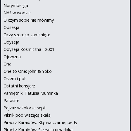
Norymberga
Nóż w wodzie
O czym sobie nie mówimy
Obsesja
Oczy szeroko zamknięte
Odyseja
Odyseja Kosmiczna - 2001
Ojczyzna
Ona
One to One: John & Yoko
Osiem i pół
Ostatni konsjerż
Pamiętniki Tatusia Muminka
Parasite
Pejzaż w kolorze sepii
Piknik pod wiszącą skałą
Piraci z Karaibów: Klątwa czarnej perły
Piraci z Karaibów: Skrzynia umarlaka