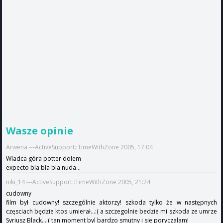
Wasze opinie
Arwena ---ActiveSupport::TimeWithZone 2005, 17:04
Wladca góra potter dolem
expecto bla bla bla nuda...
niki_14 ---ActiveSupport::TimeWithZone 2005, 21:24
cudowny
film był cudowny! szczególnie aktorzy! szkoda tylko że w następnych
częsciach będzie ktos umierał...:( a szczegolnie bedzie mi szkoda ze umrze
Syriusz Black...:( tan moment byl bardzo smutny i sie poryczalam!