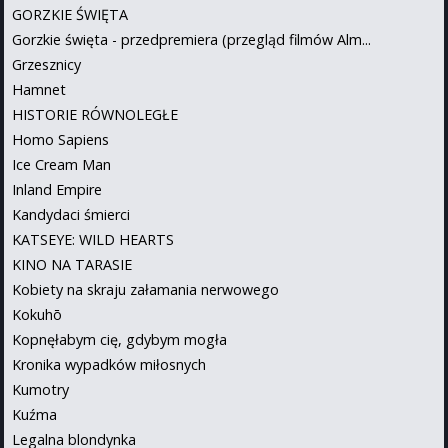
GORZKIE ŚWIĘTA
Gorzkie święta - przedpremiera (przegląd filmów Alm...
Grzesznicy
Hamnet
HISTORIE RÓWNOLEGŁE
Homo Sapiens
Ice Cream Man
Inland Empire
Kandydaci śmierci
KATSEYE: WILD HEARTS
KINO NA TARASIE
Kobiety na skraju załamania nerwowego
Kokuhō
Kopnęłabym cię, gdybym mogła
Kronika wypadków miłosnych
Kumotry
Kuźma
Legalna blondynka