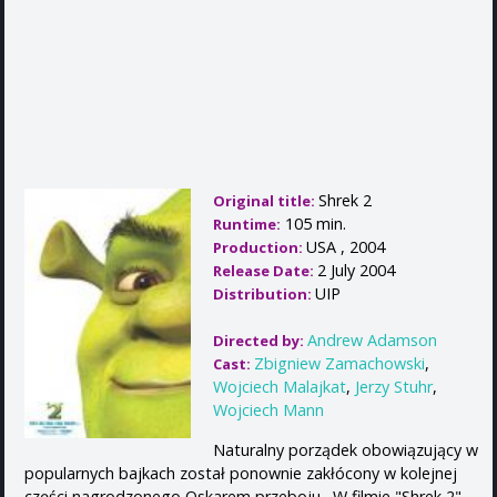
Shrek 2
Original title:
105 min.
Runtime:
USA , 2004
Production:
2 July 2004
Release Date:
UIP
Distribution:
Andrew Adamson
Directed by:
Zbigniew Zamachowski
,
Cast:
Wojciech Malajkat
,
Jerzy Stuhr
,
Wojciech Mann
Naturalny porządek obowiązujący w
popularnych bajkach został ponownie zakłócony w kolejnej
części nagrodzonego Oskarem przeboju . W filmie "Shrek 2",