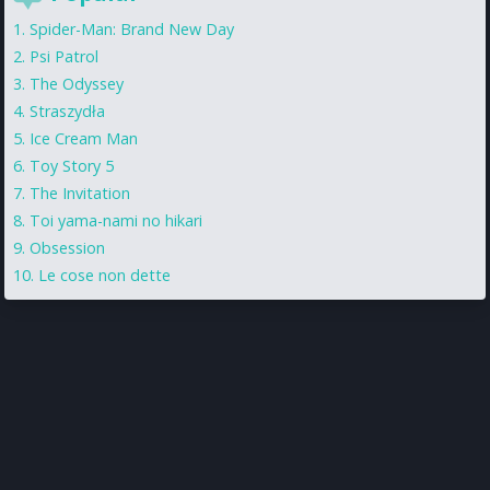
Spider-Man: Brand New Day
Psi Patrol
The Odyssey
Straszydła
Ice Cream Man
Toy Story 5
The Invitation
Toi yama-nami no hikari
Obsession
Le cose non dette