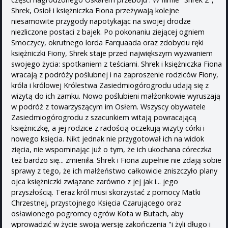
Shrek, Osioł i księżniczka Fiona przeżywają kolejne
niesamowite przygody napotykając na swojej drodze
niezliczone postaci z bajek. Po pokonaniu ziejącej ogniem
Smoczycy, okrutnego lorda Farquaada oraz zdobyciu ręki
księżniczki Fiony, Shrek staje przed największym wyzwaniem
swojego życia: spotkaniem z teściami. Shrek i księżniczka Fiona
wracają z podróży poślubnej i na zaproszenie rodziców Fiony,
króla i królowej Królestwa Zasiedmiogórogrodu udają się z
wizytą do ich zamku. Nowo poślubieni małżonkowie wyruszają
w podróż z towarzyszącym im Osłem. Wszyscy obywatele
Zasiedmiogórogrodu z szacunkiem witają powracającą
księżniczkę, a jej rodzice z radością oczekują wizyty córki i
nowego księcia. Nikt jednak nie przygotował ich na widok
zięcia, nie wspominając już o tym, że ich ukochana córeczka
też bardzo się... zmieniła. Shrek i Fiona zupełnie nie zdają sobie
sprawy z tego, że ich małżeństwo całkowicie zniszczyło plany
ojca księżniczki związane zarówno z jej jak i... jego
przyszłością. Teraz król musi skorzystać z pomocy Matki
Chrzestnej, przystojnego Księcia Czarującego oraz
osławionego pogromcy ogrów Kota w Butach, aby
wprowadzić w życie swoją wersję zakończenia "i żyli długo i