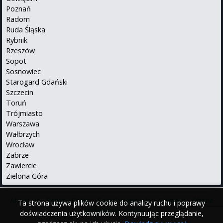
Poznań
Radom
Ruda Śląska
Rybnik
Rzeszów
Sopot
Sosnowiec
Starogard Gdański
Szczecin
Toruń
Trójmiasto
Warszawa
Wałbrzych
Wrocław
Zabrze
Zawiercie
Zielona Góra
About us
•
Privacy Policy
•
Translations info
•
Contact
•
iPhone
Ta strona używa plików cookie do analizy ruchu i poprawy
•
Android
Po polsku
doświadczenia użytkowników. Kontynuując przeglądanie,