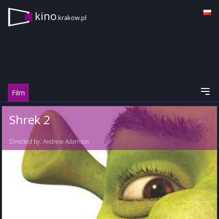
kino
.krakow.pl
Film
Shrek 2
Directed by:
Andrew Adamson