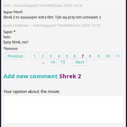
Lolo ---ActiveSupport::TimeWithZone 2004, 14:16
Super Film!!!
Shrek 2 to suuuuuper extra film. Tyle się przy nim uśmiałam :)
Jacek z krakowa ---ActiveSupport::TimeWithZone 2004, 13:18
Super *
helo
fjany filmik, nie?
*kimooo
Previous
1
2
3
4
5
6
7
8
9
10
11
...
14
15
Next
Add new comment
Shrek 2
Your opinion about the movie: