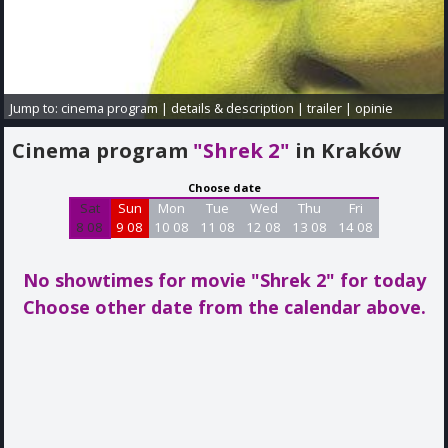
Jump to:
cinema program
|
details & description
|
trailer
|
opinie
Cinema program
"Shrek 2"
in Kraków
Choose date
Sat
Sun
Mon
Tue
Wed
Thu
Fri
8 08
9 08
10 08
11 08
12 08
13 08
14 08
No showtimes for movie "Shrek 2"
for today
Choose other date from the calendar above.