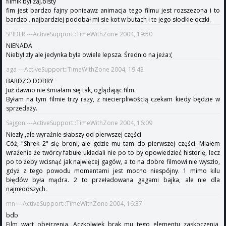
filmik był zaj.bisty
fim jest bardzo fajny ponieawz animacja tego filmu jest rozszezona i to
bardzo . najbardziej podobał mi sie kot w butach i te jego słodkie oczki.
SPIDER ---ActiveSupport::TimeWithZone 2004, 19:50
NIENADA
Niebył zły ale jedynka była owiele lepsza. Średnio na jeża:(
aga ---ActiveSupport::TimeWithZone 2004, 19:43
BARDZO DOBRY
Już dawno nie śmiałam się tak, oglądając film.
Byłam na tym filmie trzy razy, z niecierpliwością czekam kiedy będzie w
sprzedaży.
Sajgon ---ActiveSupport::TimeWithZone 2004, 16:09
Niezły ,ale wyraźnie słabszy od pierwszej części
Cóż, "Shrek 2" się broni, ale gdzie mu tam do pierwszej części. Miałem
wrażenie że twórcy fabułe układali nie po to by opowiedzieć historię, lecz
po to żeby wcisnąć jak najwięcej gagów, a to na dobre filmowi nie wyszło,
gdyż z tego powodu momentami jest mocno niespójny. 1 mimo kilu
błędów była mądra. 2 to przeładowana gagami bajka, ale nie dla
najmłodszych.
mn ---ActiveSupport::TimeWithZone 2004, 16:37
bdb
Film wart obejrzenia. Aczkolwiek brak mu tego elementu zaskoczenia,