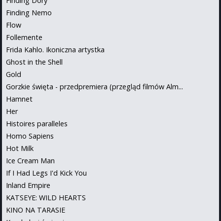
Finding Dory
Finding Nemo
Flow
Follemente
Frida Kahlo. Ikoniczna artystka
Ghost in the Shell
Gold
Gorzkie święta - przedpremiera (przegląd filmów Alm...
Hamnet
Her
Histoires paralleles
Homo Sapiens
Hot Milk
Ice Cream Man
If I Had Legs I'd Kick You
Inland Empire
KATSEYE: WILD HEARTS
KINO NA TARASIE