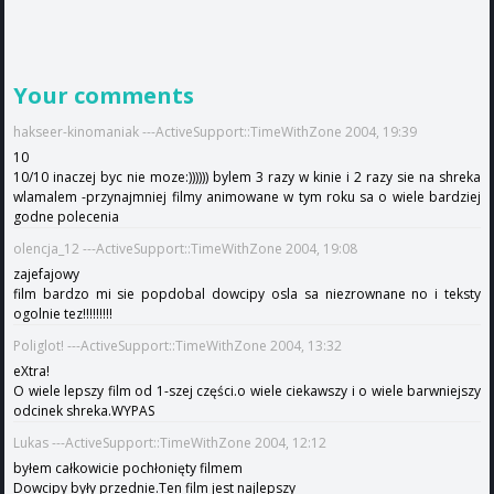
Your comments
hakseer-kinomaniak ---ActiveSupport::TimeWithZone 2004, 19:39
10
10/10 inaczej byc nie moze:)))))) bylem 3 razy w kinie i 2 razy sie na shreka
wlamalem -przynajmniej filmy animowane w tym roku sa o wiele bardziej
godne polecenia
olencja_12 ---ActiveSupport::TimeWithZone 2004, 19:08
zajefajowy
film bardzo mi sie popdobal dowcipy osla sa niezrownane no i teksty
ogolnie tez!!!!!!!!!
Poliglot! ---ActiveSupport::TimeWithZone 2004, 13:32
eXtra!
O wiele lepszy film od 1-szej części.o wiele ciekawszy i o wiele barwniejszy
odcinek shreka.WYPAS
Lukas ---ActiveSupport::TimeWithZone 2004, 12:12
byłem całkowicie pochłonięty filmem
Dowcipy były przednie.Ten film jest najlepszy