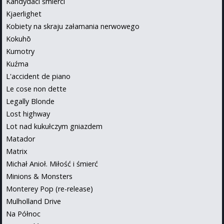
Kandydaci śmierci
Kjaerlighet
Kobiety na skraju załamania nerwowego
Kokuhō
Kumotry
Kuźma
L'accident de piano
Le cose non dette
Legally Blonde
Lost highway
Lot nad kukułczym gniazdem
Matador
Matrix
Michał Anioł. Miłość i śmierć
Minions & Monsters
Monterey Pop (re-release)
Mulholland Drive
Na Północ