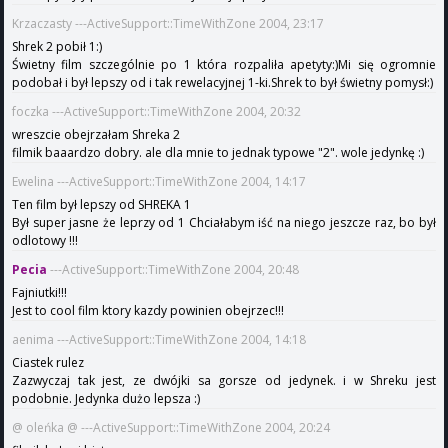
Krzaczasty ---ActiveSupport::TimeWithZone 2004, 23:17
Shrek 2 pobił 1:)
Świetny film szczególnie po 1 która rozpaliła apetyty:)Mi się ogromnie
podobał i był lepszy od i tak rewelacyjnej 1-ki.Shrek to był świetny pomysł:)
foczka ---ActiveSupport::TimeWithZone 2004, 20:32
wreszcie obejrzałam Shreka 2
filmik baaardzo dobry. ale dla mnie to jednak typowe "2". wole jedynkę :)
Ewelina ---ActiveSupport::TimeWithZone 2004, 14:17
Ten film był lepszy od SHREKA 1
Był super jasne że leprzy od 1 Chciałabym iść na niego jeszcze raz, bo był
odlotowy !!!
Pecia
---ActiveSupport::TimeWithZone 2004, 20:48
Fajniutki!!!
Jest to cool film ktory kazdy powinien obejrzec!!!
aenima ---ActiveSupport::TimeWithZone 2004, 14:18
Ciastek rulez
Zazwyczaj tak jest, ze dwójki sa gorsze od jedynek. i w Shreku jest
podobnie. Jedynka dużo lepsza :)
@ oleńka @ ---ActiveSupport::TimeWithZone 2004, 20:24