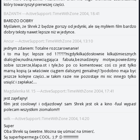
który towarzyszył pierwszej części.
BAŻANTH ---ActiveSupport::TimeWithZone 2004, 18:41
BARDZO DOBRY
Myślałem, że Shrek 2 będzie gorszy od jedynki, ale się myliłem film bardzo
dobry teksty nawet lepsze niż w jedynce.
Ancur ---ActiveSupport::TimeWithZone 2004, 13:10
jednym zdaniem: Totalne rozczarownanie!
i to ma byc lepsze od 1??????nigdy!kilka(dosłownie kilka)śmiesznych
dialogów,nudna,niewciągająca fabuła,beznadziejny motyw.powiedzmy
sobie szczerze,klapa.ot i tyle,bo po co komentowac coś co jest tylko
marną kopią (a właściwie ciągiem dalszym) genialnej1?podobno maja byc
jeszcze kolejne części...w takim razie nie pozostaje mi nic innego tylko
usiąść i zapłakać....
Magdalenka M. 15 ---ActiveSupport::TimeWithZone 2004, 17:41
jest zajefajny!
film jest coolowy! i odjazdowy! sam Shrek jest ok a kino -fuul wypas!
polecam wszystkim ziomalom!!!
wilk ---ActiveSupport::TimeWithZone 2004, 14:20
Super
Oba Shreki są świetne. Można się uśmiać na śmierć.
Są superhipermega COOL. :) ;P :D !!!!!!!!!!!!!!!!