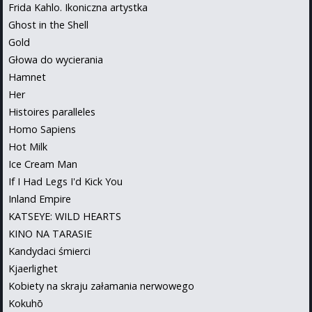
Frida Kahlo. Ikoniczna artystka
Ghost in the Shell
Gold
Głowa do wycierania
Hamnet
Her
Histoires paralleles
Homo Sapiens
Hot Milk
Ice Cream Man
If I Had Legs I'd Kick You
Inland Empire
KATSEYE: WILD HEARTS
KINO NA TARASIE
Kandydaci śmierci
Kjaerlighet
Kobiety na skraju załamania nerwowego
Kokuhō