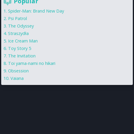
Popular
Spider-Man: Brand New Day
Psi Patrol
The Odyssey
Straszydła
Ice Cream Man
Toy Story 5
The Invitation
Toi yama-nami no hikari
Obsession
Vaiana