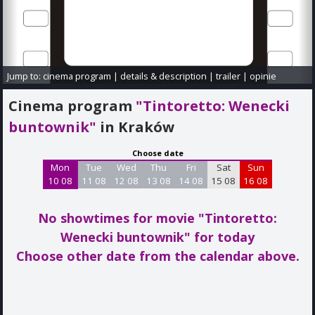
Jump to:
cinema program
|
details & description
|
trailer
|
opinie
Cinema program
"Tintoretto: Wenecki
buntownik"
in Kraków
Choose date
Mon
Tue
Wed
Thu
Fri
Sat
Sun
10 08
11 08
12 08
13 08
14 08
15 08
16 08
No showtimes for movie "Tintoretto:
Wenecki buntownik"
for today
Choose other date from the calendar above.