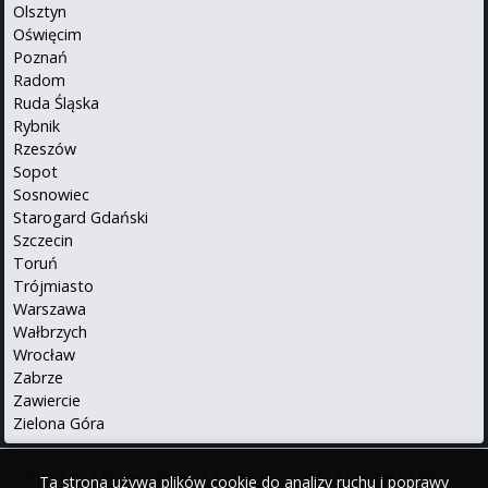
Olsztyn
Oświęcim
Poznań
Radom
Ruda Śląska
Rybnik
Rzeszów
Sopot
Sosnowiec
Starogard Gdański
Szczecin
Toruń
Trójmiasto
Warszawa
Wałbrzych
Wrocław
Zabrze
Zawiercie
Zielona Góra
About us
•
Privacy Policy
•
Translations info
•
Contact
•
iPhone
Ta strona używa plików cookie do analizy ruchu i poprawy