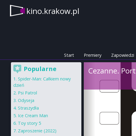
kino.krakow.pl
Start
Premiery
Zapowiedzi
Popularne
Cezanne. Port
Spider-Man: Całkiem nowy
dzień
Psi Patrol
Odyseja
Straszydła
Ice Cream Man
Toy story 5
Zaproszenie (2022)