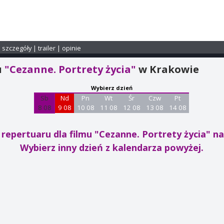
i szczegóły
|
trailer
|
opinie
u
"Cezanne. Portrety życia"
w Krakowie
Wybierz dzień
Sb
Nd
Pn
Wt
Śr
Czw
Pt
8 08
9 08
10 08
11 08
12 08
13 08
14 08
 repertuaru dla filmu "Cezanne. Portrety życia"
na
Wybierz inny dzień z kalendarza powyżej.