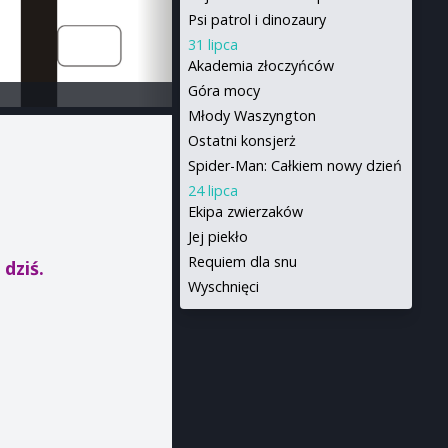
Psi patrol i dinozaury
31 lipca
Akademia złoczyńców
Góra mocy
Młody Waszyngton
Ostatni konsjerż
Spider-Man: Całkiem nowy dzień
24 lipca
Ekipa zwierzaków
Jej piekło
Requiem dla snu
 dziś.
Wyschnięci