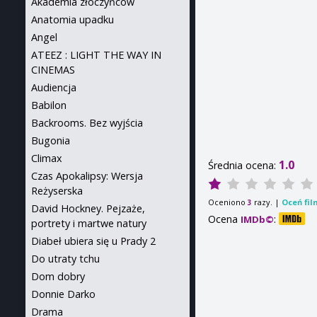
Akademia złoczyńców
Anatomia upadku
Angel
ATEEZ : LIGHT THE WAY IN
CINEMAS
Audiencja
Babilon
Backrooms. Bez wyjścia
Bugonia
Climax
1.0
Średnia ocena:
Czas Apokalipsy: Wersja
Reżyserska
Oceniono
razy. |
Oceń fil
3
David Hockney. Pejzaże,
Ocena
:
IMDb©
portrety i martwe natury
Diabeł ubiera się u Prady 2
Do utraty tchu
Dom dobry
Donnie Darko
Drama