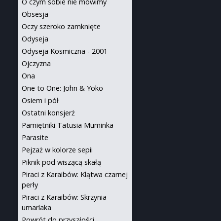
O czym sobie nie mówimy
Obsesja
Oczy szeroko zamknięte
Odyseja
Odyseja Kosmiczna - 2001
Ojczyzna
Ona
One to One: John & Yoko
Osiem i pół
Ostatni konsjerż
Pamiętniki Tatusia Muminka
Parasite
Pejzaż w kolorze sepii
Piknik pod wiszącą skałą
Piraci z Karaibów: Klątwa czarnej
perły
Piraci z Karaibów: Skrzynia
umarlaka
Powrót do przyszłości