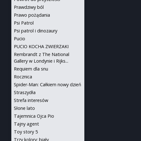
Prawdziwy ból
Prawo pożądania
Psi Patrol
Psi patrol i dinozaury
Pucio
PUCIO KOCHA ZWIERZAKI
Rembrandt z The National
Gallery w Londynie i Rijks...
Requiem dla snu
Rocznica
Spider-Man: Całkiem nowy dzień
Straszydła
Strefa interesów
Słone lato
Tajemnica Ojca Pio
Tajny agent
Toy story 5
Trzy kolory: biały