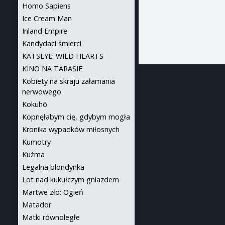
Homo Sapiens
Ice Cream Man
Inland Empire
Kandydaci śmierci
KATSEYE: WILD HEARTS
KINO NA TARASIE
Kobiety na skraju załamania
nerwowego
Kokuhō
Kopnęłabym cię, gdybym mogła
Kronika wypadków miłosnych
Kumotry
Kuźma
Legalna blondynka
Lot nad kukułczym gniazdem
Martwe zło: Ogień
Matador
Matki równoległe