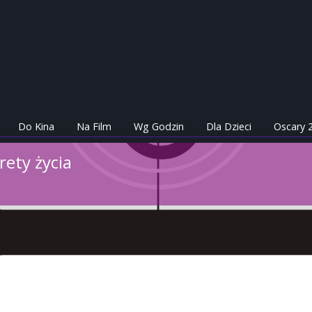
Do Kina
Na Film
Wg Godzin
Dla Dzieci
Oscary 
rety życia