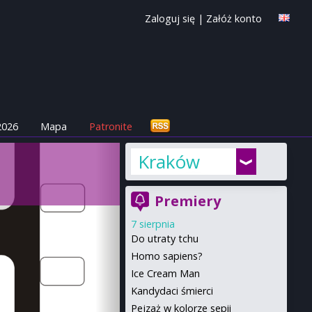
Zaloguj się
|
Załóż konto
2026
Mapa
Patronite
Kraków
Premiery
7 sierpnia
Do utraty tchu
Homo sapiens?
Ice Cream Man
Kandydaci śmierci
Pejzaż w kolorze sepii