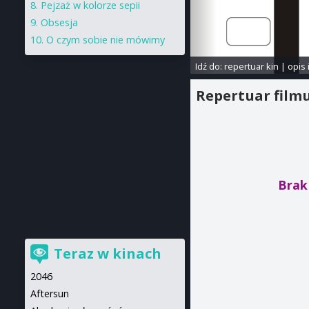
Pejzaż w kolorze sepii
Obsesja
O czym sobie nie mówimy
Idź do:
repertuar kin
|
opis 
Repertuar film
Brak
Teraz w kinach
2046
Aftersun