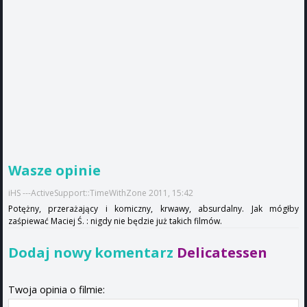
Wasze opinie
iHS ---ActiveSupport::TimeWithZone 2011, 15:42
Potężny, przerażający i komiczny, krwawy, absurdalny. Jak mógłby
zaśpiewać Maciej Ś. : nigdy nie będzie już takich filmów.
Dodaj nowy komentarz
Delicatessen
Twoja opinia o filmie: