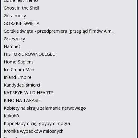
Gdzie jest Nemo
Ghost in the Shell
Góra mocy
GORZKIE ŚWIĘTA
Gorzkie święta - przedpremiera (przegląd filmów Alm...
Grzesznicy
Hamnet
HISTORIE RÓWNOLEGŁE
Homo Sapiens
Ice Cream Man
Inland Empire
Kandydaci śmierci
KATSEYE: WILD HEARTS
KINO NA TARASIE
Kobiety na skraju załamania nerwowego
Kokuhō
Kopnęłabym cię, gdybym mogła
Kronika wypadków miłosnych