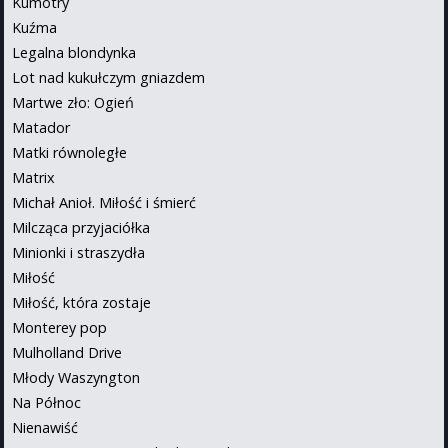
Kumotry
Kuźma
Legalna blondynka
Lot nad kukułczym gniazdem
Martwe zło: Ogień
Matador
Matki równoległe
Matrix
Michał Anioł. Miłość i śmierć
Milcząca przyjaciółka
Minionki i straszydła
Miłość
Miłość, która zostaje
Monterey pop
Mulholland Drive
Młody Waszyngton
Na Północ
Nienawiść