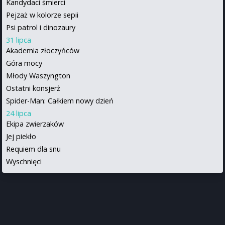
Kandydaci śmierci
Pejzaż w kolorze sepii
Psi patrol i dinozaury
31 lipca
Akademia złoczyńców
Góra mocy
Młody Waszyngton
Ostatni konsjerż
Spider-Man: Całkiem nowy dzień
24 lipca
Ekipa zwierzaków
Jej piekło
Requiem dla snu
Wyschnięci