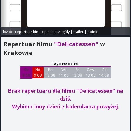
Idź do:
repertuar kin
|
opis i szczegóły
|
trailer
|
opinie
Repertuar filmu
"Delicatessen"
w
Krakowie
Wybierz dzień
Sb
Nd
Pn
Wt
Śr
Czw
Pt
8 08
9 08
10 08
11 08
12 08
13 08
14 08
Brak repertuaru dla filmu "Delicatessen"
na
dziś.
Wybierz inny dzień z kalendarza powyżej.