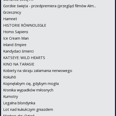
Gorzkie święta - przedpremiera (przegląd filmów Alm...
Grzesznicy
Hamnet
HISTORIE RÓWNOLEGŁE
Homo Sapiens
Ice Cream Man
Inland Empire
Kandydaci śmierci
KATSEYE: WILD HEARTS
KINO NA TARASIE
Kobiety na skraju załamania nerwowego
Kokuhō
Kopnęłabym cię, gdybym mogła
Kronika wypadków miłosnych
Kumotry
Legalna blondynka
Lot nad kukułczym gniazdem
Martwe zło: Ogień