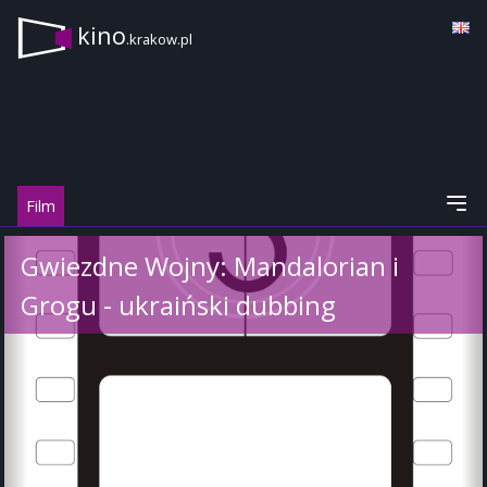
kino
.krakow.pl
Film
Gwiezdne Wojny: Mandalorian i
Grogu - ukraiński dubbing