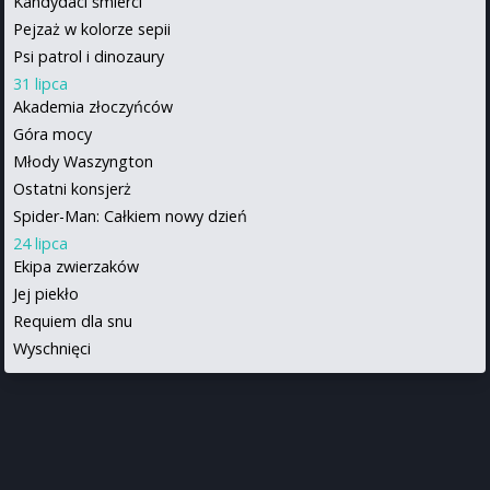
Kandydaci śmierci
Pejzaż w kolorze sepii
Psi patrol i dinozaury
31 lipca
Akademia złoczyńców
Góra mocy
Młody Waszyngton
Ostatni konsjerż
Spider-Man: Całkiem nowy dzień
24 lipca
Ekipa zwierzaków
Jej piekło
Requiem dla snu
Wyschnięci