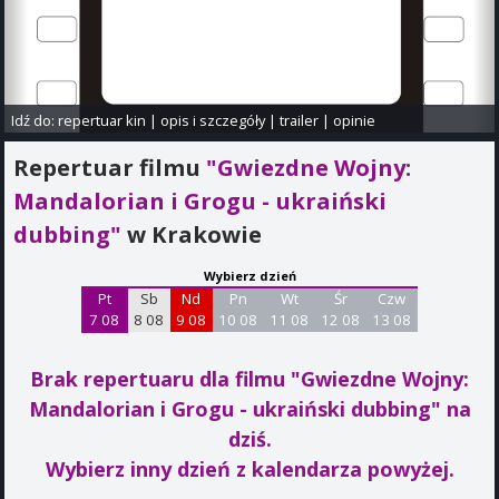
Idź do:
repertuar kin
|
opis i szczegóły
|
trailer
|
opinie
Repertuar filmu
"Gwiezdne Wojny:
Mandalorian i Grogu - ukraiński
dubbing"
w Krakowie
Wybierz dzień
Pt
Sb
Nd
Pn
Wt
Śr
Czw
7 08
8 08
9 08
10 08
11 08
12 08
13 08
Brak repertuaru dla filmu "Gwiezdne Wojny:
Mandalorian i Grogu - ukraiński dubbing"
na
dziś.
Wybierz inny dzień z kalendarza powyżej.