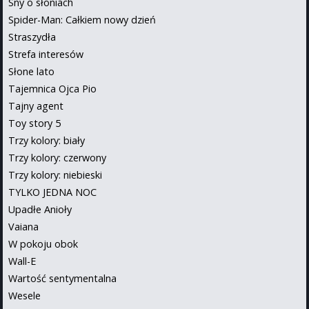
Sny o słoniach
Spider-Man: Całkiem nowy dzień
Straszydła
Strefa interesów
Słone lato
Tajemnica Ojca Pio
Tajny agent
Toy story 5
Trzy kolory: biały
Trzy kolory: czerwony
Trzy kolory: niebieski
TYLKO JEDNA NOC
Upadłe Anioły
Vaiana
W pokoju obok
Wall-E
Wartość sentymentalna
Wesele