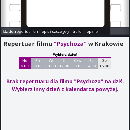
Idź do:
repertuar kin
|
opis i szczegóły
|
trailer
|
opinie
Repertuar filmu
"Psychoza"
w Krakowie
Wybierz dzień
Nd
Pn
Wt
Śr
Czw
Pt
Sb
9 08
10 08
11 08
12 08
13 08
14 08
15 08
Brak repertuaru dla filmu "Psychoza"
na dziś.
Wybierz inny dzień z kalendarza powyżej.