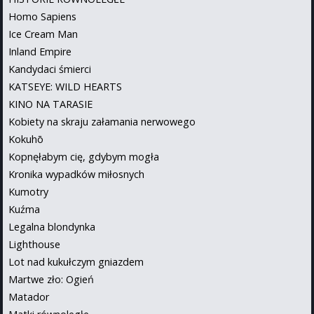
Homo Sapiens
Ice Cream Man
Inland Empire
Kandydaci śmierci
KATSEYE: WILD HEARTS
KINO NA TARASIE
Kobiety na skraju załamania nerwowego
Kokuhō
Kopnęłabym cię, gdybym mogła
Kronika wypadków miłosnych
Kumotry
Kuźma
Legalna blondynka
Lighthouse
Lot nad kukułczym gniazdem
Martwe zło: Ogień
Matador