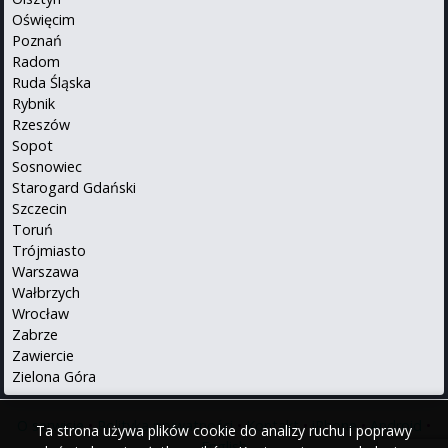
Oświęcim
Poznań
Radom
Ruda Śląska
Rybnik
Rzeszów
Sopot
Sosnowiec
Starogard Gdański
Szczecin
Toruń
Trójmiasto
Warszawa
Wałbrzych
Wrocław
Zabrze
Zawiercie
Zielona Góra
O serwisie
•
Polityka prywatności
•
Kontakt
•
iPhone
•
Android
•
Ta strona używa plików cookie do analizy ruchu i poprawy
English