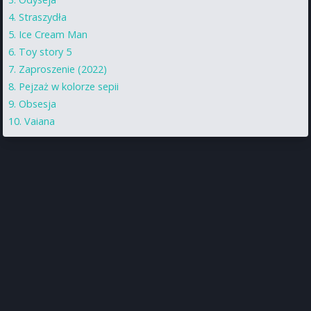
Straszydła
Ice Cream Man
Toy story 5
Zaproszenie (2022)
Pejzaż w kolorze sepii
Obsesja
Vaiana