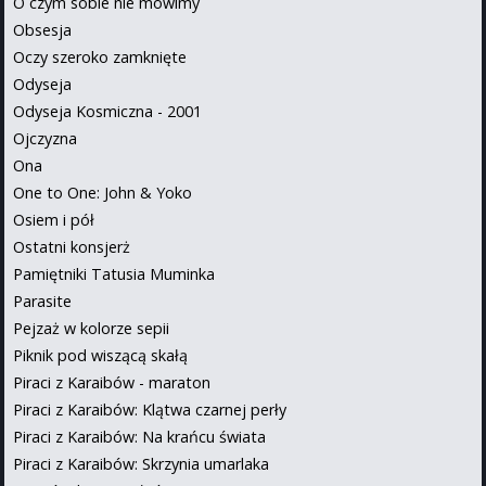
O czym sobie nie mówimy
Obsesja
Oczy szeroko zamknięte
Odyseja
Odyseja Kosmiczna - 2001
Ojczyzna
Ona
One to One: John & Yoko
Osiem i pół
Ostatni konsjerż
Pamiętniki Tatusia Muminka
Parasite
Pejzaż w kolorze sepii
Piknik pod wiszącą skałą
Piraci z Karaibów - maraton
Piraci z Karaibów: Klątwa czarnej perły
Piraci z Karaibów: Na krańcu świata
Piraci z Karaibów: Skrzynia umarlaka