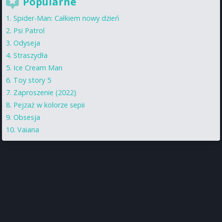
Popularne
Spider-Man: Całkiem nowy dzień
Psi Patrol
Odyseja
Straszydła
Ice Cream Man
Toy story 5
Zaproszenie (2022)
Pejzaż w kolorze sepii
Obsesja
Vaiana