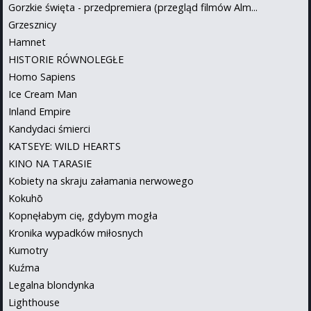
Gorzkie święta - przedpremiera (przegląd filmów Alm...
Grzesznicy
Hamnet
HISTORIE RÓWNOLEGŁE
Homo Sapiens
Ice Cream Man
Inland Empire
Kandydaci śmierci
KATSEYE: WILD HEARTS
KINO NA TARASIE
Kobiety na skraju załamania nerwowego
Kokuhō
Kopnęłabym cię, gdybym mogła
Kronika wypadków miłosnych
Kumotry
Kuźma
Legalna blondynka
Lighthouse