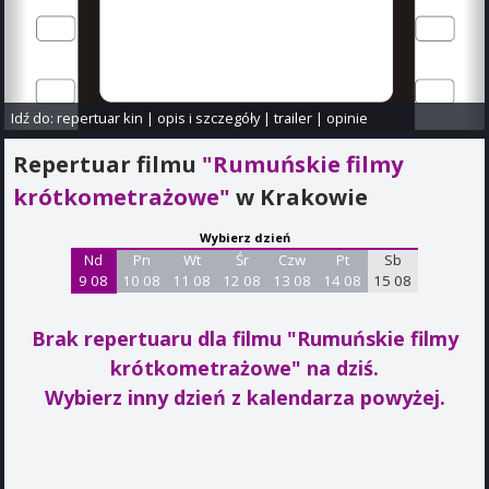
Idź do:
repertuar kin
|
opis i szczegóły
|
trailer
|
opinie
Repertuar filmu
"Rumuńskie filmy
krótkometrażowe"
w Krakowie
Wybierz dzień
Nd
Pn
Wt
Śr
Czw
Pt
Sb
9 08
10 08
11 08
12 08
13 08
14 08
15 08
Brak repertuaru dla filmu "Rumuńskie filmy
krótkometrażowe"
na dziś.
Wybierz inny dzień z kalendarza powyżej.