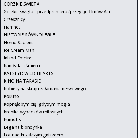
GORZKIE ŚWIĘTA
Gorzkie święta - przedpremiera (przegląd filmów Alm...
Grzesznicy
Hamnet
HISTORIE RÓWNOLEGŁE
Homo Sapiens
Ice Cream Man
Inland Empire
Kandydaci śmierci
KATSEYE: WILD HEARTS
KINO NA TARASIE
Kobiety na skraju załamania nerwowego
Kokuhō
Kopnęłabym cię, gdybym mogła
Kronika wypadków miłosnych
Kumotry
Legalna blondynka
Lot nad kukułczym gniazdem