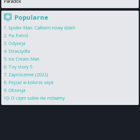
Paradox
Popularne
Spider-Man: Całkiem nowy dzień
Psi Patrol
Odyseja
Straszydła
Ice Cream Man
Toy story 5
Zaproszenie (2022)
Pejzaż w kolorze sepii
Obsesja
O czym sobie nie mówimy