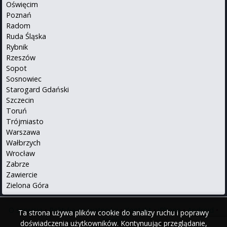
Oświęcim
Poznań
Radom
Ruda Śląska
Rybnik
Rzeszów
Sopot
Sosnowiec
Starogard Gdański
Szczecin
Toruń
Trójmiasto
Warszawa
Wałbrzych
Wrocław
Zabrze
Zawiercie
Zielona Góra
O serwisie
•
Polityka prywatności
•
Kontakt
•
iPhone
•
Android
•
Ta strona używa plików cookie do analizy ruchu i poprawy
English
doświadczenia użytkowników. Kontynuując przeglądanie,