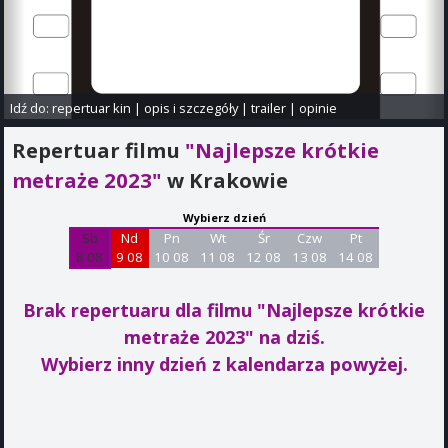
Idź do:
repertuar kin
|
opis i szczegóły
|
trailer
|
opinie
Repertuar filmu
"Najlepsze krótkie
metraże 2023"
w Krakowie
Wybierz dzień
Sb
Nd
Pn
Wt
Śr
Czw
Pt
8 08
9 08
10 08
11 08
12 08
13 08
14 08
Brak repertuaru dla filmu "Najlepsze krótkie
metraże 2023"
na dziś.
Wybierz inny dzień z kalendarza powyżej.