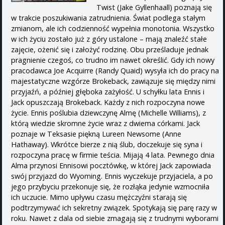
Twist (Jake Gyllenhaall) poznają się
w trakcie poszukiwania zatrudnienia. Świat podlega stałym
zmianom, ale ich codzienność wypełnia monotonia. Wszystko
w ich życiu zostało już z góry ustalone – mają znaleźć stałe
zajęcie, ożenić się i założyć rodzinę. Obu prześladuje jednak
pragnienie czegoś, co trudno im nawet określić. Gdy ich nowy
pracodawca Joe Acquirre (Randy Quaid) wysyła ich do pracy na
majestatyczne wzgórze Brokeback, zawiązuje się między nimi
przyjaźń, a później głęboka zażyłość. U schyłku lata Ennis i
Jack opuszczają Brokeback. Każdy z nich rozpoczyna nowe
życie. Ennis poślubia dziewczynę Almę (Michelle Williams), z
którą wiedzie skromne życie wraz z dwiema córkami. Jack
poznaje w Teksasie piękną Lureen Newsome (Anne
Hathaway). Wkrótce bierze z nią ślub, doczekuje się syna i
rozpoczyna pracę w firmie teścia. Mijają 4 lata. Pewnego dnia
Alma przynosi Ennisowi pocztówkę, w której Jack zapowiada
swój przyjazd do Wyoming. Ennis wyczekuje przyjaciela, a po
jego przybyciu przekonuje się, że rozłąka jedynie wzmocniła
ich uczucie. Mimo upływu czasu mężczyźni starają się
podtrzymywać ich sekretny związek. Spotykają się parę razy w
roku. Nawet z dala od siebie zmagają się z trudnymi wyborami