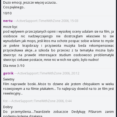
Duzo emocji, jeszcze więcej uczucia..
Cos pięknego..
10/10
nertu
---ActiveSupport::TimeWithZone 2006, 15:03
moze byc
pod wplywem przeczytanych opinii i wysokiej oceny udalam sie na film, ja
osobiscie nic nadzwyczajengo nie dostrzeglam wlasciwie to sie
wynudzilam jak mops, jesli ktos ma ochote pospac sobie w kinie to mysle
ze piekne krajobrazy i przyzwoita muzyka beda rekompensowac
przyciezkawa akcje...a szkoda bo przeciez z ta tematyka mozna bylo
stworzyc na prawde interesujace studium osobowosci problematyki
stworzyc ciekawe postacie, mnie nic w nich nie ujelo, bylo nudno!
Dla mnie 3 /10
gotrik
---ActiveSupport::TimeWithZone 2006, 20:12
Świetny
Film naprawde boski...Może to dziwne ale jestem chłopakiem w wieku
rozwojowym a na filmie płakałem... To najlepszy dowód na to ze film jest
rewelecyjny...
Kst ---ActiveSupport::TimeWithZone 2006, 0:44
Dobry
Do przemyślenia....Twardziele zobaczcie Dedykuję PISiurom zanim
podejmą kolejne działania.....