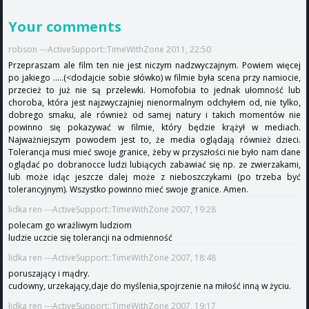
Your comments
robson ---ActiveSupport::TimeWithZone 2011, 22:50
Przepraszam ale film ten nie jest niczym nadzwyczajnym. Powiem więcej
po jakiego .....(<dodajcie sobie słówko) w filmie była scena przy namiocie,
przecież to już nie są przelewki. Homofobia to jednak ułomność lub
choroba, która jest najzwyczajniej nienormalnym odchyłem od, nie tylko,
dobrego smaku, ale również od samej natury i takich momentów nie
powinno się pokazywać w filmie, który będzie krążył w mediach.
Najważniejszym powodem jest to, że media oglądają również dzieci.
Tolerancja musi mieć swoje granice, żeby w przyszłości nie było nam dane
oglądać po dobranocce ludzi lubiących zabawiać się np. ze zwierzakami,
lub może idąc jeszcze dalej może z nieboszczykami (po trzeba być
tolerancyjnym). Wszystko powinno mieć swoje granice. Amen.
lidka ren ---ActiveSupport::TimeWithZone 2007, 19:28
polecam go wrażliwym ludziom
ludzie uczcie się tolerancji na odmienność
lidka ren ---ActiveSupport::TimeWithZone 2007, 18:48
poruszający i mądry.
cudowny, urzekający,daje do myślenia,spojrzenie na miłość inną w życiu.
lidka ren ---ActiveSupport::TimeWithZone 2007, 19:17