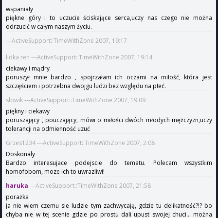
wspaniały
piękne góry i to uczucie ściskające serca,uczy nas czego nie można
odrzucić w całym naszym życiu.
---ActiveSupport::TimeWithZone 2007, 19:17
lidka ren ---ActiveSupport::TimeWithZone 2007, 19:14
ciekawy i mądry
poruszył mnie bardzo , spojrzałam ich oczami na miłość, która jest
szczęściem i potrzebna dwojgu ludzi bez względu na płeć.
slowik ---ActiveSupport::TimeWithZone 2007, 19:09
piękny i ciekawy
poruszający , pouczający, mówi o miłości dwóch młodych mężczyzn,uczy
tolerancji na odmienność uzuć
Grzes1234 ---ActiveSupport::TimeWithZone 2007, 2:08
Doskonaly
Bardzo interesujace podejscie do tematu. Polecam wszystkim
homofobom, moze ich to uwrazliwi!
haruka
---ActiveSupport::TimeWithZone 2007, 21:58
porażka
ja nie wiem czemu sie ludzie tym zachwycają, gdzie tu delikatność?!? bo
chyba nie w tej scenie gdzie po prostu dali upust swojej chuci... można