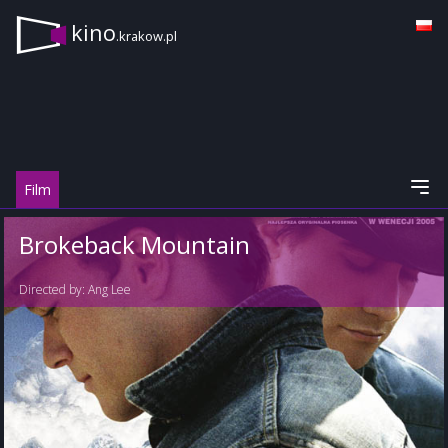
kino
.krakow.pl
Film
Brokeback Mountain
Directed by:
Ang Lee