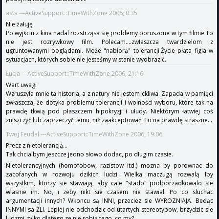
asta ---ActiveSupport::TimeWithZone 2006, 0:35
Nie żałuję
Po wyjściu z kina nadal rozstrząsa się problemy poruszone w tym filmie.To
nie jest rozrywkowy film. Polecam....zwłaszcza twardzielom z
ugruntowanymi poglądami. Może "nabiorą" tolerancji.Życie płata figla w
sytuacjach, których sobie nie jesteśmy w stanie wyobrazić.
Łucja ---ActiveSupport::TimeWithZone 2006, 21:16
Wart uwagi
Wzruszyła mnie ta historia, a z natury nie jestem ckliwa. Zapada w pamięci
zwłaszcza, że dotyka problemu tolerancji i wolności wyboru, które tak na
prawdę tkwią pod płaszczem hipokryzji i ułudy. Niektórym łatwiej coś
zniszczyć lub zaprzeczyć temu, niż zaakceptować. To na prawdę straszne...
Twoj Feudal ---ActiveSupport::TimeWithZone 2006, 19:06
Precz z nietolerancją...
Tak chcialbym jeszcze jedno słowo dodac, po długim czasie.
Nietolerancyjnych (homofobow, razistow itd.) mozna by porownac do
zacofanych w rozwoju dzikich ludzi. Wielka maczugą rozwalą łby
wszystkim, ktorzy sie stawiają, aby cale "stado" podporzadkowalo sie
wlasnie im. No, i zeby nikt sie czasem nie stawial. Po co sluchac
argumentacji innych? Wkoncu są INNI, przeciez sie WYROZNIAJA. Bedąc
INNYMI sa ŻLI. Lepiej nie odchodzic od utartych stereotypow, brzydzic sie
ludzmi, tylko dlatego ze nie robią tego, co my?...