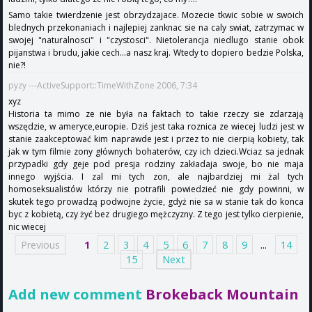
Samo takie twierdzenie jest obrzydzajace. Mozecie tkwic sobie w swoich
blednych przekonaniach i najlepiej zanknac sie na caly swiat, zatrzymac w
swojej "naturalnosci" i "czystosci". Nietolerancja niedlugo stanie obok
pijanstwa i brudu, jakie cech...a nasz kraj. Wtedy to dopiero bedzie Polska,
nie?!
pyzy ---ActiveSupport::TimeWithZone 2006, 7:34
xyz
Historia ta mimo ze nie była na faktach to takie rzeczy sie zdarzają
wszędzie, w ameryce,europie. Dziś jest taka roznica ze wiecej ludzi jest w
stanie zaakceptować kim naprawde jest i przez to nie cierpią kobiety, tak
jak w tym filmie zony głównych bohaterów, czy ich dzieci.Wciaz sa jednak
przypadki gdy geje pod presja rodziny zakładaja swoje, bo nie maja
innego wyjścia. I zal mi tych zon, ale najbardziej mi żal tych
homoseksualistów którzy nie potrafili powiedzieć nie gdy powinni, w
skutek tego prowadzą podwojne życie, gdyż nie sa w stanie tak do konca
byc z kobietą, czy żyć bez drugiego mężczyzny. Z tego jest tylko cierpienie,
nic wiecej
Previous
1
2
3
4
5
6
7
8
9
...
14
15
Next
Add new comment
Brokeback Mountain