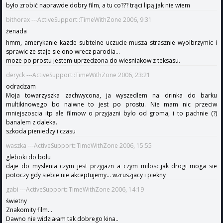
było zrobić naprawde dobry film, a tu co??? trąci lipą jak nie wiem
bithorax ---ActiveSupport::TimeWithZone 2006, 9:31
żenada
hmm, amerykanie kazde subtelne uczucie musza strasznie wyolbrzymic i
sprawic ze staje sie ono wrecz parodia...
moze po prostu jestem uprzedzona do wiesniakow z teksasu.
deryck ---ActiveSupport::TimeWithZone 2006, 23:21
odradzam
Moja towarzyszka zachwycona, ja wyszedlem na drinka do barku
multikinowego bo naiwne to jest po prostu. Nie mam nic przeciw
mniejszoscia itp ale filmow o przyjazni bylo od groma, i to pachnie (?)
banalem z daleka.
szkoda pieniedzy i czasu
waszka ---ActiveSupport::TimeWithZone 2006, 15:55
gleboki do bolu
daje do myslenia czym jest przyjazn a czym milosc.jak drogi moga sie
potoczy gdy siebie nie akceptujemy... wzruszjacy i piekny
gabi ---ActiveSupport::TimeWithZone 2006, 14:19
świetny
Znakomity film...
Dawno nie widziałam tak dobrego kina..