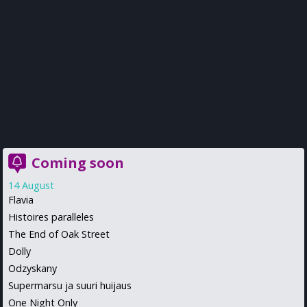
Coming soon
14 August
Flavia
Histoires paralleles
The End of Oak Street
Dolly
Odzyskany
Supermarsu ja suuri huijaus
One Night Only