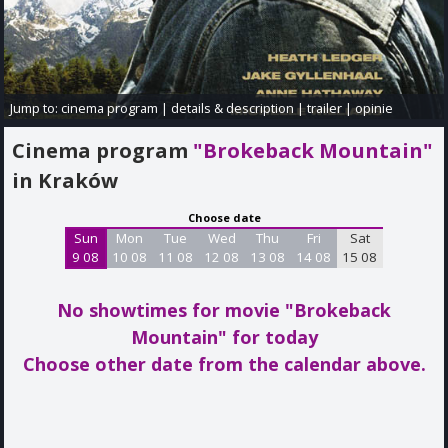
Jump to:
cinema program
|
details & description
|
trailer
|
opinie
Cinema program
"Brokeback Mountain"
in Kraków
Choose date
Sun
Mon
Tue
Wed
Thu
Fri
Sat
9 08
10 08
11 08
12 08
13 08
14 08
15 08
No showtimes for movie "Brokeback
Mountain"
for today
Choose other date from the calendar above.