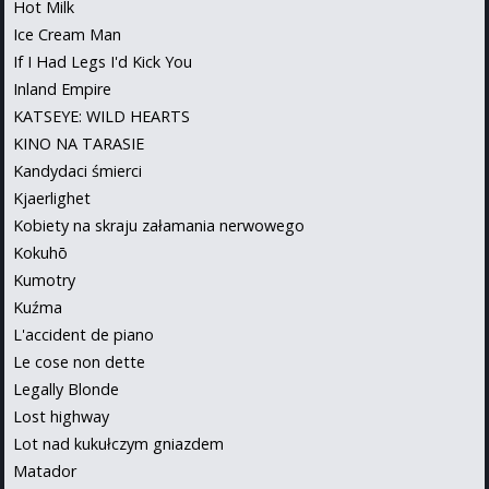
Hot Milk
Ice Cream Man
If I Had Legs I'd Kick You
Inland Empire
KATSEYE: WILD HEARTS
KINO NA TARASIE
Kandydaci śmierci
Kjaerlighet
Kobiety na skraju załamania nerwowego
Kokuhō
Kumotry
Kuźma
L'accident de piano
Le cose non dette
Legally Blonde
Lost highway
Lot nad kukułczym gniazdem
Matador