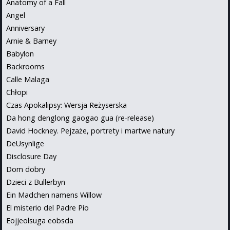
Anatomy of a Fall
Angel
Anniversary
Arnie & Barney
Babylon
Backrooms
Calle Malaga
Chłopi
Czas Apokalipsy: Wersja Reżyserska
Da hong denglong gaogao gua (re-release)
David Hockney. Pejzaże, portrety i martwe natury
DeUsynlige
Disclosure Day
Dom dobry
Dzieci z Bullerbyn
Ein Madchen namens Willow
El misterio del Padre Pío
Eojjeolsuga eobsda