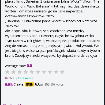
plakat ­filmu „Ballerina. Z uniwersum Johna Wicka” („From The
World of John Wick. Ballerina” – tyt. org). Już dziś dziennikarze
Rotten Tomatoes umieścili go na liście najbardziej
oczekiwanych filmów roku 2025.
„Ballerina. Z uniwersum Johna Wicka” w kinach od 6 czerwca
2025 roku.
Akcja spin-offu kultowej serii osadzona jest między
wydarzeniami trzeciej i czwartej części losów Johna Wicka.
Tym razem w roli głównej walecznej Eve producenci obsadzili
Anę de Armas, jedną z najgorętszych gwiazd Hollywood. Eve
jest biegła w walce wręcz i perfekcyjnie włada każdym typem
broni. Zabójczyni zrobi wszystko, by dopaść mordercę ojca.
0.0
Average rate:
votes. |
Rate movie
0
rate:
6.8
IMDb©
159,807 votes
/10