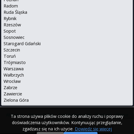
Radom
Ruda Śląska
Rybnik
Rzeszów
Sopot
Sosnowiec
Starogard Gdański
Szczecin
Toruń
Trójmiasto
Warszawa
Wałbrzych
Wrocław
Zabrze
Zawiercie
Zielona Góra
About us
•
Privacy Policy
•
Translations info
•
Contact
•
iPhone
Ta strona używa plików cookie do analizy ruchu i poprawy
•
Android
Po polsku
doświadczenia użytkowników. Kontynuując przeglądanie,
zgadzasz się na ich użycie.
Dowiedz się więcej