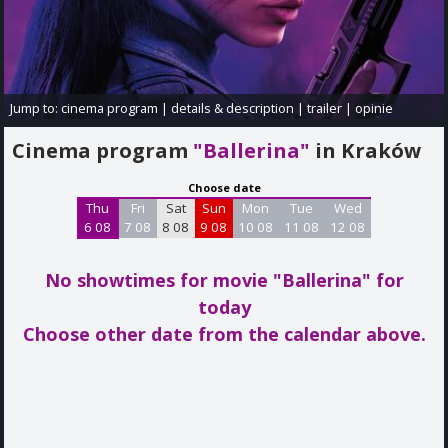
Jump to:
cinema program
|
details & description
|
trailer
|
opinie
Cinema program
"Ballerina"
in Kraków
Choose date
Thu
Fri
Sat
Sun
Mon
Tue
Wed
6 08
7 08
8 08
9 08
10 08
11 08
12 08
No showtimes for movie "Ballerina"
for
today
Choose other date from the calendar above.