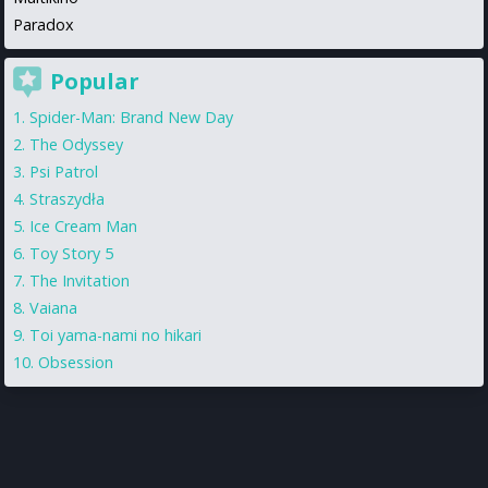
Paradox
Popular
Spider-Man: Brand New Day
The Odyssey
Psi Patrol
Straszydła
Ice Cream Man
Toy Story 5
The Invitation
Vaiana
Toi yama-nami no hikari
Obsession