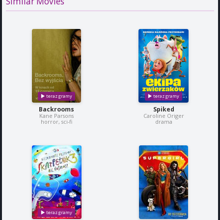
Similar Movies
Backrooms
Spiked
Kane Parsons
Caroline Origer
horror, sci-fi
drama