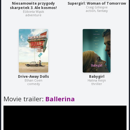
Niesamowite przygody
Supergirl: Woman of Tomorrow
Craig Gillespie
skarpetek 3. Ale kosmos!
action, fantasy
Elżbieta Wąsik
adventure
Drive-Away Dolls
Babygirl
Ethan Coen
Halina Reijn
comedy
thriller
Movie trailer:
Ballerina