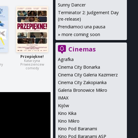
Sunny Dancer
Terminator 2: Judgement Day
(re-release)
Prendiamoci una pausa
»
more coming soon
Cinemas
Przepiękne!
Agrafka
Katarzyna
ry
Priwieziencew
Cinema City Bonarka
comedy
Cinema City Galeria Kazimierz
Cinema City Zakopianka
Galeria Bronowice Mikro
IMAX
Kijów
Kino Kika
Kino Mikro
Kino Pod Baranami
Kino Pod Baranami ASP