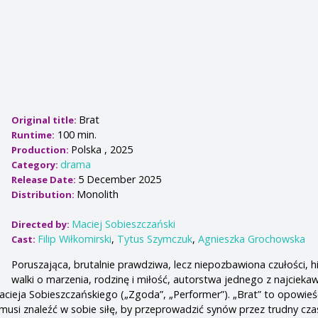
Brat
Original title:
100 min.
Runtime:
Polska , 2025
Production:
drama
Category:
5 December 2025
Release Date:
Monolith
Distribution:
Maciej Sobieszczański
Directed by:
Filip Wiłkomirski
,
Tytus Szymczuk
,
Agnieszka Grochowska
Cast:
Poruszająca, brutalnie prawdziwa, lecz niepozbawiona czułości, hi
walki o marzenia, rodzinę i miłość, autorstwa jednego z najcieka
acieja Sobieszczańskiego („Zgoda”, „Performer”). „Brat” to opowieś
 musi znaleźć w sobie siłę, by przeprowadzić synów przez trudny cza