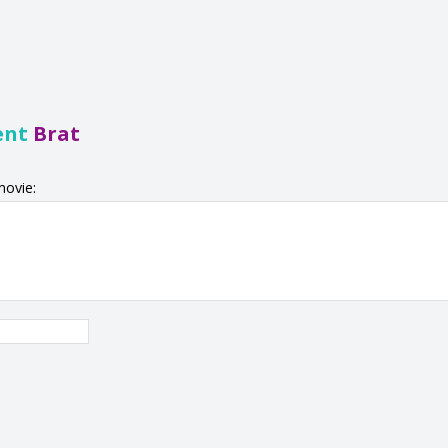
ent
Brat
movie: