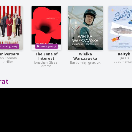
nniversary
The Zone of
Wielka
Bałtyk
Jan Komasa
Iga Lis
Interest
Warszawska
thriller
documenta
Jonathan Glazer
Bartłomiej Ignaciuk
drama
rat