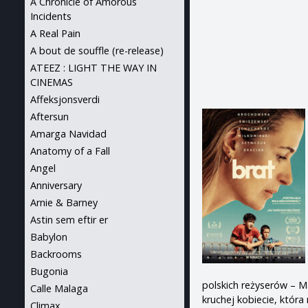
A Chronicle of Amorous
Incidents
A Real Pain
A bout de souffle (re-release)
ATEEZ : LIGHT THE WAY IN
CINEMAS
Affeksjonsverdi
Aftersun
Amarga Navidad
Anatomy of a Fall
Angel
Anniversary
Arnie & Barney
Astin sem eftir er
Babylon
Backrooms
Bugonia
polskich reżyserów – M
Calle Malaga
kruchej kobiecie, która
Climax