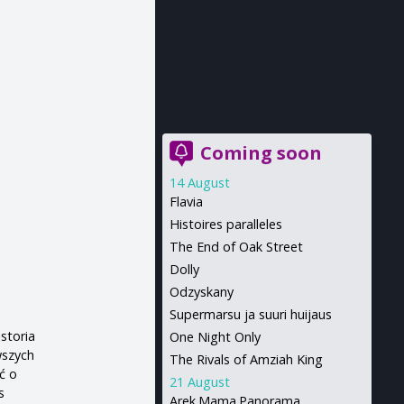
Coming soon
14 August
Flavia
Histoires paralleles
The End of Oak Street
Dolly
Odzyskany
Supermarsu ja suuri huijaus
storia
One Night Only
wszych
The Rivals of Amziah King
ć o
21 August
s
Arek.Mama.Panorama