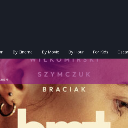
on
By Cinema
By Movie
By Hour
For Kids
Oscar
zański