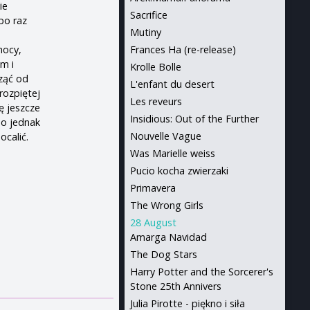
ie
Sacrifice
po raz
Mutiny
mocy,
Frances Ha (re-release)
m i
Krolle Bolle
cząć od
L'enfant du desert
rozpiętej
Les reveurs
ę jeszcze
Insidious: Out of the Further
To jednak
Nouvelle Vague
ocalić.
Was Marielle weiss
Pucio kocha zwierzaki
Primavera
The Wrong Girls
28 August
Amarga Navidad
The Dog Stars
Harry Potter and the Sorcerer's
Stone 25th Annivers
Julia Pirotte - piękno i siła