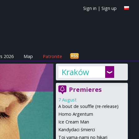
Sign in
|
Sign up
s 2026
Map
Patronite
Kraków
Premieres
7 August
A bout de souffle (re-release)
Homo Argentum
Ice Cream Man
Kandydaci śmierci
Toi yama-nami no hikari