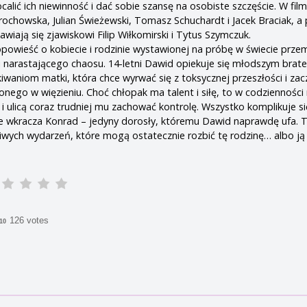
calić ich niewinność i dać sobie szansę na osobiste szczęście. W film
ochowska, Julian Świeżewski, Tomasz Schuchardt i Jacek Braciak, a 
awiają się zjawiskowi Filip Wiłkomirski i Tytus Szymczuk.
opowieść o kobiecie i rodzinie wystawionej na próbę w świecie prze
 i narastającego chaosu. 14-letni Dawid opiekuje się młodszym brate
iwaniom matki, która chce wyrwać się z toksycznej przeszłości i za
ego w więzieniu. Choć chłopak ma talent i siłę, to w codzienności 
 ulicą coraz trudniej mu zachować kontrolę. Wszystko komplikuje si
cie wkracza Konrad – jedyny dorosły, któremu Dawid naprawdę ufa. 
iwych wydarzeń, które mogą ostatecznie rozbić tę rodzinę… albo ją 
126 votes
/10