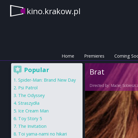
kino.krakow.pl
Home
Premieres
Coming So
Popular
Brat
Spider-Man: Brand New Day
Directed by:
Maciej Sobieszc
Psi Patrol
The Odyssey
Straszydła
Ice Cream Man
Toy Story 5
The Invitation
Toi yama-nami no hikari