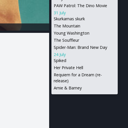
PAW Patrol: The Dino Movie
31 July
Skurkarnas skurk
The Mountain
Young Washington
The Souffleur
Spider-Man: Brand New Day
24 July
Spiked
Her Private Hell
Requiem for a Dream (re-
release)
Arnie & Barney