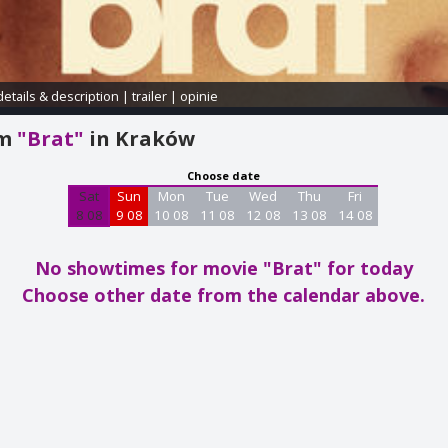
details & description
|
trailer
|
opinie
am
"Brat"
in Kraków
Choose date
Sat
Sun
Mon
Tue
Wed
Thu
Fri
8 08
9 08
10 08
11 08
12 08
13 08
14 08
No showtimes for movie "Brat"
for today
Choose other date from the calendar above.