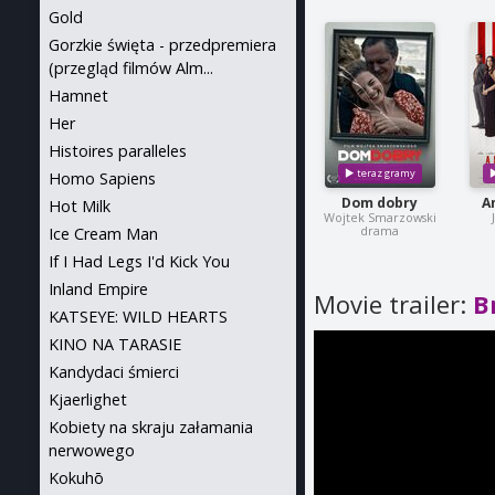
Gold
Gorzkie święta - przedpremiera
(przegląd filmów Alm...
Hamnet
Her
Histoires paralleles
Homo Sapiens
Dom dobry
A
Hot Milk
Wojtek Smarzowski
drama
Ice Cream Man
If I Had Legs I'd Kick You
Inland Empire
Movie trailer:
B
KATSEYE: WILD HEARTS
KINO NA TARASIE
Kandydaci śmierci
Kjaerlighet
Kobiety na skraju załamania
nerwowego
Kokuhō