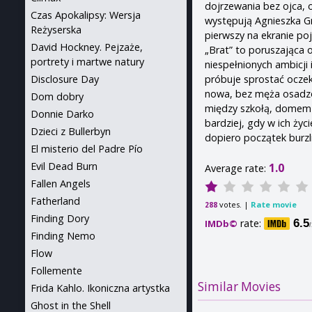
dojrzewania bez ojca, o
Czas Apokalipsy: Wersja
występują Agnieszka Gr
Reżyserska
pierwszy na ekranie poj
David Hockney. Pejzaże,
„Brat” to poruszająca 
portrety i martwe natury
niespełnionych ambicji
próbuje sprostać oczek
Disclosure Day
nowa, bez męża osadzon
Dom dobry
między szkołą, domem i
Donnie Darko
bardziej, gdy w ich ży
Dzieci z Bullerbyn
dopiero początek burzl
El misterio del Padre Pío
Evil Dead Burn
1.0
Average rate:
Fallen Angels
Fatherland
votes. |
Rate movie
288
Finding Dory
rate:
6.5
IMDb©
Finding Nemo
Flow
Follemente
Similar Movies
Frida Kahlo. Ikoniczna artystka
Ghost in the Shell