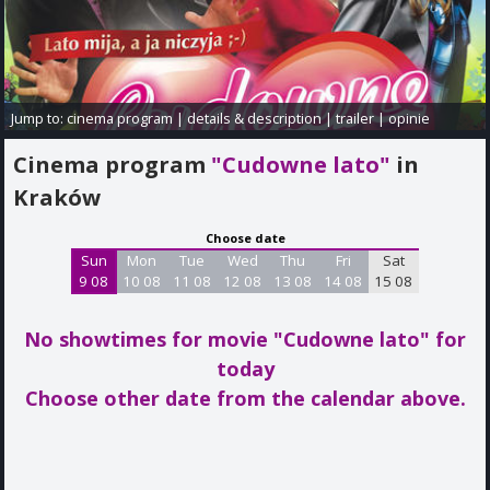
Jump to:
cinema program
|
details & description
|
trailer
|
opinie
Cinema program
"Cudowne lato"
in
Kraków
Choose date
Sun
Mon
Tue
Wed
Thu
Fri
Sat
9 08
10 08
11 08
12 08
13 08
14 08
15 08
No showtimes for movie "Cudowne lato"
for
today
Choose other date from the calendar above.