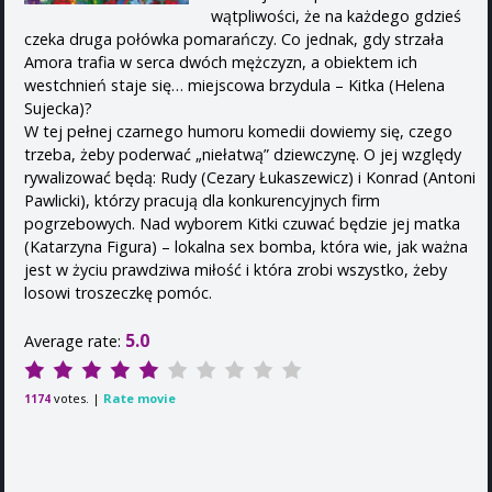
wątpliwości, że na każdego gdzieś
czeka druga połówka pomarańczy. Co jednak, gdy strzała
Amora trafia w serca dwóch mężczyzn, a obiektem ich
westchnień staje się… miejscowa brzydula – Kitka (Helena
Sujecka)?
W tej pełnej czarnego humoru komedii dowiemy się, czego
trzeba, żeby poderwać „niełatwą” dziewczynę. O jej względy
rywalizować będą: Rudy (Cezary Łukaszewicz) i Konrad (Antoni
Pawlicki), którzy pracują dla konkurencyjnych firm
pogrzebowych. Nad wyborem Kitki czuwać będzie jej matka
(Katarzyna Figura) – lokalna sex bomba, która wie, jak ważna
jest w życiu prawdziwa miłość i która zrobi wszystko, żeby
losowi troszeczkę pomóc.
5.0
Average rate:
votes. |
Rate movie
1174