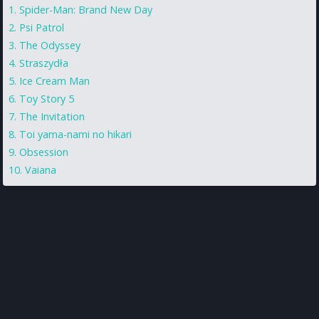
Spider-Man: Brand New Day
Psi Patrol
The Odyssey
Straszydła
Ice Cream Man
Toy Story 5
The Invitation
Toi yama-nami no hikari
Obsession
Vaiana