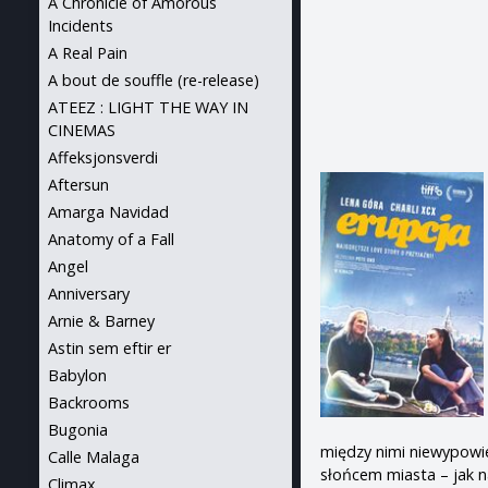
A Chronicle of Amorous
Incidents
A Real Pain
A bout de souffle (re-release)
ATEEZ : LIGHT THE WAY IN
CINEMAS
Affeksjonsverdi
Aftersun
Amarga Navidad
Anatomy of a Fall
Angel
Anniversary
Arnie & Barney
Astin sem eftir er
Babylon
Backrooms
Bugonia
między nimi niewypowie
Calle Malaga
słońcem miasta – jak n
Climax