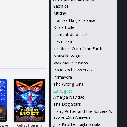
Sacrifice
Mutiny
Frances Ha (re-release)
Krolle Bolle
L'enfant du desert
Les reveurs
Insidious: Out of the Further
Nouvelle Vague
Was Marielle weiss
Pucio kocha zwierzaki
Primavera
The Wrong Girls
28 August
Amarga Navidad
The Dog Stars
Harry Potter and the Sorcerer's
Stone 25th Annivers
Julia Pirotte - piękno i siła
ów w
Reflection in a