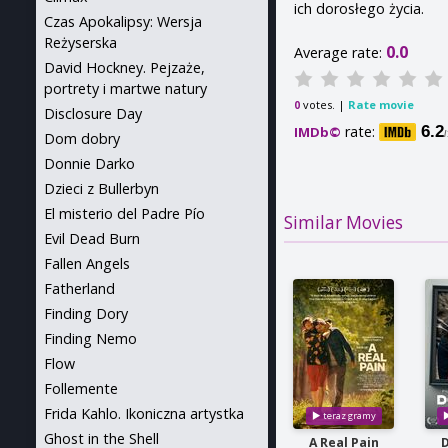
ich dorosłego życia.
Czas Apokalipsy: Wersja
Reżyserska
0.0
Average rate:
David Hockney. Pejzaże,
portrety i martwe natury
votes. |
Rate movie
0
Disclosure Day
rate:
6.2
IMDb©
Dom dobry
Donnie Darko
Dzieci z Bullerbyn
El misterio del Padre Pío
Similar Movies
Evil Dead Burn
Fallen Angels
Fatherland
Finding Dory
Finding Nemo
Flow
Follemente
Frida Kahlo. Ikoniczna artystka
Ghost in the Shell
A Real Pain