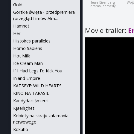
Jesse Eisenberg
Woj
Gold
drama, comedy
Gorzkie święta - przedpremiera
(przegląd filmów Alm...
Hamnet
Movie trailer:
E
Her
Histoires paralleles
Homo Sapiens
Hot Milk
Ice Cream Man
If I Had Legs I'd Kick You
Inland Empire
KATSEYE: WILD HEARTS
KINO NA TARASIE
Kandydaci śmierci
Kjaerlighet
Kobiety na skraju załamania
nerwowego
Kokuhō