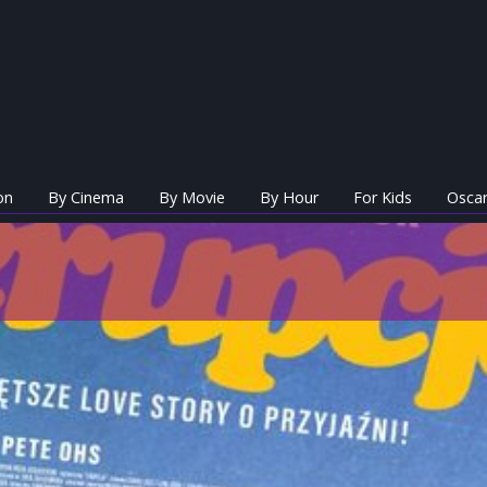
on
By Cinema
By Movie
By Hour
For Kids
Oscar