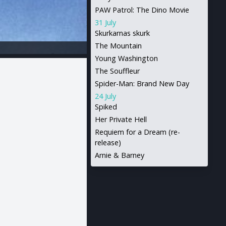
PAW Patrol: The Dino Movie
31 July
Skurkarnas skurk
The Mountain
Young Washington
The Souffleur
Spider-Man: Brand New Day
24 July
Spiked
Her Private Hell
Requiem for a Dream (re-
release)
Arnie & Barney