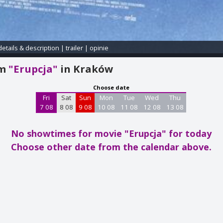
details & description
|
trailer
|
opinie
am
"Erupcja"
in Kraków
Choose date
Fri
Sat
Sun
Mon
Tue
Wed
Thu
7 08
8 08
9 08
10 08
11 08
12 08
13 08
No showtimes for movie "Erupcja"
for today
Choose other date from the calendar above.