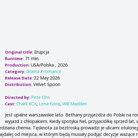
Erupcja
Original title:
71 min.
Runtime:
USA/Polska , 2026
Production:
drama
/
romance
Category:
22 May 2026
Release Date:
Velvet Spoon
Distribution:
Pete Ohs
Directed by:
Charli XCX
,
Lena Góra
,
Will Madden
Cast:
Jest upalne warszawskie lato. Bethany przyjeżdża do Polski na r
wyjazd z chłopakiem. Kiedy spotyka Nel, przyjaciółkę sprzed lat,
dziana chemia. Tęsknota za beztroską prowadzi je ulicami otulone
ajdalej od miejsca, w którym będą musiały podjąć decyzje ważące n