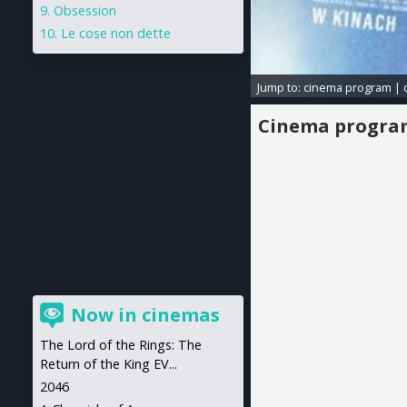
Obsession
Le cose non dette
Jump to:
cinema program
|
Cinema progr
Now in cinemas
The Lord of the Rings: The
Return of the King EV...
2046