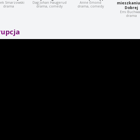
tek Smarzowski
Dag Johan Haugerud
Anne Emond
mieszkaniu
drama
drama, comedy
drama, comedy
Dobrej
Emi Buchwa
drama
rupcja