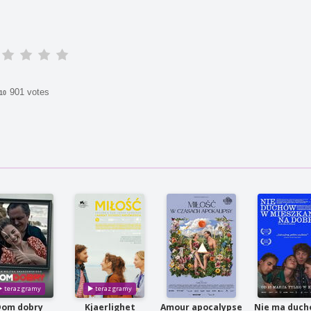
901 votes
/10
Dom dobry
Kjaerlighet
Amour apocalypse
Nie ma duch