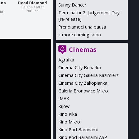
 na
Dead Diamond
Sunny Dancer
Helene Cattet
thriller
ld
Terminator 2: Judgement Day
(re-release)
Prendiamoci una pausa
»
more coming soon
Cinemas
Agrafka
Cinema City Bonarka
Cinema City Galeria Kazimierz
Cinema City Zakopianka
Galeria Bronowice Mikro
IMAX
Kijów
Kino Kika
Kino Mikro
Kino Pod Baranami
Kino Pod Baranami ASP