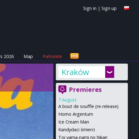
Sign in
|
Sign up
s 2026
Map
Patronite
Kraków
Premieres
7 August
A bout de souffle (re-release)
Homo Argentum
Ice Cream Man
Kandydaci śmierci
Toi yama-nami no hikari