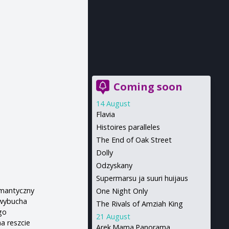
Coming soon
14 August
Flavia
Histoires paralleles
The End of Oak Street
Dolly
Odzyskany
Supermarsu ja suuri huijaus
omantyczny
One Night Only
 wybucha
The Rivals of Amziah King
go
21 August
a reszcie
Arek.Mama.Panorama