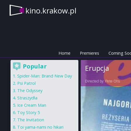
kino.krakow.pl
Home
Premieres
Coming So
Popular
Erupcja
Spider-Man: Brand New Day
Directed by:
Pete Ohs
Psi Patrol
The Odyssey
Straszydła
Ice Cream Man
Toy Story 5
The Invitation
Toi yama-nami no hikari