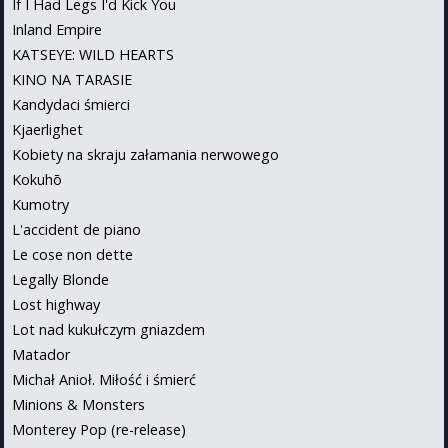
If I Had Legs I'd Kick You
Inland Empire
KATSEYE: WILD HEARTS
KINO NA TARASIE
Kandydaci śmierci
Kjaerlighet
Kobiety na skraju załamania nerwowego
Kokuhō
Kumotry
L'accident de piano
Le cose non dette
Legally Blonde
Lost highway
Lot nad kukułczym gniazdem
Matador
Michał Anioł. Miłość i śmierć
Minions & Monsters
Monterey Pop (re-release)