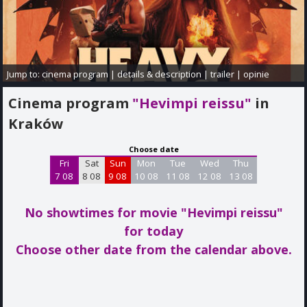
Jump to:
cinema program
|
details & description
|
trailer
|
opinie
Cinema program
"Hevimpi reissu"
in
Kraków
Choose date
Fri
Sat
Sun
Mon
Tue
Wed
Thu
7 08
8 08
9 08
10 08
11 08
12 08
13 08
No showtimes for movie "Hevimpi reissu"
for today
Choose other date from the calendar above.