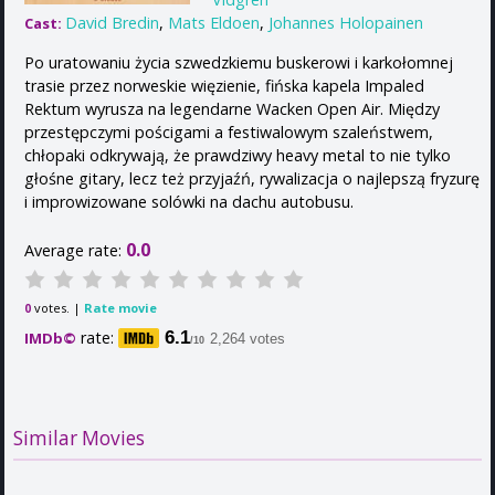
David Bredin
,
Mats Eldoen
,
Johannes Holopainen
Cast:
Po uratowaniu życia szwedzkiemu buskerowi i karkołomnej
trasie przez norweskie więzienie, fińska kapela Impaled
Rektum wyrusza na legendarne Wacken Open Air. Między
przestępczymi pościgami a festiwalowym szaleństwem,
chłopaki odkrywają, że prawdziwy heavy metal to nie tylko
głośne gitary, lecz też przyjaźń, rywalizacja o najlepszą fryzurę
i improwizowane solówki na dachu autobusu.
0.0
Average rate:
votes. |
Rate movie
0
rate:
6.1
IMDb©
2,264 votes
/10
Similar Movies