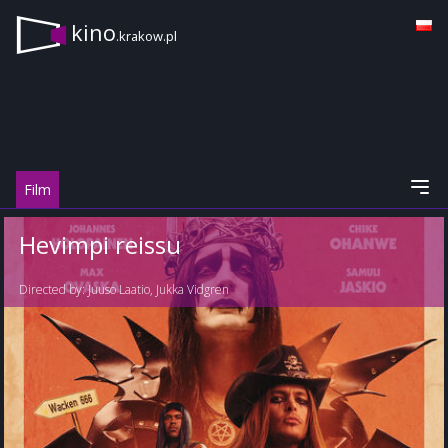
kino
.krakow.pl
Film
Hevimpi reissu
Directed by:
Juuso Laatio
,
Jukka Vidgren