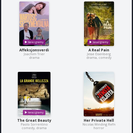
Affeksjonsverdi
A Real Pain
Joachim Trier
Jesse Eisenberg
drama
drama, comedy
The Great Beauty
Her Private Hell
Paolo Sorrentino
Nicolas Winding Refn
comedy, drama
horror