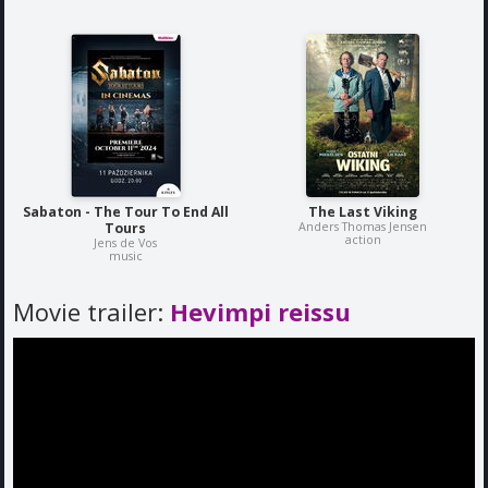
Sabaton - The Tour To End All
The Last Viking
Anders Thomas Jensen
Tours
action
Jens de Vos
music
Movie trailer:
Hevimpi reissu