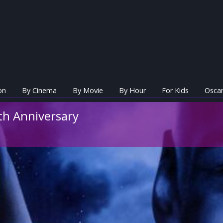
on
By Cinema
By Movie
By Hour
For Kids
Oscar
th Anniversary