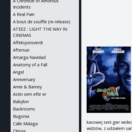
A Chronicle of Amorous
Incidents
A Real Pain
A bout de souffle (re-release)
ATEEZ : LIGHT THE WAY IN
CINEMAS
Affeksjonsverdi
Aftersun
Amarga Navidad
Anatomy of a Fall
Angel
Anniversary
Arnie & Barney
Astin sem eftir er
Babylon
Backrooms
Bugonia
kasowej serii gier wide
Calle Malaga
widzów, z udziałem sa
Climax