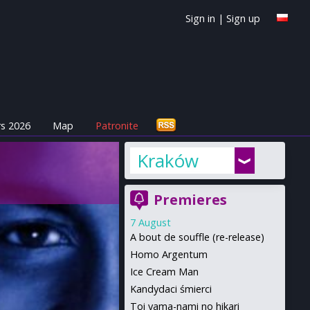
Sign in
|
Sign up
s 2026
Map
Patronite
Kraków
Premieres
7 August
A bout de souffle (re-release)
Homo Argentum
Ice Cream Man
Kandydaci śmierci
Toi yama-nami no hikari