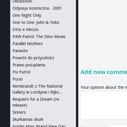
Obsession
Odyseja Kosmiczna - 2001
One Night Only
One to One: John & Yoko
Otto e Mezzo
PAW Patrol: The Dino Movie
Parallel Mothers
Parasite
Powrót do przyszłości
Prawo pożądania
Add new comm
Psi Patrol
Pucio
Rembrandt z The National
Your opinion about the 
Gallery w Londynie i Rijks...
Requiem for a Dream (re-
release)
Sinners
Skurkarnas skurk
Spider-Man: Brand New Day