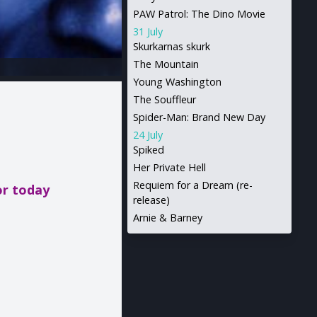
PAW Patrol: The Dino Movie
31 July
Skurkarnas skurk
The Mountain
Young Washington
The Souffleur
Spider-Man: Brand New Day
24 July
Spiked
Her Private Hell
Requiem for a Dream (re-
or today
release)
Arnie & Barney