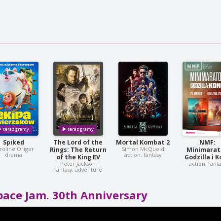
Spiked
The Lord of the
Mortal Kombat 2
NMF:
roline Origer
Simon McQuoid
Rings: The Return
Minimarat
drama
action, fantasy
of the King EV
Godzilla i 
Peter Jackson
action, fant
fantasy, adventure
pace Jam. 30th Anniversary