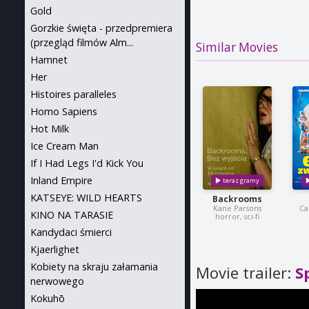
Gold
Gorzkie święta - przedpremiera
(przegląd filmów Alm...
Similar Movies
Hamnet
Her
Histoires paralleles
Homo Sapiens
Hot Milk
Ice Cream Man
If I Had Legs I'd Kick You
Inland Empire
KATSEYE: WILD HEARTS
Backrooms
Kane Parsons
Ca
KINO NA TARASIE
horror, sci-fi
Kandydaci śmierci
Kjaerlighet
Kobiety na skraju załamania
Movie trailer:
S
nerwowego
Kokuhō