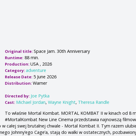
Space Jam. 30th Anniversary
Original title:
88 min.
Runtime:
USA , 2026
Production:
adventure
Category:
5 June 2026
Release Date:
Warner
Distribution:
Joe Pytka
Directed by:
Michael Jordan
,
Wayne Knight
,
Theresa Randle
Cast:
To właśnie Mortal Kombat. MORTAL KOMBAT II w kinach od 8 m
#MortalKombat New Line Cinema przedstawia najnowszą filmow
o w całej swej brutalnej chwale - Mortal Kombat II. Tym razem ulubi
mego Johnny’ego Cage’a, stają do walki w ostatecznych, pozbawion