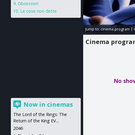
Obsession
Le cose non dette
Jump to:
cinema program
|
Cinema progr
No show
Now in cinemas
The Lord of the Rings: The
Return of the King EV...
2046