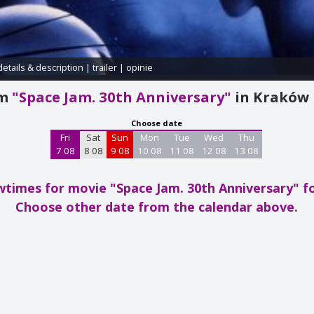
details & description
|
trailer
|
opinie
am
"Space Jam. 30th Anniversary"
in Kraków
Choose date
Fri
Sat
Sun
Mon
Tue
Wed
Thu
7 08
8 08
9 08
10 08
11 08
12 08
13 08
times for movie "Space Jam. 30th Anniversary"
f
Choose other date from the calendar above.