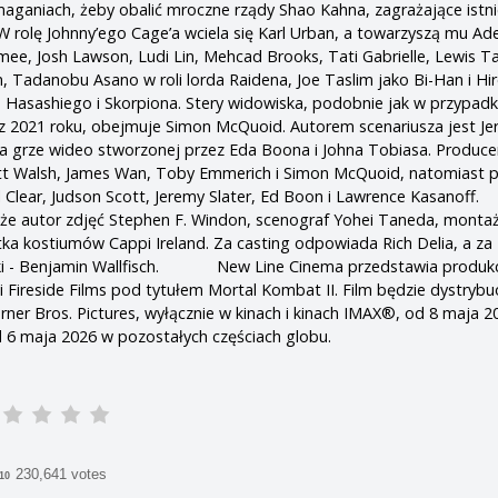
ganiach, żeby obalić mroczne rządy Shao Kahna, zagrażające istni
ę Johnny’ego Cage’a wciela się Karl Urban, a towarzyszą mu Ade
ee, Josh Lawson, Ludi Lin, Mehcad Brooks, Tati Gabrielle, Lewis 
, Tadanobu Asano w roli lorda Raidena, Joe Taslim jako Bi-Han i Hir
 Hasashiego i Skorpiona. Stery widowiska, podobnie jak w przypad
z 2021 roku, obejmuje Simon McQuoid. Autorem scenariusza jest J
ę na grze wideo stworzonej przez Eda Boona i Johna Tobiasa. Produc
tt Walsh, James Wan, Toby Emmerich i Simon McQuoid, natomiast 
l Clear, Judson Scott, Jeremy Slater, Ed Boon i Lawrence Kasa
kże autor zdjęć Stephen F. Windon, scenograf Yohei Taneda, monta
ntka kostiumów Cappi Ireland. Za casting odpowiada Rich Delia, a za
i - Benjamin Wallfisch. New Line Cinema przedstawia produkc
 Fireside Films pod tytułem Mortal Kombat II. Film będzie dystryb
rner Bros. Pictures, wyłącznie w kinach i kinach IMAX®, od 8 maja 2
 6 maja 2026 w pozostałych częściach globu.
230,641 votes
/10