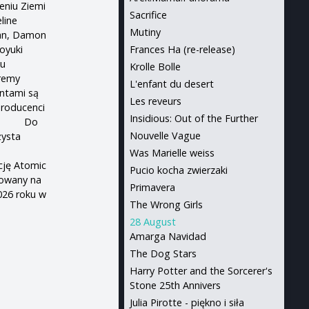
eniu Ziemi
Sacrifice
line
Mutiny
Tan, Damon
oyuki
Frances Ha (re-release)
ku
Krolle Bolle
eremy
L'enfant du desert
entami są
Les reveurs
producenci
Insidious: Out of the Further
noff. Do
Nouvelle Vague
żysta
Was Marielle weiss
ję Atomic
Pucio kocha zwierzaki
uowany na
Primavera
026 roku w
The Wrong Girls
28 August
Amarga Navidad
The Dog Stars
Harry Potter and the Sorcerer's
Stone 25th Annivers
Julia Pirotte - piękno i siła