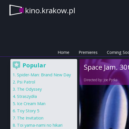
kino.krakow.pl
Home
Premieres
Coming So
Popular
Space Jam. 30
Spider-Man: Brand New Day
Directed by:
Joe Pytka
Psi Patrol
The Odyssey
Straszydła
Ice Cream Man
Toy Story 5
The Invitation
Toi yama-nami no hikari