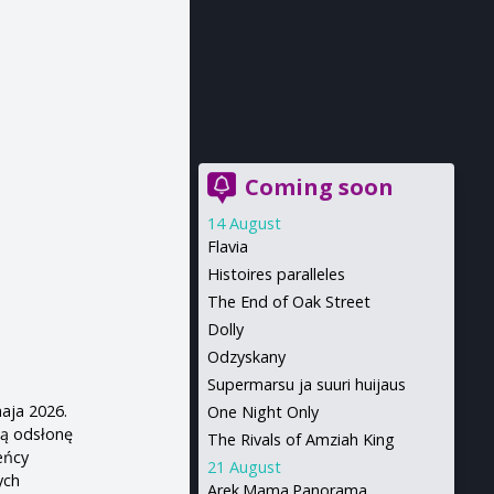
Coming soon
14 August
Flavia
Histoires paralleles
The End of Oak Street
Dolly
Odzyskany
Supermarsu ja suuri huijaus
aja 2026.
One Night Only
ą odsłonę
The Rivals of Amziah King
eńcy
21 August
ych
Arek.Mama.Panorama