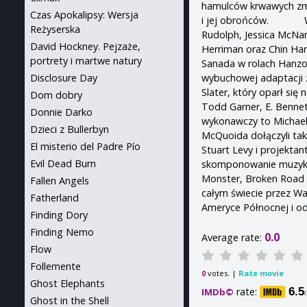
hamulców krwawych zma
Czas Apokalipsy: Wersja
i jej obrońców. W rol
Reżyserska
Rudolph, Jessica McNam
David Hockney. Pejzaże,
Herriman oraz Chin Han
portrety i martwe natury
Sanada w rolach Hanzo
wybuchowej adaptacji 
Disclosure Day
Slater, który oparł si
Dom dobry
Todd Garner, E. Benne
Donnie Darko
wykonawczy to Michae
Dzieci z Bullerbyn
McQuoida dołączyli ta
El misterio del Padre Pío
Stuart Levy i projekta
Evil Dead Burn
skomponowanie muzyk
Monster, Broken Road i
Fallen Angels
całym świecie przez Wa
Fatherland
Ameryce Północnej i od
Finding Dory
Finding Nemo
0.0
Average rate:
Flow
Follemente
votes. |
Rate movie
0
Ghost Elephants
rate:
6.5
IMDb©
Ghost in the Shell