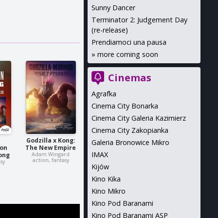
Sunny Dancer
Terminator 2: Judgement Day
(re-release)
Prendiamoci una pausa
»
more coming soon
Cinemas
Agrafka
Cinema City Bonarka
Cinema City Galeria Kazimierz
Cinema City Zakopianka
Godzilla x Kong:
Galeria Bronowice Mikro
on
The New Empire
IMAX
Adam Wingard
Kong
action, fantasy
asy
Kijów
Kino Kika
Kino Mikro
Kino Pod Baranami
Kino Pod Baranami ASP