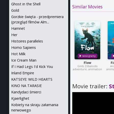
Ghost in the Shell
Similar Movies
Gold
Gorzkie święta - przedpremiera
(przegląd filmów Alm...
Hamnet
Her
Histoires paralleles
Homo Sapiens
Hot Milk
Ice Cream Man
Flow
F
If I Had Legs I'd Kick You
Gints Zilbalodis
An
adventure, animation
anima
Inland Empire
KATSEYE: WILD HEARTS
Movie trailer:
S
KINO NA TARASIE
Kandydaci śmierci
Kjaerlighet
Kobiety na skraju załamania
nerwowego