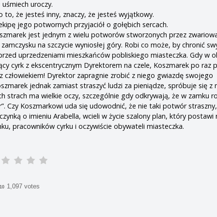
i uśmiech uroczy.
o to, że jesteś inny, znaczy, że jesteś wyjątkowy.
ekipę jego potwornych przyjaciół o gołębich sercach.
Koszmarek jest jednym z wielu potworów stworzonych przez zwario
amczysku na szczycie wyniosłej góry. Robi co może, by chronić sw
przed uprzedzeniami mieszkańców pobliskiego miasteczka. Gdy w ok
ący cyrk z ekscentrycznym Dyrektorem na czele, Koszmarek po raz 
 z człowiekiem! Dyrektor zapragnie zrobić z niego gwiazdę swojego
marek jednak zamiast straszyć ludzi za pieniądze, spróbuje się z 
ich strach ma wielkie oczy, szczególnie gdy odkrywają, że w zamku ro
r”. Czy Koszmarkowi uda się udowodnić, że nie taki potwór straszny,
ynką o imieniu Arabella, wcieli w życie szalony plan, który postawi
u, pracowników cyrku i oczywiście obywateli miasteczka.
1,097 votes
/10