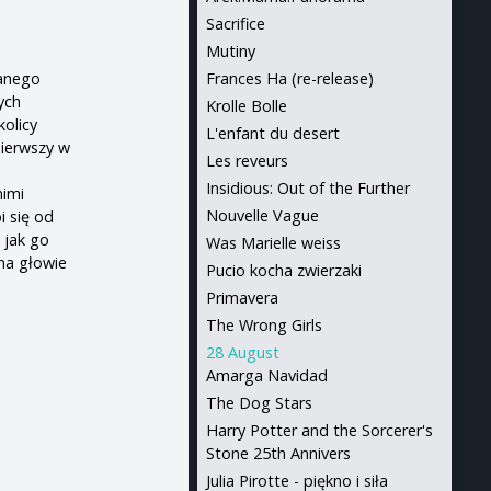
Sacrifice
Mutiny
wanego
Frances Ha (re-release)
ych
Krolle Bolle
olicy
L'enfant du desert
pierwszy w
Les reveurs
Insidious: Out of the Further
nimi
Nouvelle Vague
i się od
 jak go
Was Marielle weiss
 na głowie
Pucio kocha zwierzaki
Primavera
The Wrong Girls
28 August
Amarga Navidad
The Dog Stars
Harry Potter and the Sorcerer's
Stone 25th Annivers
Julia Pirotte - piękno i siła