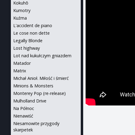
Kokuhō
Kumotry
Kuźma
L'accident de piano
Le cose non dette
Legally Blonde
Lost highway
Lot nad kukułczym gniazdem
Matador
Matrix
Michał Anioł. Miłość i śmierć
Minions & Monsters
Monterey Pop (re-release)
Mulholland Drive
Na Północ
Nienawiść
Niesamowite przygody
skarpetek