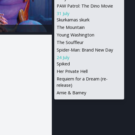
PAW Patrol: The Dino Movie
31 July
Skurkarnas skurk
The Mountain
Young Washington
The Souffleur
Spider-Man: Brand New Day
24 July
Spiked
Her Private Hell
Requiem for a Dream (re-
release)
Arnie & Barney