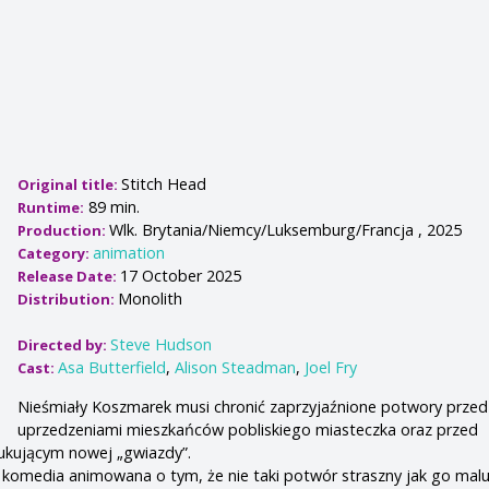
Stitch Head
Original title:
89 min.
Runtime:
Wlk. Brytania/Niemcy/Luksemburg/Francja , 2025
Production:
animation
Category:
17 October 2025
Release Date:
Monolith
Distribution:
Steve Hudson
Directed by:
Asa Butterfield
,
Alison Steadman
,
Joel Fry
Cast:
Nieśmiały Koszmarek musi chronić zaprzyjaźnione potwory przed
uprzedzeniami mieszkańców pobliskiego miasteczka oraz przed
ukującym nowej „gwiazdy”.
komedia animowana o tym, że nie taki potwór straszny jak go malu