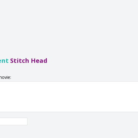
ent
Stitch Head
movie: