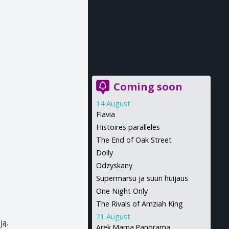
Coming soon
14 August
Flavia
Histoires paralleles
The End of Oak Street
Dolly
Odzyskany
Supermarsu ja suuri huijaus
One Night Only
The Rivals of Amziah King
21 August
ją.
Arek.Mama.Panorama