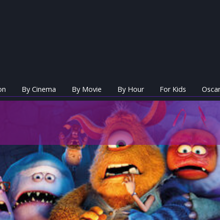
on
By Cinema
By Movie
By Hour
For Kids
Oscar