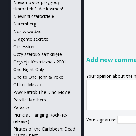
Niesamowite przygody
skarpetek 3. Ale kosmos!
Niewinni czarodzieje
Nuremberg
Nóż w wodzie
O agente secreto
Obsession
Oczy szeroko zamknięte
Add new comm
Odyseja Kosmiczna - 2001
One Night Only
Your opinion about the 
One to One: John & Yoko
Otto e Mezzo
PAW Patrol: The Dino Movie
Parallel Mothers
Parasite
Picnic at Hanging Rock (re-
Your signature:
release)
Pirates of the Caribbean: Dead
Man's Chest