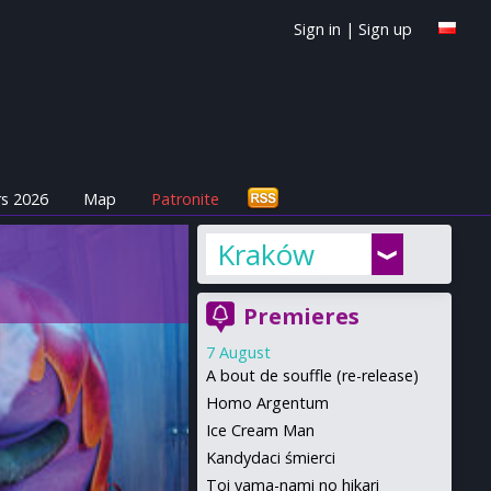
Sign in
|
Sign up
s 2026
Map
Patronite
Kraków
Premieres
7 August
A bout de souffle (re-release)
Homo Argentum
Ice Cream Man
Kandydaci śmierci
Toi yama-nami no hikari