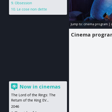
Obsession
Le cose non dette
Jump to:
cinema program
|
Cinema progr
Now in cinemas
The Lord of the Rings: The
Return of the King EV...
2046