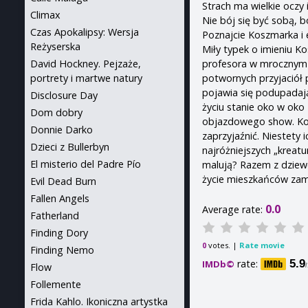
Strach ma wielkie oczy 
Climax
Nie bój się być sobą, b
Czas Apokalipsy: Wersja
Poznajcie Koszmarka i 
Reżyserska
Miły typek o imieniu 
profesora w mrocznym z
David Hockney. Pejzaże,
potwornych przyjaciół 
portrety i martwe natury
pojawia się podupadaj
Disclosure Day
życiu stanie oko w oko
Dom dobry
objazdowego show. Kosz
Donnie Darko
zaprzyjaźnić. Niestety 
Dzieci z Bullerbyn
najróżniejszych „kreatu
El misterio del Padre Pío
malują? Razem z dziewcz
życie mieszkańców zamk
Evil Dead Burn
Fallen Angels
0.0
Average rate:
Fatherland
Finding Dory
votes. |
Rate movie
0
Finding Nemo
rate:
5.9
IMDb©
Flow
Follemente
Frida Kahlo. Ikoniczna artystka