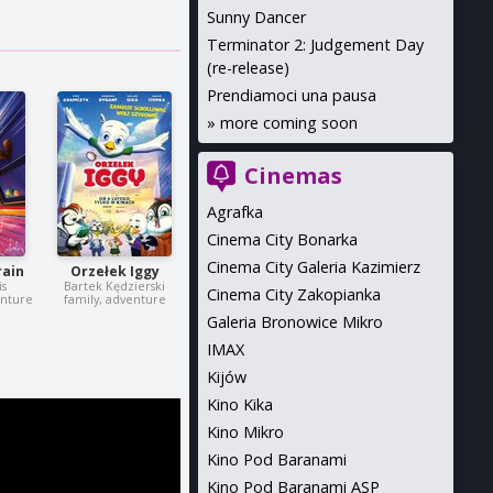
Sunny Dancer
Terminator 2: Judgement Day
(re-release)
Prendiamoci una pausa
»
more coming soon
Cinemas
Agrafka
Cinema City Bonarka
Cinema City Galeria Kazimierz
rain
Orzełek Iggy
is
Bartek Kędzierski
Cinema City Zakopianka
enture
family, adventure
Galeria Bronowice Mikro
IMAX
Kijów
Kino Kika
Kino Mikro
Kino Pod Baranami
Kino Pod Baranami ASP