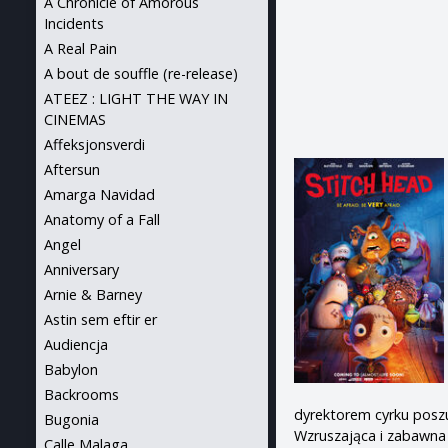
A Chronicle of Amorous
Incidents
A Real Pain
A bout de souffle (re-release)
ATEEZ : LIGHT THE WAY IN
CINEMAS
Affeksjonsverdi
Aftersun
Amarga Navidad
Anatomy of a Fall
Angel
Anniversary
Arnie & Barney
Astin sem eftir er
Audiencja
Babylon
Backrooms
dyrektorem cyrku posz
Bugonia
Wzruszająca i zabawna 
Calle Malaga