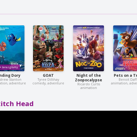
inding Dory
GOAT
Night of the
Pets on a T
drew Stanton
Tyree Dillihay
Benoit Daff
Zoopocalypse
tion, adventure
comedy, adventure
animation, adv
Ricardo Curtis
animation
titch Head