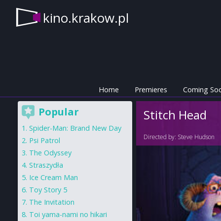
kino.krakow.pl
Home
Premieres
Coming So
Popular
Stitch Head
Spider-Man: Brand New Day
Directed by:
Steve Hudson
Psi Patrol
The Odyssey
Straszydła
Ice Cream Man
Toy Story 5
The Invitation
Toi yama-nami no hikari