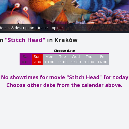
details & description
|
trailer
|
opinie
am
"Stitch Head"
in Kraków
Choose date
Sat
Sun
Mon
Tue
Wed
Thu
Fri
8 08
9 08
10 08
11 08
12 08
13 08
14 08
No showtimes for movie "Stitch Head"
for today
Choose other date from the calendar above.