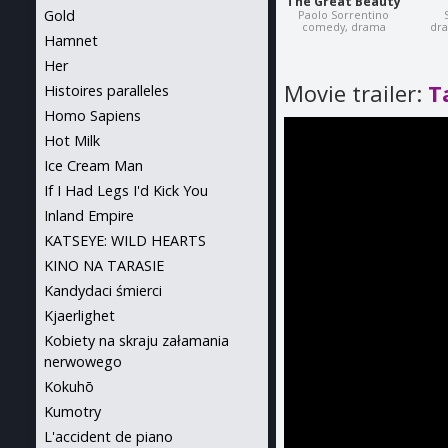
The Great Beauty
Gold
Paolo Sorrentino
comedy, drama
dr
Hamnet
Her
Movie trailer:
T
Histoires paralleles
Homo Sapiens
Hot Milk
Ice Cream Man
If I Had Legs I'd Kick You
Inland Empire
KATSEYE: WILD HEARTS
KINO NA TARASIE
Kandydaci śmierci
Kjaerlighet
Kobiety na skraju załamania
nerwowego
Kokuhō
Kumotry
L'accident de piano