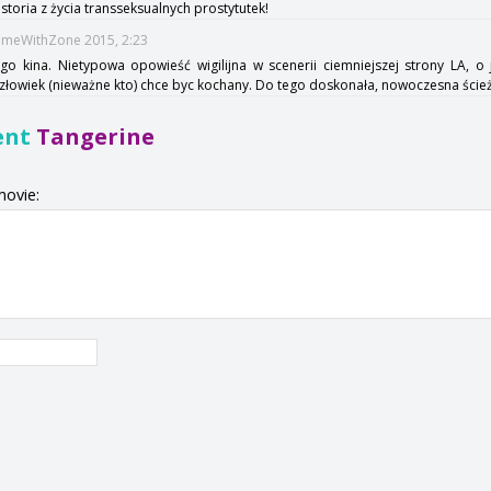
storia z życia transseksualnych prostytutek!
TimeWithZone 2015, 2:23
o kina. Nietypowa opowieść wigilijna w scenerii ciemniejszej strony LA, o 
człowiek (nieważne kto) chce byc kochany. Do tego doskonała, nowoczesna ści
ent
Tangerine
movie: