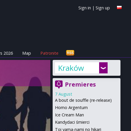
Sign in
|
Sign up
s 2026
Map
Patronite
Kraków
Premieres
7 August
A bout de souffle (re-release)
Homo Argentum
Ice Cream Man
Kandydaci śmierci
Toi yama-nami no hikari