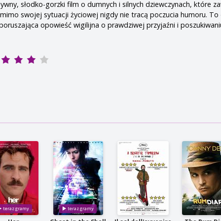
ywny, słodko-gorzki film o dumnych i silnych dziewczynach, które z
omimo swojej sytuacji życiowej nigdy nie tracą poczucia humoru. To
 poruszająca opowieść wigilijna o prawdziwej przyjaźni i poszukiwani