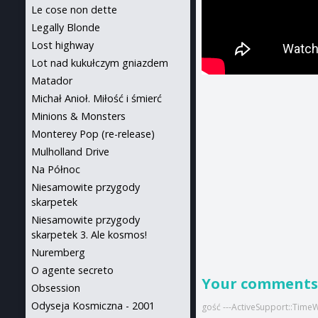
Le cose non dette
Legally Blonde
Lost highway
Lot nad kukułczym gniazdem
Matador
Michał Anioł. Miłość i śmierć
Minions & Monsters
Monterey Pop (re-release)
Mulholland Drive
Na Północ
Niesamowite przygody
skarpetek
Niesamowite przygody
skarpetek 3. Ale kosmos!
Nuremberg
O agente secreto
Your comment
Obsession
Odyseja Kosmiczna - 2001
gość ---ActiveSupport::Time