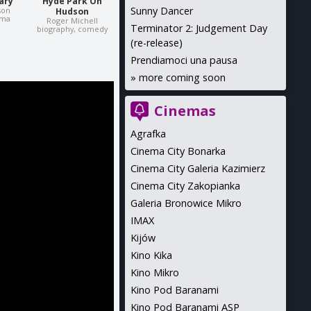
ary
Hyde Park On
Sunny Dancer
son
Hudson
ama
Roger Michell
Terminator 2: Judgement Day
biography, comedy
(re-release)
Prendiamoci una pausa
»
more coming soon
Cinemas
Agrafka
Cinema City Bonarka
Cinema City Galeria Kazimierz
Cinema City Zakopianka
Galeria Bronowice Mikro
IMAX
Kijów
Kino Kika
Kino Mikro
Kino Pod Baranami
Kino Pod Baranami ASP