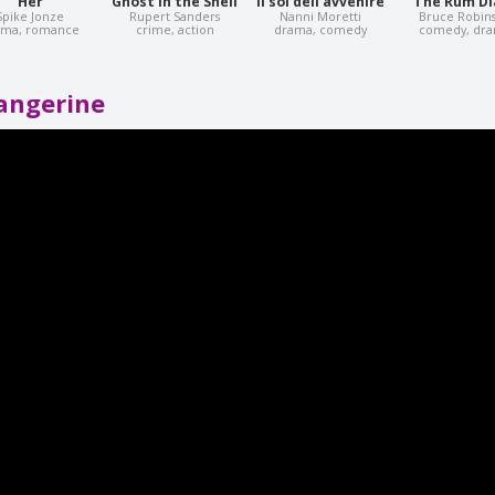
Her
Ghost in the Shell
Il sol dell'avvenire
The Rum Di
Spike Jonze
Rupert Sanders
Nanni Moretti
Bruce Robin
ama, romance
crime, action
drama, comedy
comedy, dr
angerine