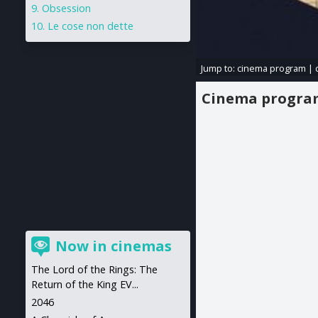
Obsession
Le cose non dette
Jump to:
cinema program
|
Cinema progr
Now in cinemas
The Lord of the Rings: The
Return of the King EV...
2046