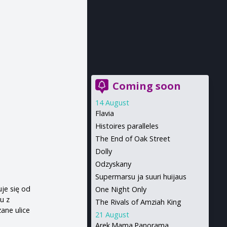
Coming soon
14 August
Flavia
Histoires paralleles
The End of Oak Street
Dolly
Odzyskany
Supermarsu ja suuri huijaus
je się od
One Night Only
ku z
The Rivals of Amziah King
ane ulice
21 August
Arek.Mama.Panorama