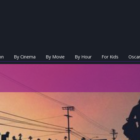
on
By Cinema
By Movie
By Hour
For Kids
Oscar