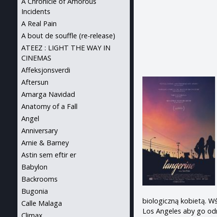
A Chronicle of Amorous
Incidents
A Real Pain
A bout de souffle (re-release)
ATEEZ : LIGHT THE WAY IN
CINEMAS
Affeksjonsverdi
Aftersun
Amarga Navidad
Anatomy of a Fall
Angel
Anniversary
Arnie & Barney
Astin sem eftir er
Babylon
Backrooms
Bugonia
biologiczną kobietą. Wś
Calle Malaga
Los Angeles aby go odn
Climax