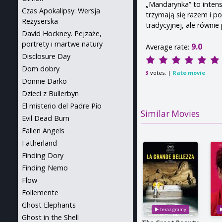
„Mandarynka” to intens
Czas Apokalipsy: Wersja
trzymają się razem i p
Reżyserska
tradycyjnej, ale równie
David Hockney. Pejzaże,
portrety i martwe natury
9.0
Average rate:
Disclosure Day
Dom dobry
votes. |
Rate movie
3
Donnie Darko
Dzieci z Bullerbyn
El misterio del Padre Pío
Similar Movies
Evil Dead Burn
Fallen Angels
Fatherland
Finding Dory
Finding Nemo
Flow
Follemente
Ghost Elephants
Ghost in the Shell