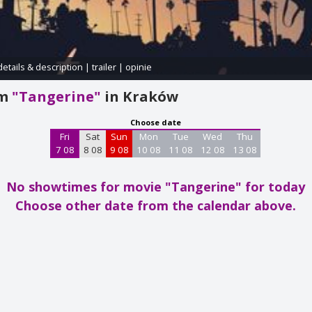
details & description
|
trailer
|
opinie
am
"Tangerine"
in Kraków
Choose date
Fri
Sat
Sun
Mon
Tue
Wed
Thu
7 08
8 08
9 08
10 08
11 08
12 08
13 08
No showtimes for movie "Tangerine"
for today
Choose other date from the calendar above.