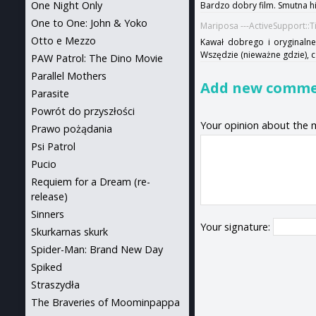
One Night Only
Bardzo dobry film. Smutna hi
One to One: John & Yoko
Mariposa ---ActiveSupport::
Otto e Mezzo
Kawał dobrego i oryginalneg
Wszędzie (nieważne gdzie), 
PAW Patrol: The Dino Movie
Parallel Mothers
Add new comm
Parasite
Powrót do przyszłości
Your opinion about the 
Prawo pożądania
Psi Patrol
Pucio
Requiem for a Dream (re-
release)
Sinners
Your signature:
Skurkarnas skurk
Spider-Man: Brand New Day
Spiked
Straszydła
The Braveries of Moominpappa