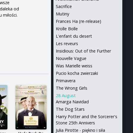
awsze
Sacrifice
 daleka od
Mutiny
u miłości.
Frances Ha (re-release)
Krolle Bolle
L'enfant du desert
Les reveurs
Insidious: Out of the Further
Nouvelle Vague
Was Marielle weiss
Pucio kocha zwierzaki
Primavera
The Wrong Girls
28 August
Amarga Navidad
The Dog Stars
Harry Potter and the Sorcerer's
Stone 25th Annivers
Julia Pirotte - piękno i siła