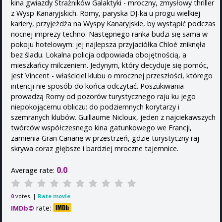
kina gwiazdy Strażników Galaktyki - mroczny, zmysłowy thriller
z Wysp Kanaryjskich. Romy, paryska DJ-ka u progu wielkiej
kariery, przyjeżdża na Wyspy Kanaryjskie, by wystąpić podczas
nocnej imprezy techno. Następnego ranka budzi się sama w
pokoju hotelowym: jej najlepsza przyjaciółka Chloé zniknęła
bez śladu. Lokalna policja odpowiada obojętnością, a
mieszkańcy milczeniem. Jedynym, który decyduje się pomóc,
jest Vincent - właściciel klubu o mrocznej przeszłości, którego
intencji nie sposób do końca odczytać. Poszukiwania
prowadzą Romy od pozorów turystycznego raju ku jego
niepokojącemu obliczu: do podziemnych korytarzy i
szemranych klubów. Guillaume Nicloux, jeden z najciekawszych
twórców współczesnego kina gatunkowego we Francji,
zamienia Gran Canarię w przestrzeń, gdzie turystyczny raj
skrywa coraz głębsze i bardziej mroczne tajemnice.
0.0
Average rate:
votes. |
Rate movie
0
rate:
6.1
IMDb©
97 votes
/10