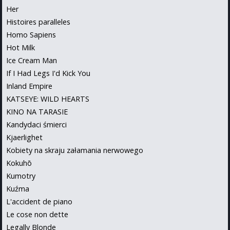
Her
Histoires paralleles
Homo Sapiens
Hot Milk
Ice Cream Man
If I Had Legs I'd Kick You
Inland Empire
KATSEYE: WILD HEARTS
KINO NA TARASIE
Kandydaci śmierci
Kjaerlighet
Kobiety na skraju załamania nerwowego
Kokuhō
Kumotry
Kuźma
L'accident de piano
Le cose non dette
Legally Blonde