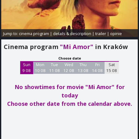
Jump to:
cinema program
|
details & description
|
trailer
|
opinie
Cinema program
"Mi Amor"
in Kraków
Choose date
Sun
Mon
Tue
Wed
Thu
Fri
Sat
9 08
10 08
11 08
12 08
13 08
14 08
15 08
No showtimes for movie "Mi Amor"
for
today
Choose other date from the calendar above.