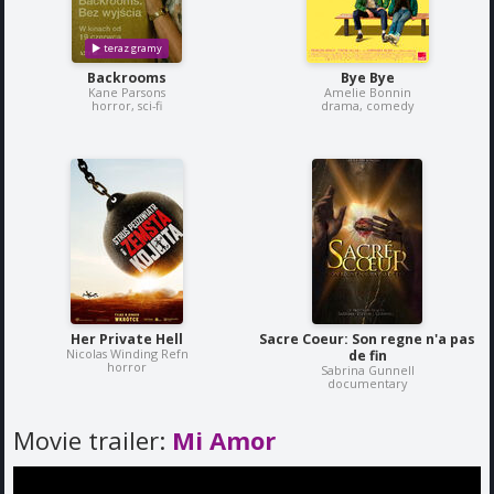
Backrooms
Bye Bye
Kane Parsons
Amelie Bonnin
horror, sci-fi
drama, comedy
Her Private Hell
Sacre Coeur: Son regne n'a pas
Nicolas Winding Refn
de fin
horror
Sabrina Gunnell
documentary
Movie trailer:
Mi Amor