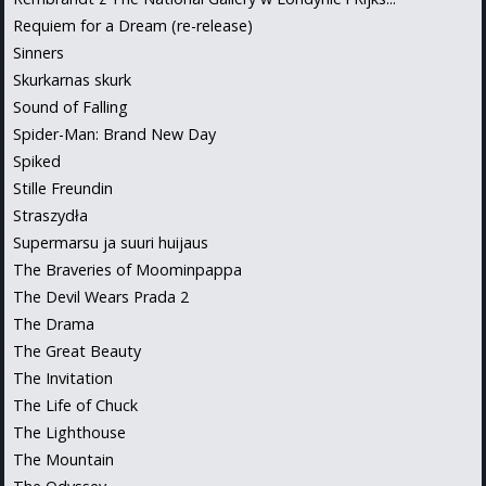
Rembrandt z The National Gallery w Londynie i Rijks...
Requiem for a Dream (re-release)
Sinners
Skurkarnas skurk
Sound of Falling
Spider-Man: Brand New Day
Spiked
Stille Freundin
Straszydła
Supermarsu ja suuri huijaus
The Braveries of Moominpappa
The Devil Wears Prada 2
The Drama
The Great Beauty
The Invitation
The Life of Chuck
The Lighthouse
The Mountain