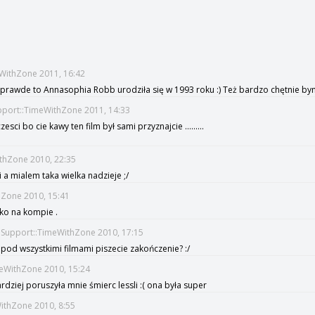
s
eWithZone 2011, 16:42
 naprawde to Annasophia Robb urodziła się w 1993 roku :) Też bardzo chętnie bym
upport::TimeWithZone 2011, 14:33
esci bo cie kawy ten film był sami przyznajcie .........
ithZone 2010, 22:35
 a mialem taka wielka nadzieje ;/
thZone 2010, 15:41
lko na kompie .
veSupport::TimeWithZone 2010, 17:15
 pod wszystkimi filmami piszecie zakończenie? :/
imeWithZone 2010, 15:24
ardziej poruszyła mnie śmierc lessli :( ona była super
WithZone 2010, 8:55