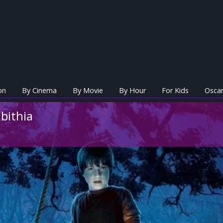
on
By Cinema
By Movie
By Hour
For Kids
Oscar
bithia