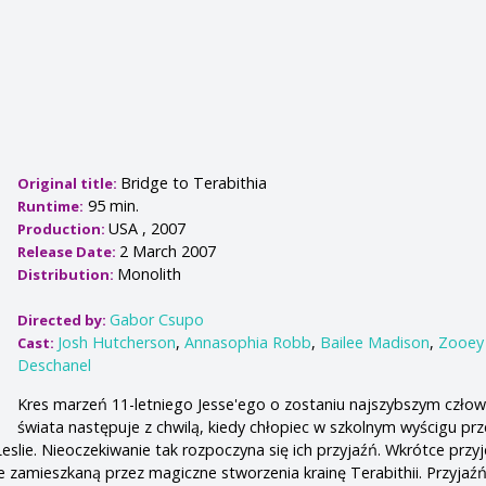
Bridge to Terabithia
Original title:
95 min.
Runtime:
USA , 2007
Production:
2 March 2007
Release Date:
Monolith
Distribution:
Gabor Csupo
Directed by:
Josh Hutcherson
,
Annasophia Robb
,
Bailee Madison
,
Zooey
Cast:
Deschanel
Kres marzeń 11-letniego Jesse'ego o zostaniu najszybszym czło
świata następuje z chwilą, kiedy chłopiec w szkolnym wyścigu pr
slie. Nieoczekiwanie tak rozpoczyna się ich przyjaźń. Wkrótce przyj
e zamieszkaną przez magiczne stworzenia krainę Terabithii. Przyjaźń 