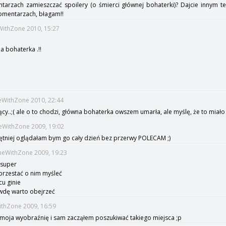
tarzach zamieszczać spoilery (o śmierci głównej bohaterki)? Dajcie innym te
omentarzach, błagam!!
eWithZone 2010, 15:27
a bohaterka .!!
!
eWithZone 2010, 22:44
jący..;( ale o to chodzi, główna bohaterka owszem umarła, ale myślę, że to miało
eWithZone 2009, 19:02
hętniej oglądałam bym go cały dzień bez przerwy POLECAM ;)
imeWithZone 2009, 19:23
 super
przestać o nim myśleć
cu ginie
dę warto obejrzeć
WithZone 2009, 16:59
ł moja wyobraźnię i sam zacząłem poszukiwać takiego miejsca ;p