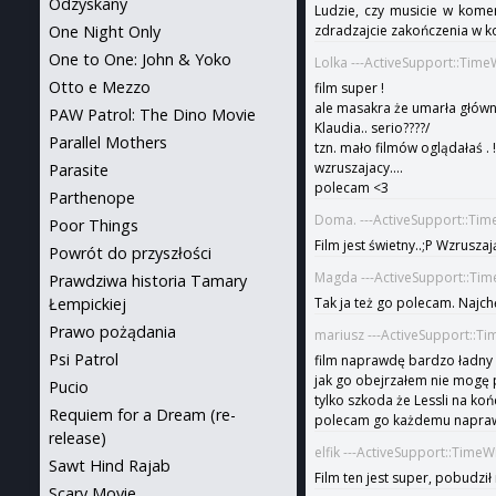
Odzyskany
Ludzie, czy musicie w komen
zdradzajcie zakończenia w k
One Night Only
One to One: John & Yoko
Lolka ---ActiveSupport::Tim
Otto e Mezzo
film super !
ale masakra że umarła główn
PAW Patrol: The Dino Movie
Klaudia.. serio????/
Parallel Mothers
tzn. mało filmów oglądałaś . 
wzruszajacy....
Parasite
polecam <3
Parthenope
Doma. ---ActiveSupport::Tim
Poor Things
Film jest świetny..;P Wzrusza
Powrót do przyszłości
Magda ---ActiveSupport::Tim
Prawdziwa historia Tamary
Tak ja też go polecam. Najc
Łempickiej
Prawo pożądania
mariusz ---ActiveSupport::T
Psi Patrol
film naprawdę bardzo ładny
jak go obejrzałem nie mogę 
Pucio
tylko szkoda że Lessli na koń
Requiem for a Dream (re-
polecam go każdemu napraw
release)
elfik ---ActiveSupport::Time
Sawt Hind Rajab
Film ten jest super, pobudzi
Scary Movie