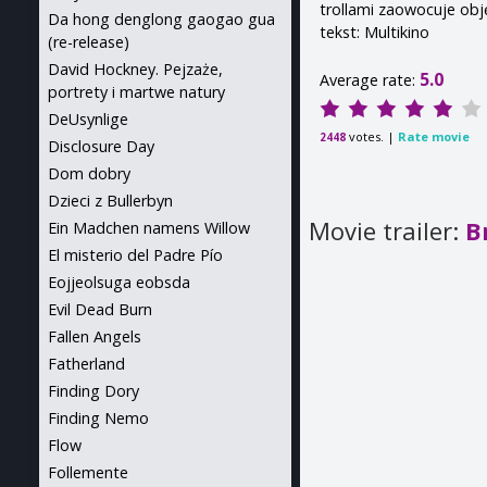
trollami zaowocuje obj
Da hong denglong gaogao gua
tekst: Multikino
(re-release)
David Hockney. Pejzaże,
5.0
Average rate:
portrety i martwe natury
DeUsynlige
votes. |
Rate movie
2448
Disclosure Day
Dom dobry
Dzieci z Bullerbyn
Movie trailer:
B
Ein Madchen namens Willow
El misterio del Padre Pío
Eojjeolsuga eobsda
Evil Dead Burn
Fallen Angels
Fatherland
Finding Dory
Finding Nemo
Flow
Follemente