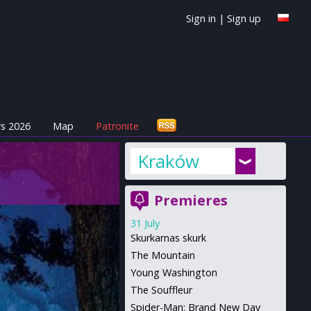
Sign in
|
Sign up
s 2026
Map
Patronite
Kraków
Premieres
31 July
Skurkarnas skurk
The Mountain
Young Washington
The Souffleur
Spider-Man: Brand New Day