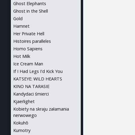
Ghost Elephants
Ghost in the Shell
Gold
Hamnet
Her Private Hell
Histoires paralleles
Homo Sapiens
Hot Milk
Ice Cream Man
If I Had Legs I'd Kick You
KATSEYE: WILD HEARTS
KINO NA TARASIE
Kandydaci śmierci
Kjaerlighet
Kobiety na skraju załamania
nerwowego
Kokuhō
Kumotry