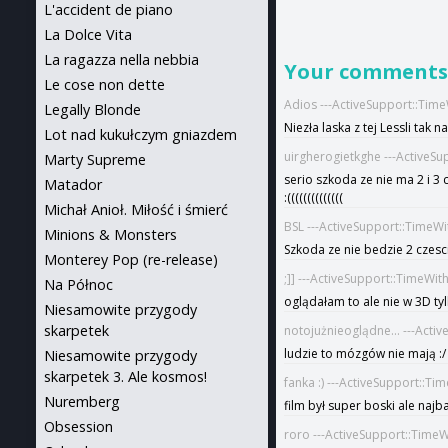
L'accident de piano
La Dolce Vita
La ragazza nella nebbia
Your comment
Le cose non dette
Adios ---ActiveSupport::Tim
Legally Blonde
Niezła laska z tej Lessli tak
Lot nad kukułczym gniazdem
uirgherogietkghe ---ActiveS
Marty Supreme
serio szkoda ze nie ma 2 i 3 cz
Matador
:((((((((((((((
Michał Anioł. Miłość i śmierć
BSL ---ActiveSupport::TimeW
Minions & Monsters
Szkoda ze nie bedzie 2 czesci
Monterey Pop (re-release)
;]] ---ActiveSupport::TimeWi
Na Północ
oglądałam to ale nie w 3D ty
Niesamowite przygody
skarpetek
notojużnieoglądne... ---Acti
ludzie to mózgów nie mają :/
Niesamowite przygody
skarpetek 3. Ale kosmos!
fanka :) ---ActiveSupport::T
Nuremberg
film był super boski ale najb
Obsession
roro ---ActiveSupport::Time