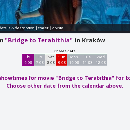
details & description
|
trailer
|
opinie
am
"Bridge to Terabithia"
in Kraków
Choose date
Thu
Fri
Sat
Sun
Mon
Tue
Wed
6 08
7 08
8 08
9 08
10 08
11 08
12 08
showtimes for movie "Bridge to Terabithia"
for t
Choose other date from the calendar above.