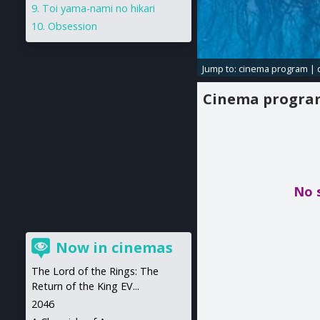
Toi yama-nami no hikari
Obsession
Jump to:
cinema program
|
Cinema progr
No 
Now in cinemas
The Lord of the Rings: The
Return of the King EV...
2046