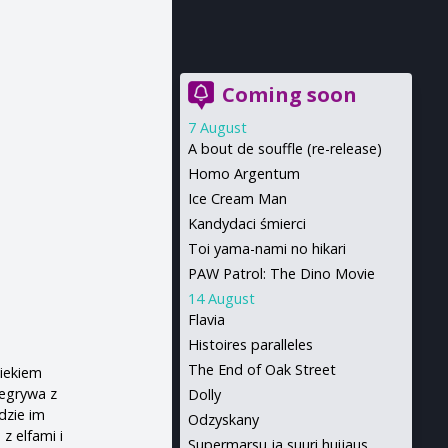
Coming soon
7 August
A bout de souffle (re-release)
Homo Argentum
Ice Cream Man
Kandydaci śmierci
Toi yama-nami no hikari
PAW Patrol: The Dino Movie
14 August
Flavia
Histoires paralleles
The End of Oak Street
wiekiem
zegrywa z
Dolly
dzie im
Odzyskany
z elfami i
Supermarsu ja suuri huijaus