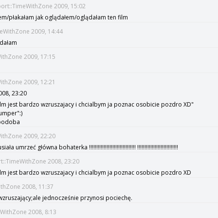
port::TimeWithZone 2009, 15:02
łem/płakałam jak oglądałem/oglądałam ten film
imeWithZone 2009, 14:44
lądałam
WithZone 2009, 17:15
WithZone 2009, 12:21
008, 23:20
 film jest bardzo wzruszajacy i chcialbym ja poznac osobicie pozdro XD"
umper":)
 podoba
WithZone 2009, 22:20
umrzeć główna bohaterka !!!!!!!!!!!!!!!!!!!!!!!!!!!!!!!! !!!!!!!!!!!!!!!!!!!!!!!!!!!!
rt::TimeWithZone 2008, 23:20
 film jest bardzo wzruszajacy i chcialbym ja poznac osobicie pozdro XD
ithZone 2008, 11:37
wzruszający;ale jednocześnie przynosi pociechę.
eWithZone 2008, 8:13