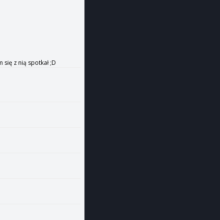
 się z nią spotkał ;D