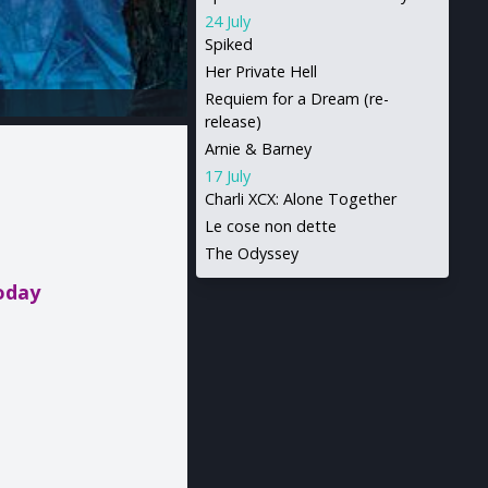
24 July
Spiked
Her Private Hell
Requiem for a Dream (re-
release)
Arnie & Barney
17 July
Charli XCX: Alone Together
Le cose non dette
The Odyssey
oday