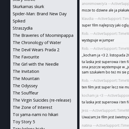
anonimowe/y/a ---ActiveSup
Skurkarnas skurk
moze to dziwne ale ja płaka
Spider-Man: Brand New Day
klaudia ---ActiveSupport::T
Spiked
super film najlepszy jaki og
Straszydła
Rob. ---ActiveSupport::Time
The Braveries of Moominpappa
występuje w jumper
The Chronology of Water
Rob. ---ActiveSupport::Time
The Devil Wears Prada 2
,,kocham ja <3 2. listopada 2
The Favourite
ta laska jest superowa i ten
The Girl with the Needle
ona jeszcze wystempuje w ,,j
The Invitation
sam szukałem bo też mi sie
The Mountain
Rob. ---ActiveSupport::Time
The Odyssey
ten film jest super lecz nie musiała 
The Souffleur
kocham ja <3 ---ActiveSuppo
The Virgin Suicides (re-release)
ta laska jest superowa i ten
The Zone of Interest
Jess ---ActiveSupport::TimeW
Toi yama-nami no hikari
Uważam;że film jest świetny;
Toy Story 5
natina ---ActiveSupport::Tim
Trzy kolory: biały