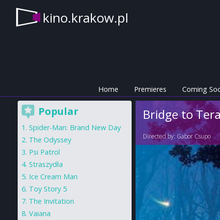
kino.krakow.pl
Home
Premieres
Coming So
Popular
Bridge to Tera
Spider-Man: Brand New Day
Directed by:
Gabor Csupo
The Odyssey
Psi Patrol
Straszydła
Ice Cream Man
Toy Story 5
The Invitation
Vaiana