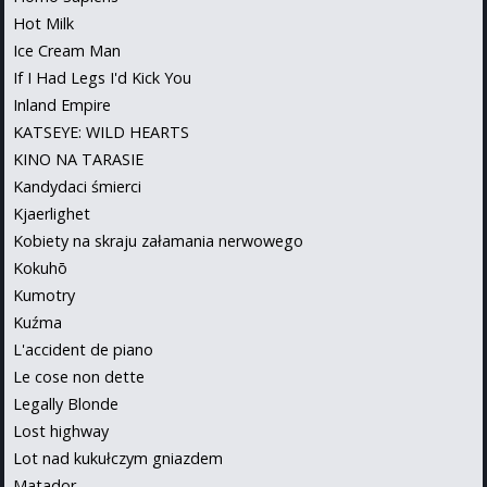
Hot Milk
Ice Cream Man
If I Had Legs I'd Kick You
Inland Empire
KATSEYE: WILD HEARTS
KINO NA TARASIE
Kandydaci śmierci
Kjaerlighet
Kobiety na skraju załamania nerwowego
Kokuhō
Kumotry
Kuźma
L'accident de piano
Le cose non dette
Legally Blonde
Lost highway
Lot nad kukułczym gniazdem
Matador