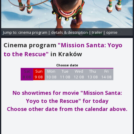
Jump to:
cinema program
|
details & description
|
trailer
|
opinie
Cinema program
"Mission Santa: Yoyo
to the Rescue"
in Kraków
Choose date
Sat
Sun
Mon
Tue
Wed
Thu
Fri
8 08
9 08
10 08
11 08
12 08
13 08
14 08
No showtimes for movie "Mission Santa:
Yoyo to the Rescue"
for today
Choose other date from the calendar above.