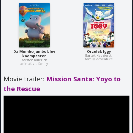
Da Mumbo Jumbo blev
Orzełek Iggy
Bartek Kędzierski
kaempestor
family, adventure
Karsten Kiilerich
animation, family
Movie trailer:
Mission Santa: Yoyo to
the Rescue