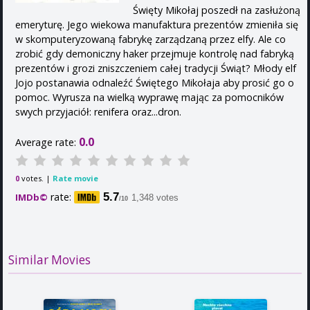
Święty Mikołaj poszedł na zasłużoną
emeryturę. Jego wiekowa manufaktura prezentów zmieniła się
w skomputeryzowaną fabrykę zarządzaną przez elfy. Ale co
zrobić gdy demoniczny haker przejmuje kontrolę nad fabryką
prezentów i grozi zniszczeniem całej tradycji Świąt? Młody elf
Jojo postanawia odnaleźć Świętego Mikołaja aby prosić go o
pomoc. Wyrusza na wielką wyprawę mając za pomocników
swych przyjaciół: renifera oraz...dron.
0.0
Average rate:
votes. |
Rate movie
0
rate:
5.7
IMDb©
1,348 votes
/10
Similar Movies