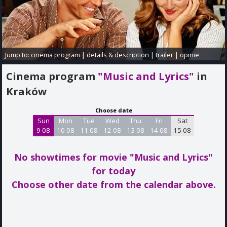
Jump to:
cinema program
|
details & description
|
trailer
|
opinie
Cinema program
"Music and Lyrics"
in
Kraków
Choose date
Sun
Mon
Tue
Wed
Thu
Fri
Sat
9 08
10 08
11 08
12 08
13 08
14 08
15 08
No showtimes for movie "Music and Lyrics"
for today
Choose other date from the calendar above.