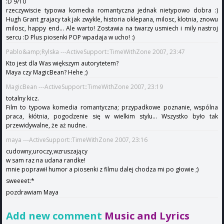
:D 9/10
rzeczywiscie typowa komedia romantyczna jednak nietypowo dobra :)
Hugh Grant grajacy tak jak zwykle, historia oklepana, milosc, klotnia, znowu
milosc, happy end... Ale warto! Zostawia na twarzy usmiech i mily nastroj
sercu :D Plus piosenki POP wpadaja w ucho! :)
Pablo&amp;Rylska ---ActiveSupport::TimeWithZone 2007, 23:47
Kto jest dla Was większym autorytetem?
Maya czy MagicBean? Hehe ;)
MagicBean ---ActiveSupport::TimeWithZone 2007, 23:19
totalny kicz.
Film to typowa komedia romantyczna; przypadkowe poznanie, wspólna
praca, kłótnia, pogodzenie się w wielkim stylu... Wszystko było tak
przewidywalne, że aż nudne.
maya ---ActiveSupport::TimeWithZone 2007, 23:16
cudowny,uroczy,wzruszający
w sam raz na udana randke!
mnie poprawił humor a piosenki z filmu dalej chodza mi po głowie ;)
sweeeet:*
pozdrawiam Maya
Add new comment
Music and Lyrics