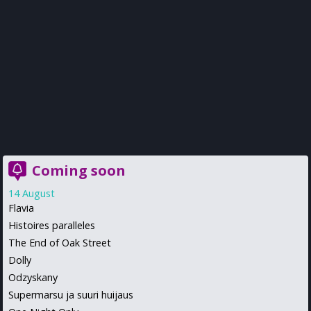
Coming soon
14 August
Flavia
Histoires paralleles
The End of Oak Street
Dolly
Odzyskany
Supermarsu ja suuri huijaus