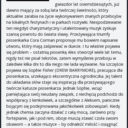
gwiazdor lat osiemdziesiątych, już
dawno mający za sobą lata twórczej świetności, który
aktualnie zarabia na życie wykonywaniem znanych przebojów
na lokalnych festynach i w parkach rozrywki. Niespodziewanie
ten niegdyś charyzmatyczny i utalentowany muzyk zyskuje
szansę powrotu do świata sławy. Przeżywająca triumfy
piosenkarka Cora Corman proponuje mu bowiem napisanie
utworu, który mają zaśpiewać w duecie. I tu właśnie pojawia
się problem – ostatnią piosenkę Alex stworzył wiele lat temu,
nigdy też nie pisał tekstów, zatem wymyślenie przeboju w
zaledwie kilka dni to dla niego nie lada wyzwanie. Na szczęście
pojawia się Sophie Fisher (DREW BARRYMORE), pracująca dla
piosenkarza, urzekająco ekscentryczna ogrodniczka. Jej talent
do układania słów staje się inspiracją dla przeżywającego
twórcze katusze piosenkarza. Jednak Sophie, wciąż
pamiętająca swój nieudany związek, z niechęcią podchodzi do
współpracy z kimkolwiek, a szczególnie z Aleksem, panicznie
bojącym się podejmowania jakichkolwiek zobowiązań. Kiedy
jednak chemia zaczyna działać z całą mocą, zarówno przy
fortepianie, jak i pod nim, oboje muszą stawić czoła swoim
obawom – a także muzyce – by odnaleźć miłość i osiągnąć