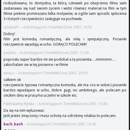
rozbudowana, to domyslna, ta którą człowiek po obejrzeniu filmu sam
zastanawia się nad swoim życiem i widzi również materiał na film. w tym
filmie pieknie pomieszano kilka motywów, w ogóle sam sposób splecenia
3 róznych rzeczywistości zasługuje na pochwałe.
dziube07 ---ActiveSupport::TimeWithZone 2007, 10:55
Dobry!
Film jest komedią romantyczną, ale miłą i sympatyczną. Piosenki
rzeczywiście wpadają w ucho. GORĄCO POLECAM!!
paulina ---ActiveSupport::TimeWithZone 2007, 12:28
poprostu super bardzo mi sie podobal a ta piosenka.....mmmmm....
zakochalam sie w tej piosence i w filmie
anna.c ---ActiveSupport::TimeWithZone 2007, 20:59
calkiem ok
rzeczywiscie typowa romantyczna komedia, ale ma cos w sobie:) piosenki
bardzo wpadajace w ucho, dobre gagi, nic ambitnego, ale polecam po
ciezkim dniu w pracy/na uczelni/ w szkole etc.
Pablo&amp;Rylska ---ActiveSupport::TimeWithZone 2007, 10:36
Da się na nim wyluzować.
Jeśli jesteś zmęczony i masz ochotę na odrobinę relaksu to polecam.
bach_bach
---ActiveSupport::TimeWithZone 2007, 13:40