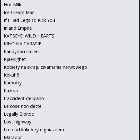
Hot Milk
Ice Cream Man
If I Had Legs I'd Kick You
Inland Empire
KATSEYE: WILD HEARTS
KINO NA TARASIE
Kandydaci śmierci
Kjaerlighet
Kobiety na skraju załamania nerwowego
Kokuhō
Kumotry
Kuźma
L'accident de piano
Le cose non dette
Legally Blonde
Lost highway
Lot nad kukułczym gniazdem
Matador