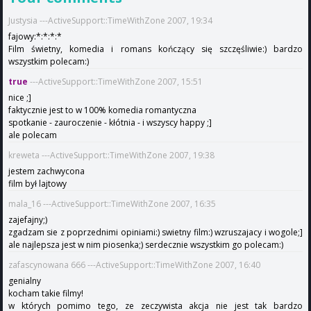
Justysia ---ActiveSupport::TimeWithZone 2007, 19:34
fajowy:*:*:*:*
Film świetny, komedia i romans kończący się szczęśliwie:) bardzo
wszystkim polecam:)
true
---ActiveSupport::TimeWithZone 2007, 15:51
nice ;]
faktycznie jest to w 100% komedia romantyczna
spotkanie - zauroczenie - kłótnia - i wszyscy happy ;]
ale polecam
kreweta ---ActiveSupport::TimeWithZone 2007, 19:38
jestem zachwycona
film był lajtowy
mala_16 ---ActiveSupport::TimeWithZone 2007, 16:35
zajefajny;)
zgadzam sie z poprzednimi opiniami:) swietny film:) wzruszajacy i wogole;]
ale najlepsza jest w nim piosenka;) serdecznie wszystkim go polecam:)
zafascynowana 666 ---ActiveSupport::TimeWithZone 2007, 16:40
genialny
kocham takie filmy!
w których pomimo tego, ze zeczywista akcja nie jest tak bardzo