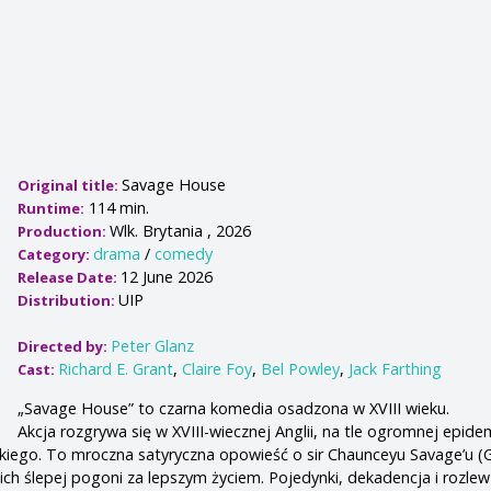
Savage House
Original title:
114 min.
Runtime:
Wlk. Brytania , 2026
Production:
drama
/
comedy
Category:
12 June 2026
Release Date:
UIP
Distribution:
Peter Glanz
Directed by:
Richard E. Grant
,
Claire Foy
,
Bel Powley
,
Jack Farthing
Cast:
„Savage House” to czarna komedia osadzona w XVIII wieku.
Akcja rozgrywa się w XVIII-wiecznej Anglii, na tle ogromnej epide
kiego. To mroczna satyryczna opowieść o sir Chaunceyu Savage’u (G
ich ślepej pogoni za lepszym życiem. Pojedynki, dekadencja i rozlew