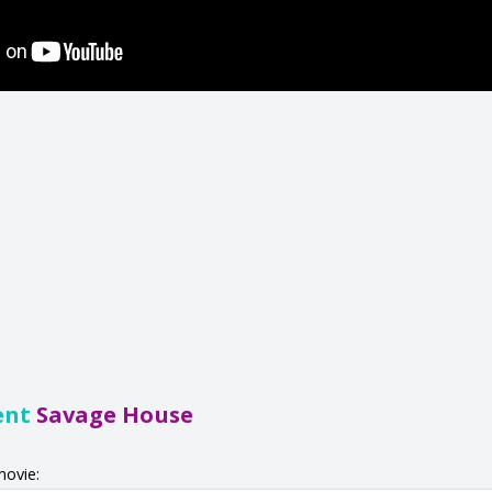
ent
Savage House
movie: