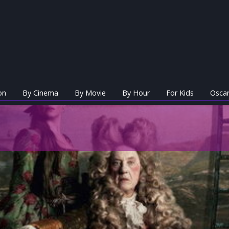
on
By Cinema
By Movie
By Hour
For Kids
Oscar