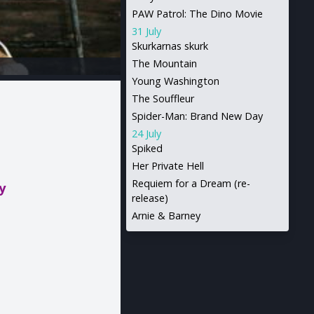
PAW Patrol: The Dino Movie
31 July
Skurkarnas skurk
The Mountain
Young Washington
The Souffleur
Spider-Man: Brand New Day
24 July
Spiked
Her Private Hell
Requiem for a Dream (re-
y
release)
Arnie & Barney