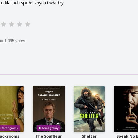
 o klasach społecznych i władzy.
1,095 votes
/10
ackrooms
The Souffleur
Shelter
Speak No E