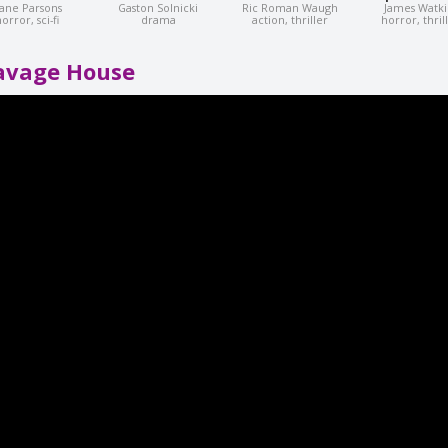
ane Parsons
Gaston Solnicki
Ric Roman Waugh
James Watki
orror, sci-fi
drama
action, thriller
horror, thril
avage House