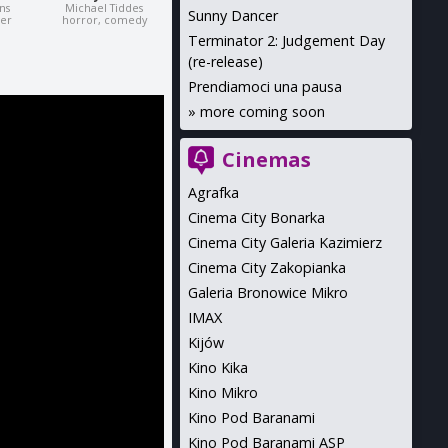
ns
Michael Tiddes
Sunny Dancer
ler
horror, comedy
Terminator 2: Judgement Day
(re-release)
Prendiamoci una pausa
»
more coming soon
Cinemas
Agrafka
Cinema City Bonarka
Cinema City Galeria Kazimierz
Cinema City Zakopianka
Galeria Bronowice Mikro
IMAX
Kijów
Kino Kika
Kino Mikro
Kino Pod Baranami
Kino Pod Baranami ASP