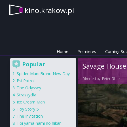
kino.krakow.pl
Home
Premieres
Coming So
Popular
Savage House
Spider-Man: Brand New Day
Directed by:
Peter Glanz
Psi Patrol
The Odyssey
Straszydła
Ice Cream Man
Toy Story 5
The Invitation
Toi yama-nami no hikari