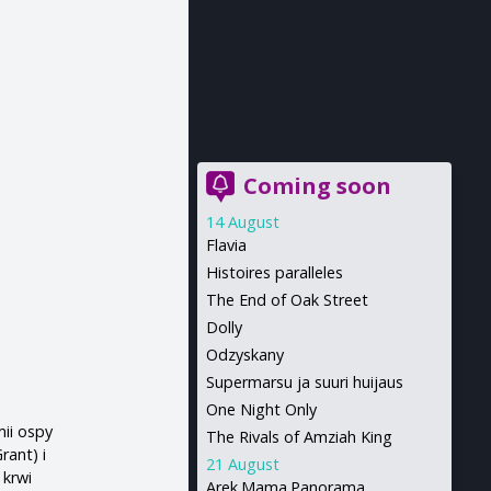
Coming soon
14 August
Flavia
Histoires paralleles
The End of Oak Street
Dolly
Odzyskany
Supermarsu ja suuri huijaus
One Night Only
mii ospy
The Rivals of Amziah King
rant) i
21 August
 krwi
Arek.Mama.Panorama