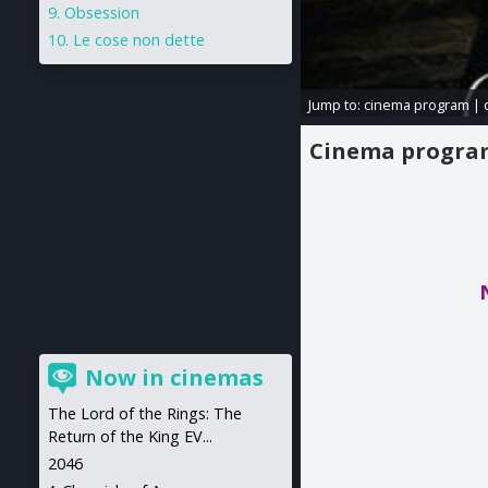
Obsession
Le cose non dette
Jump to:
cinema program
|
Cinema progr
Now in cinemas
The Lord of the Rings: The
Return of the King EV...
2046