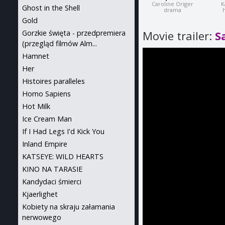
Caroline Origer
K
Ghost in the Shell
drama
h
Gold
Gorzkie święta - przedpremiera
Movie trailer:
S
(przegląd filmów Alm...
Hamnet
Her
Histoires paralleles
Homo Sapiens
Hot Milk
Ice Cream Man
If I Had Legs I'd Kick You
Inland Empire
KATSEYE: WILD HEARTS
KINO NA TARASIE
Kandydaci śmierci
Kjaerlighet
Kobiety na skraju załamania
nerwowego