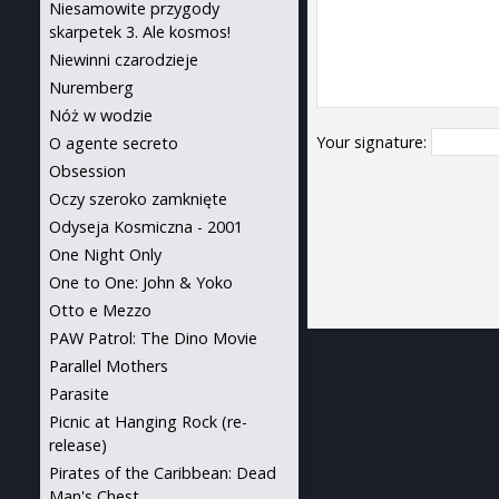
Niesamowite przygody
skarpetek 3. Ale kosmos!
Niewinni czarodzieje
Nuremberg
Nóż w wodzie
Your signature:
O agente secreto
Obsession
Oczy szeroko zamknięte
Odyseja Kosmiczna - 2001
One Night Only
One to One: John & Yoko
Otto e Mezzo
PAW Patrol: The Dino Movie
Parallel Mothers
Parasite
Picnic at Hanging Rock (re-
release)
Pirates of the Caribbean: Dead
Man's Chest