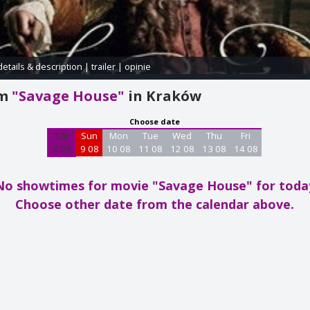
details & description
|
trailer
|
opinie
am
"Savage House"
in Kraków
Choose date
Sat
Sun
Mon
Tue
Wed
Thu
Fri
8 08
9 08
10 08
11 08
12 08
13 08
14 08
No showtimes for movie "Savage House"
for toda
Choose other date from the calendar above.