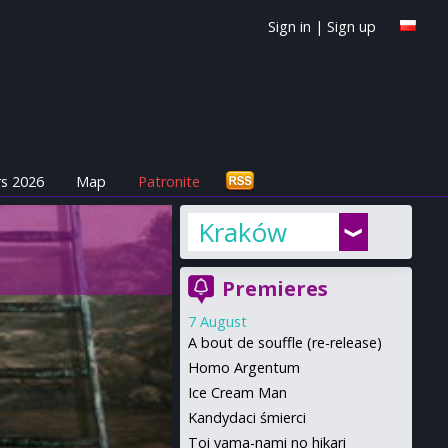
Sign in
|
Sign up
s 2026
Map
Patronite
Kraków
Premieres
7 August
A bout de souffle (re-release)
Homo Argentum
Ice Cream Man
Kandydaci śmierci
Toi yama-nami no hikari