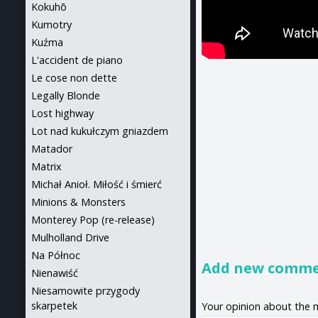
Kokuhō
Kumotry
Kuźma
L'accident de piano
Le cose non dette
Legally Blonde
Lost highway
Lot nad kukułczym gniazdem
Matador
Matrix
Michał Anioł. Miłość i śmierć
Minions & Monsters
Monterey Pop (re-release)
Mulholland Drive
Na Północ
Add new comm
Nienawiść
Niesamowite przygody
skarpetek
Your opinion about the 