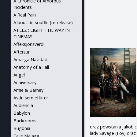
A Chronicle of Amorous
Incidents
A Real Pain
A bout de souffle (re-release)
ATEEZ : LIGHT THE WAY IN
CINEMAS
Affeksjonsverdi
Aftersun
Amarga Navidad
Anatomy of a Fall
Angel
Anniversary
Arnie & Barney
Astin sem eftir er
Audiencja
Babylon
Backrooms
oraz powstania jakobic
Bugonia
lady Savage (Foy) oraz 
Calle Malaga