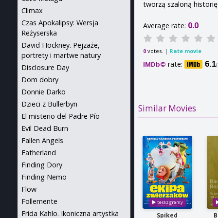
tworzą szaloną historię
Climax
Czas Apokalipsy: Wersja
0.0
Average rate:
Reżyserska
David Hockney. Pejzaże,
votes. |
Rate movie
0
portrety i martwe natury
rate:
6.1
IMDb©
Disclosure Day
Dom dobry
Donnie Darko
Dzieci z Bullerbyn
Similar Movies
El misterio del Padre Pío
Evil Dead Burn
Fallen Angels
Fatherland
Finding Dory
Finding Nemo
Flow
Follemente
Frida Kahlo. Ikoniczna artystka
Spiked
B