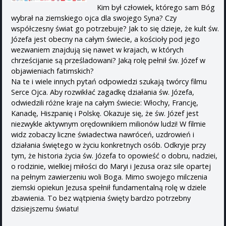
Kim był człowiek, którego sam Bóg
wybrał na ziemskiego ojca dla swojego Syna? Czy
współczesny świat go potrzebuje? Jak to się dzieje, że kult św.
Józefa jest obecny na całym świecie, a kościoły pod jego
wezwaniem znajdują się nawet w krajach, w których
chrześcijanie są prześladowani? Jaką rolę pełnił św. Józef w
objawieniach fatimskich?
Na te i wiele innych pytań odpowiedzi szukają twórcy filmu
Serce Ojca. Aby rozwikłać zagadkę działania św. Józefa,
odwiedzili różne kraje na całym świecie: Włochy, Francję,
Kanadę, Hiszpanię i Polskę. Okazuje się, że św. Józef jest
niezwykle aktywnym orędownikiem milionów ludzi! W filmie
widz zobaczy liczne świadectwa nawróceń, uzdrowień i
działania świętego w życiu konkretnych osób. Odkryje przy
tym, że historia życia św. Józefa to opowieść o dobru, nadziei,
o rodzinie, wielkiej miłości do Maryi i Jezusa oraz sile opartej
na pełnym zawierzeniu woli Boga. Mimo swojego milczenia
ziemski opiekun Jezusa spełnił fundamentalną rolę w dziele
zbawienia. To bez wątpienia święty bardzo potrzebny
dzisiejszemu światu!