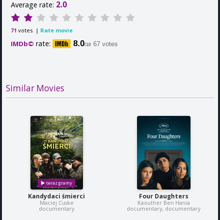
2.0
Average rate:
votes. |
Rate movie
71
rate:
8.0
IMDb©
67 votes
/10
Similar Movies
Kandydaci śmierci
Four Daughters
Maciej Cuske
Kaouther Ben Hania
documentary
documentary, documentary