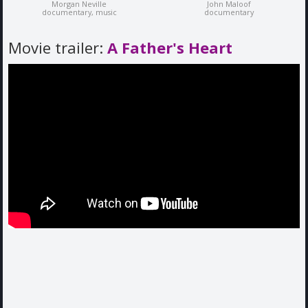
Morgan Neville
John Maloof
documentary, music
documentary
Movie trailer:
A Father's Heart