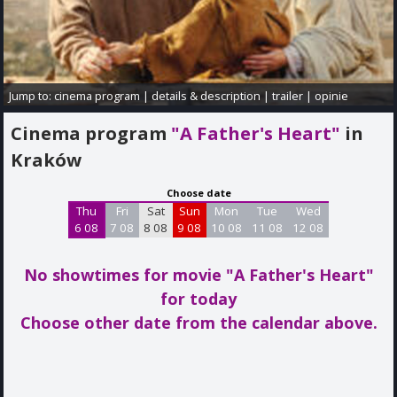
Jump to:
cinema program
|
details & description
|
trailer
|
opinie
Cinema program
"A Father's Heart"
in
Kraków
Choose date
Thu
Fri
Sat
Sun
Mon
Tue
Wed
6 08
7 08
8 08
9 08
10 08
11 08
12 08
No showtimes for movie "A Father's Heart"
for today
Choose other date from the calendar above.