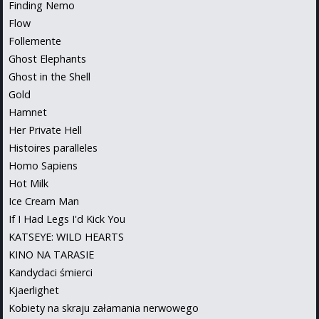
Finding Nemo
Flow
Follemente
Ghost Elephants
Ghost in the Shell
Gold
Hamnet
Her Private Hell
Histoires paralleles
Homo Sapiens
Hot Milk
Ice Cream Man
If I Had Legs I'd Kick You
KATSEYE: WILD HEARTS
KINO NA TARASIE
Kandydaci śmierci
Kjaerlighet
Kobiety na skraju załamania nerwowego