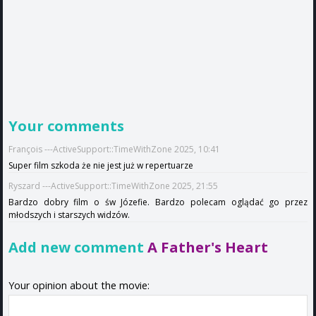
Your comments
François ---ActiveSupport::TimeWithZone 2025, 10:41
Super film szkoda że nie jest już w repertuarze
Ryszard ---ActiveSupport::TimeWithZone 2025, 21:55
Bardzo dobry film o św Józefie. Bardzo polecam oglądać go przez
młodszych i starszych widzów.
Add new comment
A Father's Heart
Your opinion about the movie: