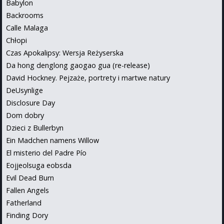
Babylon
Backrooms
Calle Malaga
Chłopi
Czas Apokalipsy: Wersja Reżyserska
Da hong denglong gaogao gua (re-release)
David Hockney. Pejzaże, portrety i martwe natury
DeUsynlige
Disclosure Day
Dom dobry
Dzieci z Bullerbyn
Ein Madchen namens Willow
El misterio del Padre Pío
Eojjeolsuga eobsda
Evil Dead Burn
Fallen Angels
Fatherland
Finding Dory