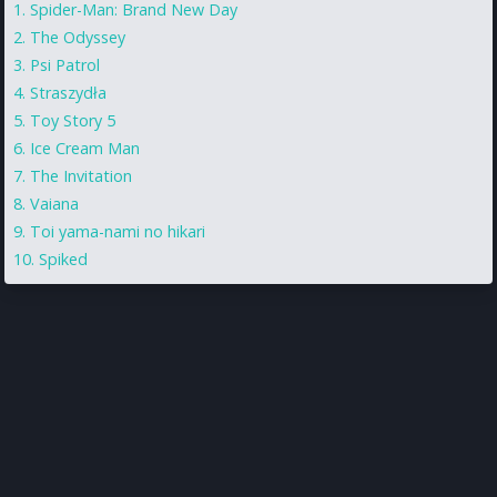
Spider-Man: Brand New Day
The Odyssey
Psi Patrol
Straszydła
Toy Story 5
Ice Cream Man
The Invitation
Vaiana
Toi yama-nami no hikari
Spiked