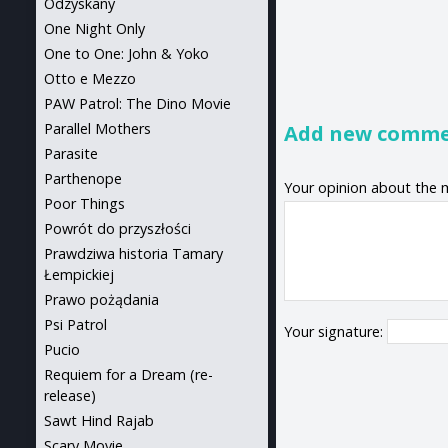
Odzyskany
One Night Only
One to One: John & Yoko
Otto e Mezzo
PAW Patrol: The Dino Movie
Parallel Mothers
Add new comm
Parasite
Parthenope
Your opinion about the 
Poor Things
Powrót do przyszłości
Prawdziwa historia Tamary
Łempickiej
Prawo pożądania
Psi Patrol
Your signature:
Pucio
Requiem for a Dream (re-
release)
Sawt Hind Rajab
Scary Movie