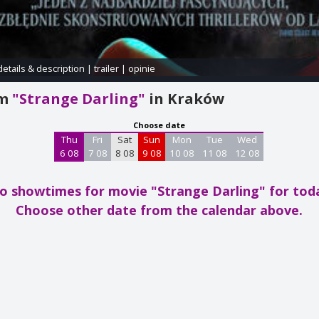
details & description
|
trailer
|
opinie
am
"Strange Darling"
in Kraków
Choose date
Thu
Fri
Sat
Sun
Mon
Tue
Wed
6 08
7 08
8 08
9 08
10 08
11 08
12 08
o showtimes for movie "Strange Darling"
for tod
Choose other date from the calendar above.