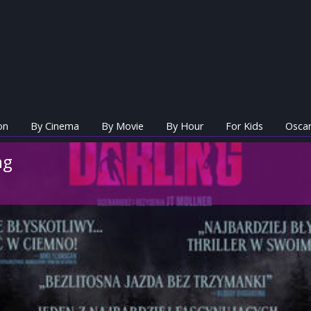
on
By Cinema
By Movie
By Hour
For Kids
Oscar
ng