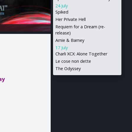
24 July
Spiked
Her Private Hell
Requiem for a Dream (re-
release)
Arnie & Barney
17 July
Charli XCX: Alone Together
Le cose non dette
The Odyssey
ay