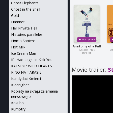
Ghost Elephants
Ghost in the Shell
Gold
Hamnet
Her Private Hell
Histoires paralleles
Homo Sapiens
Anatomy of a Fall
Hot Milk
Justine Triet
A
thriller
Ice Cream Man
If I Had Legs I'd Kick You
KATSEYE: WILD HEARTS
Movie trailer:
S
KINO NA TARASIE
Kandydaci śmierci
Kjaerlighet
Kobiety na skraju załamania
nerwowego
Kokuhō
Kumotry