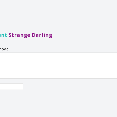
ent
Strange Darling
movie: