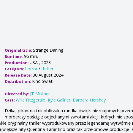
Strange Darling
Original title:
96 min.
Runtime:
USA , 2023
Production:
horror
/
thriller
Category:
30 August 2024
Release Date:
Kino Świat
Distribution:
JT Mollner
Directed by:
Willa Fitzgerald
,
Kyle Gallner
,
Barbara Hershey
Cast:
Dzika, pikantna i nieobliczalna randka dwójki nieznajomych przemi
morderczy pościg z odjechanymi zwrotami akcji, których nie spo
ykle oryginalny thriller wyprodukowany przez legendarną wytwórnię
jwiększe hity Quentina Tarantino oraz tak przełomowe produkcje ja