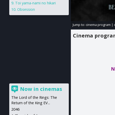
Toi yama-nami no hikari
Obsession
Jump to:
cinema program
|
Cinema progr
N
Now in cinemas
The Lord of the Rings: The
Return of the King EV...
2046