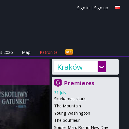
Sign in
|
Sign up
s 2026
Map
Patronite
Kraków
Premieres
31 July
Skurkarnas skurk
The Mountain
Young Washington
The Souffleur
Spider-Man: Brand New Day