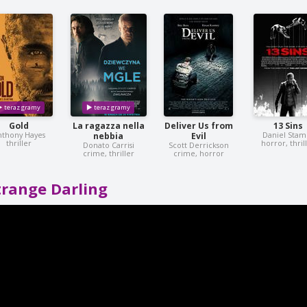
Gold
La ragazza nella
Deliver Us from
13 Sins
nthony Hayes
Daniel Sta
nebbia
Evil
thriller
horror, thril
Donato Carrisi
Scott Derrickson
crime, thriller
crime, horror
trange Darling