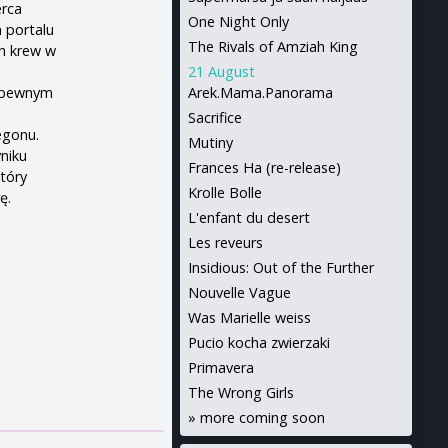
erca
One Night Only
a portalu
The Rivals of Amziah King
h krew w
21 August
w pewnym
Arek.Mama.Panorama
Sacrifice
egonu.
Mutiny
yniku
Frances Ha (re-release)
który
Krolle Bolle
ę.
L'enfant du desert
Les reveurs
Insidious: Out of the Further
Nouvelle Vague
Was Marielle weiss
Pucio kocha zwierzaki
Primavera
The Wrong Girls
»
more coming soon