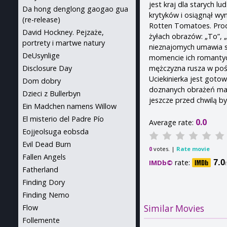
jest kraj dla starych lu
Da hong denglong gaogao gua
krytyków i osiągnął wy
(re-release)
Rotten Tomatoes. Prod
David Hockney. Pejzaże,
żyłach obrazów: „To”, 
portrety i martwe natury
nieznajomych umawia s
DeUsynlige
momencie ich romantycz
mężczyzna rusza w pośc
Disclosure Day
Uciekinierka jest gotow
Dom dobry
doznanych obrażeń ma c
Dzieci z Bullerbyn
jeszcze przed chwilą by
Ein Madchen namens Willow
El misterio del Padre Pío
0.0
Average rate:
Eojjeolsuga eobsda
Evil Dead Burn
votes. |
Rate movie
0
Fallen Angels
rate:
7.0
IMDb©
Fatherland
Finding Dory
Finding Nemo
Flow
Similar Movies
Follemente