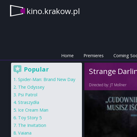
kino.krakow.pl
Home
Premieres
Coming So
Popular
Strange Darli
Spider-Man: Brand New Day
Directed by:
JT Mollner
The Odyssey
Psi Patrol
Straszydła
Ice Cream Man
Toy Story 5
The Invitation
Vaiana