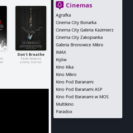
Cinemas
Agrafka
Cinema City Bonarka
Cinema City Galeria Kazimierz
Cinema City Zakopianka
Galeria Bronowice Mikro
IMAX
Don't Breathe
mm
Fede Alvarez
Kijów
ler
crime, horror
Kino Kika
Kino Mikro
Kino Pod Baranami
Kino Pod Baranami ASP
Kino Pod Baranami w MOS
Multikino
Paradox