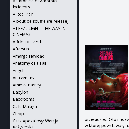
A Chronicle of Amorous
Incidents
A Real Pain
A bout de souffle (re-release)
ATEEZ : LIGHT THE WAY IN
CINEMAS
Affeksjonsverdi
Aftersun
Amarga Navidad
Anatomy of a Fall
Angel
Anniversary
Arnie & Barney
Babylon
Backrooms
Calle Malaga
Chłopi
przewidzieć. Oto niezw
Czas Apokalipsy: Wersja
w której powstawały na
Reżyserska