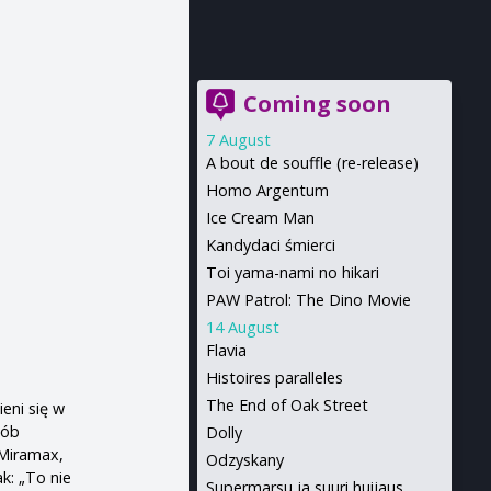
Coming soon
7 August
A bout de souffle (re-release)
Homo Argentum
Ice Cream Man
Kandydaci śmierci
Toi yama-nami no hikari
PAW Patrol: The Dino Movie
14 August
Flavia
Histoires paralleles
The End of Oak Street
eni się w
sób
Dolly
 Miramax,
Odzyskany
k: „To nie
Supermarsu ja suuri huijaus