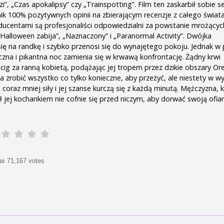
dzi”, „Czas apokalipsy” czy „Trainspotting”. Film ten zaskarbił sobie s
nik 100% pozytywnych opinii na zbierającym recenzje z całego świat
ucentami są profesjonaliści odpowiedzialni za powstanie mrożącyc
„Halloween zabija”, „Naznaczony” i „Paranormal Activity”. Dwójka
ię na randkę i szybko przenosi się do wynajętego pokoju. Jednak 
na i pikantna noc zamienia się w krwawą konfrontację. Żądny krwi
ig za ranną kobietą, podążając jej tropem przez dzikie obszary Or
a zrobić wszystko co tylko konieczne, aby przeżyć, ale niestety w w
oraz mniej siły i jej szanse kurczą się z każdą minutą. Mężczyzna, 
ł jej kochankiem nie cofnie się przed niczym, aby dorwać swoją ofiar
71,167 votes
/10